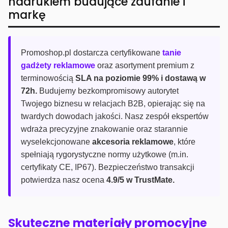
nadrukiem budujące zaufanie i
markę
Promoshop.pl dostarcza certyfikowane
tanie
gadżety reklamowe
oraz asortyment premium z
terminowością
SLA na poziomie 99% i dostawą w
72h.
Budujemy bezkompromisowy autorytet
Twojego biznesu w relacjach B2B, opierając się na
twardych dowodach jakości. Nasz zespół ekspertów
wdraża precyzyjne znakowanie oraz starannie
wyselekcjonowane
akcesoria reklamowe
, które
spełniają rygorystyczne normy użytkowe (m.in.
certyfikaty CE, IP67). Bezpieczeństwo transakcji
potwierdza nasz ocena
4.9/5 w TrustMate.
Skuteczne materiały promocyjne