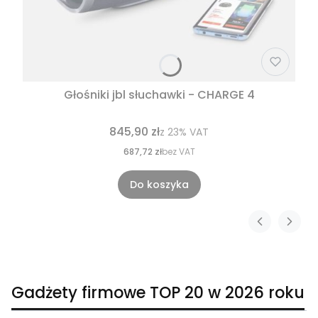
Głośniki jbl słuchawki - CHARGE 4
845,90 zł
z
23%
VAT
687,72 zł
bez VAT
Do koszyka
Gadżety firmowe TOP 20 w 2026 roku