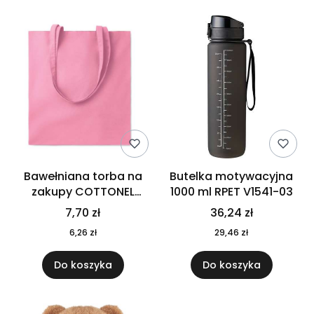
Bawełniana torba na
Butelka motywacyjna
zakupy COTTONEL
1000 ml RPET V1541-03
COLOUR++ MO9846-11
7,70 zł
36,24 zł
6,26 zł
29,46 zł
Do koszyka
Do koszyka