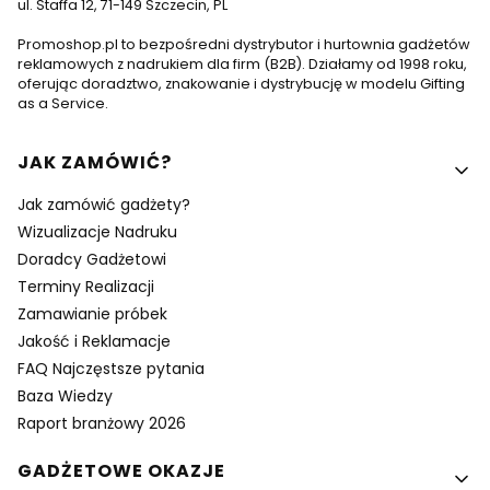
ul. Staffa 12, 71-149 Szczecin, PL
Promoshop.pl to bezpośredni dystrybutor i hurtownia gadżetów
reklamowych z nadrukiem dla firm (B2B). Działamy od 1998 roku,
oferując doradztwo, znakowanie i dystrybucję w modelu Gifting
as a Service.
Linki w stopce
JAK ZAMÓWIĆ?
Jak zamówić gadżety?
Wizualizacje Nadruku
Doradcy Gadżetowi
Terminy Realizacji
Zamawianie próbek
Jakość i Reklamacje
FAQ Najczęstsze pytania
Baza Wiedzy
Raport branżowy 2026
GADŻETOWE OKAZJE