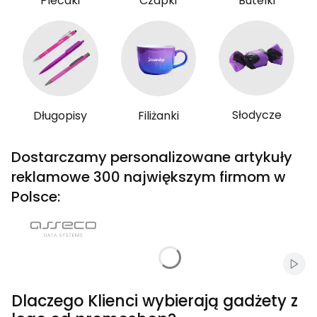
Plecaki
Czapki
Butelki
Słodycze
Długopisy
Filiżanki
Dostarczamy personalizowane artykuły
reklamowe 300 największym firmom w
Polsce:
Włąc
Dlaczego Klienci wybierają gadżety z