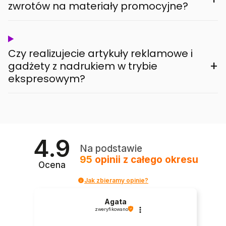
zwrotów na materiały promocyjne?
Czy realizujecie artykuły reklamowe i
+
gadżety z nadrukiem w trybie
ekspresowym?
4.9
Na podstawie
95
opinii
z całego okresu
Ocena
Jak zbieramy opinie?
Agata
zweryfikowano