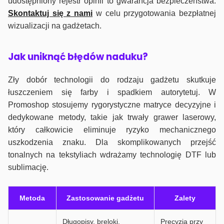
udostępniony rejestr opinii to gwarancja bezpieczeństwa.
Skontaktuj się z nami
w celu przygotowania bezpłatnej
wizualizacji na gadżetach.
J
ak uniknąć błędów naduku?
Zły dobór technologii do rodzaju gadżetu skutkuje
łuszczeniem się farby i spadkiem autorytetuj. W
Promoshop stosujemy rygorystyczne matryce decyzyjne i
dedykowane metody, takie jak trwały grawer laserowy,
który całkowicie eliminuje ryzyko mechanicznego
uszkodzenia znaku. Dla skomplikowanych przejść
tonalnych na tekstyliach wdrażamy technologię DTF lub
sublimację.
Metoda
Zastosowanie gadżetu
Zalety
Długopisy, breloki,
Precyzja przy