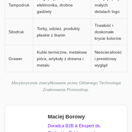
Tampodruk
elektronika, drobne
małych
gadżety
detalach logo
Trwałość i
Torby, odzież, produkty
Sitodruk
doskonałe
płaskie z tkanin
krycie kolorów
Kubki termiczne, metalowe
Nieścieralność
Grawer
pióra, artykuły z drewna i
i prestiżowy
metalu
wygląd
Merytorycznie zweryfikowane przez Głównego Technologa
Znakowania Promoshop.
Maciej Borowy
Doradca B2B & Ekspert ds.