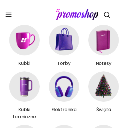
Gadże
Otwórz wy
Kubki
Torby
Notesy
Kubki
Elektronika
Święta
termiczne