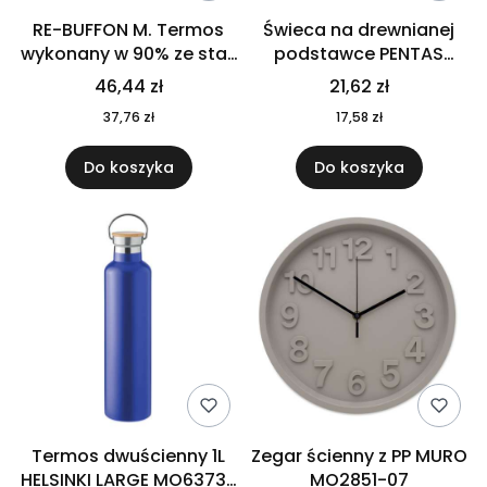
RE-BUFFON M. Termos
Świeca na drewnianej
wykonany w 90% ze stali
podstawce PENTAS
nierdzewnej
MO6282-40
46,44 zł
21,62 zł
pochodzącej z
37,76 zł
17,58 zł
recyklingu 520 ml 94294
Do koszyka
Do koszyka
Termos dwuścienny 1L
Zegar ścienny z PP MURO
HELSINKI LARGE MO6373-
MO2851-07