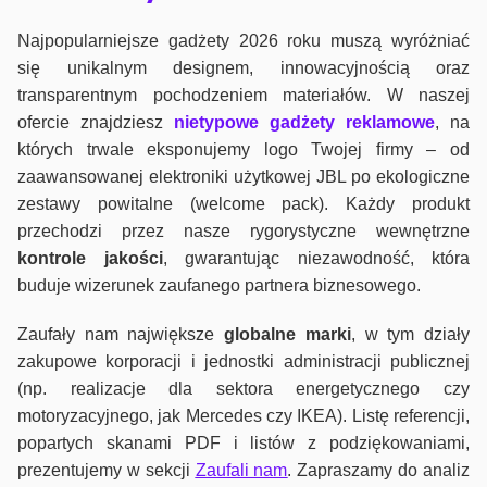
Najpopularniejsze gadżety 2026 roku muszą wyróżniać
się unikalnym designem, innowacyjnością oraz
transparentnym pochodzeniem materiałów. W naszej
ofercie znajdziesz
nietypowe gadżety reklamowe
, na
których trwale eksponujemy logo Twojej firmy – od
zaawansowanej elektroniki użytkowej JBL po ekologiczne
zestawy powitalne (welcome pack). Każdy produkt
przechodzi przez nasze rygorystyczne wewnętrzne
kontrole jako
ści
, gwarantując niezawodność, która
buduje wizerunek zaufanego partnera biznesowego.
Zaufały nam największe
globalne marki
, w tym działy
zakupowe korporacji i jednostki administracji publicznej
(np. realizacje dla sektora energetycznego czy
motoryzacyjnego, jak Mercedes czy IKEA). Listę referencji,
popartych skanami PDF i listów z podziękowaniami,
prezentujemy w sekcji
Zaufali nam
. Zapraszamy do analiz