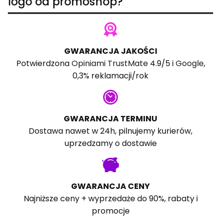
logo od promoshop?
GWARANCJA JAKOŚCI
Potwierdzona
Opiniami TrustMate
4.9/5 i
Google
,
0,3% reklamacji/rok
GWARANCJA TERMINU
Dostawa nawet w 24h, pilnujemy kurierów,
uprzedzamy o dostawie
GWARANCJA CENY
Najniższe ceny + wyprzedaże do 90%, rabaty i
promocje