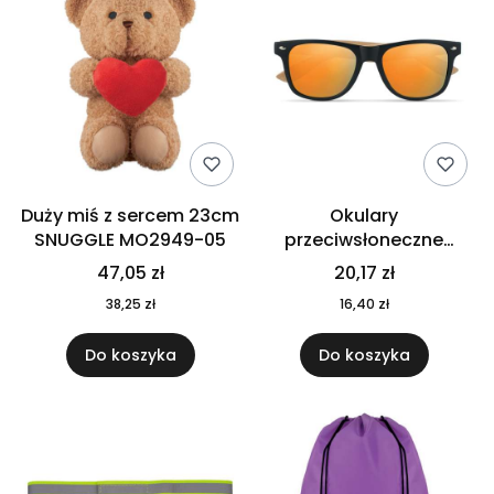
Duży miś z sercem 23cm
Okulary
SNUGGLE MO2949-05
przeciwsłoneczne
CALIFORNIA TOUCH
47,05 zł
20,17 zł
MO9617-10
38,25 zł
16,40 zł
Do koszyka
Do koszyka