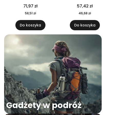
04
71,97 zł
57,42 zł
58,51 zł
46,68 zł
Do koszyka
Do koszyka
Gadżety w podróż