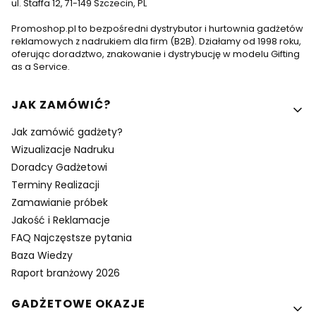
ul. Staffa 12, 71-149 Szczecin, PL
Promoshop.pl to bezpośredni dystrybutor i hurtownia gadżetów
reklamowych z nadrukiem dla firm (B2B). Działamy od 1998 roku,
oferując doradztwo, znakowanie i dystrybucję w modelu Gifting
as a Service.
Linki w stopce
JAK ZAMÓWIĆ?
Jak zamówić gadżety?
Wizualizacje Nadruku
Doradcy Gadżetowi
Terminy Realizacji
Zamawianie próbek
Jakość i Reklamacje
FAQ Najczęstsze pytania
Baza Wiedzy
Raport branżowy 2026
GADŻETOWE OKAZJE