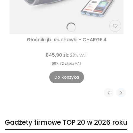
Głośniki jbl słuchawki - CHARGE 4
845,90 zł
z
23%
VAT
687,72 zł
bez VAT
Do koszyka
Gadżety firmowe TOP 20 w 2026 roku