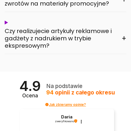
zwrotów na materiały promocyjne?
Czy realizujecie artykuły reklamowe i
+
gadżety z nadrukiem w trybie
ekspresowym?
4.9
Na podstawie
94
opinii
z całego okresu
Ocena
Jak zbieramy opinie?
Daria
zweryfikowano