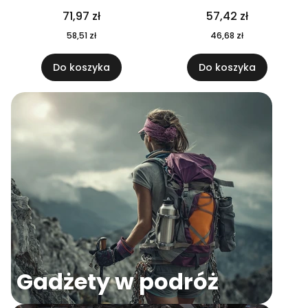
04
71,97 zł
57,42 zł
58,51 zł
46,68 zł
Do koszyka
Do koszyka
Gadżety w podróż