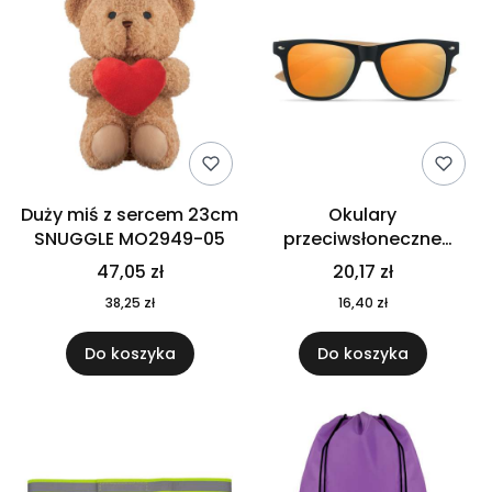
Duży miś z sercem 23cm
Okulary
SNUGGLE MO2949-05
przeciwsłoneczne
CALIFORNIA TOUCH
47,05 zł
20,17 zł
MO9617-10
38,25 zł
16,40 zł
Do koszyka
Do koszyka