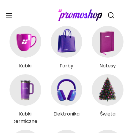
Gadże
Otwórz wy
Kubki
Torby
Notesy
Kubki
Elektronika
Święta
termiczne