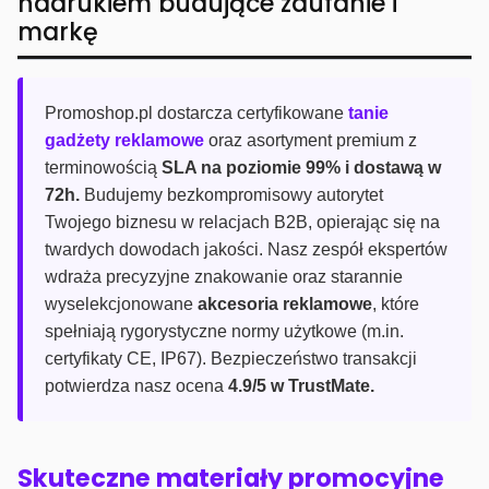
nadrukiem budujące zaufanie i
markę
Promoshop.pl dostarcza certyfikowane
tanie
gadżety reklamowe
oraz asortyment premium z
terminowością
SLA na poziomie 99% i dostawą w
72h.
Budujemy bezkompromisowy autorytet
Twojego biznesu w relacjach B2B, opierając się na
twardych dowodach jakości. Nasz zespół ekspertów
wdraża precyzyjne znakowanie oraz starannie
wyselekcjonowane
akcesoria reklamowe
, które
spełniają rygorystyczne normy użytkowe (m.in.
certyfikaty CE, IP67). Bezpieczeństwo transakcji
potwierdza nasz ocena
4.9/5 w TrustMate.
Skuteczne materiały promocyjne