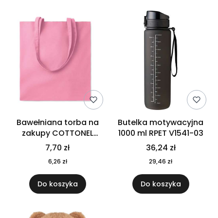
Bawełniana torba na
Butelka motywacyjna
zakupy COTTONEL
1000 ml RPET V1541-03
COLOUR++ MO9846-11
7,70 zł
36,24 zł
6,26 zł
29,46 zł
Do koszyka
Do koszyka