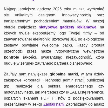
Najpopularniejsze gadżety 2026 roku muszą wyróżniać
się unikalnym designem, innowacyjnością oraz
transparentnym pochodzeniem materiałów. W naszej
ofercie znajdziesz
nietypowe gadżety reklamowe
, na
których trwale eksponujemy logo Twojej firmy – od
zaawansowanej elektroniki użytkowej JBL po ekologiczne
zestawy powitalne (welcome pack). Każdy produkt
przechodzi przez nasze rygorystyczne wewnętrzne
kontrole jako
ści
, gwarantując niezawodność, która
buduje wizerunek zaufanego partnera biznesowego.
Zaufały nam największe
globalne marki
, w tym działy
zakupowe korporacji i jednostki administracji publicznej
(np. realizacje dla sektora energetycznego czy
motoryzacyjnego, jak Mercedes czy IKEA). Listę referencji,
popartych skanami PDF i listów z podziękowaniami,
prezentujemy w sekcji
Zaufali nam
. Zapraszamy do analiz