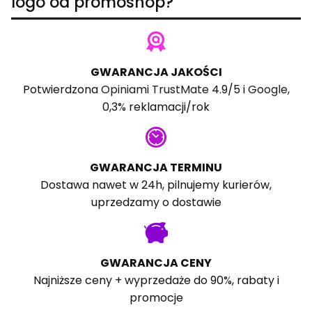
logo od promoshop?
GWARANCJA JAKOŚCI
Potwierdzona
Opiniami TrustMate
4.9/5 i
Google
,
0,3% reklamacji/rok
GWARANCJA TERMINU
Dostawa nawet w 24h, pilnujemy kurierów,
uprzedzamy o dostawie
GWARANCJA CENY
Najniższe ceny + wyprzedaże do 90%, rabaty i
promocje