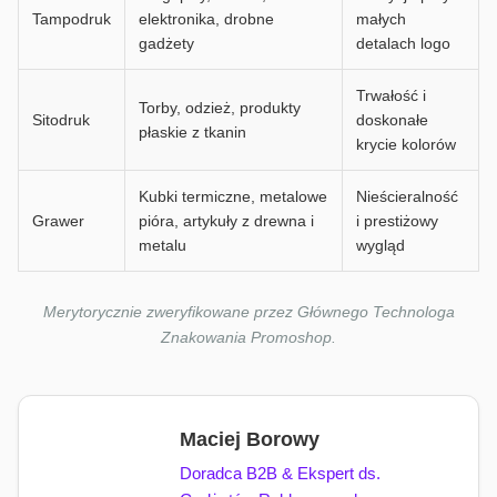
Tampodruk
elektronika, drobne
małych
gadżety
detalach logo
Trwałość i
Torby, odzież, produkty
Sitodruk
doskonałe
płaskie z tkanin
krycie kolorów
Kubki termiczne, metalowe
Nieścieralność
Grawer
pióra, artykuły z drewna i
i prestiżowy
metalu
wygląd
Merytorycznie zweryfikowane przez Głównego Technologa
Znakowania Promoshop.
Maciej Borowy
Doradca B2B & Ekspert ds.