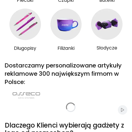
Plecaki
Czapki
Butelki
Słodycze
Długopisy
Filiżanki
Dostarczamy personalizowane artykuły
reklamowe 300 największym firmom w
Polsce:
Włąc
Dlaczego Klienci wybierają gadżety z