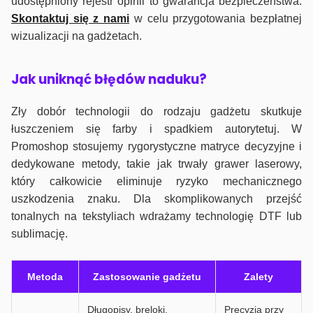
udostępniony rejestr opinii to gwarancja bezpieczeństwa.
Skontaktuj się z nami
w celu przygotowania bezpłatnej
wizualizacji na gadżetach.
J
ak uniknąć błędów naduku?
Zły dobór technologii do rodzaju gadżetu skutkuje
łuszczeniem się farby i spadkiem autorytetuj. W
Promoshop stosujemy rygorystyczne matryce decyzyjne i
dedykowane metody, takie jak trwały grawer laserowy,
który całkowicie eliminuje ryzyko mechanicznego
uszkodzenia znaku. Dla skomplikowanych przejść
tonalnych na tekstyliach wdrażamy technologię DTF lub
sublimację.
Metoda
Zastosowanie gadżetu
Zalety
Długopisy, breloki,
Precyzja przy