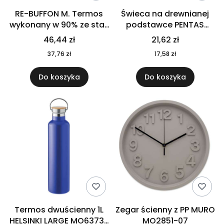
RE-BUFFON M. Termos
Świeca na drewnianej
wykonany w 90% ze stali
podstawce PENTAS
nierdzewnej
MO6282-40
46,44 zł
21,62 zł
pochodzącej z
37,76 zł
17,58 zł
recyklingu 520 ml 94294
Do koszyka
Do koszyka
Termos dwuścienny 1L
Zegar ścienny z PP MURO
HELSINKI LARGE MO6373-
MO2851-07