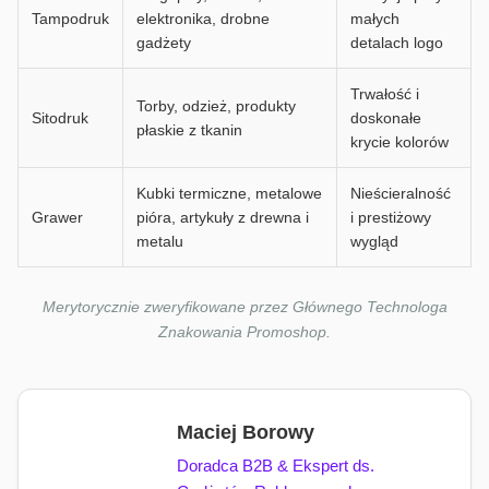
Tampodruk
elektronika, drobne
małych
gadżety
detalach logo
Trwałość i
Torby, odzież, produkty
Sitodruk
doskonałe
płaskie z tkanin
krycie kolorów
Kubki termiczne, metalowe
Nieścieralność
Grawer
pióra, artykuły z drewna i
i prestiżowy
metalu
wygląd
Merytorycznie zweryfikowane przez Głównego Technologa
Znakowania Promoshop.
Maciej Borowy
Doradca B2B & Ekspert ds.