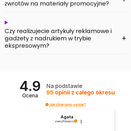
zwrotów na materiały promocyjne?
Czy realizujecie artykuły reklamowe i
+
gadżety z nadrukiem w trybie
ekspresowym?
4.9
Na podstawie
95
opinii
z całego okresu
Ocena
Jak zbieramy opinie?
Agata
zweryfikowano