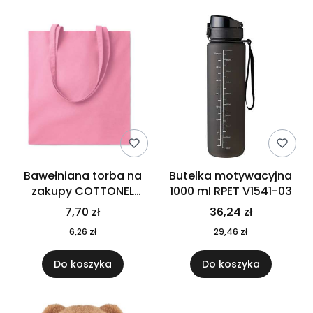
Bawełniana torba na
Butelka motywacyjna
zakupy COTTONEL
1000 ml RPET V1541-03
COLOUR++ MO9846-11
7,70 zł
36,24 zł
6,26 zł
29,46 zł
Do koszyka
Do koszyka