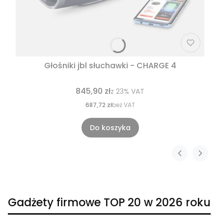
Głośniki jbl słuchawki - CHARGE 4
845,90 zł
z
23%
VAT
687,72 zł
bez VAT
Do koszyka
Gadżety firmowe TOP 20 w 2026 roku