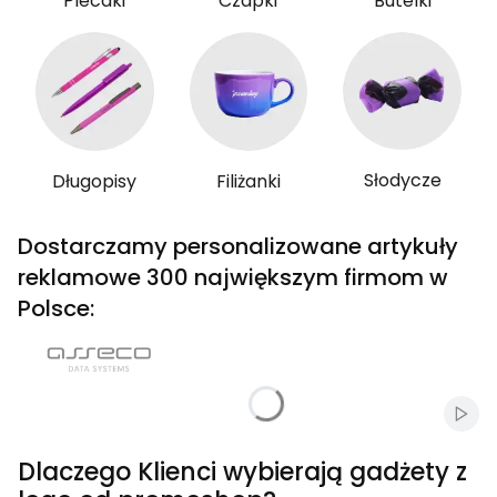
Plecaki
Czapki
Butelki
Słodycze
Długopisy
Filiżanki
Dostarczamy personalizowane artykuły
reklamowe 300 największym firmom w
Polsce:
Włąc
Dlaczego Klienci wybierają gadżety z