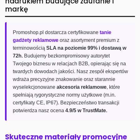
nadrukiem budujące zaufanie i
markę
Promoshop.pl dostarcza certyfikowane
tanie
gadżety reklamowe
oraz asortyment premium z
terminowością
SLA na poziomie 99% i dostawą w
72h.
Budujemy bezkompromisowy autorytet
Twojego biznesu w relacjach B2B, opierając się na
twardych dowodach jakości. Nasz zespół ekspertów
wdraża precyzyjne znakowanie oraz starannie
wyselekcjonowane
akcesoria reklamowe
, które
spełniają rygorystyczne normy użytkowe (m.in.
certyfikaty CE, IP67). Bezpieczeństwo transakcji
potwierdza nasz ocena
4.9/5 w TrustMate.
Skuteczne materiały promocyjne