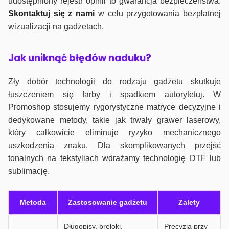
udostępniony rejestr opinii to gwarancja bezpieczeństwa.
Skontaktuj się z nami
w celu przygotowania bezpłatnej
wizualizacji na gadżetach.
J
ak uniknąć błędów naduku?
Zły dobór technologii do rodzaju gadżetu skutkuje
łuszczeniem się farby i spadkiem autorytetuj. W
Promoshop stosujemy rygorystyczne matryce decyzyjne i
dedykowane metody, takie jak trwały grawer laserowy,
który całkowicie eliminuje ryzyko mechanicznego
uszkodzenia znaku. Dla skomplikowanych przejść
tonalnych na tekstyliach wdrażamy technologię DTF lub
sublimację.
Metoda
Zastosowanie gadżetu
Zalety
Długopisy, breloki,
Precyzja przy