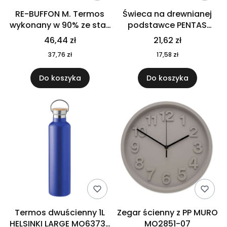
RE-BUFFON M. Termos
Świeca na drewnianej
wykonany w 90% ze stali
podstawce PENTAS
nierdzewnej
MO6282-40
46,44 zł
21,62 zł
pochodzącej z
37,76 zł
17,58 zł
recyklingu 520 ml 94294
Do koszyka
Do koszyka
Termos dwuścienny 1L
Zegar ścienny z PP MURO
HELSINKI LARGE MO6373-
MO2851-07