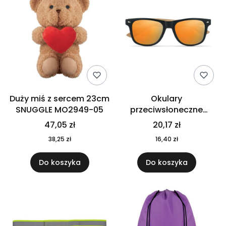
Duży miś z sercem 23cm
Okulary
SNUGGLE MO2949-05
przeciwsłoneczne
CALIFORNIA TOUCH
47,05 zł
20,17 zł
MO9617-10
38,25 zł
16,40 zł
Do koszyka
Do koszyka