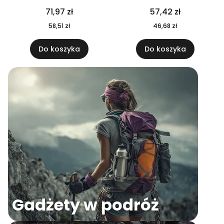
04
71,97 zł
57,42 zł
58,51 zł
46,68 zł
Do koszyka
Do koszyka
Gadżety w podróż