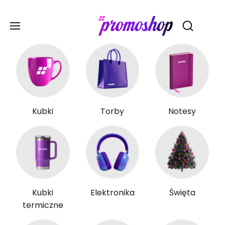
Gadże
Otwórz wy
Kubki
Torby
Notesy
Kubki
Elektronika
Święta
termiczne