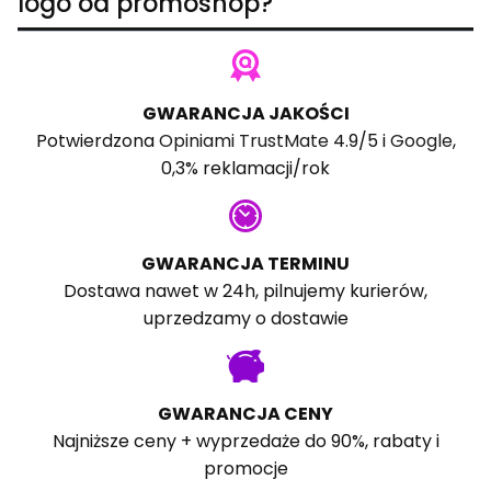
logo od promoshop?
GWARANCJA JAKOŚCI
Potwierdzona
Opiniami TrustMate
4.9/5 i
Google
,
0,3% reklamacji/rok
GWARANCJA TERMINU
Dostawa nawet w 24h, pilnujemy kurierów,
uprzedzamy o dostawie
GWARANCJA CENY
Najniższe ceny + wyprzedaże do 90%, rabaty i
promocje