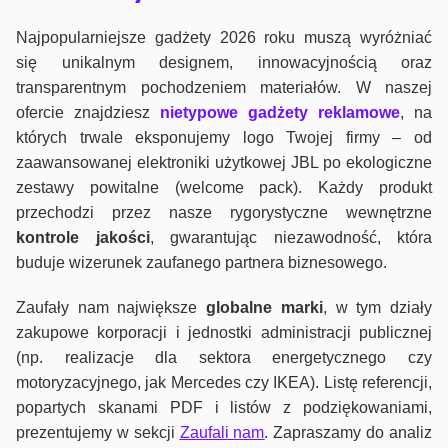
Najpopularniejsze gadżety 2026 roku muszą wyróżniać
się unikalnym designem, innowacyjnością oraz
transparentnym pochodzeniem materiałów. W naszej
ofercie znajdziesz
nietypowe gadżety reklamowe
, na
których trwale eksponujemy logo Twojej firmy – od
zaawansowanej elektroniki użytkowej JBL po ekologiczne
zestawy powitalne (welcome pack). Każdy produkt
przechodzi przez nasze rygorystyczne wewnętrzne
kontrole jako
ści
, gwarantując niezawodność, która
buduje wizerunek zaufanego partnera biznesowego.
Zaufały nam największe
globalne marki
, w tym działy
zakupowe korporacji i jednostki administracji publicznej
(np. realizacje dla sektora energetycznego czy
motoryzacyjnego, jak Mercedes czy IKEA). Listę referencji,
popartych skanami PDF i listów z podziękowaniami,
prezentujemy w sekcji
Zaufali nam
. Zapraszamy do analiz