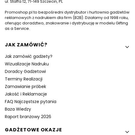
ul. Staffa 12, 71-149 Szczecin, PL
Promoshop.pl to bezpośredni dystrybutor i hurtownia gadżetów
reklamowych z nadrukiem dla firm (B2B). Działamy od 1998 roku,
oferując doradztwo, znakowanie i dystrybucję w modelu Gifting
as a Service.
Linki w stopce
JAK ZAMÓWIĆ?
Jak zamówić gadżety?
Wizualizacje Nadruku
Doradcy Gadżetowi
Terminy Realizacji
Zamawianie próbek
Jakość i Reklamacje
FAQ Najczęstsze pytania
Baza Wiedzy
Raport branżowy 2026
GADŻETOWE OKAZJE