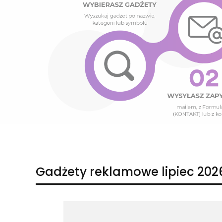
Naciśnij Enter lub spację, aby otworzyć stronę.
Naciśnij Enter lub spację, aby otworzyć stronę.
Gadżety reklamowe lipiec 202