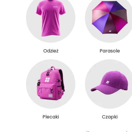
Odzież
Parasole
Plecaki
Czapki