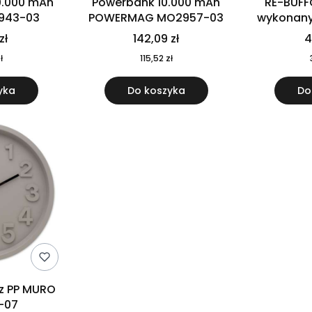
0.000 mAh
Powerbank 10.000 mAh
RE-BUFF
943-03
POWERMAG MO2957-03
wykonany 
nierdzewne
zł
142,09 zł
4
recykling
ł
115,52 zł
yka
Do koszyka
Do
 z PP MURO
-07