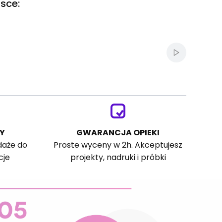
sce:
Włącz autom
Y
GWARANCJA OPIEKI
daże do
Proste wyceny w 2h. Akceptujesz
cje
projekty, nadruki i próbki