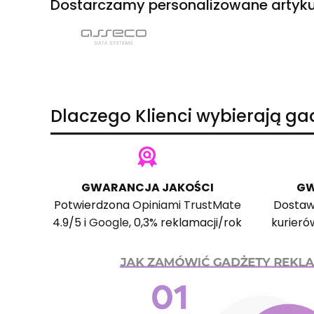
Dostarczamy personalizowane artyku
Dlaczego Klienci wybierają g
GWARANCJA JAKOŚCI
GW
Potwierdzona
Opiniami TrustMate
Dostaw
4.9/5 i
Google
, 0,3% reklamacji/rok
kurieró