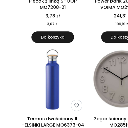
Plecak z linką SHOOP
Power bank 2
MO7208-21
VOIMA MO2
3,78 zł
241,31 
3,07 zł
196,19 z
Do koszyka
Do kosz
Termos dwuścienny 1L
Zegar ścienny
HELSINKI LARGE MO6373-04
MO2851