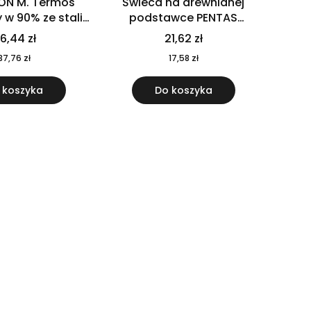
ON M. Termos
Świeca na drewnianej
w 90% ze stali
podstawce PENTAS
j pochodzącej z
MO6282-40
6,44 zł
21,62 zł
u 520 ml 94294
37,76 zł
17,58 zł
 koszyka
Do koszyka