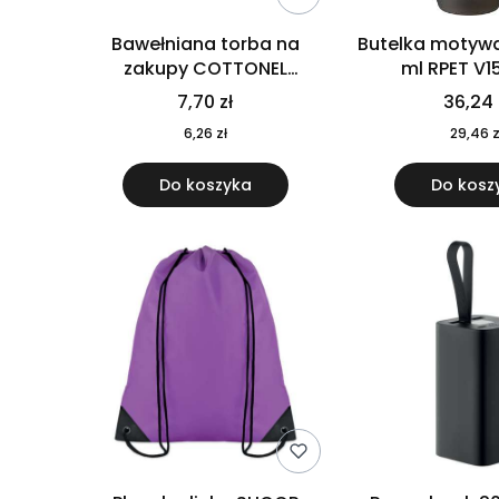
Bawełniana torba na
Butelka motywa
zakupy COTTONEL
ml RPET V1
COLOUR++ MO9846-11
7,70 zł
36,24 
6,26 zł
29,46 z
Do koszyka
Do kosz