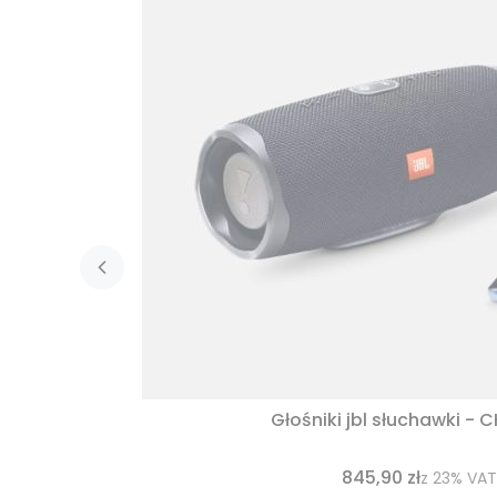
Głośniki jbl słuchawki - 
845,90 zł
z
23%
VAT