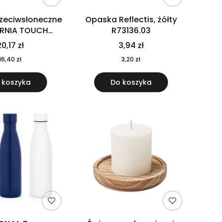
rzeciwsłoneczne
Opaska Reflectis, żółty
ORNIA TOUCH
R73136.03
9617-10
0,17 zł
3,94 zł
16,40 zł
3,20 zł
 koszyka
Do koszyka