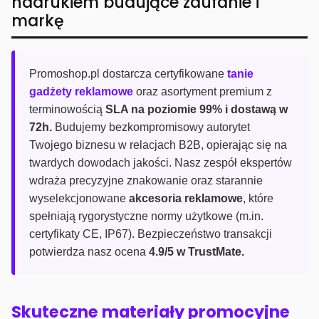
nadrukiem budujące zaufanie i
markę
Promoshop.pl dostarcza certyfikowane
tanie
gadżety reklamowe
oraz asortyment premium z
terminowością
SLA na poziomie 99% i dostawą w
72h.
Budujemy bezkompromisowy autorytet
Twojego biznesu w relacjach B2B, opierając się na
twardych dowodach jakości. Nasz zespół ekspertów
wdraża precyzyjne znakowanie oraz starannie
wyselekcjonowane
akcesoria reklamowe
, które
spełniają rygorystyczne normy użytkowe (m.in.
certyfikaty CE, IP67). Bezpieczeństwo transakcji
potwierdza nasz ocena
4.9/5 w TrustMate.
Skuteczne materiały promocyjne