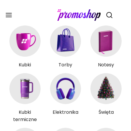
Gadże
Otwórz wy
Kubki
Torby
Notesy
Kubki
Elektronika
Święta
termiczne