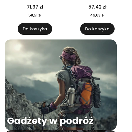
04
71,97 zł
57,42 zł
58,51 zł
46,68 zł
Do koszyka
Do koszyka
Gadżety w podróż