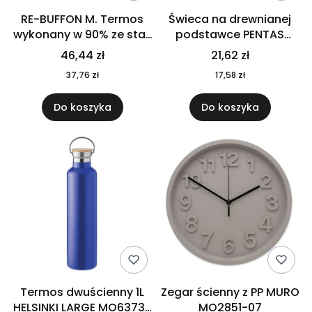
RE-BUFFON M. Termos
Świeca na drewnianej
wykonany w 90% ze stali
podstawce PENTAS
nierdzewnej
MO6282-40
46,44 zł
21,62 zł
pochodzącej z
37,76 zł
17,58 zł
recyklingu 520 ml 94294
Do koszyka
Do koszyka
Termos dwuścienny 1L
Zegar ścienny z PP MURO
HELSINKI LARGE MO6373-
MO2851-07