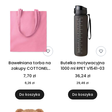
Bawełniana torba na
Butelka motywacyjna
zakupy COTTONEL
1000 ml RPET V1541-03
COLOUR++ MO9846-11
7,70 zł
36,24 zł
6,26 zł
29,46 zł
Do koszyka
Do koszyka