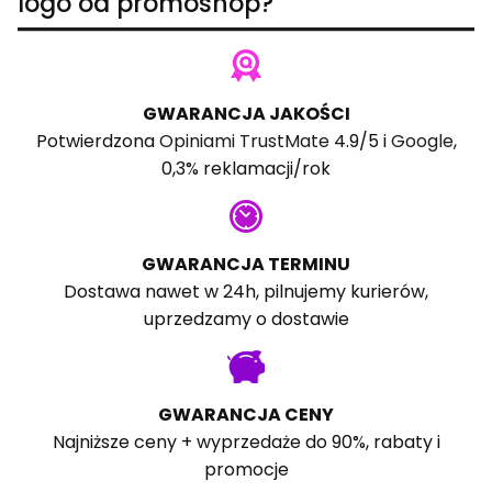
logo od promoshop?
GWARANCJA JAKOŚCI
Potwierdzona
Opiniami TrustMate
4.9/5 i
Google
,
0,3% reklamacji/rok
GWARANCJA TERMINU
Dostawa nawet w 24h, pilnujemy kurierów,
uprzedzamy o dostawie
GWARANCJA CENY
Najniższe ceny + wyprzedaże do 90%, rabaty i
promocje