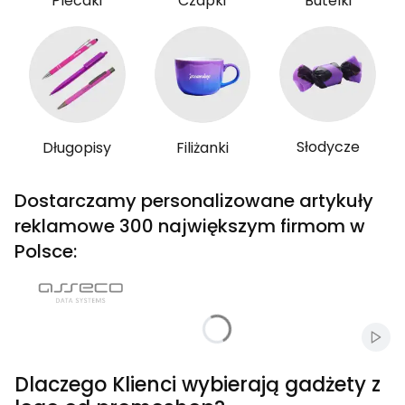
Plecaki
Czapki
Butelki
Słodycze
Długopisy
Filiżanki
Dostarczamy personalizowane artykuły
reklamowe 300 największym firmom w
Polsce:
Włąc
Dlaczego Klienci wybierają gadżety z