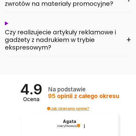
zwrotów na materiały promocyjne?
Czy realizujecie artykuły reklamowe i
+
gadżety z nadrukiem w trybie
ekspresowym?
4.9
Na podstawie
95
opinii
z całego okresu
Ocena
Jak zbieramy opinie?
Agata
zweryfikowano