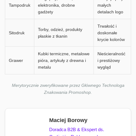
Tampodruk
elektronika, drobne
małych
gadżety
detalach logo
Trwałość i
Torby, odzież, produkty
Sitodruk
doskonałe
płaskie z tkanin
krycie kolorów
Kubki termiczne, metalowe
Nieścieralność
Grawer
pióra, artykuły z drewna i
i prestiżowy
metalu
wygląd
Merytorycznie zweryfikowane przez Głównego Technologa
Znakowania Promoshop.
Maciej Borowy
Doradca B2B & Ekspert ds.