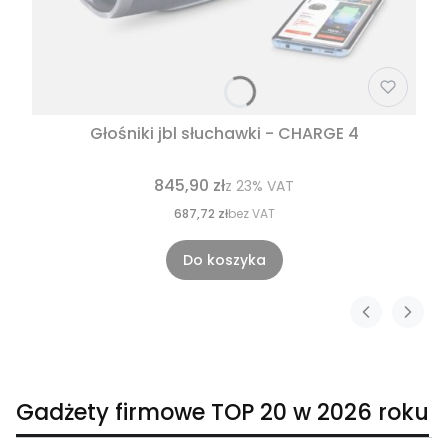
Głośniki jbl słuchawki - CHARGE 4
845,90 zł
z
23%
VAT
687,72 zł
bez VAT
Do koszyka
Gadżety firmowe TOP 20 w 2026 roku