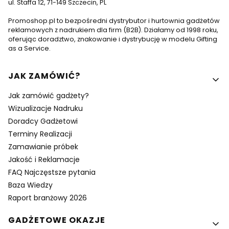
ul. Staffa 12, 71-149 Szczecin, PL
Promoshop.pl to bezpośredni dystrybutor i hurtownia gadżetów
reklamowych z nadrukiem dla firm (B2B). Działamy od 1998 roku,
oferując doradztwo, znakowanie i dystrybucję w modelu Gifting
as a Service.
Linki w stopce
JAK ZAMÓWIĆ?
Jak zamówić gadżety?
Wizualizacje Nadruku
Doradcy Gadżetowi
Terminy Realizacji
Zamawianie próbek
Jakość i Reklamacje
FAQ Najczęstsze pytania
Baza Wiedzy
Raport branżowy 2026
GADŻETOWE OKAZJE