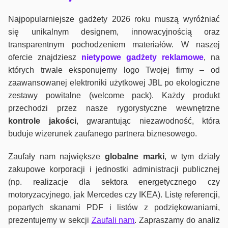
Najpopularniejsze gadżety 2026 roku muszą wyróżniać
się unikalnym designem, innowacyjnością oraz
transparentnym pochodzeniem materiałów. W naszej
ofercie znajdziesz
nietypowe gadżety reklamowe
, na
których trwale eksponujemy logo Twojej firmy – od
zaawansowanej elektroniki użytkowej JBL po ekologiczne
zestawy powitalne (welcome pack). Każdy produkt
przechodzi przez nasze rygorystyczne wewnętrzne
kontrole jako
ści
, gwarantując niezawodność, która
buduje wizerunek zaufanego partnera biznesowego.
Zaufały nam największe
globalne marki
, w tym działy
zakupowe korporacji i jednostki administracji publicznej
(np. realizacje dla sektora energetycznego czy
motoryzacyjnego, jak Mercedes czy IKEA). Listę referencji,
popartych skanami PDF i listów z podziękowaniami,
prezentujemy w sekcji
Zaufali nam
. Zapraszamy do analiz