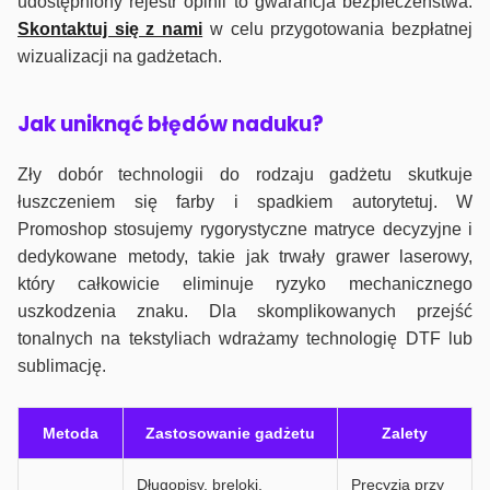
udostępniony rejestr opinii to gwarancja bezpieczeństwa.
Skontaktuj się z nami
w celu przygotowania bezpłatnej
wizualizacji na gadżetach.
J
ak uniknąć błędów naduku?
Zły dobór technologii do rodzaju gadżetu skutkuje
łuszczeniem się farby i spadkiem autorytetuj. W
Promoshop stosujemy rygorystyczne matryce decyzyjne i
dedykowane metody, takie jak trwały grawer laserowy,
który całkowicie eliminuje ryzyko mechanicznego
uszkodzenia znaku. Dla skomplikowanych przejść
tonalnych na tekstyliach wdrażamy technologię DTF lub
sublimację.
Metoda
Zastosowanie gadżetu
Zalety
Długopisy, breloki,
Precyzja przy