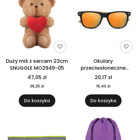
Duży miś z sercem 23cm
Okulary
SNUGGLE MO2949-05
przeciwsłoneczne
CALIFORNIA TOUCH
47,05 zł
20,17 zł
MO9617-10
38,25 zł
16,40 zł
Do koszyka
Do koszyka