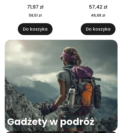
04
71,97 zł
57,42 zł
58,51 zł
46,68 zł
Do koszyka
Do koszyka
Gadżety w podróż