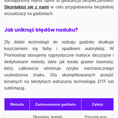
udostępniony rejestr opinii to gwarancja bezpieczeństwa.
Skontaktuj się z nami
w celu przygotowania bezpłatnej
wizualizacji na gadżetach.
J
ak uniknąć błędów naduku?
Zły dobór technologii do rodzaju gadżetu skutkuje
łuszczeniem się farby i spadkiem autorytetuj. W
Promoshop stosujemy rygorystyczne matryce decyzyjne i
dedykowane metody, takie jak trwały grawer laserowy,
który całkowicie eliminuje ryzyko mechanicznego
uszkodzenia znaku. Dla skomplikowanych przejść
tonalnych na tekstyliach wdrażamy technologię DTF lub
sublimację.
Metoda
Zastosowanie gadżetu
Zalety
Długopisy, breloki,
Precyzja przy