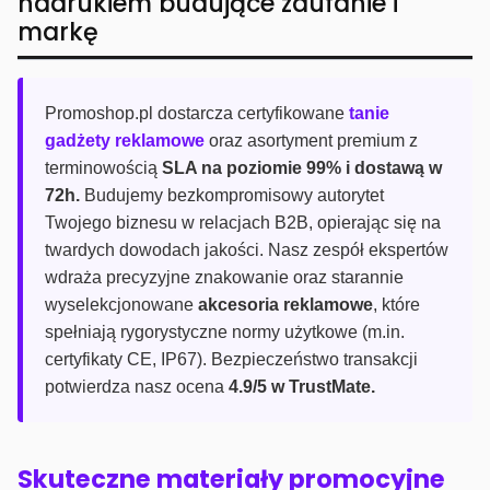
nadrukiem budujące zaufanie i
markę
Promoshop.pl dostarcza certyfikowane
tanie
gadżety reklamowe
oraz asortyment premium z
terminowością
SLA na poziomie 99% i dostawą w
72h.
Budujemy bezkompromisowy autorytet
Twojego biznesu w relacjach B2B, opierając się na
twardych dowodach jakości. Nasz zespół ekspertów
wdraża precyzyjne znakowanie oraz starannie
wyselekcjonowane
akcesoria reklamowe
, które
spełniają rygorystyczne normy użytkowe (m.in.
certyfikaty CE, IP67). Bezpieczeństwo transakcji
potwierdza nasz ocena
4.9/5 w TrustMate.
Skuteczne materiały promocyjne