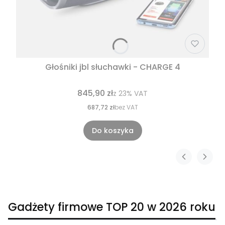
Głośniki jbl słuchawki - CHARGE 4
845,90 zł
z
23%
VAT
687,72 zł
bez VAT
Do koszyka
Gadżety firmowe TOP 20 w 2026 roku