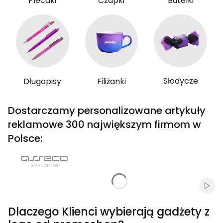
Plecaki
Czapki
Butelki
Słodycze
Długopisy
Filiżanki
Dostarczamy personalizowane artykuły
reklamowe 300 największym firmom w
Polsce:
Włąc
Dlaczego Klienci wybierają gadżety z