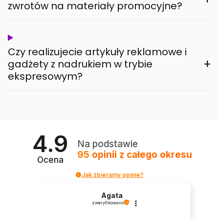
zwrotów na materiały promocyjne?
Czy realizujecie artykuły reklamowe i
+
gadżety z nadrukiem w trybie
ekspresowym?
4.9
Na podstawie
95
opinii
z całego okresu
Ocena
Jak zbieramy opinie?
Agata
zweryfikowano