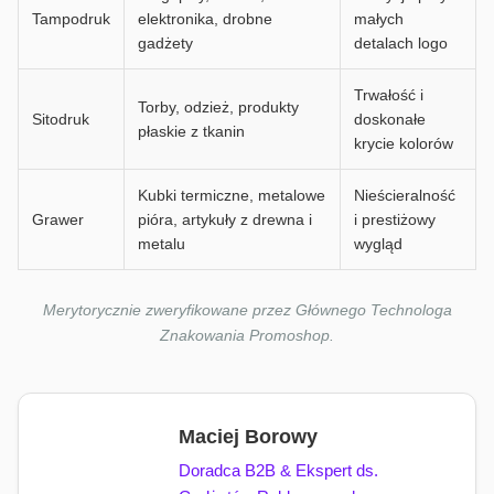
Tampodruk
elektronika, drobne
małych
gadżety
detalach logo
Trwałość i
Torby, odzież, produkty
Sitodruk
doskonałe
płaskie z tkanin
krycie kolorów
Kubki termiczne, metalowe
Nieścieralność
Grawer
pióra, artykuły z drewna i
i prestiżowy
metalu
wygląd
Merytorycznie zweryfikowane przez Głównego Technologa
Znakowania Promoshop.
Maciej Borowy
Doradca B2B & Ekspert ds.