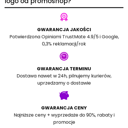
logo od promoshop?
GWARANCJA JAKOŚCI
Potwierdzona
Opiniami TrustMate
4.9/5 i
Google
,
0,3% reklamacji/rok
GWARANCJA TERMINU
Dostawa nawet w 24h, pilnujemy kurierów,
uprzedzamy o dostawie
GWARANCJA CENY
Najniższe ceny + wyprzedaże do 90%, rabaty i
promocje