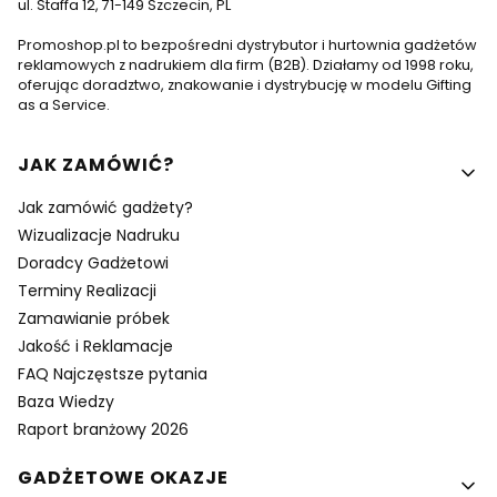
ul. Staffa 12, 71-149 Szczecin, PL
Promoshop.pl to bezpośredni dystrybutor i hurtownia gadżetów
reklamowych z nadrukiem dla firm (B2B). Działamy od 1998 roku,
oferując doradztwo, znakowanie i dystrybucję w modelu Gifting
as a Service.
Linki w stopce
JAK ZAMÓWIĆ?
Jak zamówić gadżety?
Wizualizacje Nadruku
Doradcy Gadżetowi
Terminy Realizacji
Zamawianie próbek
Jakość i Reklamacje
FAQ Najczęstsze pytania
Baza Wiedzy
Raport branżowy 2026
GADŻETOWE OKAZJE