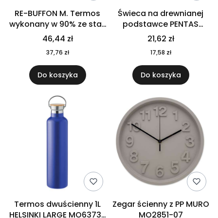
RE-BUFFON M. Termos
Świeca na drewnianej
wykonany w 90% ze stali
podstawce PENTAS
nierdzewnej
MO6282-40
46,44 zł
21,62 zł
pochodzącej z
37,76 zł
17,58 zł
recyklingu 520 ml 94294
Do koszyka
Do koszyka
Termos dwuścienny 1L
Zegar ścienny z PP MURO
HELSINKI LARGE MO6373-
MO2851-07