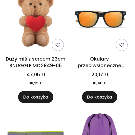
Duży miś z sercem 23cm
Okulary
SNUGGLE MO2949-05
przeciwsłoneczne
CALIFORNIA TOUCH
47,05 zł
20,17 zł
MO9617-10
38,25 zł
16,40 zł
Do koszyka
Do koszyka