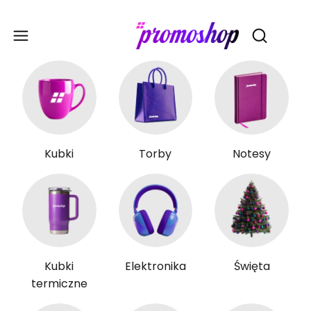
Gadże
Otwórz wy
Kubki
Torby
Notesy
Kubki
Elektronika
Święta
termiczne