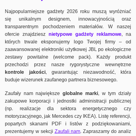
Najpopularniejsze gadżety 2026 roku muszą wyróżniać
się unikalnym designem, innowacyjnością oraz
transparentnym pochodzeniem materiałów. W naszej
ofercie znajdziesz
nietypowe gadżety reklamowe
, na
których trwale eksponujemy logo Twojej firmy – od
zaawansowanej elektroniki użytkowej JBL po ekologiczne
zestawy powitalne (welcome pack). Każdy produkt
przechodzi przez nasze rygorystyczne wewnętrzne
kontrole jako
ści
, gwarantując niezawodność, która
buduje wizerunek zaufanego partnera biznesowego.
Zaufały nam największe
globalne marki
, w tym działy
zakupowe korporacji i jednostki administracji publicznej
(np. realizacje dla sektora energetycznego czy
motoryzacyjnego, jak Mercedes czy IKEA). Listę referencji,
popartych skanami PDF i listów z podziękowaniami,
prezentujemy w sekcji
Zaufali nam
. Zapraszamy do analiz