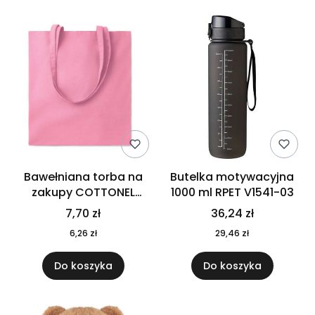
Bawełniana torba na
Butelka motywacyjna
zakupy COTTONEL
1000 ml RPET V1541-03
COLOUR++ MO9846-11
7,70 zł
36,24 zł
6,26 zł
29,46 zł
Do koszyka
Do koszyka