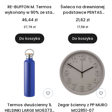
RE-BUFFON M. Termos
Świeca na drewnianej
wykonany w 90% ze stali
podstawce PENTAS
nierdzewnej
MO6282-40
46,44 zł
21,62 zł
pochodzącej z
37,76 zł
17,58 zł
recyklingu 520 ml 94294
Do koszyka
Do koszyka
Termos dwuścienny 1L
Zegar ścienny z PP MURO
HELSINKI LARGE MO6373-
MO2851-07