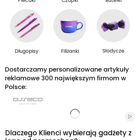
Plecaki
Czapki
Butelki
Słodycze
Długopisy
Filiżanki
Dostarczamy personalizowane artykuły
reklamowe 300 największym firmom w
Polsce:
Włąc
Dlaczego Klienci wybierają gadżety z