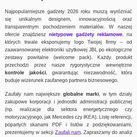
Najpopularniejsze gadżety 2026 roku muszą wyróżniać
się unikalnym designem, innowacyjnością oraz
transparentnym pochodzeniem materiałów. W naszej
ofercie znajdziesz
nietypowe gadżety reklamowe
, na
których trwale eksponujemy logo Twojej firmy – od
zaawansowanej elektroniki użytkowej JBL po ekologiczne
zestawy powitalne (welcome pack). Każdy produkt
przechodzi przez nasze rygorystyczne wewnętrzne
kontrole jako
ści
, gwarantując niezawodność, która
buduje wizerunek zaufanego partnera biznesowego.
Zaufały nam największe
globalne marki
, w tym działy
zakupowe korporacji i jednostki administracji publicznej
(np. realizacje dla sektora energetycznego czy
motoryzacyjnego, jak Mercedes czy IKEA). Listę referencji,
popartych skanami PDF i listów z podziękowaniami,
prezentujemy w sekcji
Zaufali nam
. Zapraszamy do analiz