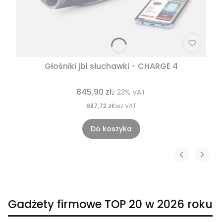
Głośniki jbl słuchawki - CHARGE 4
845,90 zł
z
23%
VAT
687,72 zł
bez VAT
Do koszyka
Gadżety firmowe TOP 20 w 2026 roku