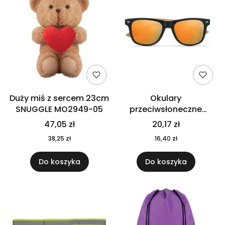
Duży miś z sercem 23cm
Okulary
SNUGGLE MO2949-05
przeciwsłoneczne
CALIFORNIA TOUCH
47,05 zł
20,17 zł
MO9617-10
38,25 zł
16,40 zł
Do koszyka
Do koszyka