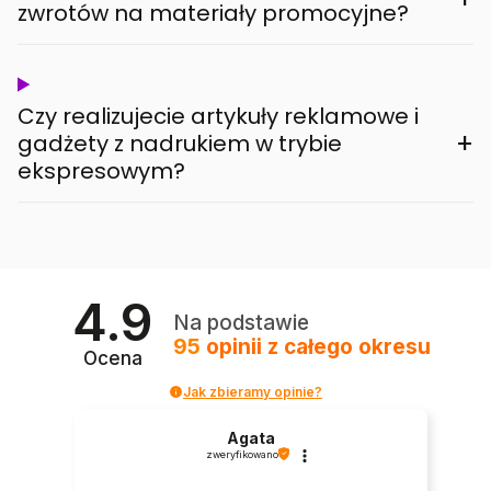
zwrotów na materiały promocyjne?
Czy realizujecie artykuły reklamowe i
+
gadżety z nadrukiem w trybie
ekspresowym?
4.9
Na podstawie
95
opinii
z całego okresu
Ocena
Jak zbieramy opinie?
Agata
zweryfikowano