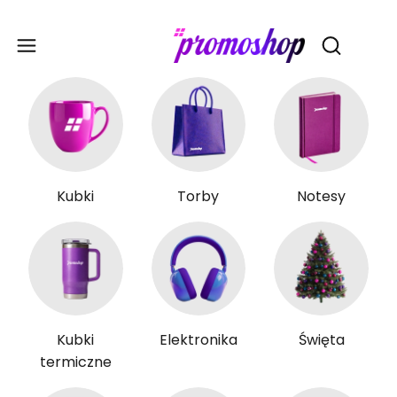
Gadże
Otwórz wy
Kubki
Torby
Notesy
Kubki
Elektronika
Święta
termiczne