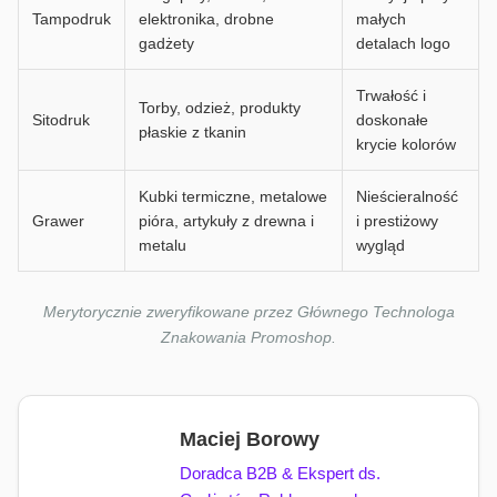
Tampodruk
elektronika, drobne
małych
gadżety
detalach logo
Trwałość i
Torby, odzież, produkty
Sitodruk
doskonałe
płaskie z tkanin
krycie kolorów
Kubki termiczne, metalowe
Nieścieralność
Grawer
pióra, artykuły z drewna i
i prestiżowy
metalu
wygląd
Merytorycznie zweryfikowane przez Głównego Technologa
Znakowania Promoshop.
Maciej Borowy
Doradca B2B & Ekspert ds.