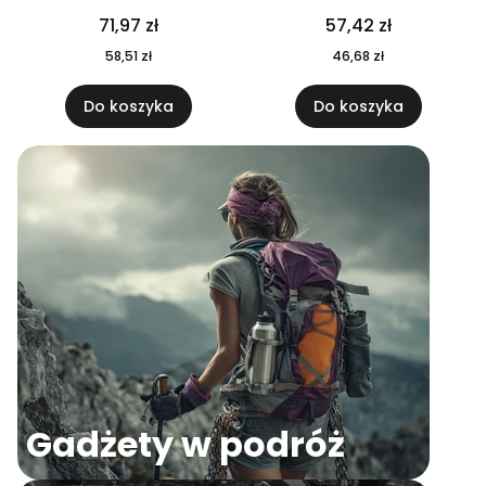
04
71,97 zł
57,42 zł
58,51 zł
46,68 zł
Do koszyka
Do koszyka
Gadżety w podróż