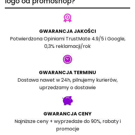
logo od promoshop?
GWARANCJA JAKOŚCI
Potwierdzona
Opiniami TrustMate
4.9/5 i
Google
,
0,3% reklamacji/rok
GWARANCJA TERMINU
Dostawa nawet w 24h, pilnujemy kurierów,
uprzedzamy o dostawie
GWARANCJA CENY
Najniższe ceny + wyprzedaże do 90%, rabaty i
promocje