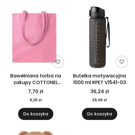
Bawełniana torba na
Butelka motywacyjna
zakupy COTTONEL
1000 ml RPET V1541-03
COLOUR++ MO9846-11
7,70 zł
36,24 zł
6,26 zł
29,46 zł
Do koszyka
Do koszyka