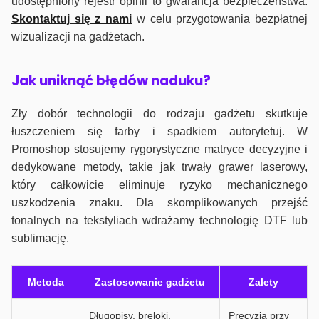
udostępniony rejestr opinii to gwarancja bezpieczeństwa.
Skontaktuj się z nami
w celu przygotowania bezpłatnej
wizualizacji na gadżetach.
J
ak uniknąć błędów naduku?
Zły dobór technologii do rodzaju gadżetu skutkuje
łuszczeniem się farby i spadkiem autorytetuj. W
Promoshop stosujemy rygorystyczne matryce decyzyjne i
dedykowane metody, takie jak trwały grawer laserowy,
który całkowicie eliminuje ryzyko mechanicznego
uszkodzenia znaku. Dla skomplikowanych przejść
tonalnych na tekstyliach wdrażamy technologię DTF lub
sublimację.
Metoda
Zastosowanie gadżetu
Zalety
Długopisy, breloki,
Precyzja przy