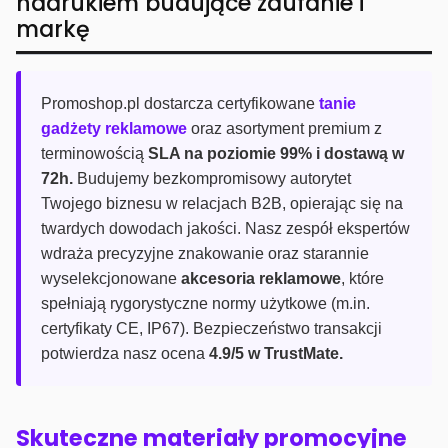
nadrukiem budujące zaufanie i
markę
Promoshop.pl dostarcza certyfikowane
tanie
gadżety reklamowe
oraz asortyment premium z
terminowością
SLA na poziomie 99% i dostawą w
72h.
Budujemy bezkompromisowy autorytet
Twojego biznesu w relacjach B2B, opierając się na
twardych dowodach jakości. Nasz zespół ekspertów
wdraża precyzyjne znakowanie oraz starannie
wyselekcjonowane
akcesoria reklamowe
, które
spełniają rygorystyczne normy użytkowe (m.in.
certyfikaty CE, IP67). Bezpieczeństwo transakcji
potwierdza nasz ocena
4.9/5 w TrustMate.
Skuteczne materiały promocyjne