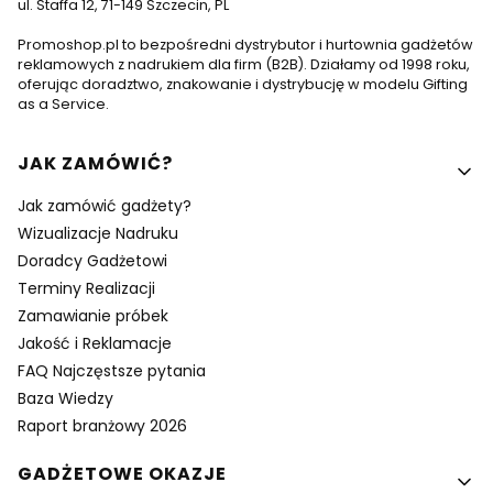
ul. Staffa 12, 71-149 Szczecin, PL
Promoshop.pl to bezpośredni dystrybutor i hurtownia gadżetów
reklamowych z nadrukiem dla firm (B2B). Działamy od 1998 roku,
oferując doradztwo, znakowanie i dystrybucję w modelu Gifting
as a Service.
Linki w stopce
JAK ZAMÓWIĆ?
Jak zamówić gadżety?
Wizualizacje Nadruku
Doradcy Gadżetowi
Terminy Realizacji
Zamawianie próbek
Jakość i Reklamacje
FAQ Najczęstsze pytania
Baza Wiedzy
Raport branżowy 2026
GADŻETOWE OKAZJE