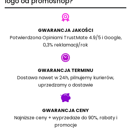
logo od promoshop?
GWARANCJA JAKOŚCI
Potwierdzona
Opiniami TrustMate
4.9/5 i
Google
,
0,3% reklamacji/rok
GWARANCJA TERMINU
Dostawa nawet w 24h, pilnujemy kurierów,
uprzedzamy o dostawie
GWARANCJA CENY
Najniższe ceny + wyprzedaże do 90%, rabaty i
promocje