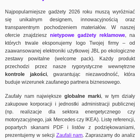
Najpopularniejsze gadżety 2026 roku muszą wyróżniać
się unikalnym designem, innowacyjnością oraz
transparentnym pochodzeniem materiałów. W naszej
ofercie znajdziesz
nietypowe gadżety reklamowe
, na
których trwale eksponujemy logo Twojej firmy – od
zaawansowanej elektroniki użytkowej JBL po ekologiczne
zestawy powitalne (welcome pack). Każdy produkt
przechodzi przez nasze rygorystyczne wewnętrzne
kontrole jako
ści
, gwarantując niezawodność, która
buduje wizerunek zaufanego partnera biznesowego.
Zaufały nam największe
globalne marki
, w tym działy
zakupowe korporacji i jednostki administracji publicznej
(np. realizacje dla sektora energetycznego czy
motoryzacyjnego, jak Mercedes czy IKEA). Listę referencji,
popartych skanami PDF i listów z podziękowaniami,
prezentujemy w sekcji
Zaufali nam
. Zapraszamy do analiz