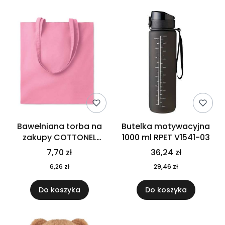
Bawełniana torba na
Butelka motywacyjna
zakupy COTTONEL
1000 ml RPET V1541-03
COLOUR++ MO9846-11
7,70 zł
36,24 zł
6,26 zł
29,46 zł
Do koszyka
Do koszyka