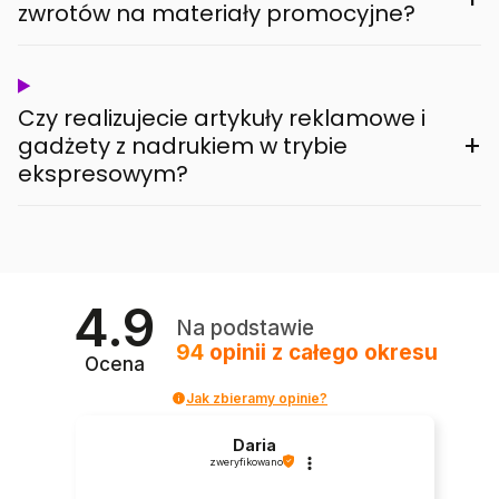
zwrotów na materiały promocyjne?
Czy realizujecie artykuły reklamowe i
+
gadżety z nadrukiem w trybie
ekspresowym?
4.9
Na podstawie
94
opinii
z całego okresu
Ocena
Jak zbieramy opinie?
Daria
zweryfikowano