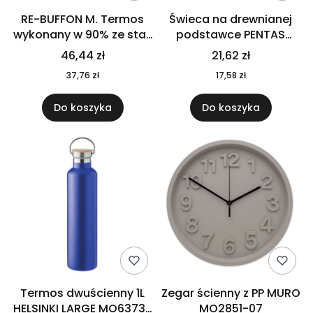
RE-BUFFON M. Termos
Świeca na drewnianej
wykonany w 90% ze stali
podstawce PENTAS
nierdzewnej
MO6282-40
46,44 zł
21,62 zł
pochodzącej z
37,76 zł
17,58 zł
recyklingu 520 ml 94294
Do koszyka
Do koszyka
Termos dwuścienny 1L
Zegar ścienny z PP MURO
HELSINKI LARGE MO6373-
MO2851-07