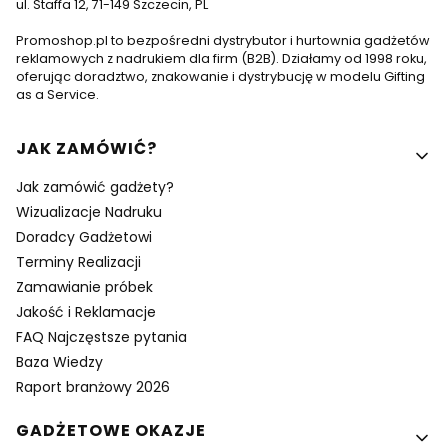
ul. Staffa 12, 71-149 Szczecin, PL
Promoshop.pl to bezpośredni dystrybutor i hurtownia gadżetów
reklamowych z nadrukiem dla firm (B2B). Działamy od 1998 roku,
oferując doradztwo, znakowanie i dystrybucję w modelu Gifting
as a Service.
Linki w stopce
JAK ZAMÓWIĆ?
Jak zamówić gadżety?
Wizualizacje Nadruku
Doradcy Gadżetowi
Terminy Realizacji
Zamawianie próbek
Jakość i Reklamacje
FAQ Najczęstsze pytania
Baza Wiedzy
Raport branżowy 2026
GADŻETOWE OKAZJE