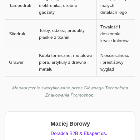
Tampodruk
elektronika, drobne
małych
gadżety
detalach logo
Trwałość i
Torby, odzież, produkty
Sitodruk
doskonałe
płaskie z tkanin
krycie kolorów
Kubki termiczne, metalowe
Nieścieralność
Grawer
pióra, artykuły z drewna i
i prestiżowy
metalu
wygląd
Merytorycznie zweryfikowane przez Głównego Technologa
Znakowania Promoshop.
Maciej Borowy
Doradca B2B & Ekspert ds.