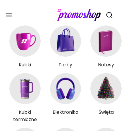
Gadże
Otwórz wy
Kubki
Torby
Notesy
Kubki
Elektronika
Święta
termiczne