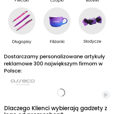
Plecaki
Czapki
Butelki
Słodycze
Długopisy
Filiżanki
Dostarczamy personalizowane artykuły
reklamowe 300 największym firmom w
Polsce:
Włąc
Dlaczego Klienci wybierają gadżety z