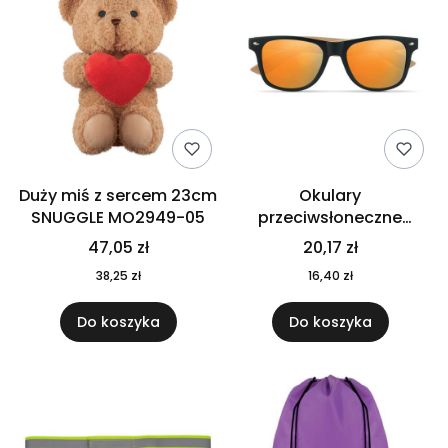
Duży miś z sercem 23cm
Okulary
SNUGGLE MO2949-05
przeciwsłoneczne
CALIFORNIA TOUCH
47,05 zł
20,17 zł
MO9617-10
38,25 zł
16,40 zł
Do koszyka
Do koszyka