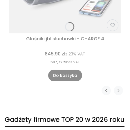
Głośniki jbl słuchawki - CHARGE 4
845,90 zł
z
23%
VAT
687,72 zł
bez VAT
Do koszyka
Gadżety firmowe TOP 20 w 2026 roku