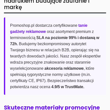
nadrukiem budujące zaufanie i
markę
Promoshop.pl dostarcza certyfikowane
tanie
gadżety reklamowe
oraz asortyment premium z
terminowością
SLA na poziomie 99% i dostawą w
72h.
Budujemy bezkompromisowy autorytet
Twojego biznesu w relacjach B2B, opierając się na
twardych dowodach jakości. Nasz zespół ekspertów
wdraża precyzyjne znakowanie oraz starannie
wyselekcjonowane
akcesoria reklamowe
, które
spełniają rygorystyczne normy użytkowe (m.in.
certyfikaty CE, IP67). Bezpieczeństwo transakcji
potwierdza nasz ocena
4.9/5 w TrustMate.
Skuteczne materiały promocyjne