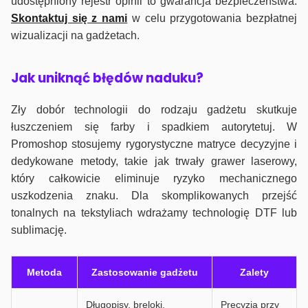
udostępniony rejestr opinii to gwarancja bezpieczeństwa.
Skontaktuj się z nami
w celu przygotowania bezpłatnej
wizualizacji na gadżetach.
J
ak uniknąć błędów naduku?
Zły dobór technologii do rodzaju gadżetu skutkuje
łuszczeniem się farby i spadkiem autorytetuj. W
Promoshop stosujemy rygorystyczne matryce decyzyjne i
dedykowane metody, takie jak trwały grawer laserowy,
który całkowicie eliminuje ryzyko mechanicznego
uszkodzenia znaku. Dla skomplikowanych przejść
tonalnych na tekstyliach wdrażamy technologię DTF lub
sublimację.
Metoda
Zastosowanie gadżetu
Zalety
Długopisy, breloki,
Precyzja przy