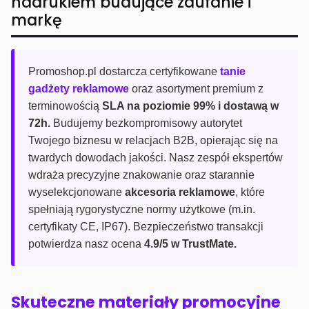
nadrukiem budujące zaufanie i
markę
Promoshop.pl dostarcza certyfikowane
tanie
gadżety reklamowe
oraz asortyment premium z
terminowością
SLA na poziomie 99% i dostawą w
72h.
Budujemy bezkompromisowy autorytet
Twojego biznesu w relacjach B2B, opierając się na
twardych dowodach jakości. Nasz zespół ekspertów
wdraża precyzyjne znakowanie oraz starannie
wyselekcjonowane
akcesoria reklamowe
, które
spełniają rygorystyczne normy użytkowe (m.in.
certyfikaty CE, IP67). Bezpieczeństwo transakcji
potwierdza nasz ocena
4.9/5 w TrustMate.
Skuteczne materiały promocyjne