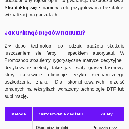
udostępniony rejestr opinii to gwarancja bezpieczeństwa.
Skontaktuj się z nami
w celu przygotowania bezpłatnej
wizualizacji na gadżetach.
J
ak uniknąć błędów naduku?
Zły dobór technologii do rodzaju gadżetu skutkuje
łuszczeniem się farby i spadkiem autorytetuj. W
Promoshop stosujemy rygorystyczne matryce decyzyjne i
dedykowane metody, takie jak trwały grawer laserowy,
który całkowicie eliminuje ryzyko mechanicznego
uszkodzenia znaku. Dla skomplikowanych przejść
tonalnych na tekstyliach wdrażamy technologię DTF lub
sublimację.
Metoda
Zastosowanie gadżetu
Zalety
Długopisy, breloki,
Precyzja przy