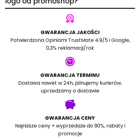
logo od promoshop?
GWARANCJA JAKOŚCI
Potwierdzona
Opiniami TrustMate
4.9/5 i
Google
,
0,3% reklamacji/rok
GWARANCJA TERMINU
Dostawa nawet w 24h, pilnujemy kurierów,
uprzedzamy o dostawie
GWARANCJA CENY
Najniższe ceny + wyprzedaże do 90%, rabaty i
promocje