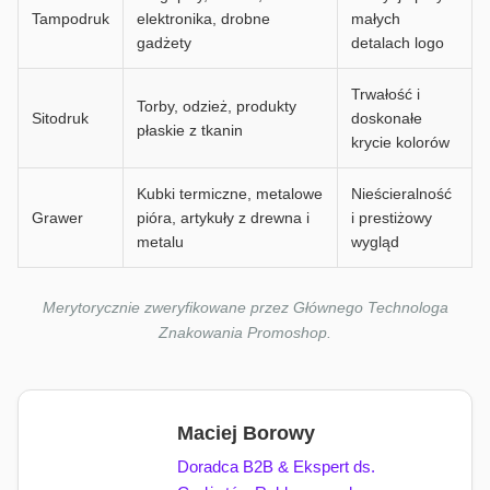
Tampodruk
elektronika, drobne
małych
gadżety
detalach logo
Trwałość i
Torby, odzież, produkty
Sitodruk
doskonałe
płaskie z tkanin
krycie kolorów
Kubki termiczne, metalowe
Nieścieralność
Grawer
pióra, artykuły z drewna i
i prestiżowy
metalu
wygląd
Merytorycznie zweryfikowane przez Głównego Technologa
Znakowania Promoshop.
Maciej Borowy
Doradca B2B & Ekspert ds.