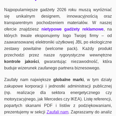
Najpopularniejsze gadżety 2026 roku muszą wyróżniać
się unikalnym designem, innowacyjnością oraz
transparentnym pochodzeniem materiałów. W naszej
ofercie znajdziesz
nietypowe gadżety reklamowe
, na
których trwale eksponujemy logo Twojej firmy – od
zaawansowanej elektroniki użytkowej JBL po ekologiczne
zestawy powitalne (welcome pack). Każdy produkt
przechodzi przez nasze rygorystyczne wewnętrzne
kontrole jako
ści
, gwarantując niezawodność, która
buduje wizerunek zaufanego partnera biznesowego.
Zaufały nam największe
globalne marki
, w tym działy
zakupowe korporacji i jednostki administracji publicznej
(np. realizacje dla sektora energetycznego czy
motoryzacyjnego, jak Mercedes czy IKEA). Listę referencji,
popartych skanami PDF i listów z podziękowaniami,
prezentujemy w sekcji
Zaufali nam
. Zapraszamy do analiz