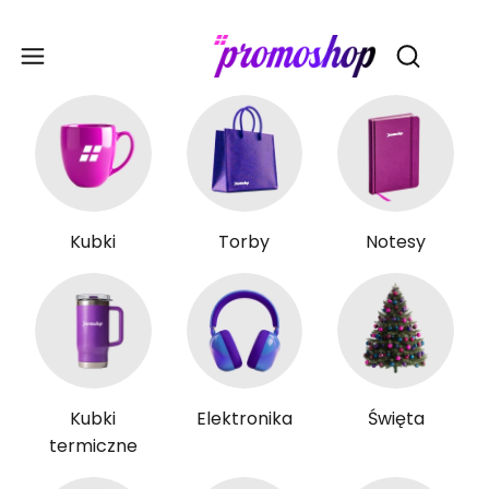
Gadże
Otwórz wy
Kubki
Torby
Notesy
Kubki
Elektronika
Święta
termiczne