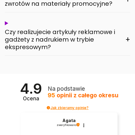
zwrotów na materiały promocyjne?
Czy realizujecie artykuły reklamowe i
+
gadżety z nadrukiem w trybie
ekspresowym?
4.9
Na podstawie
95
opinii
z całego okresu
Ocena
Jak zbieramy opinie?
Agata
zweryfikowano