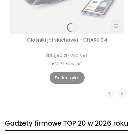
Głośniki jbl słuchawki - CHARGE 4
845,90 zł
z
23%
VAT
687,72 zł
bez VAT
Do koszyka
Gadżety firmowe TOP 20 w 2026 roku