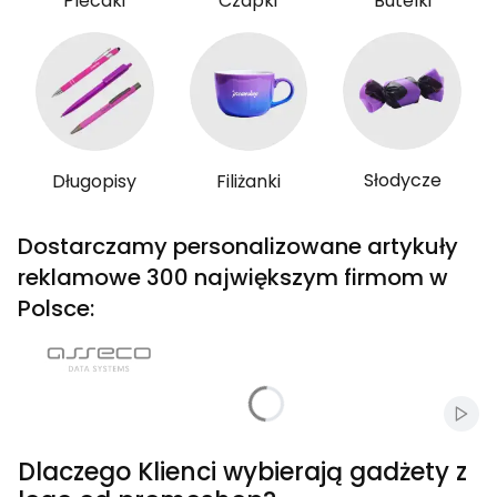
Plecaki
Czapki
Butelki
Słodycze
Długopisy
Filiżanki
Dostarczamy personalizowane artykuły
reklamowe 300 największym firmom w
Polsce:
Włąc
Dlaczego Klienci wybierają gadżety z