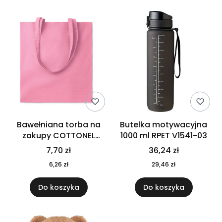
Bawełniana torba na
Butelka motywacyjna
zakupy COTTONEL
1000 ml RPET V1541-03
COLOUR++ MO9846-11
7,70 zł
36,24 zł
6,26 zł
29,46 zł
Do koszyka
Do koszyka