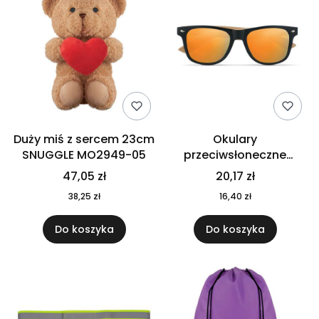
Duży miś z sercem 23cm
Okulary
SNUGGLE MO2949-05
przeciwsłoneczne
CALIFORNIA TOUCH
47,05 zł
20,17 zł
MO9617-10
38,25 zł
16,40 zł
Do koszyka
Do koszyka