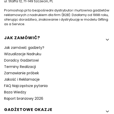
ul. Staffa 12, 71-149 Szczecin, PL
Promoshop.pl to bezpośredni dystrybutor i hurtownia gadżetów
reklamowych z nadrukiem dla firm (B2B). Działamy od 1998 roku,
oferując doradztwo, znakowanie i dystrybucję w modelu Gifting
as a Service.
Linki w stopce
JAK ZAMÓWIĆ?
Jak zamówić gadżety?
Wizualizacje Nadruku
Doradcy Gadżetowi
Terminy Realizacji
Zamawianie próbek
Jakość i Reklamacje
FAQ Najczęstsze pytania
Baza Wiedzy
Raport branżowy 2026
GADŻETOWE OKAZJE