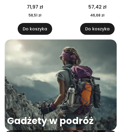
04
71,97 zł
57,42 zł
58,51 zł
46,68 zł
Do koszyka
Do koszyka
Gadżety w podróż