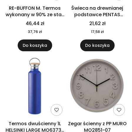
RE-BUFFON M. Termos
Świeca na drewnianej
wykonany w 90% ze stali
podstawce PENTAS
nierdzewnej
MO6282-40
46,44 zł
21,62 zł
pochodzącej z
37,76 zł
17,58 zł
recyklingu 520 ml 94294
Do koszyka
Do koszyka
Termos dwuścienny 1L
Zegar ścienny z PP MURO
HELSINKI LARGE MO6373-
MO2851-07