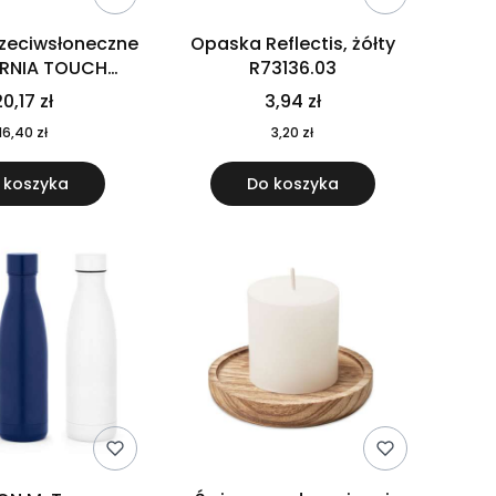
rzeciwsłoneczne
Opaska Reflectis, żółty
ORNIA TOUCH
R73136.03
9617-10
0,17 zł
3,94 zł
16,40 zł
3,20 zł
 koszyka
Do koszyka