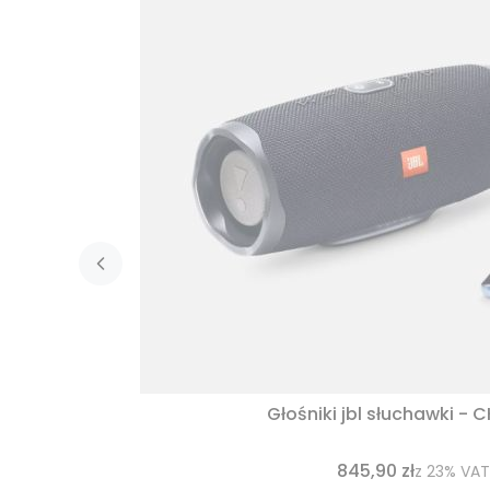
Głośniki jbl słuchawki - 
845,90 zł
z
23%
VAT