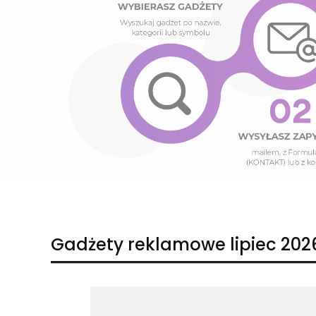
Naciśnij Enter lub spację, aby otworzyć stronę.
Naciśnij Enter lub spację, aby otworzyć stronę.
Gadżety reklamowe lipiec 202