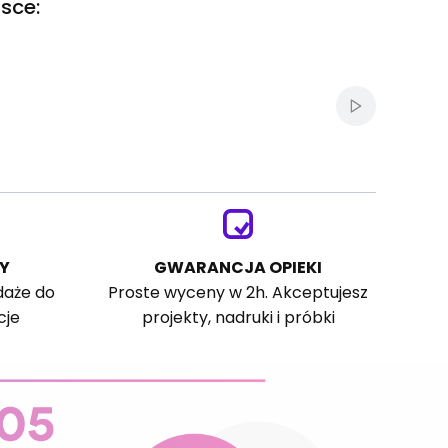
sce:
Włącz autom
Y
GWARANCJA OPIEKI
daże do
Proste wyceny w 2h. Akceptujesz
cje
projekty, nadruki i próbki