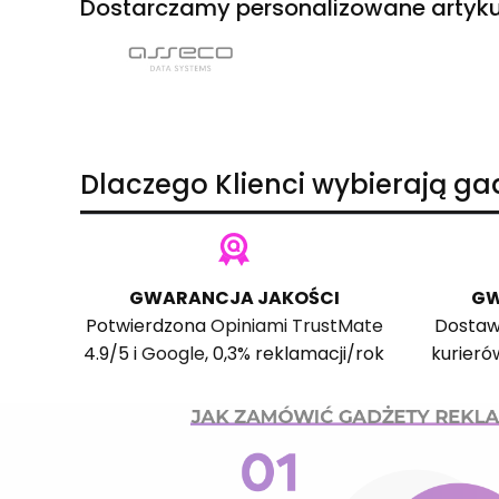
Dostarczamy personalizowane artyku
Dlaczego Klienci wybierają g
GWARANCJA JAKOŚCI
GW
Potwierdzona
Opiniami TrustMate
Dostaw
4.9/5 i
Google
, 0,3% reklamacji/rok
kurieró