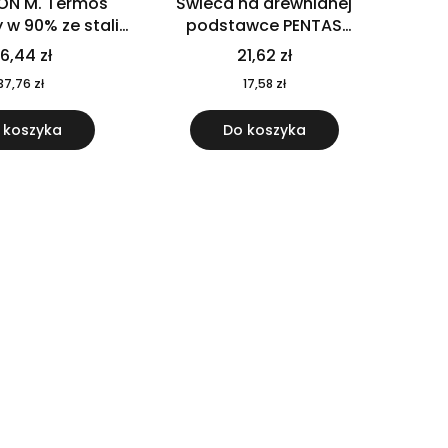
ON M. Termos
Świeca na drewnianej
w 90% ze stali
podstawce PENTAS
j pochodzącej z
MO6282-40
6,44 zł
21,62 zł
u 520 ml 94294
37,76 zł
17,58 zł
 koszyka
Do koszyka