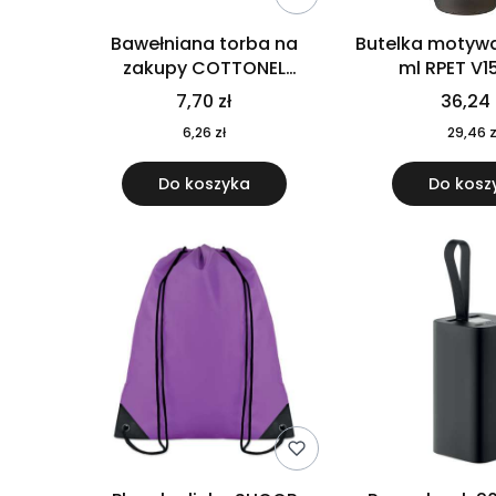
Bawełniana torba na
Butelka motywa
zakupy COTTONEL
ml RPET V1
COLOUR++ MO9846-11
7,70 zł
36,24 
6,26 zł
29,46 z
Do koszyka
Do kosz