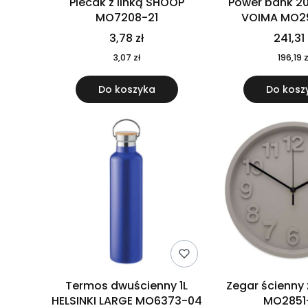
Plecak z linką SHOOP
Power bank 2
MO7208-21
VOIMA MO2
3,78 zł
241,31 
3,07 zł
196,19 z
Do koszyka
Do kosz
Termos dwuścienny 1L
Zegar ścienny
HELSINKI LARGE MO6373-04
MO2851