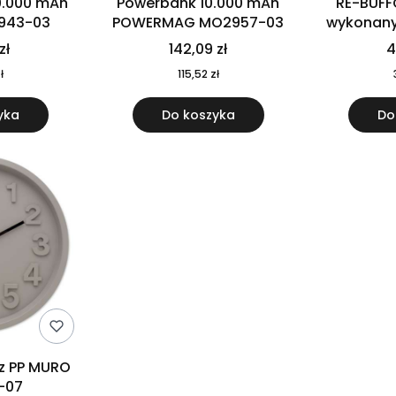
0.000 mAh
Powerbank 10.000 mAh
RE-BUFF
943-03
POWERMAG MO2957-03
wykonany 
nierdzewne
zł
142,09 zł
4
recykling
ł
115,52 zł
yka
Do koszyka
Do
 z PP MURO
-07