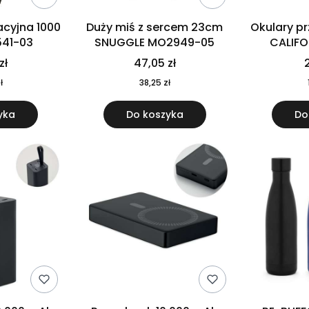
cyjna 1000
Duży miś z sercem 23cm
Okulary p
541-03
SNUGGLE MO2949-05
CALIF
MO
zł
47,05 zł
2
ł
38,25 zł
yka
Do koszyka
Do