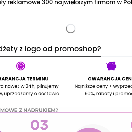
ły reklamowe 300 największym firmom w Pol
adżety z logo od promoshop?
ARANCJA TERMINU
GWARANCJA CEN
a nawet w 24h, pilnujemy
Najniższe ceny + wyprze
w, uprzedzamy o dostawie
90%, rabaty i promo