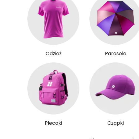
Odzież
Parasole
Plecaki
Czapki