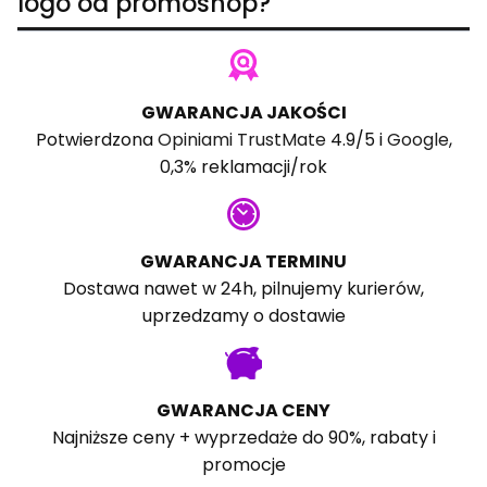
logo od promoshop?
GWARANCJA JAKOŚCI
Potwierdzona
Opiniami TrustMate
4.9/5 i
Google
,
0,3% reklamacji/rok
GWARANCJA TERMINU
Dostawa nawet w 24h, pilnujemy kurierów,
uprzedzamy o dostawie
GWARANCJA CENY
Najniższe ceny + wyprzedaże do 90%, rabaty i
promocje