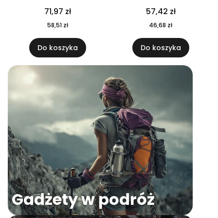
04
71,97 zł
57,42 zł
58,51 zł
46,68 zł
Do koszyka
Do koszyka
Gadżety w podróż