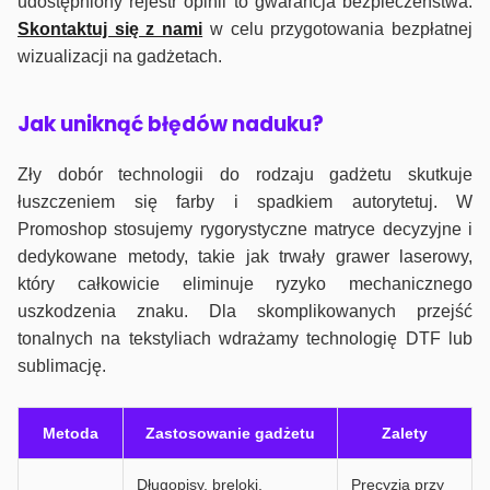
udostępniony rejestr opinii to gwarancja bezpieczeństwa.
Skontaktuj się z nami
w celu przygotowania bezpłatnej
wizualizacji na gadżetach.
J
ak uniknąć błędów naduku?
Zły dobór technologii do rodzaju gadżetu skutkuje
łuszczeniem się farby i spadkiem autorytetuj. W
Promoshop stosujemy rygorystyczne matryce decyzyjne i
dedykowane metody, takie jak trwały grawer laserowy,
który całkowicie eliminuje ryzyko mechanicznego
uszkodzenia znaku. Dla skomplikowanych przejść
tonalnych na tekstyliach wdrażamy technologię DTF lub
sublimację.
Metoda
Zastosowanie gadżetu
Zalety
Długopisy, breloki,
Precyzja przy