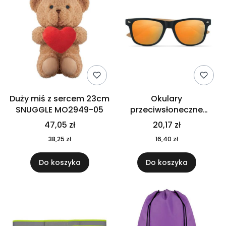
Duży miś z sercem 23cm
Okulary
SNUGGLE MO2949-05
przeciwsłoneczne
CALIFORNIA TOUCH
47,05 zł
20,17 zł
MO9617-10
38,25 zł
16,40 zł
Do koszyka
Do koszyka