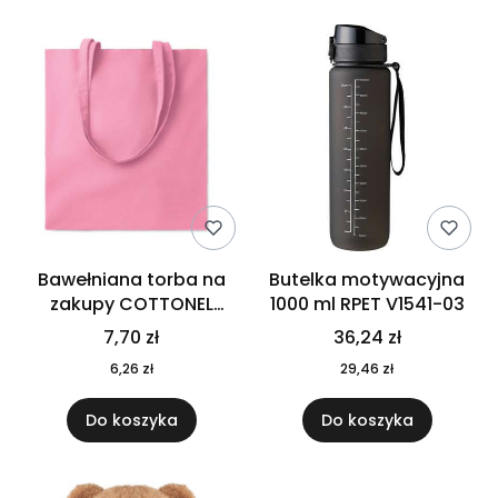
Bawełniana torba na
Butelka motywacyjna
zakupy COTTONEL
1000 ml RPET V1541-03
COLOUR++ MO9846-11
7,70 zł
36,24 zł
6,26 zł
29,46 zł
Do koszyka
Do koszyka