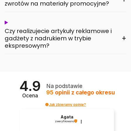
zwrotów na materiały promocyjne?
Czy realizujecie artykuły reklamowe i
+
gadżety z nadrukiem w trybie
ekspresowym?
4.9
Na podstawie
95
opinii
z całego okresu
Ocena
Jak zbieramy opinie?
Agata
zweryfikowano