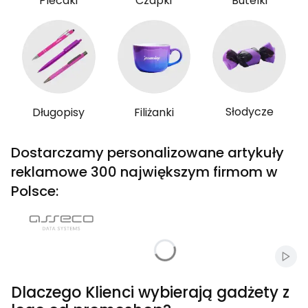
Plecaki
Czapki
Butelki
Słodycze
Długopisy
Filiżanki
Dostarczamy personalizowane artykuły
reklamowe 300 największym firmom w
Polsce:
Włąc
Dlaczego Klienci wybierają gadżety z