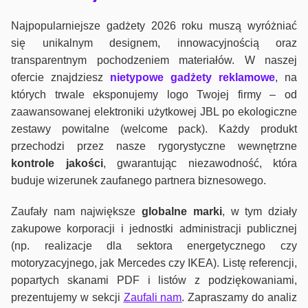
Najpopularniejsze gadżety 2026 roku muszą wyróżniać
się unikalnym designem, innowacyjnością oraz
transparentnym pochodzeniem materiałów. W naszej
ofercie znajdziesz
nietypowe gadżety reklamowe
, na
których trwale eksponujemy logo Twojej firmy – od
zaawansowanej elektroniki użytkowej JBL po ekologiczne
zestawy powitalne (welcome pack). Każdy produkt
przechodzi przez nasze rygorystyczne wewnętrzne
kontrole jako
ści
, gwarantując niezawodność, która
buduje wizerunek zaufanego partnera biznesowego.
Zaufały nam największe
globalne marki
, w tym działy
zakupowe korporacji i jednostki administracji publicznej
(np. realizacje dla sektora energetycznego czy
motoryzacyjnego, jak Mercedes czy IKEA). Listę referencji,
popartych skanami PDF i listów z podziękowaniami,
prezentujemy w sekcji
Zaufali nam
. Zapraszamy do analiz