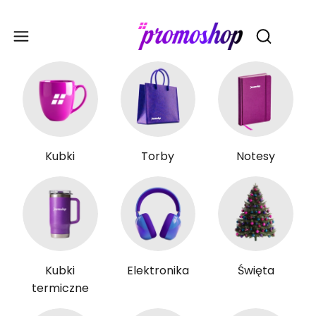
Gadże
Otwórz wy
Kubki
Torby
Notesy
Kubki
Elektronika
Święta
termiczne