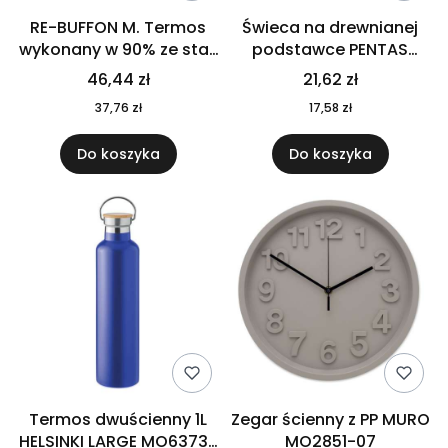
RE-BUFFON M. Termos
Świeca na drewnianej
wykonany w 90% ze stali
podstawce PENTAS
nierdzewnej
MO6282-40
46,44 zł
21,62 zł
pochodzącej z
37,76 zł
17,58 zł
recyklingu 520 ml 94294
Do koszyka
Do koszyka
Termos dwuścienny 1L
Zegar ścienny z PP MURO
HELSINKI LARGE MO6373-
MO2851-07