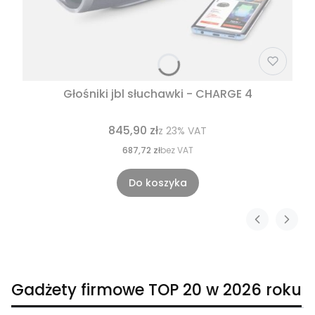
Głośniki jbl słuchawki - CHARGE 4
845,90 zł
z
23%
VAT
687,72 zł
bez VAT
Do koszyka
Gadżety firmowe TOP 20 w 2026 roku