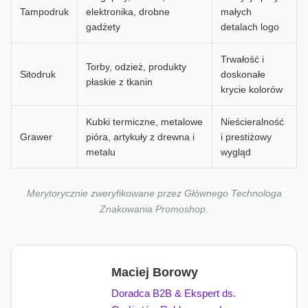
Tampodruk
elektronika, drobne
małych
gadżety
detalach logo
Trwałość i
Torby, odzież, produkty
Sitodruk
doskonałe
płaskie z tkanin
krycie kolorów
Kubki termiczne, metalowe
Nieścieralność
Grawer
pióra, artykuły z drewna i
i prestiżowy
metalu
wygląd
Merytorycznie zweryfikowane przez Głównego Technologa
Znakowania Promoshop.
Maciej Borowy
Doradca B2B & Ekspert ds.