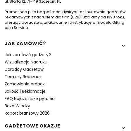
ul. Staffa 12, 71-149 Szczecin, PL
Promoshop.pl to bezpośredni dystrybutor i hurtownia gadżetów
reklamowych z nadrukiem dla firm (B2B). Działamy od 1998 roku,
oferując doradztwo, znakowanie i dystrybucję w modelu Gifting
as a Service.
Linki w stopce
JAK ZAMÓWIĆ?
Jak zamówić gadżety?
Wizualizacje Nadruku
Doradcy Gadżetowi
Terminy Realizacji
Zamawianie próbek
Jakość i Reklamacje
FAQ Najczęstsze pytania
Baza Wiedzy
Raport branżowy 2026
GADŻETOWE OKAZJE