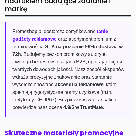
nadrukiem budujące zaufanie i
markę
Promoshop.pl dostarcza certyfikowane
tanie
gadżety reklamowe
oraz asortyment premium z
terminowością
SLA na poziomie 99% i dostawą w
72h.
Budujemy bezkompromisowy autorytet
Twojego biznesu w relacjach B2B, opierając się na
twardych dowodach jakości. Nasz zespół ekspertów
wdraża precyzyjne znakowanie oraz starannie
wyselekcjonowane
akcesoria reklamowe
, które
spełniają rygorystyczne normy użytkowe (m.in.
certyfikaty CE, IP67). Bezpieczeństwo transakcji
potwierdza nasz ocena
4.9/5 w TrustMate.
Skuteczne materiały promocyjne