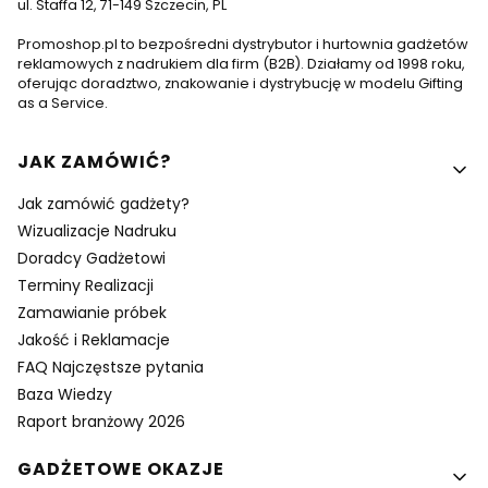
ul. Staffa 12, 71-149 Szczecin, PL
Promoshop.pl to bezpośredni dystrybutor i hurtownia gadżetów
reklamowych z nadrukiem dla firm (B2B). Działamy od 1998 roku,
oferując doradztwo, znakowanie i dystrybucję w modelu Gifting
as a Service.
Linki w stopce
JAK ZAMÓWIĆ?
Jak zamówić gadżety?
Wizualizacje Nadruku
Doradcy Gadżetowi
Terminy Realizacji
Zamawianie próbek
Jakość i Reklamacje
FAQ Najczęstsze pytania
Baza Wiedzy
Raport branżowy 2026
GADŻETOWE OKAZJE