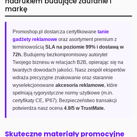
nadrukiem budujące zaufanie i
markę
Promoshop.pl dostarcza certyfikowane
tanie
gadżety reklamowe
oraz asortyment premium z
terminowością
SLA na poziomie 99% i dostawą w
72h.
Budujemy bezkompromisowy autorytet
Twojego biznesu w relacjach B2B, opierając się na
twardych dowodach jakości. Nasz zespół ekspertów
wdraża precyzyjne znakowanie oraz starannie
wyselekcjonowane
akcesoria reklamowe
, które
spełniają rygorystyczne normy użytkowe (m.in.
certyfikaty CE, IP67). Bezpieczeństwo transakcji
potwierdza nasz ocena
4.9/5 w TrustMate.
Skuteczne materiały promocyjne