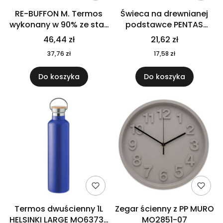
RE-BUFFON M. Termos
Świeca na drewnianej
wykonany w 90% ze stali
podstawce PENTAS
nierdzewnej
MO6282-40
46,44 zł
21,62 zł
pochodzącej z
37,76 zł
17,58 zł
recyklingu 520 ml 94294
Do koszyka
Do koszyka
Termos dwuścienny 1L
Zegar ścienny z PP MURO
HELSINKI LARGE MO6373-
MO2851-07