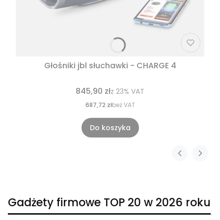
Głośniki jbl słuchawki - CHARGE 4
845,90 zł
z
23%
VAT
687,72 zł
bez VAT
Do koszyka
Gadżety firmowe TOP 20 w 2026 roku