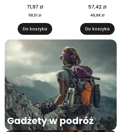
04
71,97 zł
57,42 zł
58,51 zł
46,68 zł
Do koszyka
Do koszyka
Gadżety w podróż