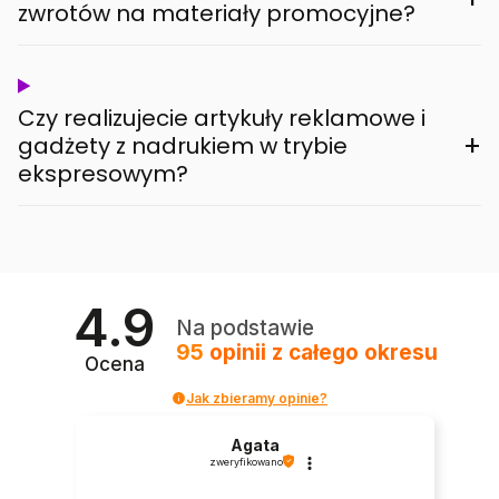
zwrotów na materiały promocyjne?
Czy realizujecie artykuły reklamowe i
+
gadżety z nadrukiem w trybie
ekspresowym?
4.9
Na podstawie
95
opinii
z całego okresu
Ocena
Jak zbieramy opinie?
Agata
zweryfikowano