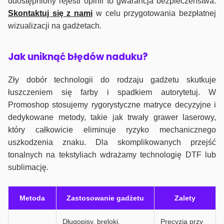
udostępniony rejestr opinii to gwarancja bezpieczeństwa.
Skontaktuj się z nami
w celu przygotowania bezpłatnej
wizualizacji na gadżetach.
J
ak uniknąć błędów naduku?
Zły dobór technologii do rodzaju gadżetu skutkuje
łuszczeniem się farby i spadkiem autorytetuj. W
Promoshop stosujemy rygorystyczne matryce decyzyjne i
dedykowane metody, takie jak trwały grawer laserowy,
który całkowicie eliminuje ryzyko mechanicznego
uszkodzenia znaku. Dla skomplikowanych przejść
tonalnych na tekstyliach wdrażamy technologię DTF lub
sublimację.
Metoda
Zastosowanie gadżetu
Zalety
Długopisy, breloki,
Precyzja przy