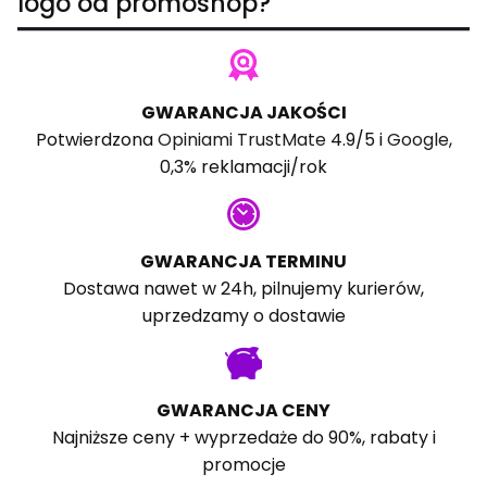
logo od promoshop?
GWARANCJA JAKOŚCI
Potwierdzona
Opiniami TrustMate
4.9/5 i
Google
,
0,3% reklamacji/rok
GWARANCJA TERMINU
Dostawa nawet w 24h, pilnujemy kurierów,
uprzedzamy o dostawie
GWARANCJA CENY
Najniższe ceny + wyprzedaże do 90%, rabaty i
promocje