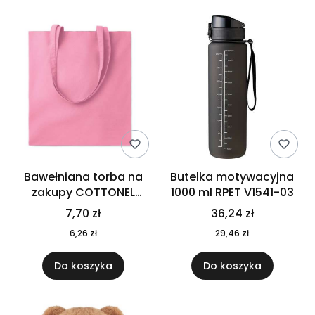
Bawełniana torba na
Butelka motywacyjna
zakupy COTTONEL
1000 ml RPET V1541-03
COLOUR++ MO9846-11
7,70 zł
36,24 zł
6,26 zł
29,46 zł
Do koszyka
Do koszyka