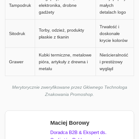
Tampodruk
elektronika, drobne
małych
gadżety
detalach logo
Trwałość i
Torby, odzież, produkty
Sitodruk
doskonałe
płaskie z tkanin
krycie kolorów
Kubki termiczne, metalowe
Nieścieralność
Grawer
pióra, artykuły z drewna i
i prestiżowy
metalu
wygląd
Merytorycznie zweryfikowane przez Głównego Technologa
Znakowania Promoshop.
Maciej Borowy
Doradca B2B & Ekspert ds.