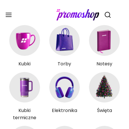
Gadże
Otwórz wy
Kubki
Torby
Notesy
Kubki
Elektronika
Święta
termiczne