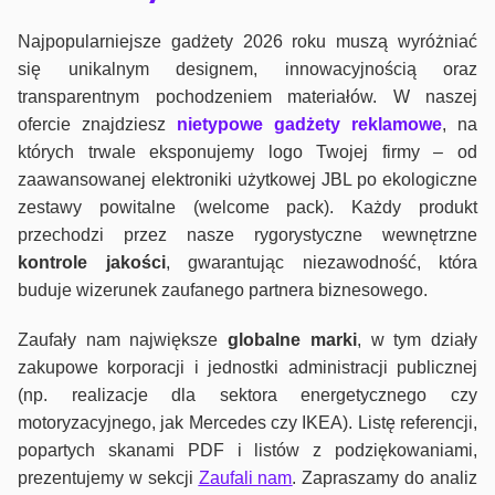
Najpopularniejsze gadżety 2026 roku muszą wyróżniać
się unikalnym designem, innowacyjnością oraz
transparentnym pochodzeniem materiałów. W naszej
ofercie znajdziesz
nietypowe gadżety reklamowe
, na
których trwale eksponujemy logo Twojej firmy – od
zaawansowanej elektroniki użytkowej JBL po ekologiczne
zestawy powitalne (welcome pack). Każdy produkt
przechodzi przez nasze rygorystyczne wewnętrzne
kontrole jako
ści
, gwarantując niezawodność, która
buduje wizerunek zaufanego partnera biznesowego.
Zaufały nam największe
globalne marki
, w tym działy
zakupowe korporacji i jednostki administracji publicznej
(np. realizacje dla sektora energetycznego czy
motoryzacyjnego, jak Mercedes czy IKEA). Listę referencji,
popartych skanami PDF i listów z podziękowaniami,
prezentujemy w sekcji
Zaufali nam
. Zapraszamy do analiz