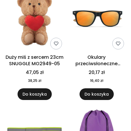
Duży miś z sercem 23cm
Okulary
SNUGGLE MO2949-05
przeciwsłoneczne
CALIFORNIA TOUCH
47,05 zł
20,17 zł
MO9617-10
38,25 zł
16,40 zł
Do koszyka
Do koszyka