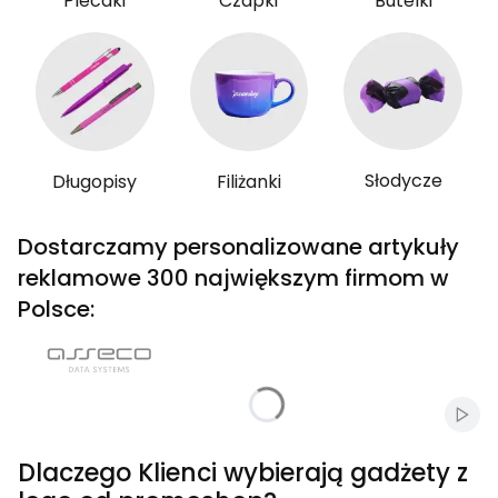
Plecaki
Czapki
Butelki
Słodycze
Długopisy
Filiżanki
Dostarczamy personalizowane artykuły
reklamowe 300 największym firmom w
Polsce:
Włąc
Dlaczego Klienci wybierają gadżety z