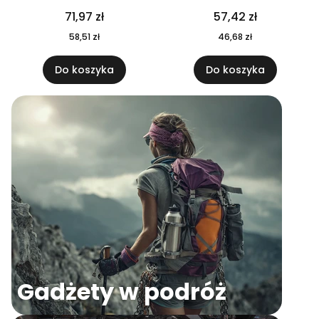
04
71,97 zł
57,42 zł
58,51 zł
46,68 zł
Do koszyka
Do koszyka
Gadżety w podróż