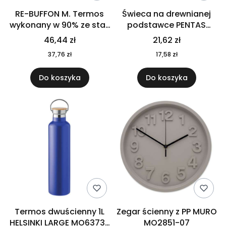
RE-BUFFON M. Termos
Świeca na drewnianej
wykonany w 90% ze stali
podstawce PENTAS
nierdzewnej
MO6282-40
46,44 zł
21,62 zł
pochodzącej z
37,76 zł
17,58 zł
recyklingu 520 ml 94294
Do koszyka
Do koszyka
Termos dwuścienny 1L
Zegar ścienny z PP MURO
HELSINKI LARGE MO6373-
MO2851-07