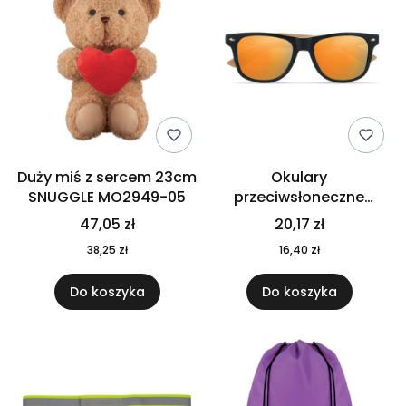
Duży miś z sercem 23cm
Okulary
SNUGGLE MO2949-05
przeciwsłoneczne
CALIFORNIA TOUCH
47,05 zł
20,17 zł
MO9617-10
38,25 zł
16,40 zł
Do koszyka
Do koszyka