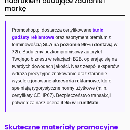
nadrukiem budujące zaufanie i
markę
Promoshop.pl dostarcza certyfikowane
tanie
gadżety reklamowe
oraz asortyment premium z
terminowością
SLA na poziomie 99% i dostawą w
72h.
Budujemy bezkompromisowy autorytet
Twojego biznesu w relacjach B2B, opierając się na
twardych dowodach jakości. Nasz zespół ekspertów
wdraża precyzyjne znakowanie oraz starannie
wyselekcjonowane
akcesoria reklamowe
, które
spełniają rygorystyczne normy użytkowe (m.in.
certyfikaty CE, IP67). Bezpieczeństwo transakcji
potwierdza nasz ocena
4.9/5 w TrustMate.
Skuteczne materiały promocyjne