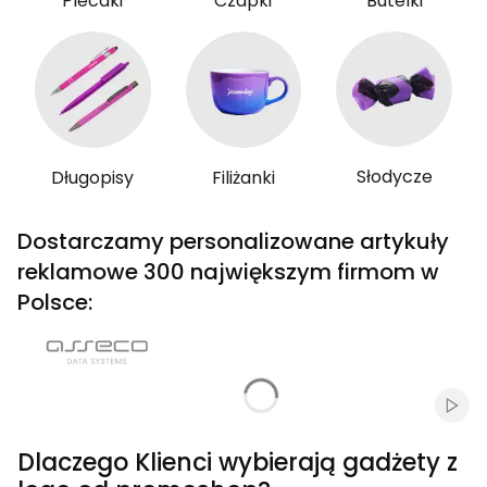
Plecaki
Czapki
Butelki
Słodycze
Długopisy
Filiżanki
Dostarczamy personalizowane artykuły
reklamowe 300 największym firmom w
Polsce:
Włąc
Dlaczego Klienci wybierają gadżety z