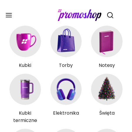
Gadże
Otwórz wy
Kubki
Torby
Notesy
Kubki
Elektronika
Święta
termiczne