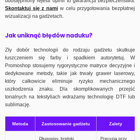
udostępniony rejestr opinii to gwarancja bezpieczeństwa.
Skontaktuj się z nami
w celu przygotowania bezpłatnej
wizualizacji na gadżetach.
J
ak uniknąć błędów naduku?
Zły dobór technologii do rodzaju gadżetu skutkuje
łuszczeniem się farby i spadkiem autorytetuj. W
Promoshop stosujemy rygorystyczne matryce decyzyjne i
dedykowane metody, takie jak trwały grawer laserowy,
który całkowicie eliminuje ryzyko mechanicznego
uszkodzenia znaku. Dla skomplikowanych przejść
tonalnych na tekstyliach wdrażamy technologię DTF lub
sublimację.
Metoda
Zastosowanie gadżetu
Zalety
Długopisy, breloki,
Precyzja przy