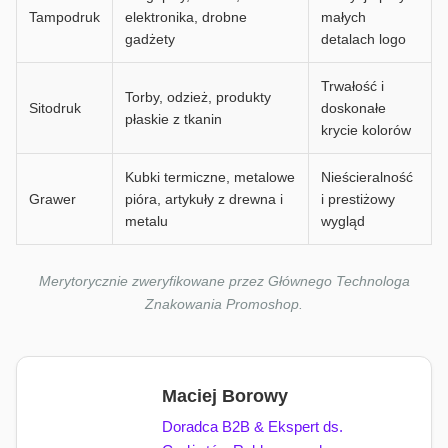
Tampodruk
elektronika, drobne
małych
gadżety
detalach logo
Trwałość i
Torby, odzież, produkty
Sitodruk
doskonałe
płaskie z tkanin
krycie kolorów
Kubki termiczne, metalowe
Nieścieralność
Grawer
pióra, artykuły z drewna i
i prestiżowy
metalu
wygląd
Merytorycznie zweryfikowane przez Głównego Technologa
Znakowania Promoshop.
Maciej Borowy
Doradca B2B & Ekspert ds.