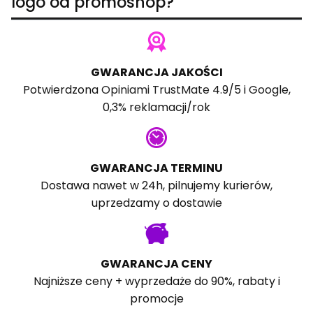
logo od promoshop?
GWARANCJA JAKOŚCI
Potwierdzona
Opiniami TrustMate
4.9/5 i
Google
,
0,3% reklamacji/rok
GWARANCJA TERMINU
Dostawa nawet w 24h, pilnujemy kurierów,
uprzedzamy o dostawie
GWARANCJA CENY
Najniższe ceny + wyprzedaże do 90%, rabaty i
promocje