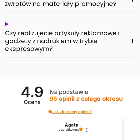
zwrotów na materiały promocyjne?
Czy realizujecie artykuły reklamowe i
+
gadżety z nadrukiem w trybie
ekspresowym?
4.9
Na podstawie
95
opinii
z całego okresu
Ocena
Jak zbieramy opinie?
Agata
zweryfikowano