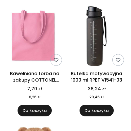
Bawełniana torba na
Butelka motywacyjna
zakupy COTTONEL
1000 ml RPET V1541-03
COLOUR++ MO9846-11
7,70 zł
36,24 zł
6,26 zł
29,46 zł
Do koszyka
Do koszyka