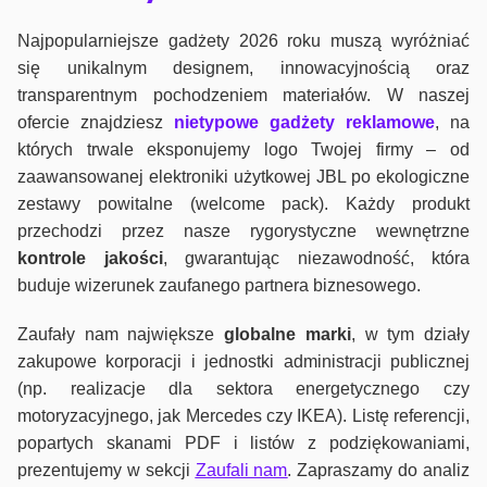
Najpopularniejsze gadżety 2026 roku muszą wyróżniać
się unikalnym designem, innowacyjnością oraz
transparentnym pochodzeniem materiałów. W naszej
ofercie znajdziesz
nietypowe gadżety reklamowe
, na
których trwale eksponujemy logo Twojej firmy – od
zaawansowanej elektroniki użytkowej JBL po ekologiczne
zestawy powitalne (welcome pack). Każdy produkt
przechodzi przez nasze rygorystyczne wewnętrzne
kontrole jako
ści
, gwarantując niezawodność, która
buduje wizerunek zaufanego partnera biznesowego.
Zaufały nam największe
globalne marki
, w tym działy
zakupowe korporacji i jednostki administracji publicznej
(np. realizacje dla sektora energetycznego czy
motoryzacyjnego, jak Mercedes czy IKEA). Listę referencji,
popartych skanami PDF i listów z podziękowaniami,
prezentujemy w sekcji
Zaufali nam
. Zapraszamy do analiz