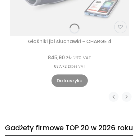
Głośniki jbl słuchawki - CHARGE 4
845,90 zł
z
23%
VAT
687,72 zł
bez VAT
Do koszyka
Gadżety firmowe TOP 20 w 2026 roku