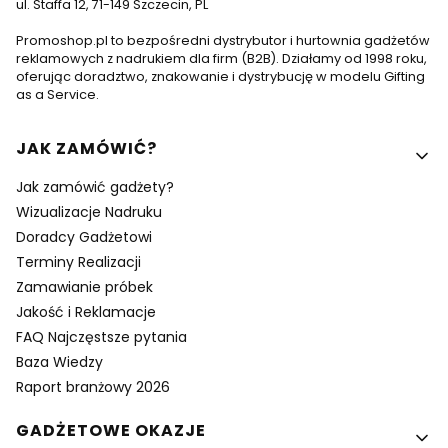
ul. Staffa 12, 71-149 Szczecin, PL
Promoshop.pl to bezpośredni dystrybutor i hurtownia gadżetów
reklamowych z nadrukiem dla firm (B2B). Działamy od 1998 roku,
oferując doradztwo, znakowanie i dystrybucję w modelu Gifting
as a Service.
Linki w stopce
JAK ZAMÓWIĆ?
Jak zamówić gadżety?
Wizualizacje Nadruku
Doradcy Gadżetowi
Terminy Realizacji
Zamawianie próbek
Jakość i Reklamacje
FAQ Najczęstsze pytania
Baza Wiedzy
Raport branżowy 2026
GADŻETOWE OKAZJE