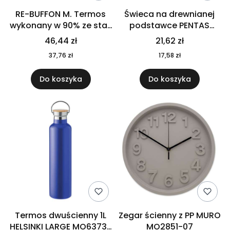
RE-BUFFON M. Termos
Świeca na drewnianej
wykonany w 90% ze stali
podstawce PENTAS
nierdzewnej
MO6282-40
46,44 zł
21,62 zł
pochodzącej z
37,76 zł
17,58 zł
recyklingu 520 ml 94294
Do koszyka
Do koszyka
Termos dwuścienny 1L
Zegar ścienny z PP MURO
HELSINKI LARGE MO6373-
MO2851-07