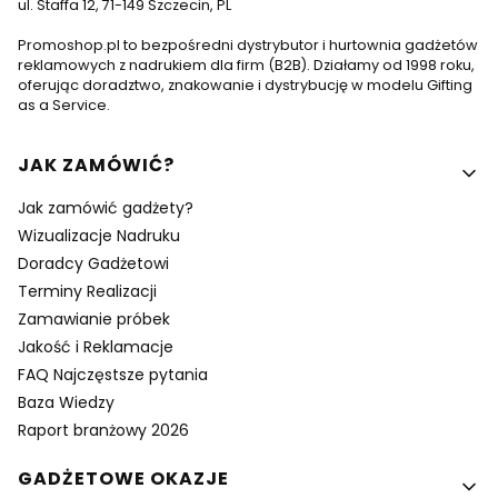
ul. Staffa 12, 71-149 Szczecin, PL
Promoshop.pl to bezpośredni dystrybutor i hurtownia gadżetów
reklamowych z nadrukiem dla firm (B2B). Działamy od 1998 roku,
oferując doradztwo, znakowanie i dystrybucję w modelu Gifting
as a Service.
Linki w stopce
JAK ZAMÓWIĆ?
Jak zamówić gadżety?
Wizualizacje Nadruku
Doradcy Gadżetowi
Terminy Realizacji
Zamawianie próbek
Jakość i Reklamacje
FAQ Najczęstsze pytania
Baza Wiedzy
Raport branżowy 2026
GADŻETOWE OKAZJE