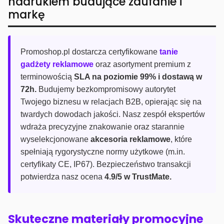
nadrukiem budujące zaufanie i
markę
Promoshop.pl dostarcza certyfikowane
tanie
gadżety reklamowe
oraz asortyment premium z
terminowością
SLA na poziomie 99% i dostawą w
72h.
Budujemy bezkompromisowy autorytet
Twojego biznesu w relacjach B2B, opierając się na
twardych dowodach jakości. Nasz zespół ekspertów
wdraża precyzyjne znakowanie oraz starannie
wyselekcjonowane
akcesoria reklamowe
, które
spełniają rygorystyczne normy użytkowe (m.in.
certyfikaty CE, IP67). Bezpieczeństwo transakcji
potwierdza nasz ocena
4.9/5 w TrustMate.
Skuteczne materiały promocyjne