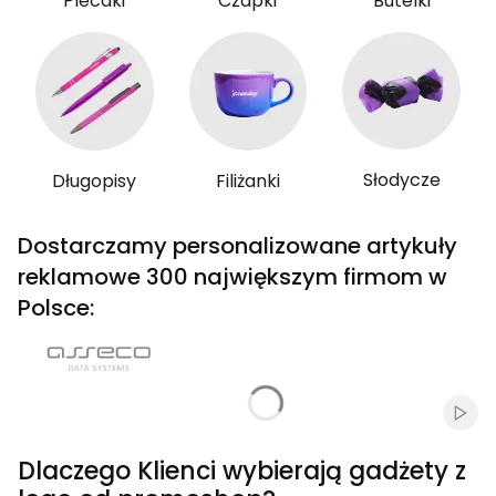
Plecaki
Czapki
Butelki
Słodycze
Długopisy
Filiżanki
Dostarczamy personalizowane artykuły
reklamowe 300 największym firmom w
Polsce:
Włąc
Dlaczego Klienci wybierają gadżety z