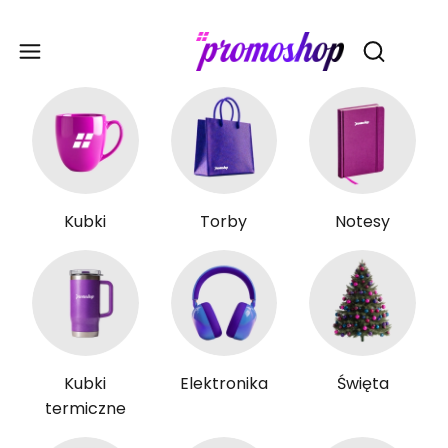
Gadże
Otwórz wy
Kubki
Torby
Notesy
Kubki
Elektronika
Święta
termiczne