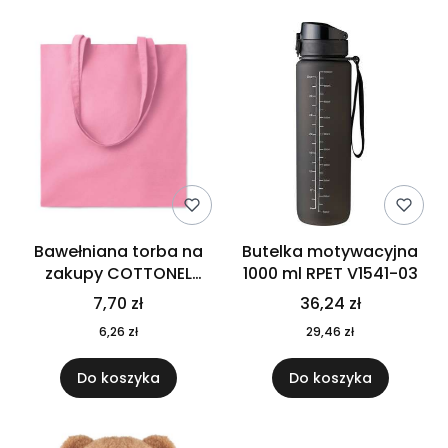
Bawełniana torba na
Butelka motywacyjna
zakupy COTTONEL
1000 ml RPET V1541-03
COLOUR++ MO9846-11
7,70 zł
36,24 zł
6,26 zł
29,46 zł
Do koszyka
Do koszyka