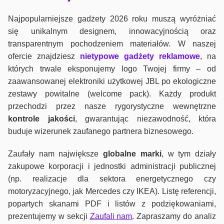
Najpopularniejsze gadżety 2026 roku muszą wyróżniać
się unikalnym designem, innowacyjnością oraz
transparentnym pochodzeniem materiałów. W naszej
ofercie znajdziesz
nietypowe gadżety reklamowe
, na
których trwale eksponujemy logo Twojej firmy – od
zaawansowanej elektroniki użytkowej JBL po ekologiczne
zestawy powitalne (welcome pack). Każdy produkt
przechodzi przez nasze rygorystyczne wewnętrzne
kontrole jako
ści
, gwarantując niezawodność, która
buduje wizerunek zaufanego partnera biznesowego.
Zaufały nam największe
globalne marki
, w tym działy
zakupowe korporacji i jednostki administracji publicznej
(np. realizacje dla sektora energetycznego czy
motoryzacyjnego, jak Mercedes czy IKEA). Listę referencji,
popartych skanami PDF i listów z podziękowaniami,
prezentujemy w sekcji
Zaufali nam
. Zapraszamy do analiz