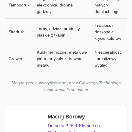
Tampodruk
elektronika, drobne
małych
gadżety
detalach logo
Trwałość i
Torby, odzież, produkty
Sitodruk
doskonałe
płaskie z tkanin
krycie kolorów
Kubki termiczne, metalowe
Nieścieralność
Grawer
pióra, artykuły z drewna i
i prestiżowy
metalu
wygląd
Merytorycznie zweryfikowane przez Głównego Technologa
Znakowania Promoshop.
Maciej Borowy
Doradca B2B & Ekspert ds.