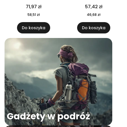
04
71,97 zł
57,42 zł
58,51 zł
46,68 zł
Do koszyka
Do koszyka
Gadżety w podróż