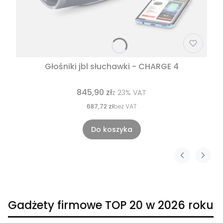
Głośniki jbl słuchawki - CHARGE 4
845,90 zł
z
23%
VAT
687,72 zł
bez VAT
Do koszyka
Gadżety firmowe TOP 20 w 2026 roku