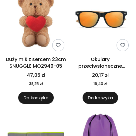
Duży miś z sercem 23cm
Okulary
SNUGGLE MO2949-05
przeciwsłoneczne
CALIFORNIA TOUCH
47,05 zł
20,17 zł
MO9617-10
38,25 zł
16,40 zł
Do koszyka
Do koszyka