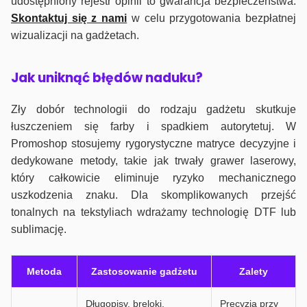
udostępniony rejestr opinii to gwarancja bezpieczeństwa.
Skontaktuj się z nami
w celu przygotowania bezpłatnej
wizualizacji na gadżetach.
J
ak uniknąć błędów naduku?
Zły dobór technologii do rodzaju gadżetu skutkuje
łuszczeniem się farby i spadkiem autorytetuj. W
Promoshop stosujemy rygorystyczne matryce decyzyjne i
dedykowane metody, takie jak trwały grawer laserowy,
który całkowicie eliminuje ryzyko mechanicznego
uszkodzenia znaku. Dla skomplikowanych przejść
tonalnych na tekstyliach wdrażamy technologię DTF lub
sublimację.
Metoda
Zastosowanie gadżetu
Zalety
Długopisy, breloki,
Precyzja przy