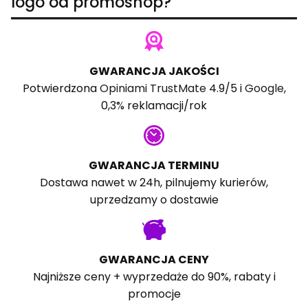
logo od promoshop?
GWARANCJA JAKOŚCI
Potwierdzona
Opiniami TrustMate
4.9/5 i
Google
,
0,3% reklamacji/rok
GWARANCJA TERMINU
Dostawa nawet w 24h, pilnujemy kurierów,
uprzedzamy o dostawie
GWARANCJA CENY
Najniższe ceny + wyprzedaże do 90%, rabaty i
promocje