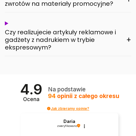
zwrotów na materiały promocyjne?
Czy realizujecie artykuły reklamowe i
+
gadżety z nadrukiem w trybie
ekspresowym?
4.9
Na podstawie
94
opinii
z całego okresu
Ocena
Jak zbieramy opinie?
Daria
zweryfikowano