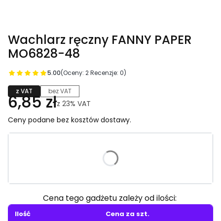
Wachlarz ręczny FANNY PAPER
MO6828-48
5.00
(Oceny: 2 Recenzje: 0)
z VAT
bez VAT
6,85 zł
z
23%
VAT
Ceny podane bez kosztów dostawy.
Wybierz wariant produktu:
Poszczególne warianty mogą różnić się ceną
Cena tego gadżetu zależy od ilości:
Ilość
Cena za szt.