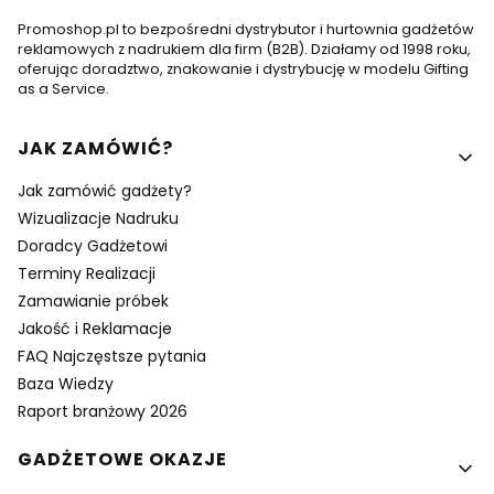
Promoshop.pl to bezpośredni dystrybutor i hurtownia gadżetów
reklamowych z nadrukiem dla firm (B2B). Działamy od 1998 roku,
oferując doradztwo, znakowanie i dystrybucję w modelu Gifting
as a Service.
Linki w stopce
JAK ZAMÓWIĆ?
Jak zamówić gadżety?
Wizualizacje Nadruku
Doradcy Gadżetowi
Terminy Realizacji
Zamawianie próbek
Jakość i Reklamacje
FAQ Najczęstsze pytania
Baza Wiedzy
Raport branżowy 2026
GADŻETOWE OKAZJE