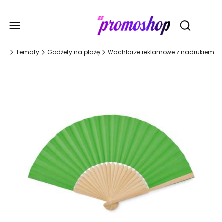
Gadże
Otwórz wy
wna
Tematy
Gadżety na plażę
Wachlarze reklamowe z nadrukiem