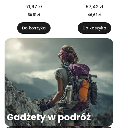
04
71,97 zł
57,42 zł
58,51 zł
46,68 zł
Do koszyka
Do koszyka
Gadżety w podróż