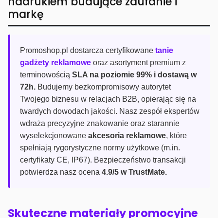
nadrukiem budujące zaufanie i
markę
Promoshop.pl dostarcza certyfikowane
tanie
gadżety reklamowe
oraz asortyment premium z
terminowością
SLA na poziomie 99% i dostawą w
72h.
Budujemy bezkompromisowy autorytet
Twojego biznesu w relacjach B2B, opierając się na
twardych dowodach jakości. Nasz zespół ekspertów
wdraża precyzyjne znakowanie oraz starannie
wyselekcjonowane
akcesoria reklamowe
, które
spełniają rygorystyczne normy użytkowe (m.in.
certyfikaty CE, IP67). Bezpieczeństwo transakcji
potwierdza nasz ocena
4.9/5 w TrustMate.
Skuteczne materiały promocyjne