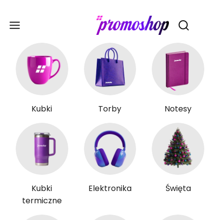
Gadże
Otwórz wy
Kubki
Torby
Notesy
Kubki
Elektronika
Święta
termiczne