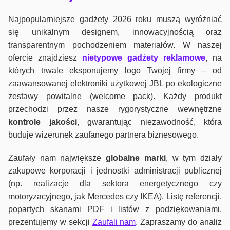
Najpopularniejsze gadżety 2026 roku muszą wyróżniać
się unikalnym designem, innowacyjnością oraz
transparentnym pochodzeniem materiałów. W naszej
ofercie znajdziesz
nietypowe gadżety reklamowe
, na
których trwale eksponujemy logo Twojej firmy – od
zaawansowanej elektroniki użytkowej JBL po ekologiczne
zestawy powitalne (welcome pack). Każdy produkt
przechodzi przez nasze rygorystyczne wewnętrzne
kontrole jako
ści
, gwarantując niezawodność, która
buduje wizerunek zaufanego partnera biznesowego.
Zaufały nam największe
globalne marki
, w tym działy
zakupowe korporacji i jednostki administracji publicznej
(np. realizacje dla sektora energetycznego czy
motoryzacyjnego, jak Mercedes czy IKEA). Listę referencji,
popartych skanami PDF i listów z podziękowaniami,
prezentujemy w sekcji
Zaufali nam
. Zapraszamy do analiz