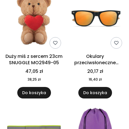
Duży miś z sercem 23cm
Okulary
SNUGGLE MO2949-05
przeciwsłoneczne
CALIFORNIA TOUCH
47,05 zł
20,17 zł
MO9617-10
38,25 zł
16,40 zł
Do koszyka
Do koszyka