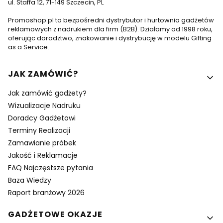
ul. Staffa 12, 71-149 Szczecin, PL
Promoshop.pl to bezpośredni dystrybutor i hurtownia gadżetów
reklamowych z nadrukiem dla firm (B2B). Działamy od 1998 roku,
oferując doradztwo, znakowanie i dystrybucję w modelu Gifting
as a Service.
Linki w stopce
JAK ZAMÓWIĆ?
Jak zamówić gadżety?
Wizualizacje Nadruku
Doradcy Gadżetowi
Terminy Realizacji
Zamawianie próbek
Jakość i Reklamacje
FAQ Najczęstsze pytania
Baza Wiedzy
Raport branżowy 2026
GADŻETOWE OKAZJE