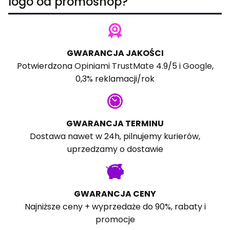
logo od promoshop?
GWARANCJA JAKOŚCI
Potwierdzona
Opiniami TrustMate
4.9/5 i
Google
,
0,3% reklamacji/rok
GWARANCJA TERMINU
Dostawa nawet w 24h, pilnujemy kurierów,
uprzedzamy o dostawie
GWARANCJA CENY
Najniższe ceny + wyprzedaże do 90%, rabaty i
promocje