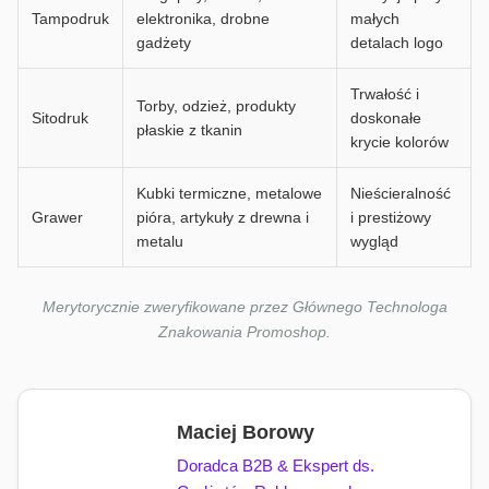
Tampodruk
elektronika, drobne
małych
gadżety
detalach logo
Trwałość i
Torby, odzież, produkty
Sitodruk
doskonałe
płaskie z tkanin
krycie kolorów
Kubki termiczne, metalowe
Nieścieralność
Grawer
pióra, artykuły z drewna i
i prestiżowy
metalu
wygląd
Merytorycznie zweryfikowane przez Głównego Technologa
Znakowania Promoshop.
Maciej Borowy
Doradca B2B & Ekspert ds.