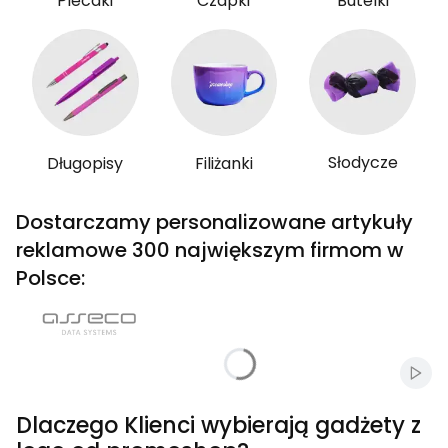
Plecaki
Czapki
Butelki
Słodycze
Długopisy
Filiżanki
Dostarczamy personalizowane artykuły
reklamowe 300 największym firmom w
Polsce:
Włąc
Dlaczego Klienci wybierają gadżety z