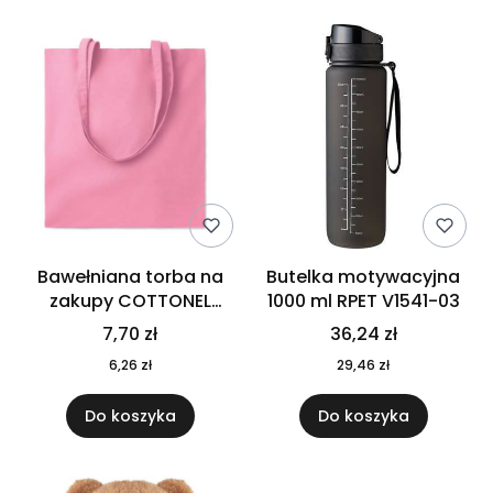
Bawełniana torba na
Butelka motywacyjna
zakupy COTTONEL
1000 ml RPET V1541-03
COLOUR++ MO9846-11
7,70 zł
36,24 zł
6,26 zł
29,46 zł
Do koszyka
Do koszyka