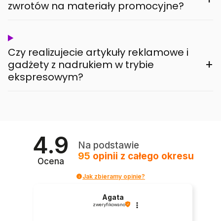
zwrotów na materiały promocyjne?
Czy realizujecie artykuły reklamowe i
+
gadżety z nadrukiem w trybie
ekspresowym?
4.9
Na podstawie
95
opinii
z całego okresu
Ocena
Jak zbieramy opinie?
Agata
zweryfikowano