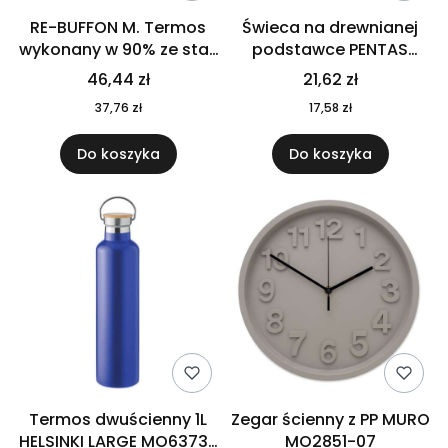
RE-BUFFON M. Termos
Świeca na drewnianej
wykonany w 90% ze stali
podstawce PENTAS
nierdzewnej
MO6282-40
46,44 zł
21,62 zł
pochodzącej z
37,76 zł
17,58 zł
recyklingu 520 ml 94294
Do koszyka
Do koszyka
Termos dwuścienny 1L
Zegar ścienny z PP MURO
HELSINKI LARGE MO6373-
MO2851-07