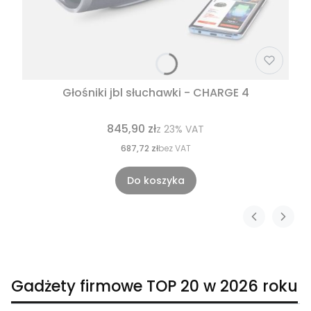
Głośniki jbl słuchawki - CHARGE 4
845,90 zł
z
23%
VAT
687,72 zł
bez VAT
Do koszyka
Gadżety firmowe TOP 20 w 2026 roku