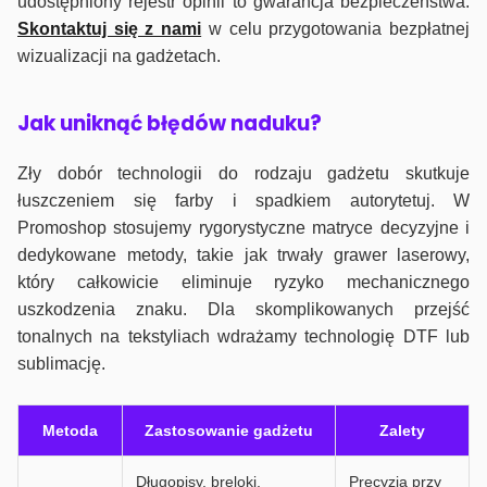
udostępniony rejestr opinii to gwarancja bezpieczeństwa.
Skontaktuj się z nami
w celu przygotowania bezpłatnej
wizualizacji na gadżetach.
J
ak uniknąć błędów naduku?
Zły dobór technologii do rodzaju gadżetu skutkuje
łuszczeniem się farby i spadkiem autorytetuj. W
Promoshop stosujemy rygorystyczne matryce decyzyjne i
dedykowane metody, takie jak trwały grawer laserowy,
który całkowicie eliminuje ryzyko mechanicznego
uszkodzenia znaku. Dla skomplikowanych przejść
tonalnych na tekstyliach wdrażamy technologię DTF lub
sublimację.
Metoda
Zastosowanie gadżetu
Zalety
Długopisy, breloki,
Precyzja przy