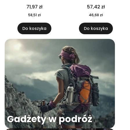
04
71,97 zł
57,42 zł
58,51 zł
46,68 zł
Do koszyka
Do koszyka
Gadżety w podróż