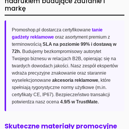
nadrukiem budujące zaufanie i
markę
Promoshop.pl dostarcza certyfikowane
tanie
gadżety reklamowe
oraz asortyment premium z
terminowością
SLA na poziomie 99% i dostawą w
72h.
Budujemy bezkompromisowy autorytet
Twojego biznesu w relacjach B2B, opierając się na
twardych dowodach jakości. Nasz zespół ekspertów
wdraża precyzyjne znakowanie oraz starannie
wyselekcjonowane
akcesoria reklamowe
, które
spełniają rygorystyczne normy użytkowe (m.in.
certyfikaty CE, IP67). Bezpieczeństwo transakcji
potwierdza nasz ocena
4.9/5 w TrustMate.
Skuteczne materiały promocyjne