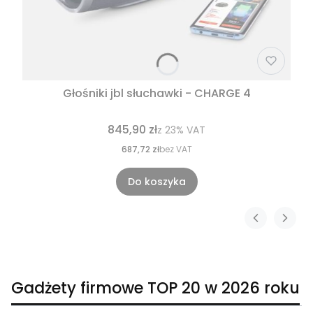
Głośniki jbl słuchawki - CHARGE 4
845,90 zł
z
23%
VAT
687,72 zł
bez VAT
Do koszyka
Gadżety firmowe TOP 20 w 2026 roku