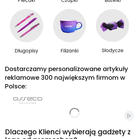
Plecaki
Czapki
Butelki
Słodycze
Długopisy
Filiżanki
Dostarczamy personalizowane artykuły
reklamowe 300 największym firmom w
Polsce:
Włąc
Dlaczego Klienci wybierają gadżety z