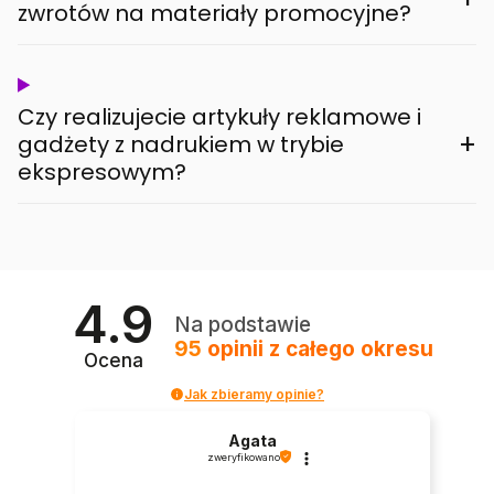
zwrotów na materiały promocyjne?
Czy realizujecie artykuły reklamowe i
+
gadżety z nadrukiem w trybie
ekspresowym?
4.9
Na podstawie
95
opinii
z całego okresu
Ocena
Jak zbieramy opinie?
Agata
zweryfikowano