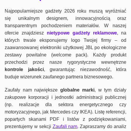
Najpopularniejsze gadżety 2026 roku muszą wyróżniać
się unikalnym designem, innowacyjnością oraz
transparentnym pochodzeniem materiałów. W naszej
ofercie znajdziesz
nietypowe gadżety reklamowe
, na
których trwale eksponujemy logo Twojej firmy – od
zaawansowanej elektroniki użytkowej JBL po ekologiczne
zestawy powitalne (welcome pack). Każdy produkt
przechodzi przez nasze rygorystyczne wewnętrzne
kontrole jako
ści
, gwarantując niezawodność, która
buduje wizerunek zaufanego partnera biznesowego.
Zaufały nam największe
globalne marki
, w tym działy
zakupowe korporacji i jednostki administracji publicznej
(np. realizacje dla sektora energetycznego czy
motoryzacyjnego, jak Mercedes czy IKEA). Listę referencji,
popartych skanami PDF i listów z podziękowaniami,
prezentujemy w sekcji
Zaufali nam
. Zapraszamy do analiz