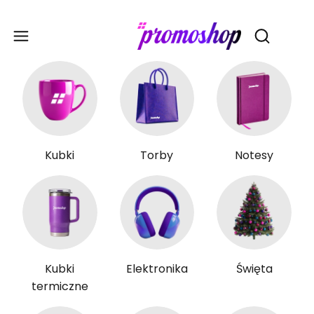
Gadże
Otwórz wy
Kubki
Torby
Notesy
Kubki
Elektronika
Święta
termiczne