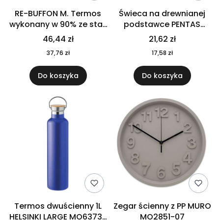
RE-BUFFON M. Termos
Świeca na drewnianej
wykonany w 90% ze stali
podstawce PENTAS
nierdzewnej
MO6282-40
46,44 zł
21,62 zł
pochodzącej z
37,76 zł
17,58 zł
recyklingu 520 ml 94294
Do koszyka
Do koszyka
Termos dwuścienny 1L
Zegar ścienny z PP MURO
HELSINKI LARGE MO6373-
MO2851-07