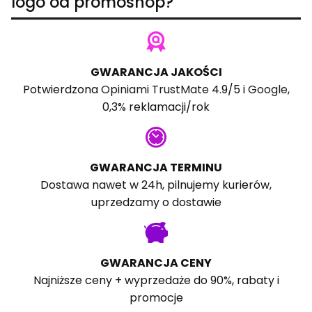
logo od promoshop?
GWARANCJA JAKOŚCI
Potwierdzona
Opiniami TrustMate
4.9/5 i
Google
,
0,3% reklamacji/rok
GWARANCJA TERMINU
Dostawa nawet w 24h, pilnujemy kurierów,
uprzedzamy o dostawie
GWARANCJA CENY
Najniższe ceny + wyprzedaże do 90%, rabaty i
promocje