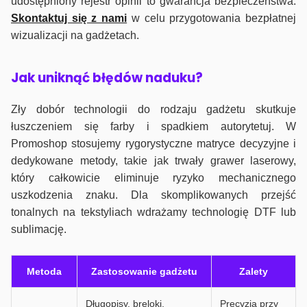
udostępniony rejestr opinii to gwarancja bezpieczeństwa.
Skontaktuj się z nami
w celu przygotowania bezpłatnej
wizualizacji na gadżetach.
J
ak uniknąć błędów naduku?
Zły dobór technologii do rodzaju gadżetu skutkuje
łuszczeniem się farby i spadkiem autorytetuj. W
Promoshop stosujemy rygorystyczne matryce decyzyjne i
dedykowane metody, takie jak trwały grawer laserowy,
który całkowicie eliminuje ryzyko mechanicznego
uszkodzenia znaku. Dla skomplikowanych przejść
tonalnych na tekstyliach wdrażamy technologię DTF lub
sublimację.
Metoda
Zastosowanie gadżetu
Zalety
Długopisy, breloki,
Precyzja przy