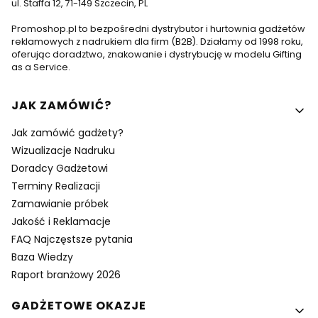
ul. Staffa 12, 71-149 Szczecin, PL
Promoshop.pl to bezpośredni dystrybutor i hurtownia gadżetów
reklamowych z nadrukiem dla firm (B2B). Działamy od 1998 roku,
oferując doradztwo, znakowanie i dystrybucję w modelu Gifting
as a Service.
Linki w stopce
JAK ZAMÓWIĆ?
Jak zamówić gadżety?
Wizualizacje Nadruku
Doradcy Gadżetowi
Terminy Realizacji
Zamawianie próbek
Jakość i Reklamacje
FAQ Najczęstsze pytania
Baza Wiedzy
Raport branżowy 2026
GADŻETOWE OKAZJE