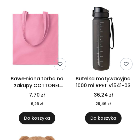
Bawełniana torba na
Butelka motywacyjna
zakupy COTTONEL
1000 ml RPET V1541-03
COLOUR++ MO9846-11
7,70 zł
36,24 zł
6,26 zł
29,46 zł
Do koszyka
Do koszyka