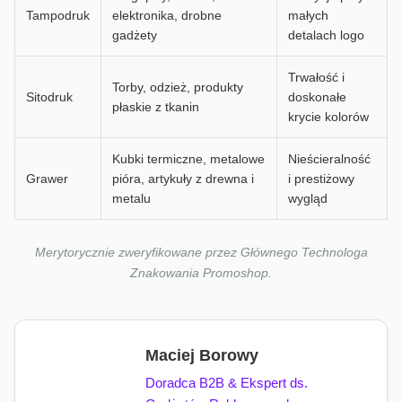
Tampodruk
elektronika, drobne
małych
gadżety
detalach logo
Trwałość i
Torby, odzież, produkty
Sitodruk
doskonałe
płaskie z tkanin
krycie kolorów
Kubki termiczne, metalowe
Nieścieralność
Grawer
pióra, artykuły z drewna i
i prestiżowy
metalu
wygląd
Merytorycznie zweryfikowane przez Głównego Technologa
Znakowania Promoshop.
Maciej Borowy
Doradca B2B & Ekspert ds.