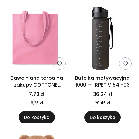
Bawełniana torba na
Butelka motywacyjna
zakupy COTTONEL
1000 ml RPET V1541-03
COLOUR++ MO9846-11
7,70 zł
36,24 zł
6,26 zł
29,46 zł
Do koszyka
Do koszyka