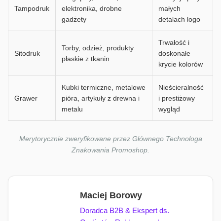
Tampodruk
elektronika, drobne
małych
gadżety
detalach logo
Trwałość i
Torby, odzież, produkty
Sitodruk
doskonałe
płaskie z tkanin
krycie kolorów
Kubki termiczne, metalowe
Nieścieralność
Grawer
pióra, artykuły z drewna i
i prestiżowy
metalu
wygląd
Merytorycznie zweryfikowane przez Głównego Technologa
Znakowania Promoshop.
Maciej Borowy
Doradca B2B & Ekspert ds.