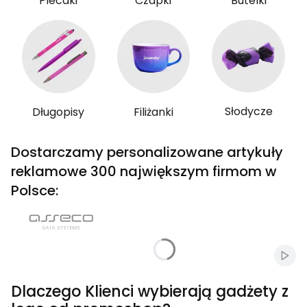
Plecaki
Czapki
Butelki
Słodycze
Długopisy
Filiżanki
Dostarczamy personalizowane artykuły
reklamowe 300 największym firmom w
Polsce:
Włąc
Dlaczego Klienci wybierają gadżety z