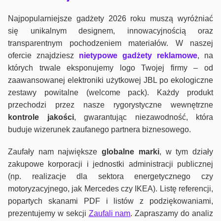
Najpopularniejsze gadżety 2026 roku muszą wyróżniać
się unikalnym designem, innowacyjnością oraz
transparentnym pochodzeniem materiałów. W naszej
ofercie znajdziesz
nietypowe gadżety reklamowe
, na
których trwale eksponujemy logo Twojej firmy – od
zaawansowanej elektroniki użytkowej JBL po ekologiczne
zestawy powitalne (welcome pack). Każdy produkt
przechodzi przez nasze rygorystyczne wewnętrzne
kontrole jako
ści
, gwarantując niezawodność, która
buduje wizerunek zaufanego partnera biznesowego.
Zaufały nam największe
globalne marki
, w tym działy
zakupowe korporacji i jednostki administracji publicznej
(np. realizacje dla sektora energetycznego czy
motoryzacyjnego, jak Mercedes czy IKEA). Listę referencji,
popartych skanami PDF i listów z podziękowaniami,
prezentujemy w sekcji
Zaufali nam
. Zapraszamy do analiz