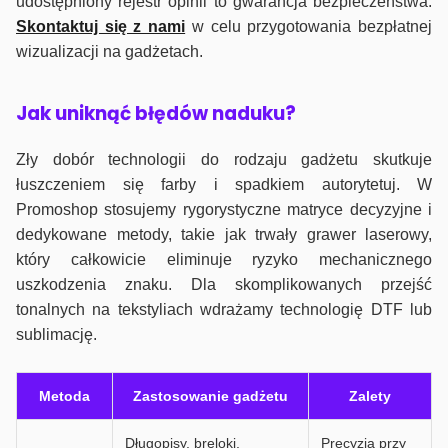
udostępniony rejestr opinii to gwarancja bezpieczeństwa.
Skontaktuj się z nami
w celu przygotowania bezpłatnej
wizualizacji na gadżetach.
J
ak uniknąć błędów naduku?
Zły dobór technologii do rodzaju gadżetu skutkuje
łuszczeniem się farby i spadkiem autorytetuj. W
Promoshop stosujemy rygorystyczne matryce decyzyjne i
dedykowane metody, takie jak trwały grawer laserowy,
który całkowicie eliminuje ryzyko mechanicznego
uszkodzenia znaku. Dla skomplikowanych przejść
tonalnych na tekstyliach wdrażamy technologię DTF lub
sublimację.
Metoda
Zastosowanie gadżetu
Zalety
Długopisy, breloki,
Precyzja przy