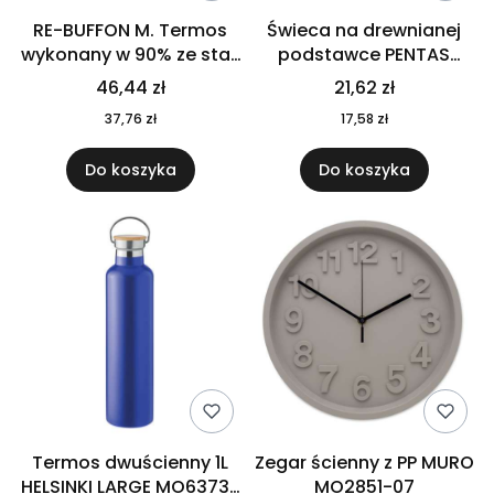
RE-BUFFON M. Termos
Świeca na drewnianej
wykonany w 90% ze stali
podstawce PENTAS
nierdzewnej
MO6282-40
46,44 zł
21,62 zł
pochodzącej z
37,76 zł
17,58 zł
recyklingu 520 ml 94294
Do koszyka
Do koszyka
Termos dwuścienny 1L
Zegar ścienny z PP MURO
HELSINKI LARGE MO6373-
MO2851-07