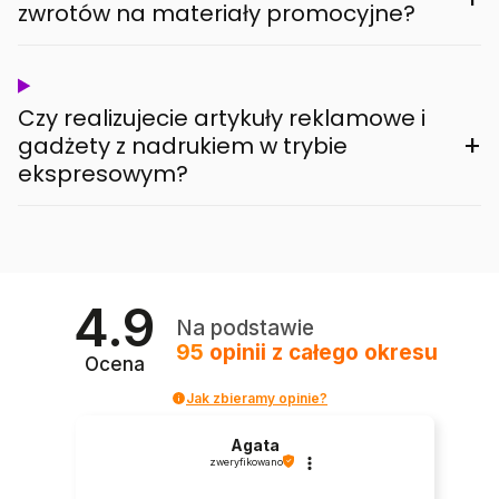
zwrotów na materiały promocyjne?
Czy realizujecie artykuły reklamowe i
+
gadżety z nadrukiem w trybie
ekspresowym?
4.9
Na podstawie
95
opinii
z całego okresu
Ocena
Jak zbieramy opinie?
Agata
zweryfikowano