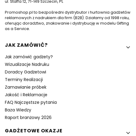
ul. Staffa 12, 71-149 Szczecin, PL
Promoshop.pl to bezpośredni dystrybutor i hurtownia gadżetów
reklamowych z nadrukiem dla firm (B2B). Działamy od 1998 roku,
oferując doradztwo, znakowanie i dystrybucję w modelu Gifting
as a Service.
Linki w stopce
JAK ZAMÓWIĆ?
Jak zamówić gadżety?
Wizualizacje Nadruku
Doradcy Gadżetowi
Terminy Realizacji
Zamawianie próbek
Jakość i Reklamacje
FAQ Najczęstsze pytania
Baza Wiedzy
Raport branżowy 2026
GADŻETOWE OKAZJE