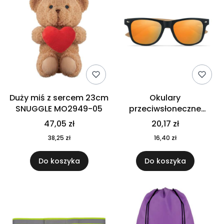
Duży miś z sercem 23cm
Okulary
SNUGGLE MO2949-05
przeciwsłoneczne
CALIFORNIA TOUCH
47,05 zł
20,17 zł
MO9617-10
38,25 zł
16,40 zł
Do koszyka
Do koszyka