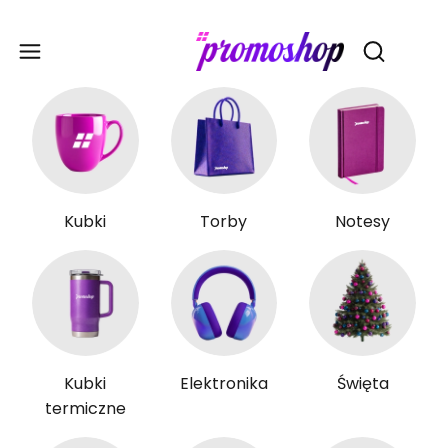
Gadże
Otwórz wy
Kubki
Torby
Notesy
Kubki
Elektronika
Święta
termiczne