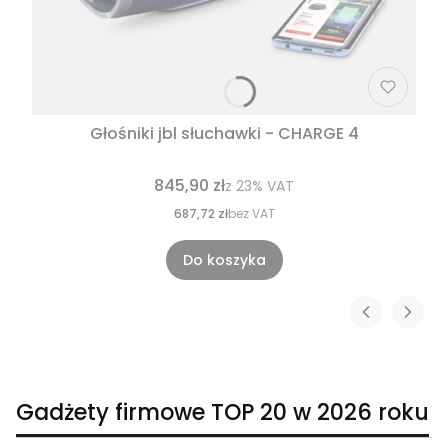
Głośniki jbl słuchawki - CHARGE 4
845,90 zł
z
23%
VAT
687,72 zł
bez VAT
Do koszyka
Gadżety firmowe TOP 20 w 2026 roku