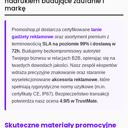
nadrukiem budujące zaufanie i
markę
Promoshop.pl dostarcza certyfikowane
tanie
gadżety reklamowe
oraz asortyment premium z
terminowością
SLA na poziomie 99% i dostawą w
72h.
Budujemy bezkompromisowy autorytet
Twojego biznesu w relacjach B2B, opierając się na
twardych dowodach jakości. Nasz zespół ekspertów
wdraża precyzyjne znakowanie oraz starannie
wyselekcjonowane
akcesoria reklamowe
, które
spełniają rygorystyczne normy użytkowe (m.in.
certyfikaty CE, IP67). Bezpieczeństwo transakcji
potwierdza nasz ocena
4.9/5 w TrustMate.
Skuteczne materiały promocyjne