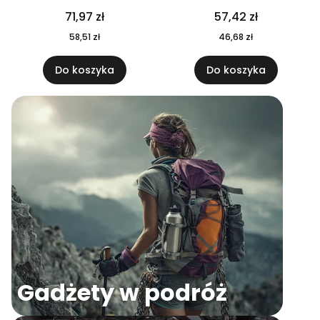
04
71,97 zł
57,42 zł
58,51 zł
46,68 zł
Do koszyka
Do koszyka
Gadżety w podróż