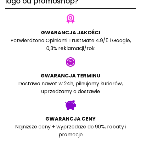
logo od promoshop?
GWARANCJA JAKOŚCI
Potwierdzona
Opiniami TrustMate
4.9/5 i
Google
,
0,3% reklamacji/rok
GWARANCJA TERMINU
Dostawa nawet w 24h, pilnujemy kurierów,
uprzedzamy o dostawie
GWARANCJA CENY
Najniższe ceny + wyprzedaże do 90%, rabaty i
promocje