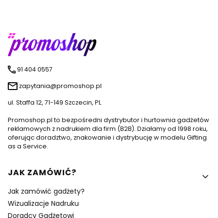
91 404 0557
zapytania@promoshop.pl
ul. Staffa 12, 71-149 Szczecin, PL
Promoshop.pl to bezpośredni dystrybutor i hurtownia gadżetów
reklamowych z nadrukiem dla firm (B2B). Działamy od 1998 roku,
oferując doradztwo, znakowanie i dystrybucję w modelu Gifting
as a Service.
Linki w stopce
JAK ZAMÓWIĆ?
Jak zamówić gadżety?
Wizualizacje Nadruku
Doradcy Gadżetowi