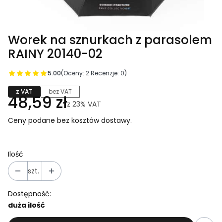
Worek na sznurkach z parasolem
RAINY 20140-02
5.00
(Oceny: 2 Recenzje: 0)
z VAT
bez VAT
48,59 zł
z
23%
VAT
Ceny podane bez kosztów dostawy.
Ilość
szt.
Dostępność:
duża ilość