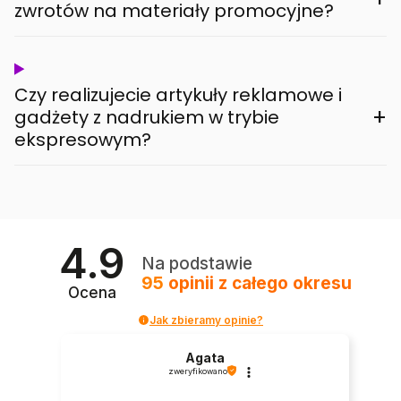
zwrotów na materiały promocyjne?
Czy realizujecie artykuły reklamowe i
+
gadżety z nadrukiem w trybie
ekspresowym?
4.9
Na podstawie
95
opinii
z całego okresu
Ocena
Jak zbieramy opinie?
Agata
zweryfikowano