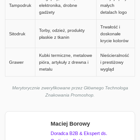
Tampodruk
elektronika, drobne
małych
gadżety
detalach logo
Trwałość i
Torby, odzież, produkty
Sitodruk
doskonałe
płaskie z tkanin
krycie kolorów
Kubki termiczne, metalowe
Nieścieralność
Grawer
pióra, artykuły z drewna i
i prestiżowy
metalu
wygląd
Merytorycznie zweryfikowane przez Głównego Technologa
Znakowania Promoshop.
Maciej Borowy
Doradca B2B & Ekspert ds.