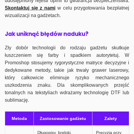
udostępniony rejestr opinii to gwarancja bezpieczeństwa.
Skontaktuj się z nami
w celu przygotowania bezpłatnej
wizualizacji na gadżetach.
J
ak uniknąć błędów naduku?
Zły dobór technologii do rodzaju gadżetu skutkuje
łuszczeniem się farby i spadkiem autorytetuj. W
Promoshop stosujemy rygorystyczne matryce decyzyjne i
dedykowane metody, takie jak trwały grawer laserowy,
który całkowicie eliminuje ryzyko mechanicznego
uszkodzenia znaku. Dla skomplikowanych przejść
tonalnych na tekstyliach wdrażamy technologię DTF lub
sublimację.
Metoda
Zastosowanie gadżetu
Zalety
Długopisy, breloki,
Precyzja przy