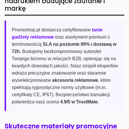
nadrukiem budujące zaufanie i
markę
Promoshop.pl dostarcza certyfikowane
tanie
gadżety reklamowe
oraz asortyment premium z
terminowością
SLA na poziomie 99% i dostawą w
72h.
Budujemy bezkompromisowy autorytet
Twojego biznesu w relacjach B2B, opierając się na
twardych dowodach jakości. Nasz zespół ekspertów
wdraża precyzyjne znakowanie oraz starannie
wyselekcjonowane
akcesoria reklamowe
, które
spełniają rygorystyczne normy użytkowe (m.in.
certyfikaty CE, IP67). Bezpieczeństwo transakcji
potwierdza nasz ocena
4.9/5 w TrustMate.
Skuteczne materiały promocyjne