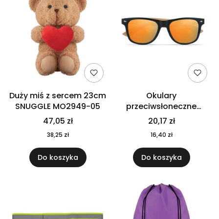
Duży miś z sercem 23cm
Okulary
SNUGGLE MO2949-05
przeciwsłoneczne
CALIFORNIA TOUCH
47,05 zł
20,17 zł
MO9617-10
38,25 zł
16,40 zł
Do koszyka
Do koszyka