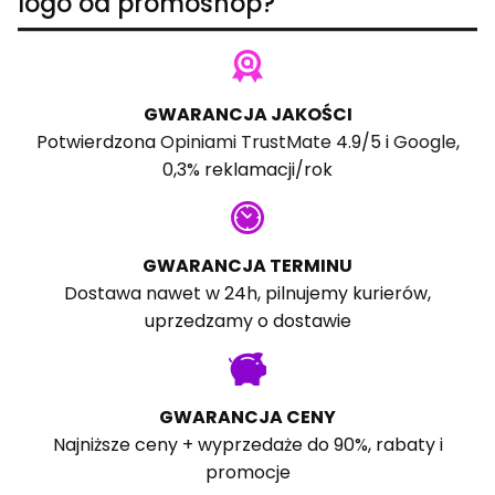
logo od promoshop?
GWARANCJA JAKOŚCI
Potwierdzona
Opiniami TrustMate
4.9/5 i
Google
,
0,3% reklamacji/rok
GWARANCJA TERMINU
Dostawa nawet w 24h, pilnujemy kurierów,
uprzedzamy o dostawie
GWARANCJA CENY
Najniższe ceny + wyprzedaże do 90%, rabaty i
promocje