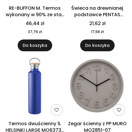
RE-BUFFON M. Termos
Świeca na drewnianej
wykonany w 90% ze stali
podstawce PENTAS
nierdzewnej
MO6282-40
46,44 zł
21,62 zł
pochodzącej z
37,76 zł
17,58 zł
recyklingu 520 ml 94294
Do koszyka
Do koszyka
Termos dwuścienny 1L
Zegar ścienny z PP MURO
HELSINKI LARGE MO6373-
MO2851-07