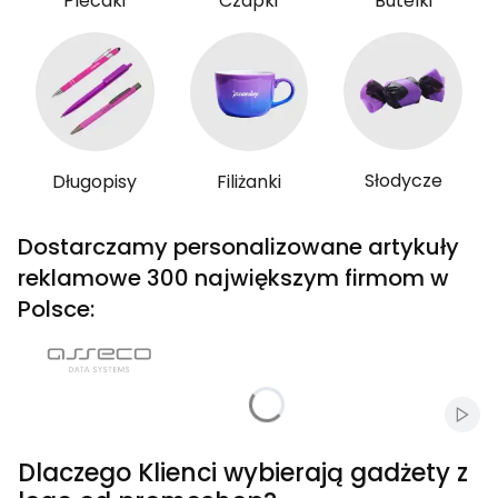
Plecaki
Czapki
Butelki
Słodycze
Długopisy
Filiżanki
Dostarczamy personalizowane artykuły
reklamowe 300 największym firmom w
Polsce:
Włąc
Dlaczego Klienci wybierają gadżety z