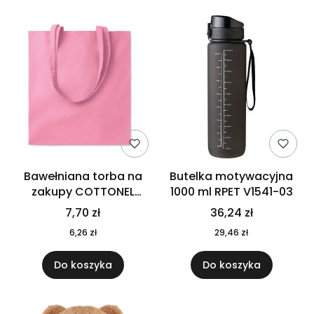
Bawełniana torba na
Butelka motywacyjna
zakupy COTTONEL
1000 ml RPET V1541-03
COLOUR++ MO9846-11
7,70 zł
36,24 zł
6,26 zł
29,46 zł
Do koszyka
Do koszyka