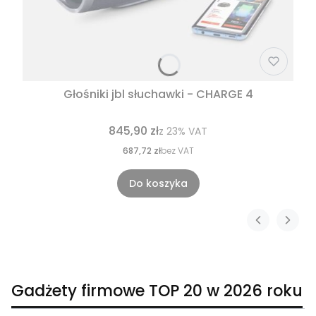
Głośniki jbl słuchawki - CHARGE 4
845,90 zł
z
23%
VAT
687,72 zł
bez VAT
Do koszyka
Gadżety firmowe TOP 20 w 2026 roku