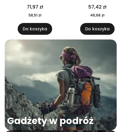
04
71,97 zł
57,42 zł
58,51 zł
46,68 zł
Do koszyka
Do koszyka
Gadżety w podróż