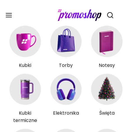
Gadże
Otwórz wy
Kubki
Torby
Notesy
Kubki
Elektronika
Święta
termiczne