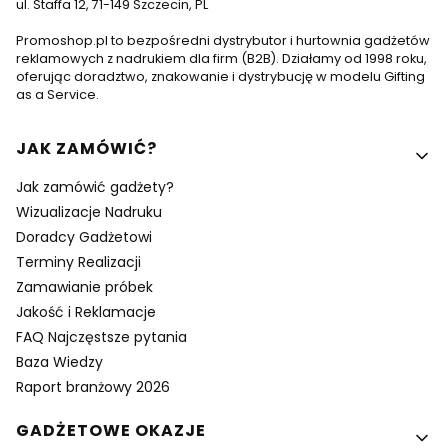
ul. Staffa 12, 71-149 Szczecin, PL
Promoshop.pl to bezpośredni dystrybutor i hurtownia gadżetów
reklamowych z nadrukiem dla firm (B2B). Działamy od 1998 roku,
oferując doradztwo, znakowanie i dystrybucję w modelu Gifting
as a Service.
Linki w stopce
JAK ZAMÓWIĆ?
Jak zamówić gadżety?
Wizualizacje Nadruku
Doradcy Gadżetowi
Terminy Realizacji
Zamawianie próbek
Jakość i Reklamacje
FAQ Najczęstsze pytania
Baza Wiedzy
Raport branżowy 2026
GADŻETOWE OKAZJE