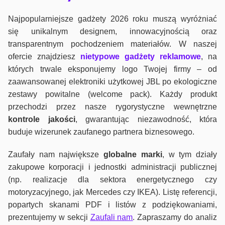
Najpopularniejsze gadżety 2026 roku muszą wyróżniać
się unikalnym designem, innowacyjnością oraz
transparentnym pochodzeniem materiałów. W naszej
ofercie znajdziesz
nietypowe gadżety reklamowe
, na
których trwale eksponujemy logo Twojej firmy – od
zaawansowanej elektroniki użytkowej JBL po ekologiczne
zestawy powitalne (welcome pack). Każdy produkt
przechodzi przez nasze rygorystyczne wewnętrzne
kontrole jako
ści
, gwarantując niezawodność, która
buduje wizerunek zaufanego partnera biznesowego.
Zaufały nam największe
globalne marki
, w tym działy
zakupowe korporacji i jednostki administracji publicznej
(np. realizacje dla sektora energetycznego czy
motoryzacyjnego, jak Mercedes czy IKEA). Listę referencji,
popartych skanami PDF i listów z podziękowaniami,
prezentujemy w sekcji
Zaufali nam
. Zapraszamy do analiz