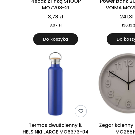
Plecak z linką SHOOP
Power bank 2
MO7208-21
VOIMA MO2
3,78 zł
241,31 
3,07 zł
196,19 z
Do koszyka
Do kosz
Termos dwuścienny 1L
Zegar ścienny
HELSINKI LARGE MO6373-04
MO2851