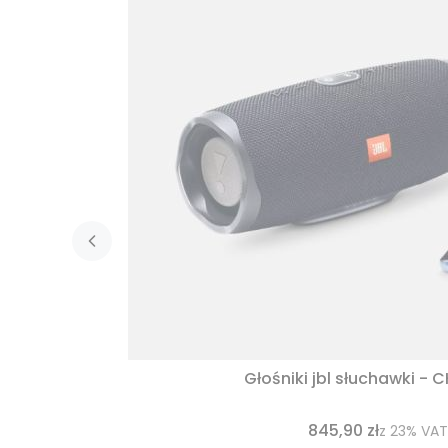
Głośniki jbl słuchawki - 
845,90 zł
z
23%
VAT