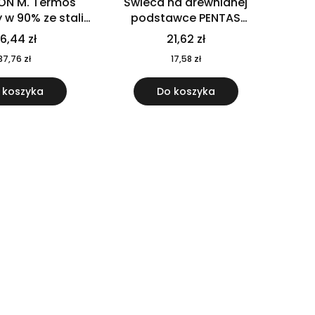
ON M. Termos
Świeca na drewnianej
w 90% ze stali
podstawce PENTAS
j pochodzącej z
MO6282-40
6,44 zł
21,62 zł
u 520 ml 94294
37,76 zł
17,58 zł
 koszyka
Do koszyka