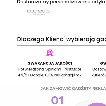
Dostarczamy personalizowane artyku
Dlaczego Klienci wybierają g
GWARANCJA JAKOŚCI
GW
Potwierdzona
Opiniami TrustMate
Dostaw
4.9/5 i
Google
, 0,3% reklamacji/rok
kurieró