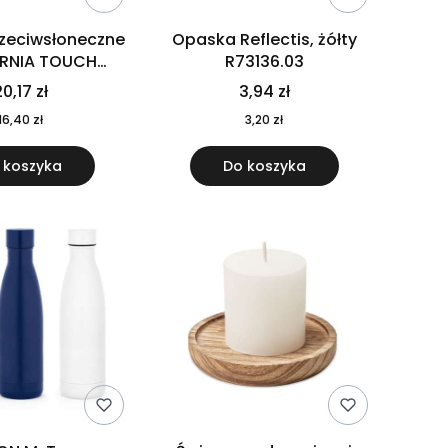
rzeciwsłoneczne
Opaska Reflectis, żółty
ORNIA TOUCH
R73136.03
9617-10
0,17 zł
3,94 zł
16,40 zł
3,20 zł
 koszyka
Do koszyka