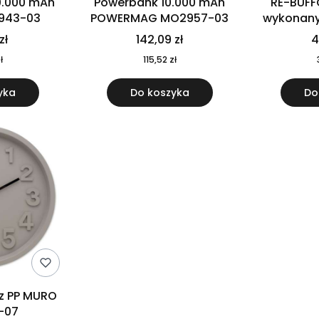
0.000 mAh
Powerbank 10.000 mAh
RE-BUFF
943-03
POWERMAG MO2957-03
wykonany 
nierdzewne
zł
142,09 zł
4
recykling
ł
115,52 zł
yka
Do koszyka
Do
 z PP MURO
-07