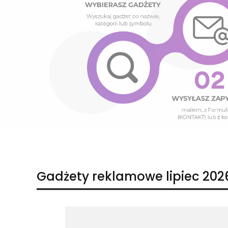
Naciśnij Enter lub spację, aby otworzyć stronę.
Naciśnij Enter lub spację, aby otworzyć stronę.
Gadżety reklamowe lipiec 202