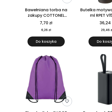
Bawełniana torba na
Butelka motywa
zakupy COTTONEL
ml RPET V1
COLOUR++ MO9846-11
7,70 zł
36,24 
6,26 zł
29,46 z
Do koszyka
Do kosz