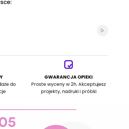
sce:
Włącz autom
Y
GWARANCJA OPIEKI
daże do
Proste wyceny w 2h. Akceptujesz
cje
projekty, nadruki i próbki