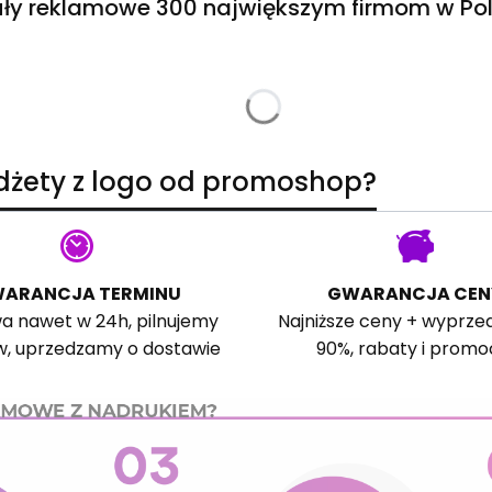
ły reklamowe 300 największym firmom w Pol
adżety z logo od promoshop?
ARANCJA TERMINU
GWARANCJA CEN
a nawet w 24h, pilnujemy
Najniższe ceny + wyprze
w, uprzedzamy o dostawie
90%, rabaty i promo