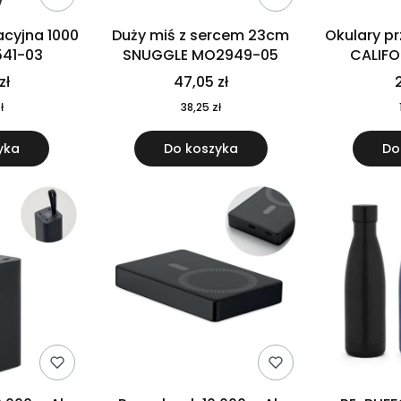
cyjna 1000
Duży miś z sercem 23cm
Okulary p
541-03
SNUGGLE MO2949-05
CALIF
MO
zł
47,05 zł
2
ł
38,25 zł
yka
Do koszyka
Do