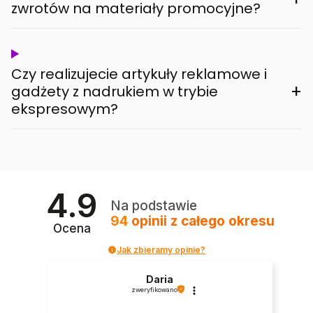
zwrotów na materiały promocyjne?
Czy realizujecie artykuły reklamowe i
+
gadżety z nadrukiem w trybie
ekspresowym?
4.9
Na podstawie
94
opinii
z całego okresu
Ocena
Jak zbieramy opinie?
Daria
zweryfikowano