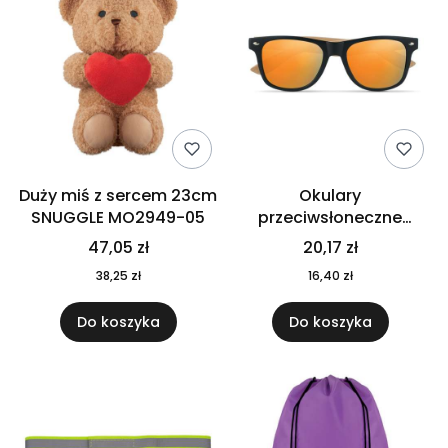
Duży miś z sercem 23cm
Okulary
SNUGGLE MO2949-05
przeciwsłoneczne
CALIFORNIA TOUCH
47,05 zł
20,17 zł
MO9617-10
38,25 zł
16,40 zł
Do koszyka
Do koszyka