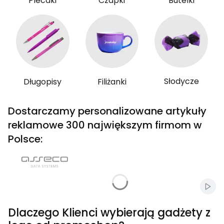
Plecaki
Czapki
Butelki
Słodycze
Długopisy
Filiżanki
Dostarczamy personalizowane artykuły
reklamowe 300 największym firmom w
Polsce:
Włąc
Dlaczego Klienci wybierają gadżety z