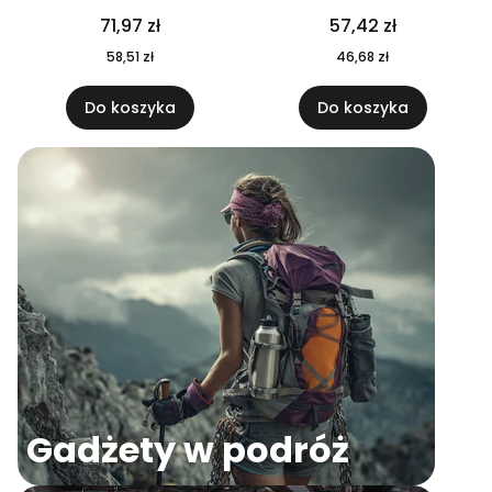
04
71,97 zł
57,42 zł
58,51 zł
46,68 zł
Do koszyka
Do koszyka
Gadżety w podróż