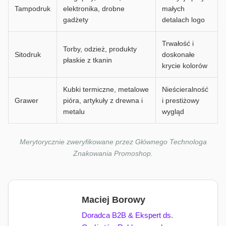
Tampodruk
elektronika, drobne
małych
gadżety
detalach logo
Trwałość i
Torby, odzież, produkty
Sitodruk
doskonałe
płaskie z tkanin
krycie kolorów
Kubki termiczne, metalowe
Nieścieralność
Grawer
pióra, artykuły z drewna i
i prestiżowy
metalu
wygląd
Merytorycznie zweryfikowane przez Głównego Technologa
Znakowania Promoshop.
Maciej Borowy
Doradca B2B & Ekspert ds.