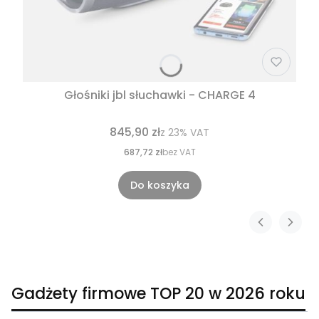
Głośniki jbl słuchawki - CHARGE 4
845,90 zł
z
23%
VAT
687,72 zł
bez VAT
Do koszyka
Gadżety firmowe TOP 20 w 2026 roku