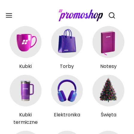
Gadże
Otwórz wy
Kubki
Torby
Notesy
Kubki
Elektronika
Święta
termiczne