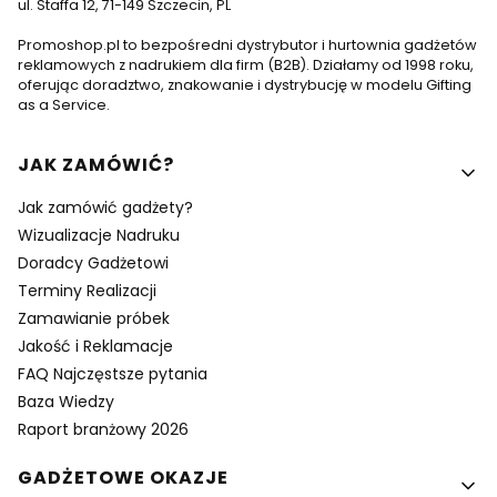
ul. Staffa 12, 71-149 Szczecin, PL
Promoshop.pl to bezpośredni dystrybutor i hurtownia gadżetów
reklamowych z nadrukiem dla firm (B2B). Działamy od 1998 roku,
oferując doradztwo, znakowanie i dystrybucję w modelu Gifting
as a Service.
Linki w stopce
JAK ZAMÓWIĆ?
Jak zamówić gadżety?
Wizualizacje Nadruku
Doradcy Gadżetowi
Terminy Realizacji
Zamawianie próbek
Jakość i Reklamacje
FAQ Najczęstsze pytania
Baza Wiedzy
Raport branżowy 2026
GADŻETOWE OKAZJE