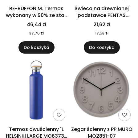
RE-BUFFON M. Termos
Świeca na drewnianej
wykonany w 90% ze stali
podstawce PENTAS
nierdzewnej
MO6282-40
46,44 zł
21,62 zł
pochodzącej z
37,76 zł
17,58 zł
recyklingu 520 ml 94294
Do koszyka
Do koszyka
Termos dwuścienny 1L
Zegar ścienny z PP MURO
HELSINKI LARGE MO6373-
MO2851-07