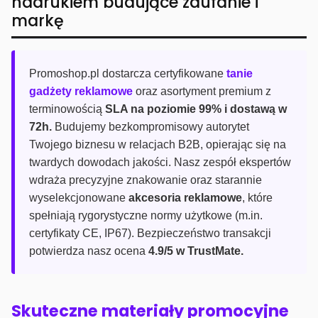
nadrukiem budujące zaufanie i
markę
Promoshop.pl dostarcza certyfikowane
tanie
gadżety reklamowe
oraz asortyment premium z
terminowością
SLA na poziomie 99% i dostawą w
72h.
Budujemy bezkompromisowy autorytet
Twojego biznesu w relacjach B2B, opierając się na
twardych dowodach jakości. Nasz zespół ekspertów
wdraża precyzyjne znakowanie oraz starannie
wyselekcjonowane
akcesoria reklamowe
, które
spełniają rygorystyczne normy użytkowe (m.in.
certyfikaty CE, IP67). Bezpieczeństwo transakcji
potwierdza nasz ocena
4.9/5 w TrustMate.
Skuteczne materiały promocyjne