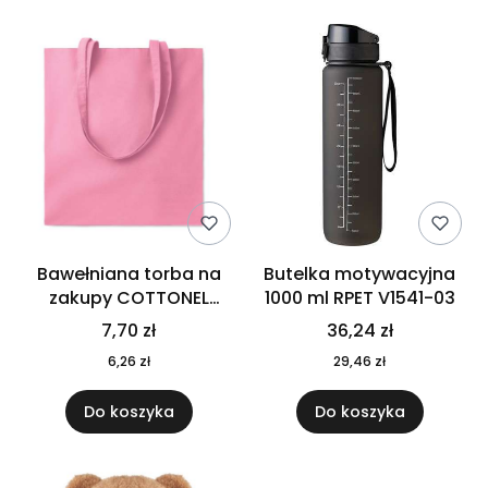
Bawełniana torba na
Butelka motywacyjna
zakupy COTTONEL
1000 ml RPET V1541-03
COLOUR++ MO9846-11
7,70 zł
36,24 zł
6,26 zł
29,46 zł
Do koszyka
Do koszyka