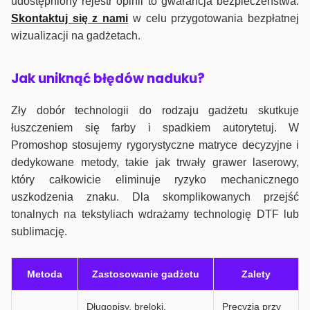
udostępniony rejestr opinii to gwarancja bezpieczeństwa.
Skontaktuj się z nami
w celu przygotowania bezpłatnej
wizualizacji na gadżetach.
J
ak uniknąć błędów naduku?
Zły dobór technologii do rodzaju gadżetu skutkuje
łuszczeniem się farby i spadkiem autorytetuj. W
Promoshop stosujemy rygorystyczne matryce decyzyjne i
dedykowane metody, takie jak trwały grawer laserowy,
który całkowicie eliminuje ryzyko mechanicznego
uszkodzenia znaku. Dla skomplikowanych przejść
tonalnych na tekstyliach wdrażamy technologię DTF lub
sublimację.
Metoda
Zastosowanie gadżetu
Zalety
Długopisy, breloki,
Precyzja przy