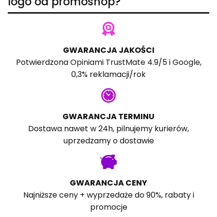
logo od promoshop?
GWARANCJA JAKOŚCI
Potwierdzona
Opiniami TrustMate
4.9/5 i
Google
,
0,3% reklamacji/rok
GWARANCJA TERMINU
Dostawa nawet w 24h, pilnujemy kurierów,
uprzedzamy o dostawie
GWARANCJA CENY
Najniższe ceny + wyprzedaże do 90%, rabaty i
promocje