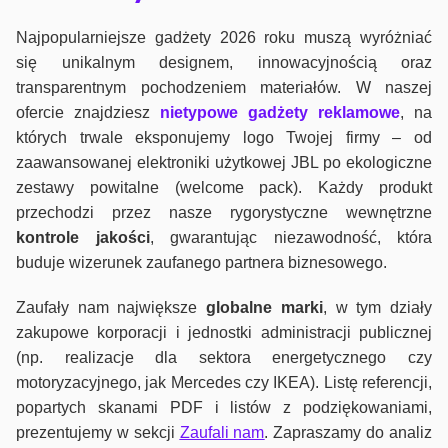
Najpopularniejsze gadżety 2026 roku muszą wyróżniać
się unikalnym designem, innowacyjnością oraz
transparentnym pochodzeniem materiałów. W naszej
ofercie znajdziesz
nietypowe gadżety reklamowe
, na
których trwale eksponujemy logo Twojej firmy – od
zaawansowanej elektroniki użytkowej JBL po ekologiczne
zestawy powitalne (welcome pack). Każdy produkt
przechodzi przez nasze rygorystyczne wewnętrzne
kontrole jako
ści
, gwarantując niezawodność, która
buduje wizerunek zaufanego partnera biznesowego.
Zaufały nam największe
globalne marki
, w tym działy
zakupowe korporacji i jednostki administracji publicznej
(np. realizacje dla sektora energetycznego czy
motoryzacyjnego, jak Mercedes czy IKEA). Listę referencji,
popartych skanami PDF i listów z podziękowaniami,
prezentujemy w sekcji
Zaufali nam
. Zapraszamy do analiz