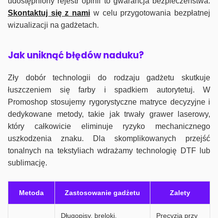
udostępniony rejestr opinii to gwarancja bezpieczeństwa.
Skontaktuj się z nami
w celu przygotowania bezpłatnej
wizualizacji na gadżetach.
J
ak uniknąć błędów naduku?
Zły dobór technologii do rodzaju gadżetu skutkuje
łuszczeniem się farby i spadkiem autorytetuj. W
Promoshop stosujemy rygorystyczne matryce decyzyjne i
dedykowane metody, takie jak trwały grawer laserowy,
który całkowicie eliminuje ryzyko mechanicznego
uszkodzenia znaku. Dla skomplikowanych przejść
tonalnych na tekstyliach wdrażamy technologię DTF lub
sublimację.
Metoda
Zastosowanie gadżetu
Zalety
Długopisy, breloki,
Precyzja przy