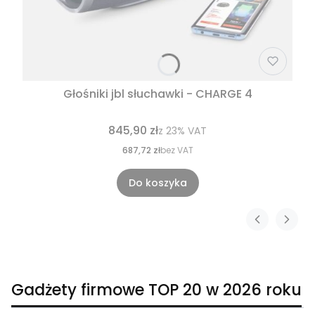
Głośniki jbl słuchawki - CHARGE 4
845,90 zł
z
23%
VAT
687,72 zł
bez VAT
Do koszyka
Gadżety firmowe TOP 20 w 2026 roku