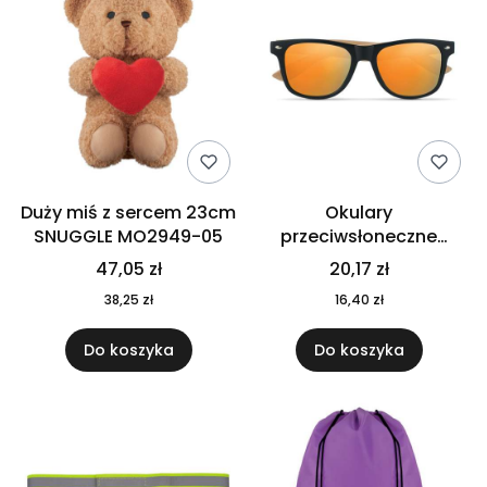
Duży miś z sercem 23cm
Okulary
SNUGGLE MO2949-05
przeciwsłoneczne
CALIFORNIA TOUCH
47,05 zł
20,17 zł
MO9617-10
38,25 zł
16,40 zł
Do koszyka
Do koszyka