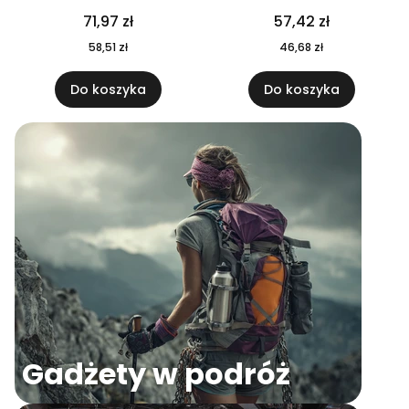
04
71,97 zł
57,42 zł
58,51 zł
46,68 zł
Do koszyka
Do koszyka
Gadżety w podróż