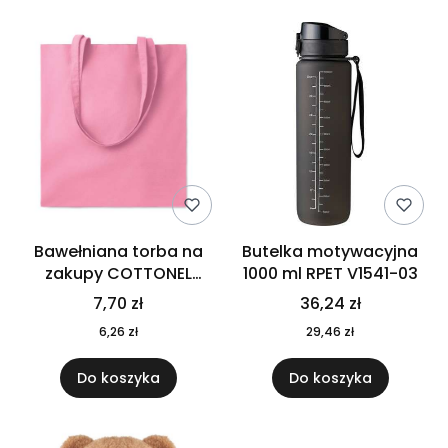
Bawełniana torba na
Butelka motywacyjna
zakupy COTTONEL
1000 ml RPET V1541-03
COLOUR++ MO9846-11
7,70 zł
36,24 zł
6,26 zł
29,46 zł
Do koszyka
Do koszyka