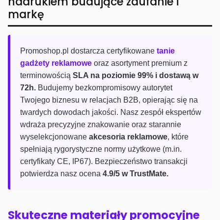
nadrukiem budujące zaufanie i
markę
Promoshop.pl dostarcza certyfikowane
tanie
gadżety reklamowe
oraz asortyment premium z
terminowością
SLA na poziomie 99% i dostawą w
72h.
Budujemy bezkompromisowy autorytet
Twojego biznesu w relacjach B2B, opierając się na
twardych dowodach jakości. Nasz zespół ekspertów
wdraża precyzyjne znakowanie oraz starannie
wyselekcjonowane
akcesoria reklamowe
, które
spełniają rygorystyczne normy użytkowe (m.in.
certyfikaty CE, IP67). Bezpieczeństwo transakcji
potwierdza nasz ocena
4.9/5 w TrustMate.
Skuteczne materiały promocyjne