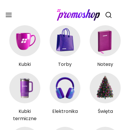
Gadże
Otwórz wy
Kubki
Torby
Notesy
Kubki
Elektronika
Święta
termiczne