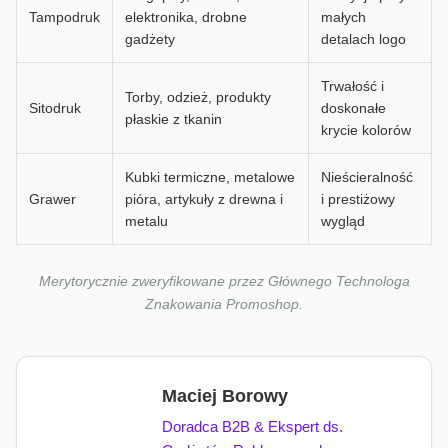
Tampodruk
elektronika, drobne
małych
gadżety
detalach logo
Trwałość i
Torby, odzież, produkty
Sitodruk
doskonałe
płaskie z tkanin
krycie kolorów
Kubki termiczne, metalowe
Nieścieralność
Grawer
pióra, artykuły z drewna i
i prestiżowy
metalu
wygląd
Merytorycznie zweryfikowane przez Głównego Technologa
Znakowania Promoshop.
Maciej Borowy
Doradca B2B & Ekspert ds.