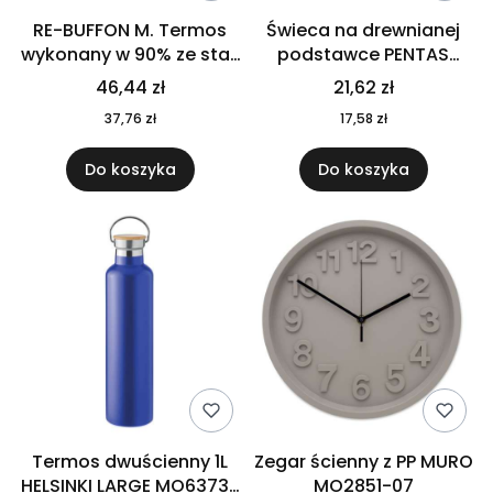
RE-BUFFON M. Termos
Świeca na drewnianej
wykonany w 90% ze stali
podstawce PENTAS
nierdzewnej
MO6282-40
46,44 zł
21,62 zł
pochodzącej z
37,76 zł
17,58 zł
recyklingu 520 ml 94294
Do koszyka
Do koszyka
Termos dwuścienny 1L
Zegar ścienny z PP MURO
HELSINKI LARGE MO6373-
MO2851-07