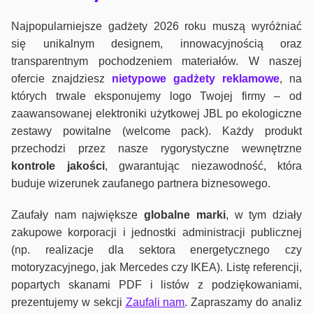
Najpopularniejsze gadżety 2026 roku muszą wyróżniać
się unikalnym designem, innowacyjnością oraz
transparentnym pochodzeniem materiałów. W naszej
ofercie znajdziesz
nietypowe gadżety reklamowe
, na
których trwale eksponujemy logo Twojej firmy – od
zaawansowanej elektroniki użytkowej JBL po ekologiczne
zestawy powitalne (welcome pack). Każdy produkt
przechodzi przez nasze rygorystyczne wewnętrzne
kontrole jako
ści
, gwarantując niezawodność, która
buduje wizerunek zaufanego partnera biznesowego.
Zaufały nam największe
globalne marki
, w tym działy
zakupowe korporacji i jednostki administracji publicznej
(np. realizacje dla sektora energetycznego czy
motoryzacyjnego, jak Mercedes czy IKEA). Listę referencji,
popartych skanami PDF i listów z podziękowaniami,
prezentujemy w sekcji
Zaufali nam
. Zapraszamy do analiz