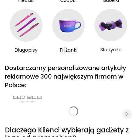
Plecaki
Czapki
Butelki
Słodycze
Długopisy
Filiżanki
Dostarczamy personalizowane artykuły
reklamowe 300 największym firmom w
Polsce:
Włąc
Dlaczego Klienci wybierają gadżety z