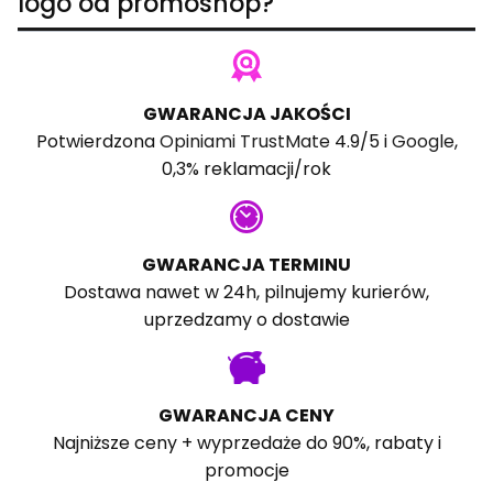
logo od promoshop?
GWARANCJA JAKOŚCI
Potwierdzona
Opiniami TrustMate
4.9/5 i
Google
,
0,3% reklamacji/rok
GWARANCJA TERMINU
Dostawa nawet w 24h, pilnujemy kurierów,
uprzedzamy o dostawie
GWARANCJA CENY
Najniższe ceny + wyprzedaże do 90%, rabaty i
promocje