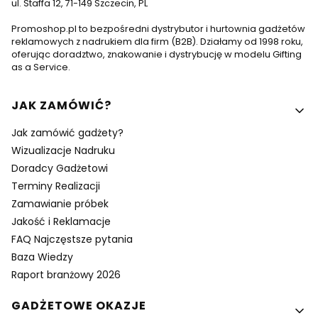
ul. Staffa 12, 71-149 Szczecin, PL
Promoshop.pl to bezpośredni dystrybutor i hurtownia gadżetów
reklamowych z nadrukiem dla firm (B2B). Działamy od 1998 roku,
oferując doradztwo, znakowanie i dystrybucję w modelu Gifting
as a Service.
Linki w stopce
JAK ZAMÓWIĆ?
Jak zamówić gadżety?
Wizualizacje Nadruku
Doradcy Gadżetowi
Terminy Realizacji
Zamawianie próbek
Jakość i Reklamacje
FAQ Najczęstsze pytania
Baza Wiedzy
Raport branżowy 2026
GADŻETOWE OKAZJE