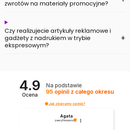
zwrotów na materiały promocyjne?
Czy realizujecie artykuły reklamowe i
+
gadżety z nadrukiem w trybie
ekspresowym?
4.9
Na podstawie
95
opinii
z całego okresu
Ocena
Jak zbieramy opinie?
Agata
zweryfikowano