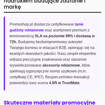
nadrukiem budujące zaufanie i
markę
Promoshop.pl dostarcza certyfikowane
tanie
gadżety reklamowe
oraz asortyment premium z
terminowością
SLA na poziomie 99% i dostawą w
72h.
Budujemy bezkompromisowy autorytet
Twojego biznesu w relacjach B2B, opierając się na
twardych dowodach jakości. Nasz zespół ekspertów
wdraża precyzyjne znakowanie oraz starannie
wyselekcjonowane
akcesoria reklamowe
, które
spełniają rygorystyczne normy użytkowe (m.in.
certyfikaty CE, IP67). Bezpieczeństwo transakcji
potwierdza nasz ocena
4.9/5 w TrustMate.
Skuteczne materiały promocyjne