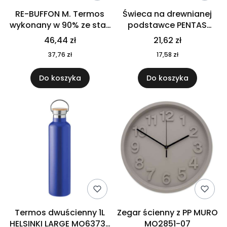
RE-BUFFON M. Termos
Świeca na drewnianej
wykonany w 90% ze stali
podstawce PENTAS
nierdzewnej
MO6282-40
46,44 zł
21,62 zł
pochodzącej z
37,76 zł
17,58 zł
recyklingu 520 ml 94294
Do koszyka
Do koszyka
Termos dwuścienny 1L
Zegar ścienny z PP MURO
HELSINKI LARGE MO6373-
MO2851-07