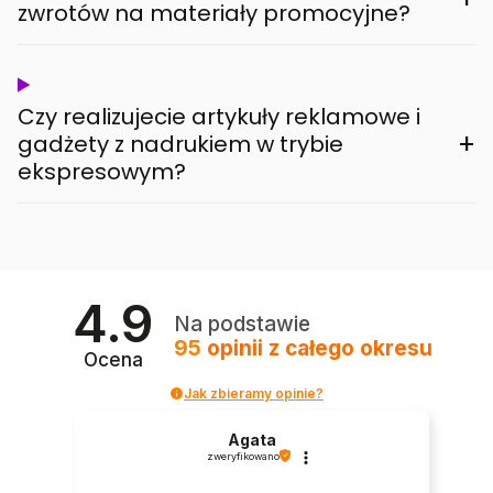
zwrotów na materiały promocyjne?
Czy realizujecie artykuły reklamowe i
+
gadżety z nadrukiem w trybie
ekspresowym?
4.9
Na podstawie
95
opinii
z całego okresu
Ocena
Jak zbieramy opinie?
Agata
zweryfikowano