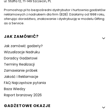
ul. Staffa 12, 71-149 Szczecin, PL
Promoshop.pl to bezpośredni dystrybutor i hurtownia gadżetów
reklamowych z nadrukiem dla firm (B2B). Działamy od 1998 roku,
oferując doradztwo, znakowanie i dystrybucję w modelu Gifting
as a Service.
Linki w stopce
JAK ZAMÓWIĆ?
Jak zamówić gadżety?
Wizualizacje Nadruku
Doradcy Gadżetowi
Terminy Realizacji
Zamawianie próbek
Jakość i Reklamacje
FAQ Najczęstsze pytania
Baza Wiedzy
Raport branżowy 2026
GADŻETOWE OKAZJE