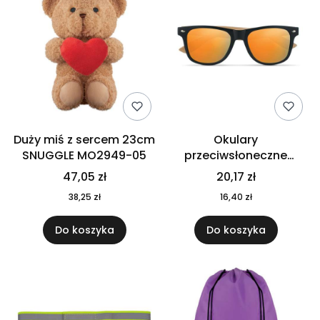
Duży miś z sercem 23cm
Okulary
SNUGGLE MO2949-05
przeciwsłoneczne
CALIFORNIA TOUCH
47,05 zł
20,17 zł
MO9617-10
38,25 zł
16,40 zł
Do koszyka
Do koszyka