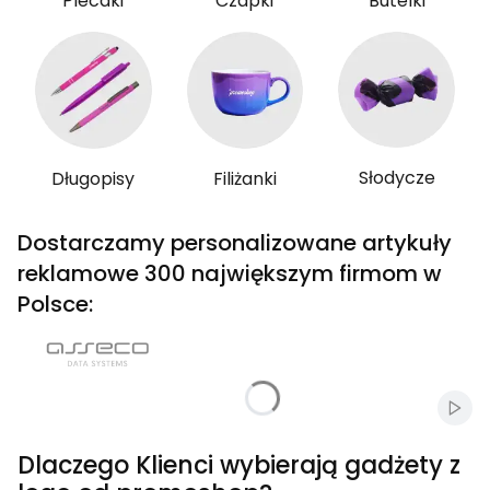
Plecaki
Czapki
Butelki
Słodycze
Długopisy
Filiżanki
Dostarczamy personalizowane artykuły
reklamowe 300 największym firmom w
Polsce:
Włąc
Dlaczego Klienci wybierają gadżety z