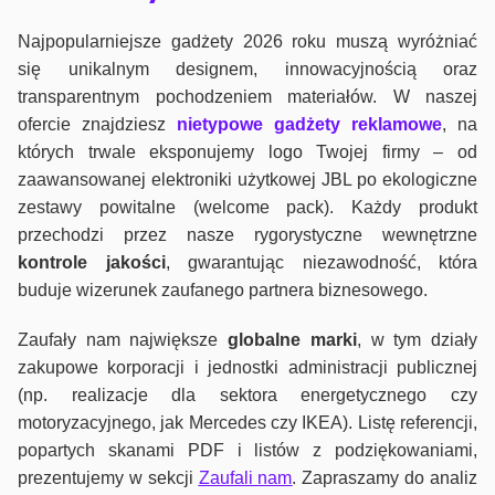
Najpopularniejsze gadżety 2026 roku muszą wyróżniać
się unikalnym designem, innowacyjnością oraz
transparentnym pochodzeniem materiałów. W naszej
ofercie znajdziesz
nietypowe gadżety reklamowe
, na
których trwale eksponujemy logo Twojej firmy – od
zaawansowanej elektroniki użytkowej JBL po ekologiczne
zestawy powitalne (welcome pack). Każdy produkt
przechodzi przez nasze rygorystyczne wewnętrzne
kontrole jako
ści
, gwarantując niezawodność, która
buduje wizerunek zaufanego partnera biznesowego.
Zaufały nam największe
globalne marki
, w tym działy
zakupowe korporacji i jednostki administracji publicznej
(np. realizacje dla sektora energetycznego czy
motoryzacyjnego, jak Mercedes czy IKEA). Listę referencji,
popartych skanami PDF i listów z podziękowaniami,
prezentujemy w sekcji
Zaufali nam
. Zapraszamy do analiz