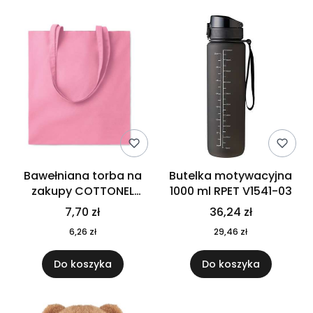
Bawełniana torba na
Butelka motywacyjna
zakupy COTTONEL
1000 ml RPET V1541-03
COLOUR++ MO9846-11
7,70 zł
36,24 zł
6,26 zł
29,46 zł
Do koszyka
Do koszyka