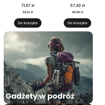
04
71,97 zł
57,42 zł
58,51 zł
46,68 zł
Do koszyka
Do koszyka
Gadżety w podróż