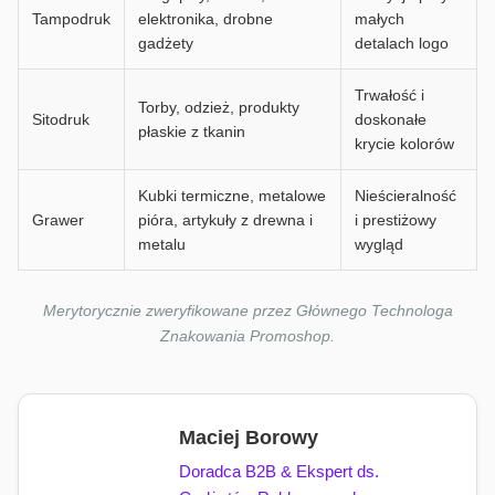
Tampodruk
elektronika, drobne
małych
gadżety
detalach logo
Trwałość i
Torby, odzież, produkty
Sitodruk
doskonałe
płaskie z tkanin
krycie kolorów
Kubki termiczne, metalowe
Nieścieralność
Grawer
pióra, artykuły z drewna i
i prestiżowy
metalu
wygląd
Merytorycznie zweryfikowane przez Głównego Technologa
Znakowania Promoshop.
Maciej Borowy
Doradca B2B & Ekspert ds.