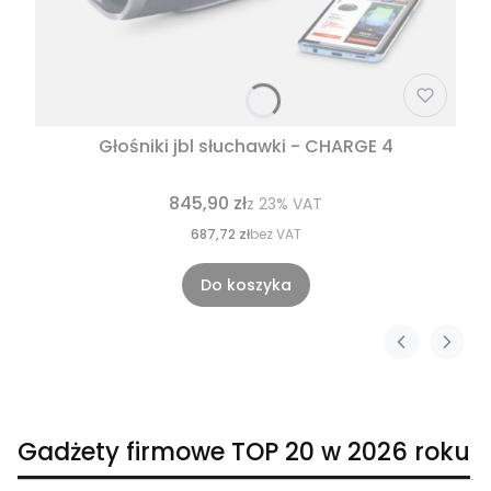
Głośniki jbl słuchawki - CHARGE 4
845,90 zł
z
23%
VAT
687,72 zł
bez VAT
Do koszyka
Gadżety firmowe TOP 20 w 2026 roku