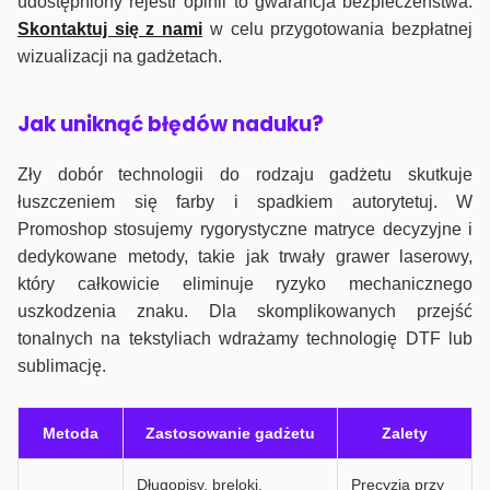
udostępniony rejestr opinii to gwarancja bezpieczeństwa.
Skontaktuj się z nami
w celu przygotowania bezpłatnej
wizualizacji na gadżetach.
J
ak uniknąć błędów naduku?
Zły dobór technologii do rodzaju gadżetu skutkuje
łuszczeniem się farby i spadkiem autorytetuj. W
Promoshop stosujemy rygorystyczne matryce decyzyjne i
dedykowane metody, takie jak trwały grawer laserowy,
który całkowicie eliminuje ryzyko mechanicznego
uszkodzenia znaku. Dla skomplikowanych przejść
tonalnych na tekstyliach wdrażamy technologię DTF lub
sublimację.
Metoda
Zastosowanie gadżetu
Zalety
Długopisy, breloki,
Precyzja przy