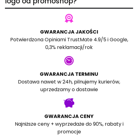
logo od promoshop?
GWARANCJA JAKOŚCI
Potwierdzona
Opiniami TrustMate
4.9/5 i
Google
,
0,3% reklamacji/rok
GWARANCJA TERMINU
Dostawa nawet w 24h, pilnujemy kurierów,
uprzedzamy o dostawie
GWARANCJA CENY
Najniższe ceny + wyprzedaże do 90%, rabaty i
promocje