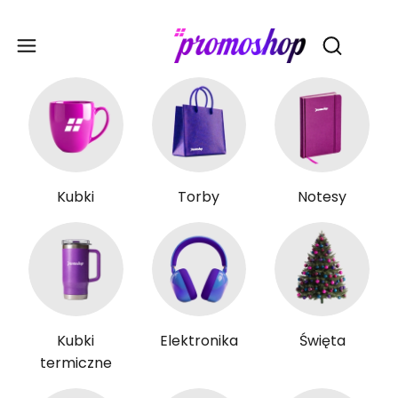
Gadże
Otwórz wy
Kubki
Torby
Notesy
Kubki
Elektronika
Święta
termiczne