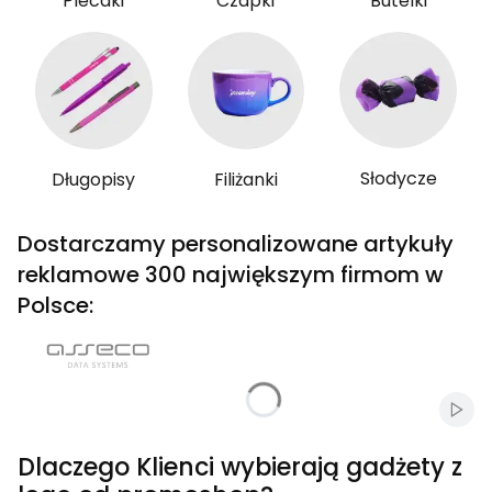
Plecaki
Czapki
Butelki
Słodycze
Długopisy
Filiżanki
Dostarczamy personalizowane artykuły
reklamowe 300 największym firmom w
Polsce:
Włąc
Dlaczego Klienci wybierają gadżety z