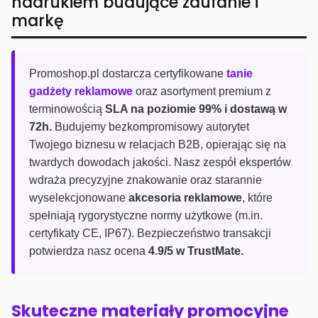
nadrukiem budujące zaufanie i
markę
Promoshop.pl dostarcza certyfikowane
tanie
gadżety reklamowe
oraz asortyment premium z
terminowością
SLA na poziomie 99% i dostawą w
72h.
Budujemy bezkompromisowy autorytet
Twojego biznesu w relacjach B2B, opierając się na
twardych dowodach jakości. Nasz zespół ekspertów
wdraża precyzyjne znakowanie oraz starannie
wyselekcjonowane
akcesoria reklamowe
, które
spełniają rygorystyczne normy użytkowe (m.in.
certyfikaty CE, IP67). Bezpieczeństwo transakcji
potwierdza nasz ocena
4.9/5 w TrustMate.
Skuteczne materiały promocyjne