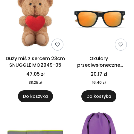
Duży miś z sercem 23cm
Okulary
SNUGGLE MO2949-05
przeciwsłoneczne
CALIFORNIA TOUCH
47,05 zł
20,17 zł
MO9617-10
38,25 zł
16,40 zł
Do koszyka
Do koszyka