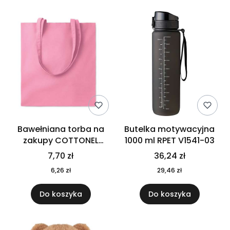
Bawełniana torba na
Butelka motywacyjna
zakupy COTTONEL
1000 ml RPET V1541-03
COLOUR++ MO9846-11
7,70 zł
36,24 zł
6,26 zł
29,46 zł
Do koszyka
Do koszyka