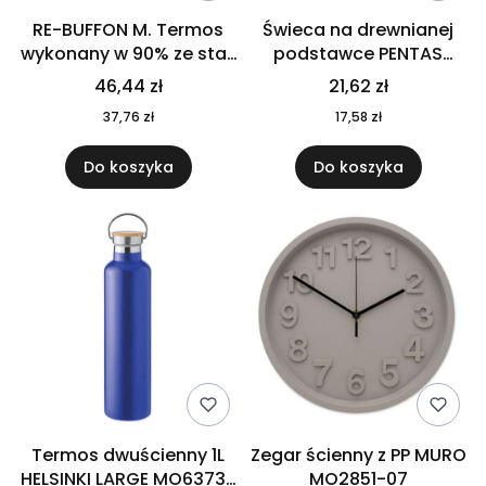
RE-BUFFON M. Termos
Świeca na drewnianej
wykonany w 90% ze stali
podstawce PENTAS
nierdzewnej
MO6282-40
46,44 zł
21,62 zł
pochodzącej z
37,76 zł
17,58 zł
recyklingu 520 ml 94294
Do koszyka
Do koszyka
Termos dwuścienny 1L
Zegar ścienny z PP MURO
HELSINKI LARGE MO6373-
MO2851-07