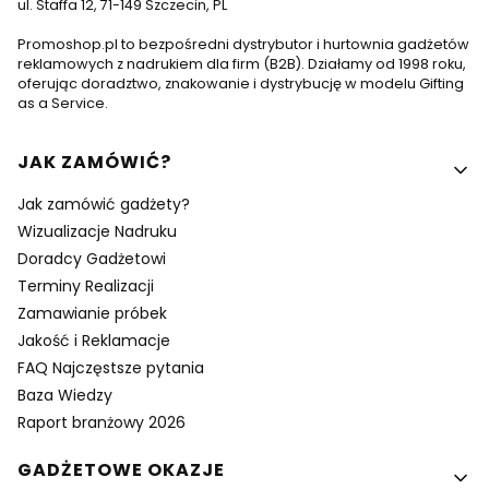
ul. Staffa 12, 71-149 Szczecin, PL
Promoshop.pl to bezpośredni dystrybutor i hurtownia gadżetów
reklamowych z nadrukiem dla firm (B2B). Działamy od 1998 roku,
oferując doradztwo, znakowanie i dystrybucję w modelu Gifting
as a Service.
Linki w stopce
JAK ZAMÓWIĆ?
Jak zamówić gadżety?
Wizualizacje Nadruku
Doradcy Gadżetowi
Terminy Realizacji
Zamawianie próbek
Jakość i Reklamacje
FAQ Najczęstsze pytania
Baza Wiedzy
Raport branżowy 2026
GADŻETOWE OKAZJE