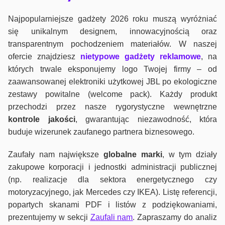
Najpopularniejsze gadżety 2026 roku muszą wyróżniać
się unikalnym designem, innowacyjnością oraz
transparentnym pochodzeniem materiałów. W naszej
ofercie znajdziesz
nietypowe gadżety reklamowe
, na
których trwale eksponujemy logo Twojej firmy – od
zaawansowanej elektroniki użytkowej JBL po ekologiczne
zestawy powitalne (welcome pack). Każdy produkt
przechodzi przez nasze rygorystyczne wewnętrzne
kontrole jako
ści
, gwarantując niezawodność, która
buduje wizerunek zaufanego partnera biznesowego.
Zaufały nam największe
globalne marki
, w tym działy
zakupowe korporacji i jednostki administracji publicznej
(np. realizacje dla sektora energetycznego czy
motoryzacyjnego, jak Mercedes czy IKEA). Listę referencji,
popartych skanami PDF i listów z podziękowaniami,
prezentujemy w sekcji
Zaufali nam
. Zapraszamy do analiz