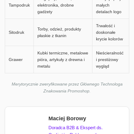
Tampodruk
elektronika, drobne
małych
gadżety
detalach logo
Trwałość i
Torby, odzież, produkty
Sitodruk
doskonałe
płaskie z tkanin
krycie kolorów
Kubki termiczne, metalowe
Nieścieralność
Grawer
pióra, artykuły z drewna i
i prestiżowy
metalu
wygląd
Merytorycznie zweryfikowane przez Głównego Technologa
Znakowania Promoshop.
Maciej Borowy
Doradca B2B & Ekspert ds.