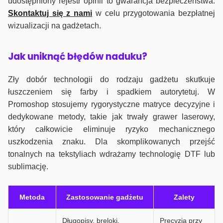
udostępniony rejestr opinii to gwarancja bezpieczeństwa.
Skontaktuj się z nami
w celu przygotowania bezpłatnej
wizualizacji na gadżetach.
J
ak uniknąć błędów naduku?
Zły dobór technologii do rodzaju gadżetu skutkuje
łuszczeniem się farby i spadkiem autorytetuj. W
Promoshop stosujemy rygorystyczne matryce decyzyjne i
dedykowane metody, takie jak trwały grawer laserowy,
który całkowicie eliminuje ryzyko mechanicznego
uszkodzenia znaku. Dla skomplikowanych przejść
tonalnych na tekstyliach wdrażamy technologię DTF lub
sublimację.
Metoda
Zastosowanie gadżetu
Zalety
Długopisy, breloki,
Precyzja przy