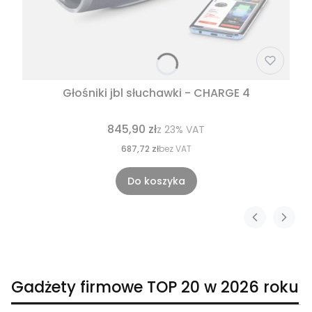
Głośniki jbl słuchawki - CHARGE 4
845,90 zł
z
23%
VAT
687,72 zł
bez VAT
Do koszyka
Gadżety firmowe TOP 20 w 2026 roku