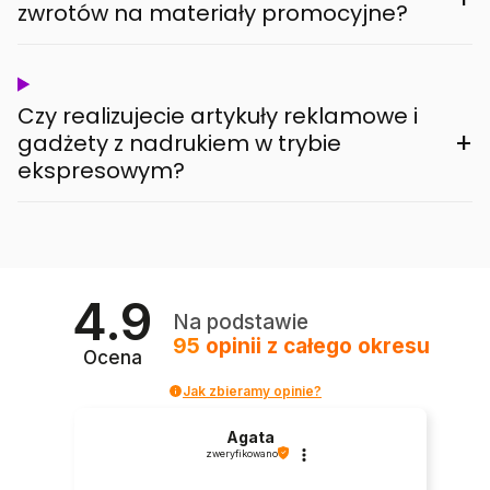
zwrotów na materiały promocyjne?
Czy realizujecie artykuły reklamowe i
+
gadżety z nadrukiem w trybie
ekspresowym?
4.9
Na podstawie
95
opinii
z całego okresu
Ocena
Jak zbieramy opinie?
Agata
zweryfikowano