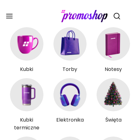
Gadże
Otwórz wy
Kubki
Torby
Notesy
Kubki
Elektronika
Święta
termiczne