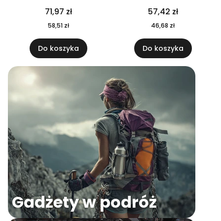
04
71,97 zł
57,42 zł
58,51 zł
46,68 zł
Do koszyka
Do koszyka
Gadżety w podróż