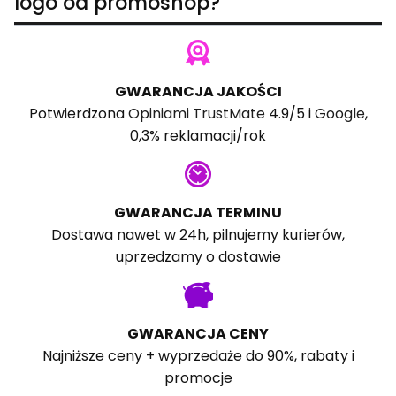
logo od promoshop?
GWARANCJA JAKOŚCI
Potwierdzona
Opiniami TrustMate
4.9/5 i
Google
,
0,3% reklamacji/rok
GWARANCJA TERMINU
Dostawa nawet w 24h, pilnujemy kurierów,
uprzedzamy o dostawie
GWARANCJA CENY
Najniższe ceny + wyprzedaże do 90%, rabaty i
promocje