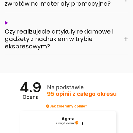
zwrotów na materiały promocyjne?
Czy realizujecie artykuły reklamowe i
+
gadżety z nadrukiem w trybie
ekspresowym?
4.9
Na podstawie
95
opinii
z całego okresu
Ocena
Jak zbieramy opinie?
Agata
zweryfikowano