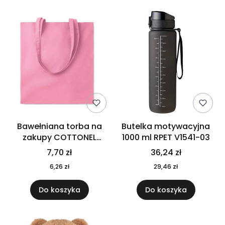
Bawełniana torba na
Butelka motywacyjna
zakupy COTTONEL
1000 ml RPET V1541-03
COLOUR++ MO9846-11
7,70 zł
36,24 zł
6,26 zł
29,46 zł
Do koszyka
Do koszyka