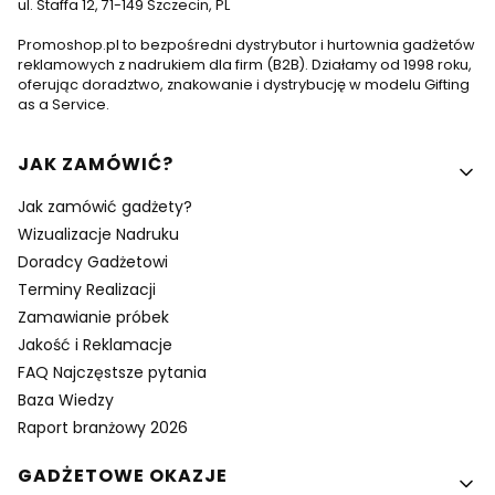
ul. Staffa 12, 71-149 Szczecin, PL
Promoshop.pl to bezpośredni dystrybutor i hurtownia gadżetów
reklamowych z nadrukiem dla firm (B2B). Działamy od 1998 roku,
oferując doradztwo, znakowanie i dystrybucję w modelu Gifting
as a Service.
Linki w stopce
JAK ZAMÓWIĆ?
Jak zamówić gadżety?
Wizualizacje Nadruku
Doradcy Gadżetowi
Terminy Realizacji
Zamawianie próbek
Jakość i Reklamacje
FAQ Najczęstsze pytania
Baza Wiedzy
Raport branżowy 2026
GADŻETOWE OKAZJE