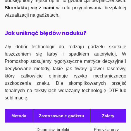
udostępniony rejestr opinii to gwarancja bezpieczeństwa.
Skontaktuj się z nami
w celu przygotowania bezpłatnej
wizualizacji na gadżetach.
J
ak uniknąć błędów naduku?
Zły dobór technologii do rodzaju gadżetu skutkuje
łuszczeniem się farby i spadkiem autorytetuj. W
Promoshop stosujemy rygorystyczne matryce decyzyjne i
dedykowane metody, takie jak trwały grawer laserowy,
który całkowicie eliminuje ryzyko mechanicznego
uszkodzenia znaku. Dla skomplikowanych przejść
tonalnych na tekstyliach wdrażamy technologię DTF lub
sublimację.
Metoda
Zastosowanie gadżetu
Zalety
Długopisy, breloki,
Precyzja przy