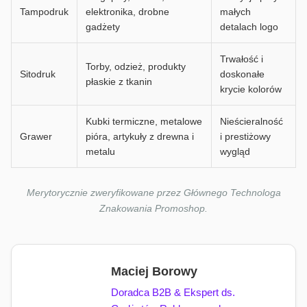
Tampodruk
elektronika, drobne
małych
gadżety
detalach logo
Trwałość i
Torby, odzież, produkty
Sitodruk
doskonałe
płaskie z tkanin
krycie kolorów
Kubki termiczne, metalowe
Nieścieralność
Grawer
pióra, artykuły z drewna i
i prestiżowy
metalu
wygląd
Merytorycznie zweryfikowane przez Głównego Technologa
Znakowania Promoshop.
Maciej Borowy
Doradca B2B & Ekspert ds.