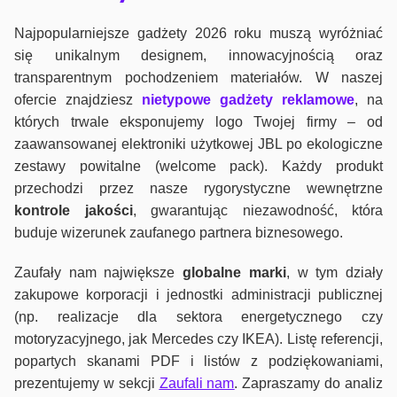
Najpopularniejsze gadżety 2026 roku muszą wyróżniać
się unikalnym designem, innowacyjnością oraz
transparentnym pochodzeniem materiałów. W naszej
ofercie znajdziesz
nietypowe gadżety reklamowe
, na
których trwale eksponujemy logo Twojej firmy – od
zaawansowanej elektroniki użytkowej JBL po ekologiczne
zestawy powitalne (welcome pack). Każdy produkt
przechodzi przez nasze rygorystyczne wewnętrzne
kontrole jako
ści
, gwarantując niezawodność, która
buduje wizerunek zaufanego partnera biznesowego.
Zaufały nam największe
globalne marki
, w tym działy
zakupowe korporacji i jednostki administracji publicznej
(np. realizacje dla sektora energetycznego czy
motoryzacyjnego, jak Mercedes czy IKEA). Listę referencji,
popartych skanami PDF i listów z podziękowaniami,
prezentujemy w sekcji
Zaufali nam
. Zapraszamy do analiz