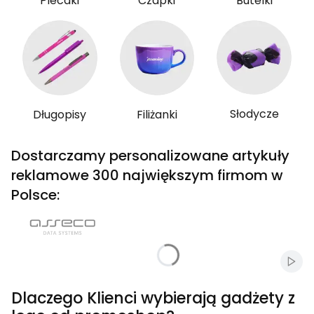
Plecaki
Czapki
Butelki
Słodycze
Długopisy
Filiżanki
Dostarczamy personalizowane artykuły
reklamowe 300 największym firmom w
Polsce:
Włąc
Dlaczego Klienci wybierają gadżety z