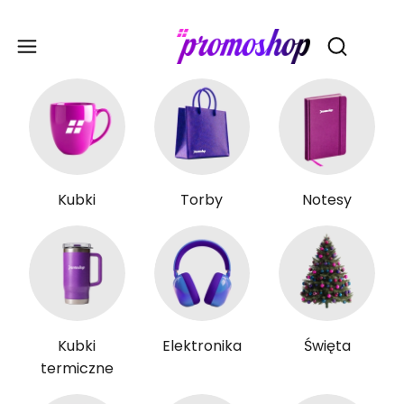
Gadże
Otwórz wy
Kubki
Torby
Notesy
Kubki
Elektronika
Święta
termiczne