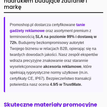
nadrukiem budujące zaufanie i
markę
Promoshop.pl dostarcza certyfikowane
tanie
gadżety reklamowe
oraz asortyment premium z
terminowością
SLA na poziomie 99% i dostawą w
72h.
Budujemy bezkompromisowy autorytet
Twojego biznesu w relacjach B2B, opierając się na
twardych dowodach jakości. Nasz zespół ekspertów
wdraża precyzyjne znakowanie oraz starannie
wyselekcjonowane
akcesoria reklamowe
, które
spełniają rygorystyczne normy użytkowe (m.in.
certyfikaty CE, IP67). Bezpieczeństwo transakcji
potwierdza nasz ocena
4.9/5 w TrustMate.
Skuteczne materiały promocyjne