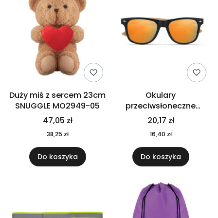
Duży miś z sercem 23cm
Okulary
SNUGGLE MO2949-05
przeciwsłoneczne
CALIFORNIA TOUCH
47,05 zł
20,17 zł
MO9617-10
38,25 zł
16,40 zł
Do koszyka
Do koszyka