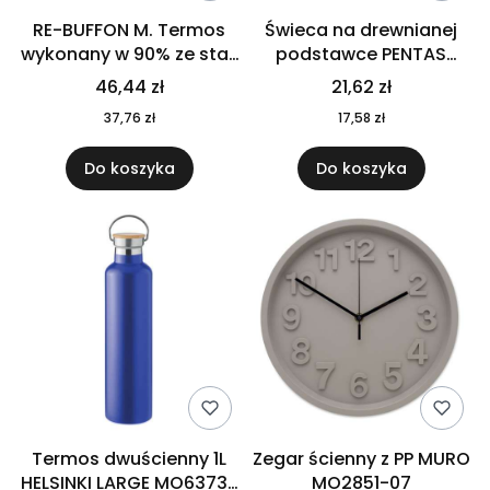
RE-BUFFON M. Termos
Świeca na drewnianej
wykonany w 90% ze stali
podstawce PENTAS
nierdzewnej
MO6282-40
46,44 zł
21,62 zł
pochodzącej z
37,76 zł
17,58 zł
recyklingu 520 ml 94294
Do koszyka
Do koszyka
Termos dwuścienny 1L
Zegar ścienny z PP MURO
HELSINKI LARGE MO6373-
MO2851-07