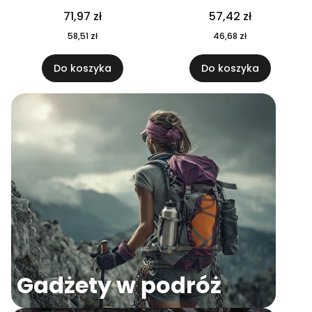
04
71,97 zł
57,42 zł
58,51 zł
46,68 zł
Do koszyka
Do koszyka
Gadżety w podróż