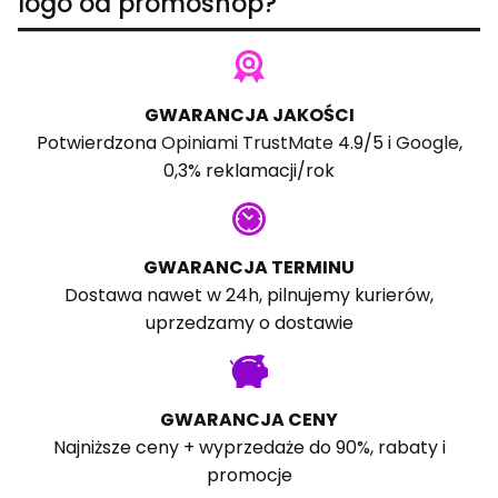
logo od promoshop?
GWARANCJA JAKOŚCI
Potwierdzona
Opiniami TrustMate
4.9/5 i
Google
,
0,3% reklamacji/rok
GWARANCJA TERMINU
Dostawa nawet w 24h, pilnujemy kurierów,
uprzedzamy o dostawie
GWARANCJA CENY
Najniższe ceny + wyprzedaże do 90%, rabaty i
promocje