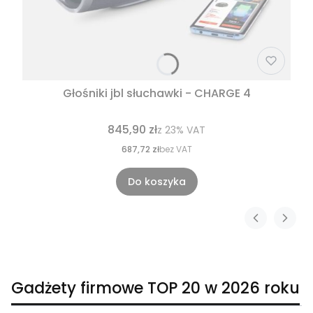
Głośniki jbl słuchawki - CHARGE 4
845,90 zł
z
23%
VAT
687,72 zł
bez VAT
Do koszyka
Gadżety firmowe TOP 20 w 2026 roku