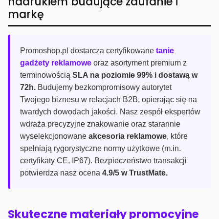
nadrukiem budujące zaufanie i
markę
Promoshop.pl dostarcza certyfikowane
tanie
gadżety reklamowe
oraz asortyment premium z
terminowością
SLA na poziomie 99% i dostawą w
72h.
Budujemy bezkompromisowy autorytet
Twojego biznesu w relacjach B2B, opierając się na
twardych dowodach jakości. Nasz zespół ekspertów
wdraża precyzyjne znakowanie oraz starannie
wyselekcjonowane
akcesoria reklamowe
, które
spełniają rygorystyczne normy użytkowe (m.in.
certyfikaty CE, IP67). Bezpieczeństwo transakcji
potwierdza nasz ocena
4.9/5 w TrustMate.
Skuteczne materiały promocyjne