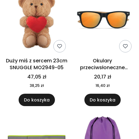
Duży miś z sercem 23cm
Okulary
SNUGGLE MO2949-05
przeciwsłoneczne
CALIFORNIA TOUCH
47,05 zł
20,17 zł
MO9617-10
38,25 zł
16,40 zł
Do koszyka
Do koszyka