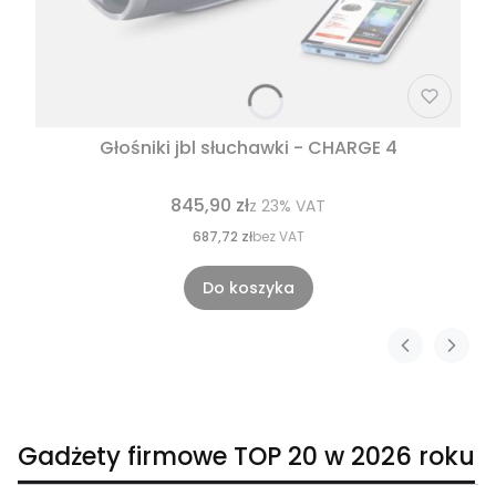
Głośniki jbl słuchawki - CHARGE 4
845,90 zł
z
23%
VAT
687,72 zł
bez VAT
Do koszyka
Gadżety firmowe TOP 20 w 2026 roku