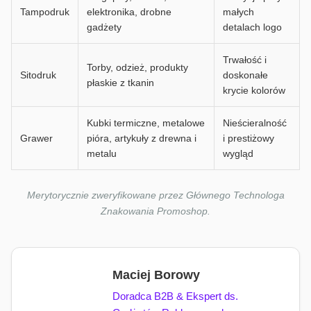
Tampodruk
elektronika, drobne
małych
gadżety
detalach logo
Trwałość i
Torby, odzież, produkty
Sitodruk
doskonałe
płaskie z tkanin
krycie kolorów
Kubki termiczne, metalowe
Nieścieralność
Grawer
pióra, artykuły z drewna i
i prestiżowy
metalu
wygląd
Merytorycznie zweryfikowane przez Głównego Technologa
Znakowania Promoshop.
Maciej Borowy
Doradca B2B & Ekspert ds.