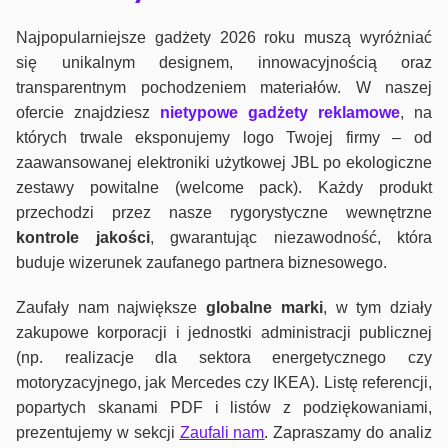
Najpopularniejsze gadżety 2026 roku muszą wyróżniać
się unikalnym designem, innowacyjnością oraz
transparentnym pochodzeniem materiałów. W naszej
ofercie znajdziesz
nietypowe gadżety reklamowe
, na
których trwale eksponujemy logo Twojej firmy – od
zaawansowanej elektroniki użytkowej JBL po ekologiczne
zestawy powitalne (welcome pack). Każdy produkt
przechodzi przez nasze rygorystyczne wewnętrzne
kontrole jako
ści
, gwarantując niezawodność, która
buduje wizerunek zaufanego partnera biznesowego.
Zaufały nam największe
globalne marki
, w tym działy
zakupowe korporacji i jednostki administracji publicznej
(np. realizacje dla sektora energetycznego czy
motoryzacyjnego, jak Mercedes czy IKEA). Listę referencji,
popartych skanami PDF i listów z podziękowaniami,
prezentujemy w sekcji
Zaufali nam
. Zapraszamy do analiz