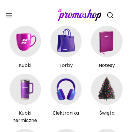
Gadże
Otwórz wy
Kubki
Torby
Notesy
Kubki
Elektronika
Święta
termiczne