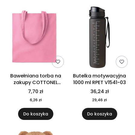
Bawełniana torba na
Butelka motywacyjna
zakupy COTTONEL
1000 ml RPET V1541-03
COLOUR++ MO9846-11
7,70 zł
36,24 zł
6,26 zł
29,46 zł
Do koszyka
Do koszyka