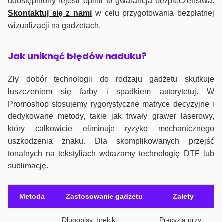
udostępniony rejestr opinii to gwarancja bezpieczeństwa.
Skontaktuj się z nami
w celu przygotowania bezpłatnej
wizualizacji na gadżetach.
J
ak uniknąć błędów naduku?
Zły dobór technologii do rodzaju gadżetu skutkuje
łuszczeniem się farby i spadkiem autorytetuj. W
Promoshop stosujemy rygorystyczne matryce decyzyjne i
dedykowane metody, takie jak trwały grawer laserowy,
który całkowicie eliminuje ryzyko mechanicznego
uszkodzenia znaku. Dla skomplikowanych przejść
tonalnych na tekstyliach wdrażamy technologię DTF lub
sublimację.
Metoda
Zastosowanie gadżetu
Zalety
Długopisy, breloki,
Precyzja przy