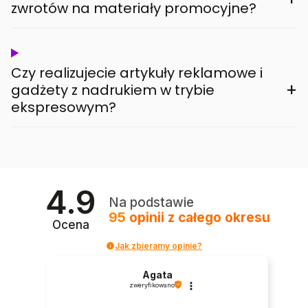
zwrotów na materiały promocyjne?
Czy realizujecie artykuły reklamowe i
+
gadżety z nadrukiem w trybie
ekspresowym?
4.9
Na podstawie
95
opinii
z całego okresu
Ocena
Jak zbieramy opinie?
Agata
zweryfikowano