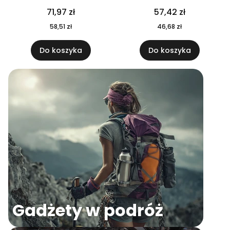
04
71,97 zł
57,42 zł
58,51 zł
46,68 zł
Do koszyka
Do koszyka
Gadżety w podróż