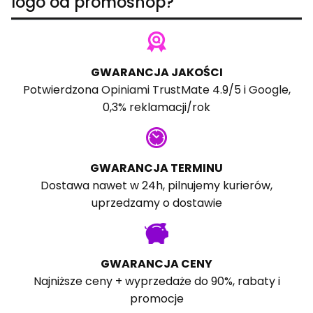
logo od promoshop?
GWARANCJA JAKOŚCI
Potwierdzona
Opiniami TrustMate
4.9/5 i
Google
,
0,3% reklamacji/rok
GWARANCJA TERMINU
Dostawa nawet w 24h, pilnujemy kurierów,
uprzedzamy o dostawie
GWARANCJA CENY
Najniższe ceny + wyprzedaże do 90%, rabaty i
promocje