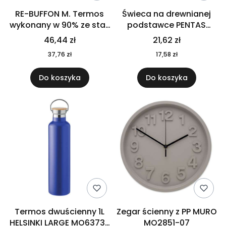
RE-BUFFON M. Termos
Świeca na drewnianej
wykonany w 90% ze stali
podstawce PENTAS
nierdzewnej
MO6282-40
46,44 zł
21,62 zł
pochodzącej z
37,76 zł
17,58 zł
recyklingu 520 ml 94294
Do koszyka
Do koszyka
Termos dwuścienny 1L
Zegar ścienny z PP MURO
HELSINKI LARGE MO6373-
MO2851-07