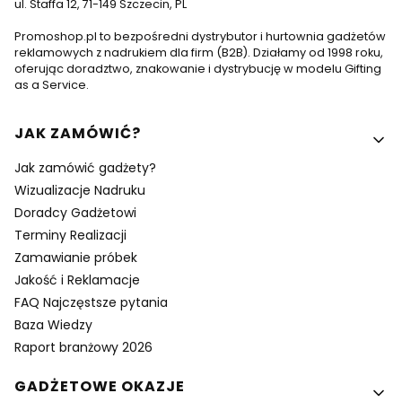
ul. Staffa 12, 71-149 Szczecin, PL
Promoshop.pl to bezpośredni dystrybutor i hurtownia gadżetów
reklamowych z nadrukiem dla firm (B2B). Działamy od 1998 roku,
oferując doradztwo, znakowanie i dystrybucję w modelu Gifting
as a Service.
Linki w stopce
JAK ZAMÓWIĆ?
Jak zamówić gadżety?
Wizualizacje Nadruku
Doradcy Gadżetowi
Terminy Realizacji
Zamawianie próbek
Jakość i Reklamacje
FAQ Najczęstsze pytania
Baza Wiedzy
Raport branżowy 2026
GADŻETOWE OKAZJE