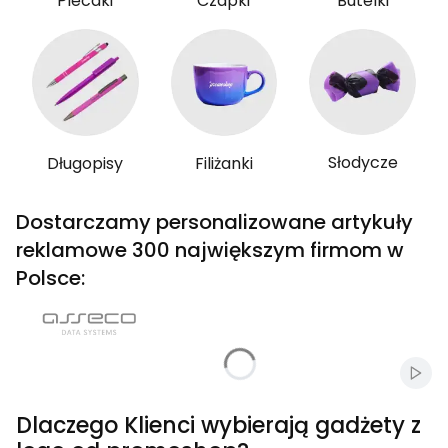
Plecaki
Czapki
Butelki
Słodycze
Długopisy
Filiżanki
Dostarczamy personalizowane artykuły
reklamowe 300 największym firmom w
Polsce:
Włąc
Dlaczego Klienci wybierają gadżety z