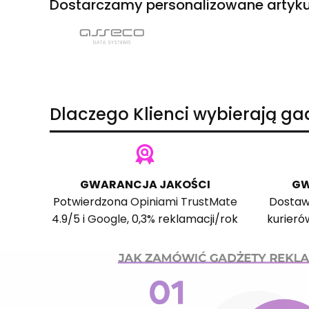
Dostarczamy personalizowane artyku
Dlaczego Klienci wybierają g
GWARANCJA JAKOŚCI
GW
Potwierdzona
Opiniami TrustMate
Dostaw
4.9/5 i
Google
, 0,3% reklamacji/rok
kurieró