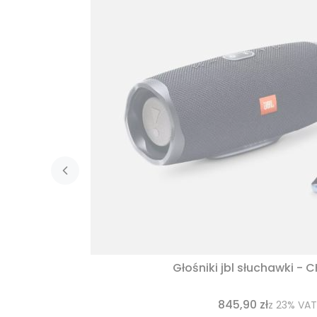
Głośniki jbl słuchawki - 
845,90 zł
z
23%
VAT