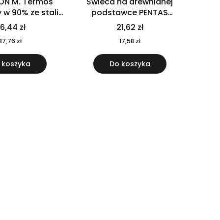
ON M. Termos
Świeca na drewnianej
w 90% ze stali
podstawce PENTAS
j pochodzącej z
MO6282-40
6,44 zł
21,62 zł
u 520 ml 94294
37,76 zł
17,58 zł
 koszyka
Do koszyka