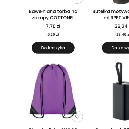
Bawełniana torba na
Butelka motywa
zakupy COTTONEL
ml RPET V1
COLOUR++ MO9846-11
7,70 zł
36,24 
6,26 zł
29,46 z
Do koszyka
Do kosz