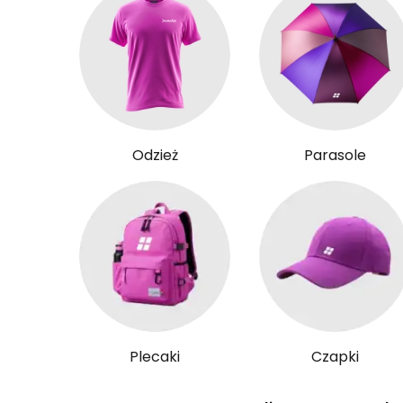
Odzież
Parasole
Plecaki
Czapki