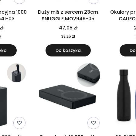
cyjna 1000
Duży miś z sercem 23cm
Okulary p
541-03
SNUGGLE MO2949-05
CALIF
MO
zł
47,05 zł
2
ł
38,25 zł
yka
Do koszyka
Do