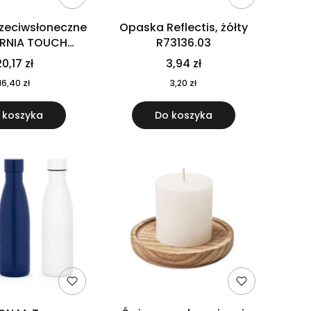
rzeciwsłoneczne
Opaska Reflectis, żółty
ORNIA TOUCH
R73136.03
9617-10
0,17 zł
3,94 zł
16,40 zł
3,20 zł
 koszyka
Do koszyka