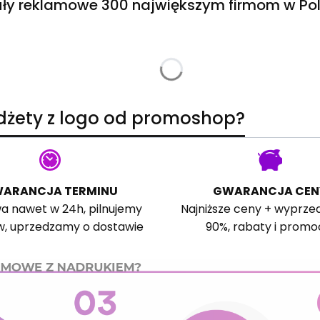
ły reklamowe 300 największym firmom w Pol
adżety z logo od promoshop?
ARANCJA TERMINU
GWARANCJA CEN
a nawet w 24h, pilnujemy
Najniższe ceny + wyprze
w, uprzedzamy o dostawie
90%, rabaty i promo