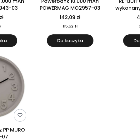
0.000 mAh
Powerbank 10.000 mAh
RE-BUFF
943-03
POWERMAG MO2957-03
wykonany 
nierdzewne
zł
142,09 zł
4
recykling
ł
115,52 zł
yka
Do koszyka
Do
 z PP MURO
-07