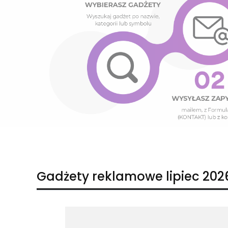
Naciśnij Enter lub spację, aby otworzyć stronę.
Naciśnij Enter lub spację, aby otworzyć stronę.
Gadżety reklamowe lipiec 202