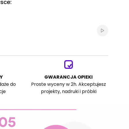
sce:
Włącz autom
Y
GWARANCJA OPIEKI
daże do
Proste wyceny w 2h. Akceptujesz
cje
projekty, nadruki i próbki