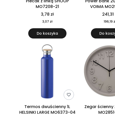
Plecak z linką SHOOP
Power bank 2
MO7208-21
VOIMA MO2
3,78 zł
241,31 
3,07 zł
196,19 z
Do koszyka
Do kosz
Termos dwuścienny 1L
Zegar ścienny
HELSINKI LARGE MO6373-04
MO2851