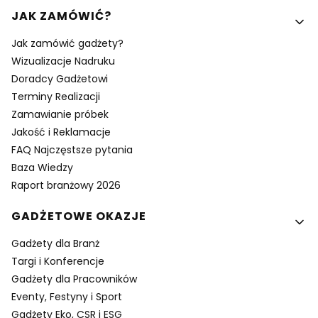
Linki w stopce
JAK ZAMÓWIĆ?
Jak zamówić gadżety?
Wizualizacje Nadruku
Doradcy Gadżetowi
Terminy Realizacji
Zamawianie próbek
Jakość i Reklamacje
FAQ Najczęstsze pytania
Baza Wiedzy
Raport branżowy 2026
GADŻETOWE OKAZJE
Gadżety dla Branż
Targi i Konferencje
Gadżety dla Pracowników
Eventy, Festyny i Sport
Gadżety Eko, CSR i ESG