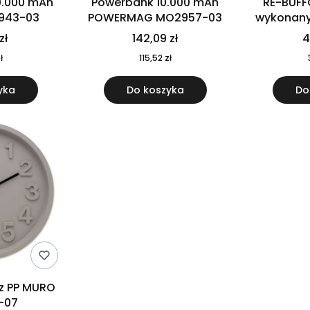
0.000 mAh
Powerbank 10.000 mAh
RE-BUFF
943-03
POWERMAG MO2957-03
wykonany 
nierdzewne
zł
142,09 zł
4
recykling
ł
115,52 zł
yka
Do koszyka
Do
 z PP MURO
-07