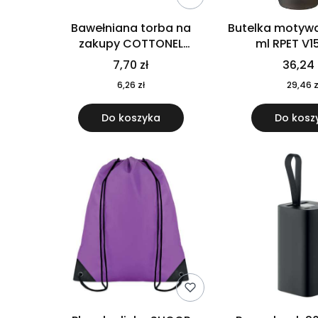
Bawełniana torba na
Butelka motywa
zakupy COTTONEL
ml RPET V1
COLOUR++ MO9846-11
7,70 zł
36,24 
6,26 zł
29,46 z
Do koszyka
Do kosz