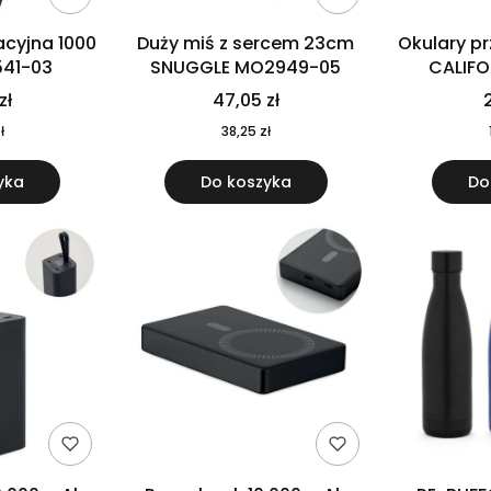
cyjna 1000
Duży miś z sercem 23cm
Okulary p
541-03
SNUGGLE MO2949-05
CALIF
MO
zł
47,05 zł
2
ł
38,25 zł
yka
Do koszyka
Do