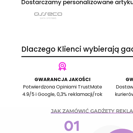
Dostarczamy personalizowane artyku
Dlaczego Klienci wybierają g
GWARANCJA JAKOŚCI
GW
Potwierdzona
Opiniami TrustMate
Dostaw
4.9/5 i
Google
, 0,3% reklamacji/rok
kurieró