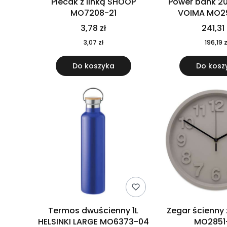
Plecak z linką SHOOP
Power bank 2
MO7208-21
VOIMA MO2
3,78 zł
241,31 
3,07 zł
196,19 z
Do koszyka
Do kosz
Termos dwuścienny 1L
Zegar ścienny
HELSINKI LARGE MO6373-04
MO2851