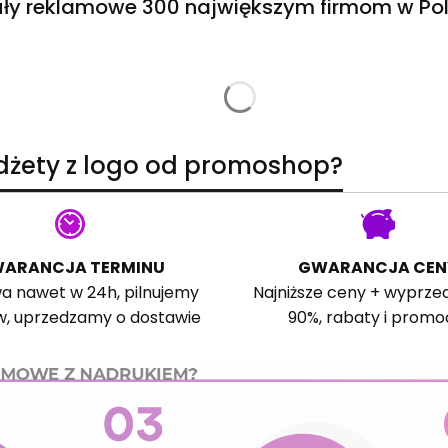
ły reklamowe 300 największym firmom w Pol
adżety z logo od promoshop?
ARANCJA TERMINU
GWARANCJA CEN
a nawet w 24h, pilnujemy
Najniższe ceny + wyprze
w, uprzedzamy o dostawie
90%, rabaty i promo