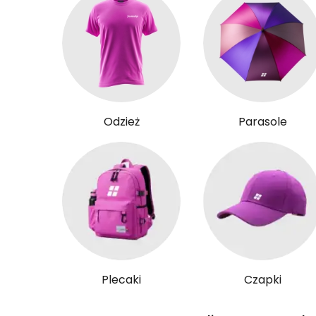
Odzież
Parasole
Plecaki
Czapki