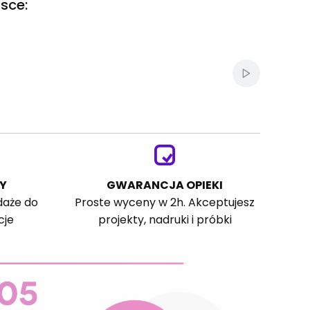
sce:
Włącz autom
Y
GWARANCJA OPIEKI
daże do
Proste wyceny w 2h. Akceptujesz
cje
projekty, nadruki i próbki