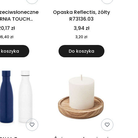
rzeciwsłoneczne
Opaska Reflectis, żółty
ORNIA TOUCH
R73136.03
9617-10
0,17 zł
3,94 zł
16,40 zł
3,20 zł
 koszyka
Do koszyka