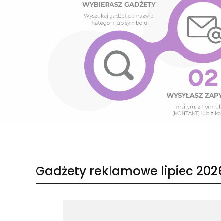
Naciśnij Enter lub spację, aby otworzyć stronę.
Naciśnij Enter lub spację, aby otworzyć stronę.
Gadżety reklamowe lipiec 202