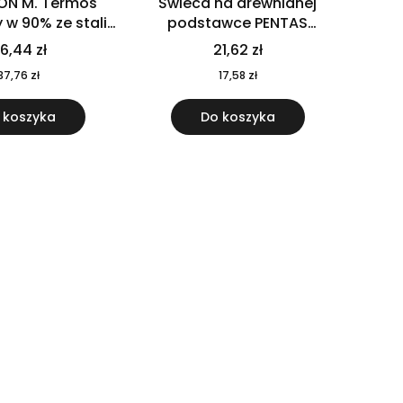
ON M. Termos
Świeca na drewnianej
w 90% ze stali
podstawce PENTAS
j pochodzącej z
MO6282-40
6,44 zł
21,62 zł
u 520 ml 94294
37,76 zł
17,58 zł
 koszyka
Do koszyka