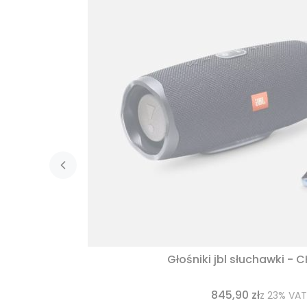
Głośniki jbl słuchawki - 
845,90 zł
z
23%
VAT