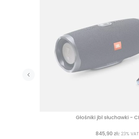
Głośniki jbl słuchawki - 
845,90 zł
z
23%
VAT