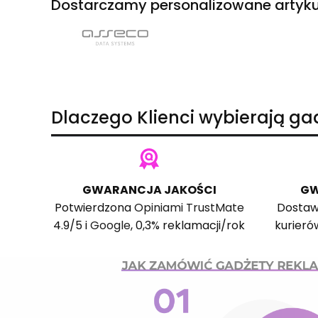
Dostarczamy personalizowane artyku
Dlaczego Klienci wybierają g
GWARANCJA JAKOŚCI
GW
Potwierdzona
Opiniami TrustMate
Dostaw
4.9/5 i
Google
, 0,3% reklamacji/rok
kurieró