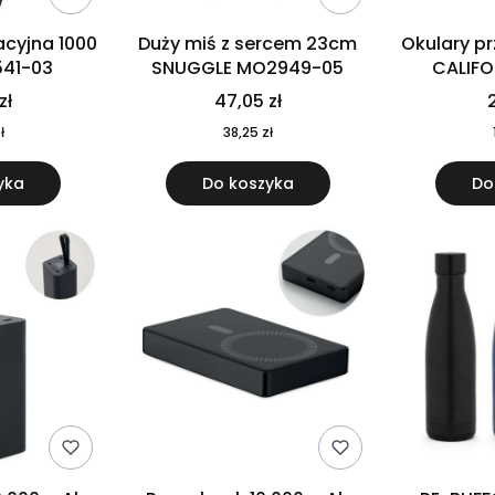
cyjna 1000
Duży miś z sercem 23cm
Okulary p
541-03
SNUGGLE MO2949-05
CALIF
MO
zł
47,05 zł
2
ł
38,25 zł
yka
Do koszyka
Do