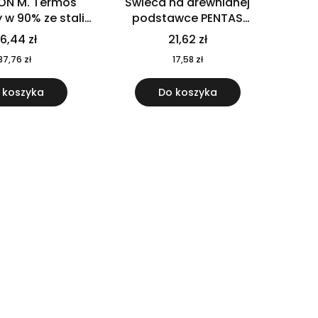
ON M. Termos
Świeca na drewnianej
w 90% ze stali
podstawce PENTAS
j pochodzącej z
MO6282-40
6,44 zł
21,62 zł
u 520 ml 94294
37,76 zł
17,58 zł
 koszyka
Do koszyka