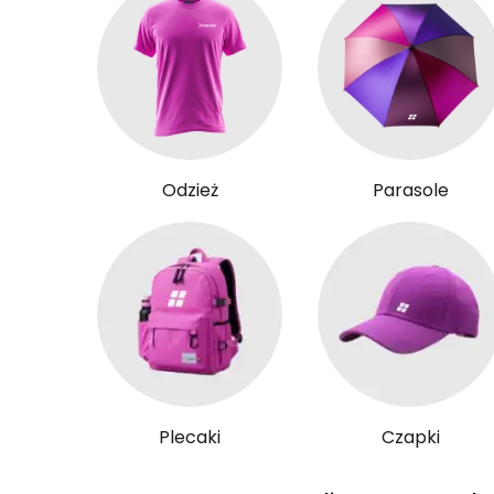
Odzież
Parasole
Plecaki
Czapki