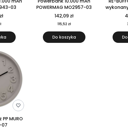
0.000 mAh
Powerbank 10.000 mAh
RE-BUFF
943-03
POWERMAG MO2957-03
wykonany 
nierdzewne
zł
142,09 zł
4
recykling
ł
115,52 zł
yka
Do koszyka
Do
 z PP MURO
-07