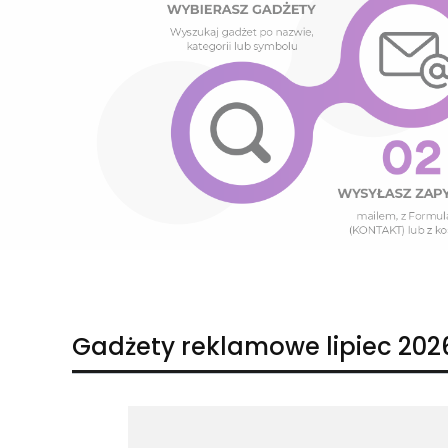
Naciśnij Enter lub spację, aby otworzyć stronę.
Naciśnij Enter lub spację, aby otworzyć stronę.
Gadżety reklamowe lipiec 202