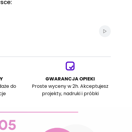
sce:
Włącz autom
Y
GWARANCJA OPIEKI
daże do
Proste wyceny w 2h. Akceptujesz
cje
projekty, nadruki i próbki