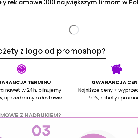
ły reklamowe 300 największym firmom w Pol
adżety z logo od promoshop?
ARANCJA TERMINU
GWARANCJA CEN
a nawet w 24h, pilnujemy
Najniższe ceny + wyprze
w, uprzedzamy o dostawie
90%, rabaty i promo