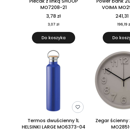
Plecak z linką SHOOP
Power bank 2
MO7208-21
VOIMA MO2
3,78 zł
241,31 
3,07 zł
196,19 z
Do koszyka
Do kosz
Termos dwuścienny 1L
Zegar ścienny
HELSINKI LARGE MO6373-04
MO2851