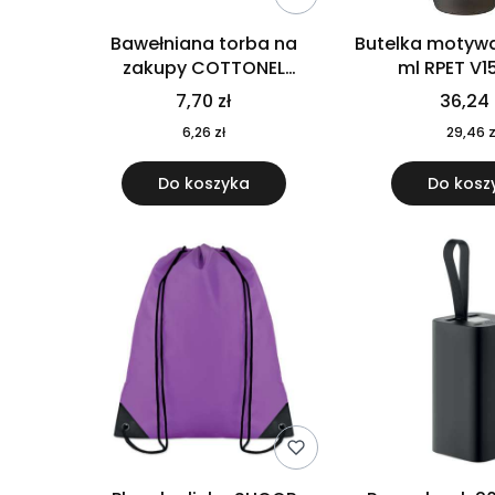
Bawełniana torba na
Butelka motywa
zakupy COTTONEL
ml RPET V1
COLOUR++ MO9846-11
7,70 zł
36,24 
6,26 zł
29,46 z
Do koszyka
Do kosz