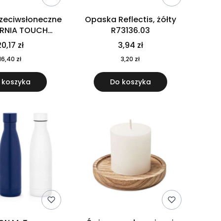
rzeciwsłoneczne
Opaska Reflectis, żółty
ORNIA TOUCH
R73136.03
9617-10
0,17 zł
3,94 zł
16,40 zł
3,20 zł
 koszyka
Do koszyka