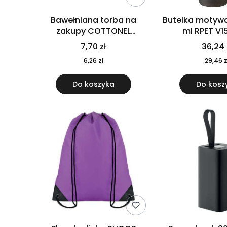
Bawełniana torba na
Butelka motywa
zakupy COTTONEL
ml RPET V1
COLOUR++ MO9846-11
7,70 zł
36,24 
6,26 zł
29,46 z
Do koszyka
Do kosz