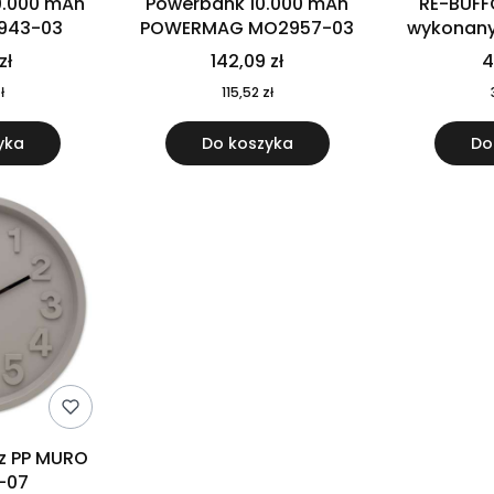
0.000 mAh
Powerbank 10.000 mAh
RE-BUFF
943-03
POWERMAG MO2957-03
wykonany 
nierdzewne
zł
142,09 zł
4
recykling
ł
115,52 zł
yka
Do koszyka
Do
 z PP MURO
-07