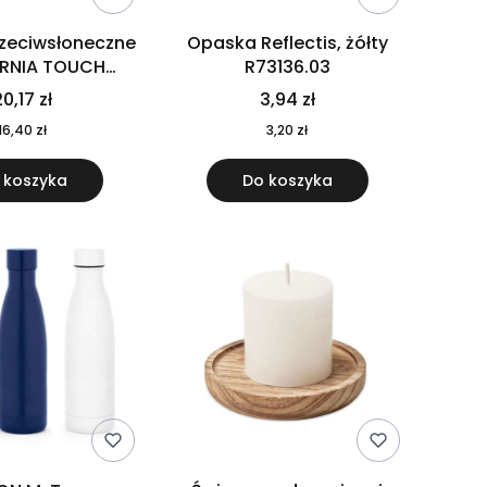
rzeciwsłoneczne
Opaska Reflectis, żółty
ORNIA TOUCH
R73136.03
9617-10
0,17 zł
3,94 zł
16,40 zł
3,20 zł
 koszyka
Do koszyka