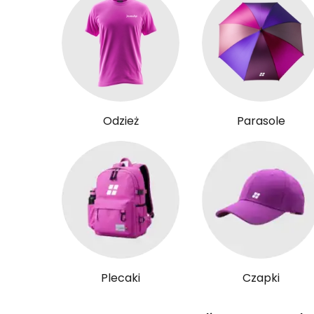
Odzież
Parasole
Plecaki
Czapki