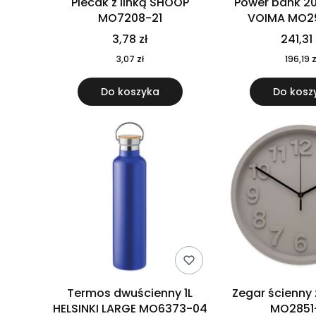
Plecak z linką SHOOP
Power bank 2
MO7208-21
VOIMA MO2
3,78 zł
241,31 
3,07 zł
196,19 z
Do koszyka
Do kosz
Termos dwuścienny 1L
Zegar ścienny
HELSINKI LARGE MO6373-04
MO2851