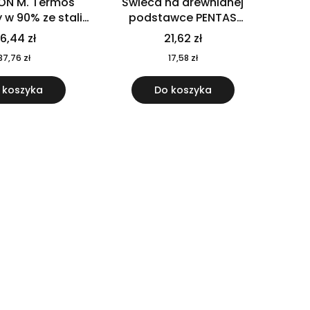
ON M. Termos
Świeca na drewnianej
w 90% ze stali
podstawce PENTAS
j pochodzącej z
MO6282-40
6,44 zł
21,62 zł
u 520 ml 94294
37,76 zł
17,58 zł
 koszyka
Do koszyka