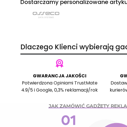
Dostarczamy personalizowane artyku
Dlaczego Klienci wybierają g
GWARANCJA JAKOŚCI
GW
Potwierdzona
Opiniami TrustMate
Dostaw
4.9/5 i
Google
, 0,3% reklamacji/rok
kurieró