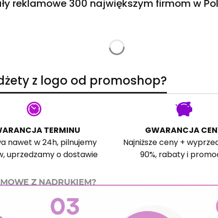
ły reklamowe 300 największym firmom w Pol
adżety z logo od promoshop?
ARANCJA TERMINU
GWARANCJA CEN
a nawet w 24h, pilnujemy
Najniższe ceny + wyprze
w, uprzedzamy o dostawie
90%, rabaty i promo