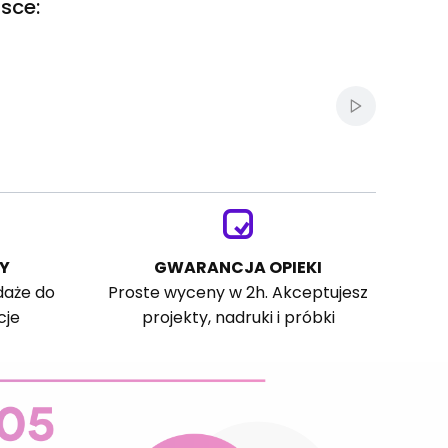
sce:
Włącz autom
Y
GWARANCJA OPIEKI
daże do
Proste wyceny w 2h. Akceptujesz
cje
projekty, nadruki i próbki