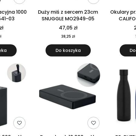
cyjna 1000
Duży miś z sercem 23cm
Okulary p
541-03
SNUGGLE MO2949-05
CALIF
MO
zł
47,05 zł
2
ł
38,25 zł
yka
Do koszyka
Do