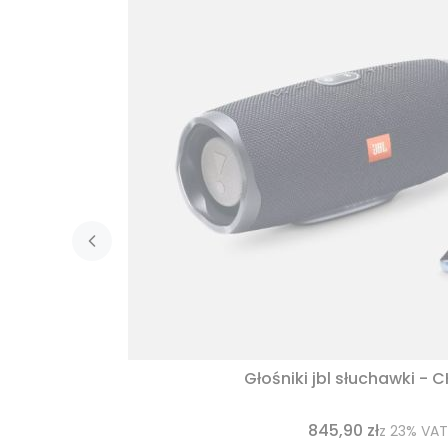
Głośniki jbl słuchawki - 
845,90 zł
z
23%
VAT