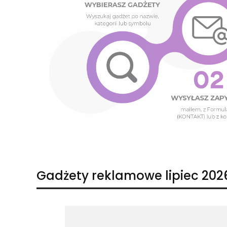
Naciśnij Enter lub spację, aby otworzyć stronę.
Naciśnij Enter lub spację, aby otworzyć stronę.
Gadżety reklamowe lipiec 202