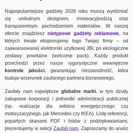
Najpopularniejsze gadżety 2026 roku muszą wyróżniać
się unikalnym designem, innowacyjnością oraz
transparentnym pochodzeniem materiałów. W naszej
ofercie znajdziesz
nietypowe gadżety reklamowe
, na
których trwale eksponujemy logo Twojej firmy – od
zaawansowanej elektroniki użytkowej JBL po ekologiczne
zestawy powitalne (welcome pack). Każdy produkt
przechodzi przez nasze rygorystyczne wewnętrzne
kontrole jako
ści
, gwarantując niezawodność, która
buduje wizerunek zaufanego partnera biznesowego.
Zaufały nam największe
globalne marki
, w tym działy
zakupowe korporacji i jednostki administracji publicznej
(np. realizacje dla sektora energetycznego czy
motoryzacyjnego, jak Mercedes czy IKEA). Listę referencji,
popartych skanami PDF i listów z podziękowaniami,
prezentujemy w sekcji
Zaufali nam
. Zapraszamy do analiz