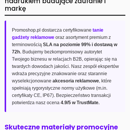
nadrukiem budujące zaufanie i
markę
Promoshop.pl dostarcza certyfikowane
tanie
gadżety reklamowe
oraz asortyment premium z
terminowością
SLA na poziomie 99% i dostawą w
72h.
Budujemy bezkompromisowy autorytet
Twojego biznesu w relacjach B2B, opierając się na
twardych dowodach jakości. Nasz zespół ekspertów
wdraża precyzyjne znakowanie oraz starannie
wyselekcjonowane
akcesoria reklamowe
, które
spełniają rygorystyczne normy użytkowe (m.in.
certyfikaty CE, IP67). Bezpieczeństwo transakcji
potwierdza nasz ocena
4.9/5 w TrustMate.
Skuteczne materiały promocyjne