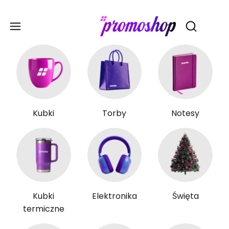
Gadże
Otwórz wy
Kubki
Torby
Notesy
Kubki
Elektronika
Święta
termiczne