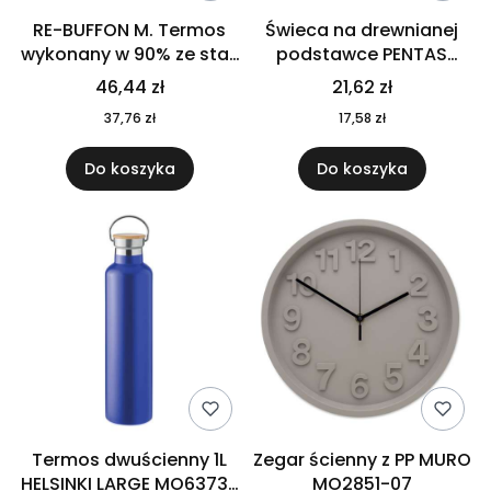
RE-BUFFON M. Termos
Świeca na drewnianej
wykonany w 90% ze stali
podstawce PENTAS
nierdzewnej
MO6282-40
46,44 zł
21,62 zł
pochodzącej z
37,76 zł
17,58 zł
recyklingu 520 ml 94294
Do koszyka
Do koszyka
Termos dwuścienny 1L
Zegar ścienny z PP MURO
HELSINKI LARGE MO6373-
MO2851-07