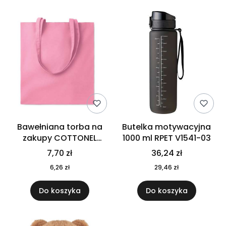
Bawełniana torba na
Butelka motywacyjna
zakupy COTTONEL
1000 ml RPET V1541-03
COLOUR++ MO9846-11
7,70 zł
36,24 zł
6,26 zł
29,46 zł
Do koszyka
Do koszyka