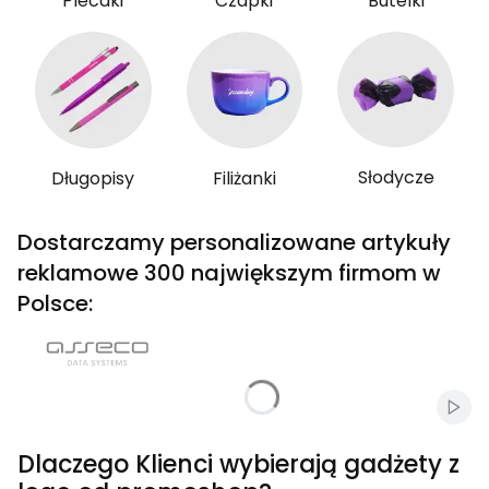
Plecaki
Czapki
Butelki
Słodycze
Długopisy
Filiżanki
Dostarczamy personalizowane artykuły
reklamowe 300 największym firmom w
Polsce:
Włąc
Dlaczego Klienci wybierają gadżety z