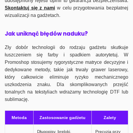
udostępniony rejestr opinii to gwarancja bezpieczeństwa.
Skontaktuj się z nami
w celu przygotowania bezpłatnej
wizualizacji na gadżetach.
J
ak uniknąć błędów naduku?
Zły dobór technologii do rodzaju gadżetu skutkuje
łuszczeniem się farby i spadkiem autorytetuj. W
Promoshop stosujemy rygorystyczne matryce decyzyjne i
dedykowane metody, takie jak trwały grawer laserowy,
który całkowicie eliminuje ryzyko mechanicznego
uszkodzenia znaku. Dla skomplikowanych przejść
tonalnych na tekstyliach wdrażamy technologię DTF lub
sublimację.
Metoda
Zastosowanie gadżetu
Zalety
Długopisy, breloki,
Precyzja przy