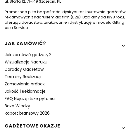
ul. Staffa 12, 71-149 Szczecin, PL
Promoshop.pl to bezpośredni dystrybutor i hurtownia gadżetów
reklamowych z nadrukiem dla firm (B2B). Działamy od 1998 roku,
oferując doradztwo, znakowanie i dystrybucję w modelu Gifting
as a Service.
Linki w stopce
JAK ZAMÓWIĆ?
Jak zamówić gadżety?
Wizualizacje Nadruku
Doradcy Gadżetowi
Terminy Realizacji
Zamawianie próbek
Jakość i Reklamacje
FAQ Najczęstsze pytania
Baza Wiedzy
Raport branżowy 2026
GADŻETOWE OKAZJE