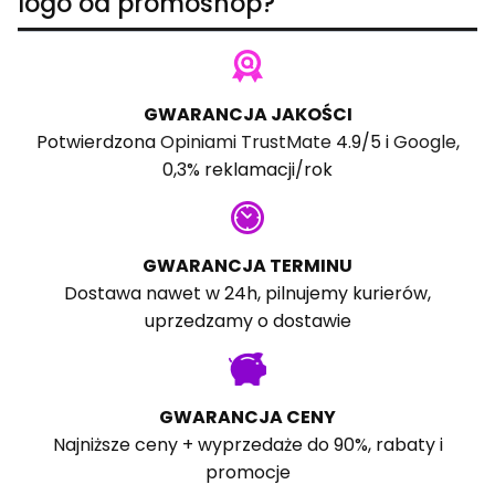
logo od promoshop?
GWARANCJA JAKOŚCI
Potwierdzona
Opiniami TrustMate
4.9/5 i
Google
,
0,3% reklamacji/rok
GWARANCJA TERMINU
Dostawa nawet w 24h, pilnujemy kurierów,
uprzedzamy o dostawie
GWARANCJA CENY
Najniższe ceny + wyprzedaże do 90%, rabaty i
promocje