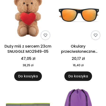
Duży miś z sercem 23cm
Okulary
SNUGGLE MO2949-05
przeciwsłoneczne
CALIFORNIA TOUCH
47,05 zł
20,17 zł
MO9617-10
38,25 zł
16,40 zł
Do koszyka
Do koszyka