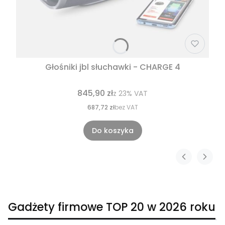
Głośniki jbl słuchawki - CHARGE 4
845,90 zł
z
23%
VAT
687,72 zł
bez VAT
Do koszyka
Gadżety firmowe TOP 20 w 2026 roku