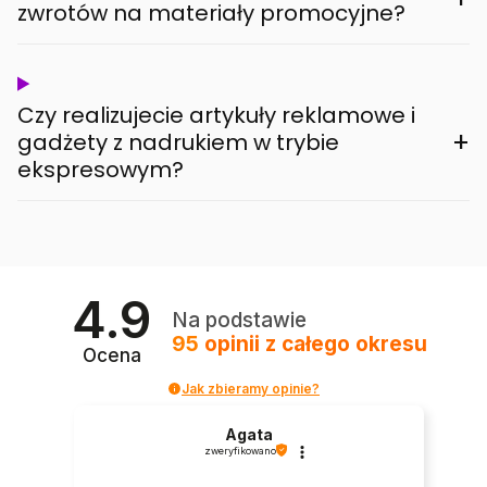
zwrotów na materiały promocyjne?
Czy realizujecie artykuły reklamowe i
+
gadżety z nadrukiem w trybie
ekspresowym?
4.9
Na podstawie
95
opinii
z całego okresu
Ocena
Jak zbieramy opinie?
Agata
zweryfikowano