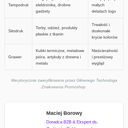
Tampodruk
elektronika, drobne
małych
gadżety
detalach logo
Trwałość i
Torby, odzież, produkty
Sitodruk
doskonałe
płaskie z tkanin
krycie kolorów
Kubki termiczne, metalowe
Nieścieralność
Grawer
pióra, artykuły z drewna i
i prestiżowy
metalu
wygląd
Merytorycznie zweryfikowane przez Głównego Technologa
Znakowania Promoshop.
Maciej Borowy
Doradca B2B & Ekspert ds.