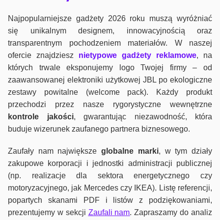
Najpopularniejsze gadżety 2026 roku muszą wyróżniać
się unikalnym designem, innowacyjnością oraz
transparentnym pochodzeniem materiałów. W naszej
ofercie znajdziesz
nietypowe gadżety reklamowe
, na
których trwale eksponujemy logo Twojej firmy – od
zaawansowanej elektroniki użytkowej JBL po ekologiczne
zestawy powitalne (welcome pack). Każdy produkt
przechodzi przez nasze rygorystyczne wewnętrzne
kontrole jako
ści
, gwarantując niezawodność, która
buduje wizerunek zaufanego partnera biznesowego.
Zaufały nam największe
globalne marki
, w tym działy
zakupowe korporacji i jednostki administracji publicznej
(np. realizacje dla sektora energetycznego czy
motoryzacyjnego, jak Mercedes czy IKEA). Listę referencji,
popartych skanami PDF i listów z podziękowaniami,
prezentujemy w sekcji
Zaufali nam
. Zapraszamy do analiz