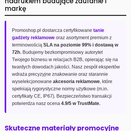
nadrukiem budujące zaufanie i
markę
Promoshop.pl dostarcza certyfikowane
tanie
gadżety reklamowe
oraz asortyment premium z
terminowością
SLA na poziomie 99% i dostawą w
72h.
Budujemy bezkompromisowy autorytet
Twojego biznesu w relacjach B2B, opierając się na
twardych dowodach jakości. Nasz zespół ekspertów
wdraża precyzyjne znakowanie oraz starannie
wyselekcjonowane
akcesoria reklamowe
, które
spełniają rygorystyczne normy użytkowe (m.in.
certyfikaty CE, IP67). Bezpieczeństwo transakcji
potwierdza nasz ocena
4.9/5 w TrustMate.
Skuteczne materiały promocyjne