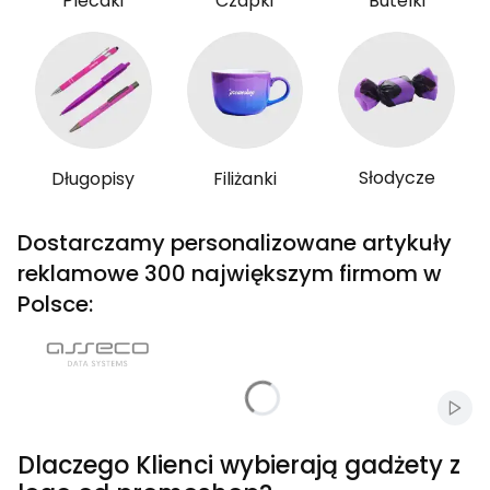
Plecaki
Czapki
Butelki
Słodycze
Długopisy
Filiżanki
Dostarczamy personalizowane artykuły
reklamowe 300 największym firmom w
Polsce:
Włąc
Dlaczego Klienci wybierają gadżety z