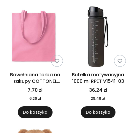
Bawełniana torba na
Butelka motywacyjna
zakupy COTTONEL
1000 ml RPET V1541-03
COLOUR++ MO9846-11
7,70 zł
36,24 zł
6,26 zł
29,46 zł
Do koszyka
Do koszyka