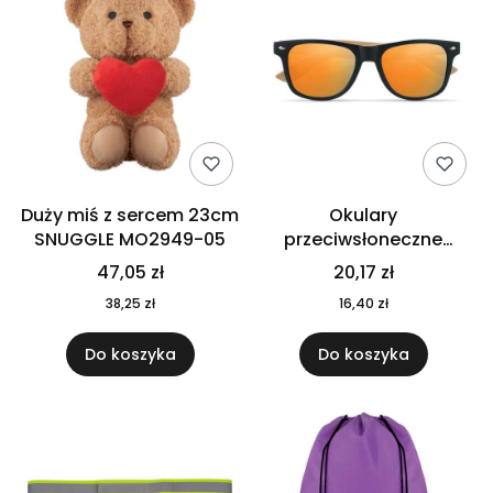
Duży miś z sercem 23cm
Okulary
SNUGGLE MO2949-05
przeciwsłoneczne
CALIFORNIA TOUCH
47,05 zł
20,17 zł
MO9617-10
38,25 zł
16,40 zł
Do koszyka
Do koszyka