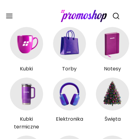
Gadże
Otwórz wy
Kubki
Torby
Notesy
Kubki
Elektronika
Święta
termiczne