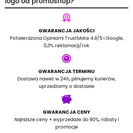
logo od promoshop?
GWARANCJA JAKOŚCI
Potwierdzona
Opiniami TrustMate
4.9/5 i
Google
,
0,3% reklamacji/rok
GWARANCJA TERMINU
Dostawa nawet w 24h, pilnujemy kurierów,
uprzedzamy o dostawie
GWARANCJA CENY
Najniższe ceny + wyprzedaże do 90%, rabaty i
promocje