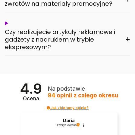
zwrotów na materiały promocyjne?
Czy realizujecie artykuły reklamowe i
+
gadżety z nadrukiem w trybie
ekspresowym?
4.9
Na podstawie
94
opinii
z całego okresu
Ocena
Jak zbieramy opinie?
Daria
zweryfikowano