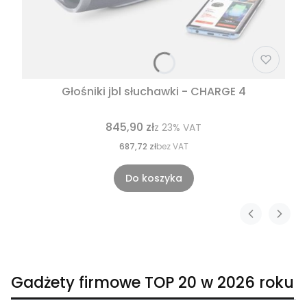
Głośniki jbl słuchawki - CHARGE 4
845,90 zł
z
23%
VAT
687,72 zł
bez VAT
Do koszyka
Gadżety firmowe TOP 20 w 2026 roku