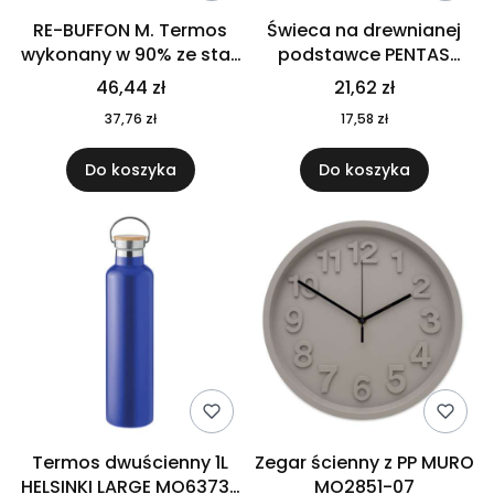
RE-BUFFON M. Termos
Świeca na drewnianej
wykonany w 90% ze stali
podstawce PENTAS
nierdzewnej
MO6282-40
46,44 zł
21,62 zł
pochodzącej z
37,76 zł
17,58 zł
recyklingu 520 ml 94294
Do koszyka
Do koszyka
Termos dwuścienny 1L
Zegar ścienny z PP MURO
HELSINKI LARGE MO6373-
MO2851-07