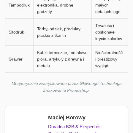
Tampodruk
elektronika, drobne
małych
gadżety
detalach logo
Trwałość i
Torby, odzież, produkty
Sitodruk
doskonałe
płaskie z tkanin
krycie kolorów
Kubki termiczne, metalowe
Nieścieralność
Grawer
pióra, artykuły z drewna i
i prestiżowy
metalu
wygląd
Merytorycznie zweryfikowane przez Głównego Technologa
Znakowania Promoshop.
Maciej Borowy
Doradca B2B & Ekspert ds.