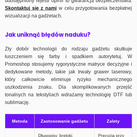
udostępniony rejestr opinii to gwarancja bezpieczeństwa.
Skontaktuj się z nami
w celu przygotowania bezpłatnej
wizualizacji na gadżetach.
J
ak uniknąć błędów naduku?
Zły dobór technologii do rodzaju gadżetu skutkuje
łuszczeniem się farby i spadkiem autorytetuj. W
Promoshop stosujemy rygorystyczne matryce decyzyjne i
dedykowane metody, takie jak trwały grawer laserowy,
który całkowicie eliminuje ryzyko mechanicznego
uszkodzenia znaku. Dla skomplikowanych przejść
tonalnych na tekstyliach wdrażamy technologię DTF lub
sublimację.
Metoda
Zastosowanie gadżetu
Zalety
Długopisy, breloki,
Precyzja przy