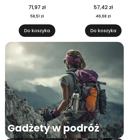
04
71,97 zł
57,42 zł
58,51 zł
46,68 zł
Do koszyka
Do koszyka
Gadżety w podróż