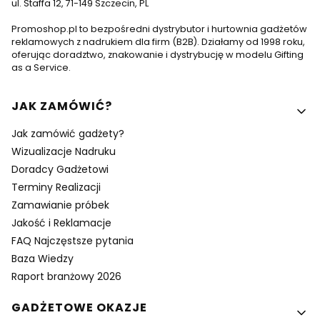
ul. Staffa 12, 71-149 Szczecin, PL
Promoshop.pl to bezpośredni dystrybutor i hurtownia gadżetów
reklamowych z nadrukiem dla firm (B2B). Działamy od 1998 roku,
oferując doradztwo, znakowanie i dystrybucję w modelu Gifting
as a Service.
Linki w stopce
JAK ZAMÓWIĆ?
Jak zamówić gadżety?
Wizualizacje Nadruku
Doradcy Gadżetowi
Terminy Realizacji
Zamawianie próbek
Jakość i Reklamacje
FAQ Najczęstsze pytania
Baza Wiedzy
Raport branżowy 2026
GADŻETOWE OKAZJE