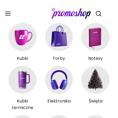
Gadże
Otwórz wy
Kubki
Torby
Notesy
Kubki
Elektronika
Święta
termiczne