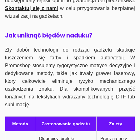
udostępniony rejestr opinii to gwarancja bezpieczeństwa.
Skontaktuj się z nami
w celu przygotowania bezpłatnej
wizualizacji na gadżetach.
J
ak uniknąć błędów naduku?
Zły dobór technologii do rodzaju gadżetu skutkuje
łuszczeniem się farby i spadkiem autorytetuj. W
Promoshop stosujemy rygorystyczne matryce decyzyjne i
dedykowane metody, takie jak trwały grawer laserowy,
który całkowicie eliminuje ryzyko mechanicznego
uszkodzenia znaku. Dla skomplikowanych przejść
tonalnych na tekstyliach wdrażamy technologię DTF lub
sublimację.
Metoda
Zastosowanie gadżetu
Zalety
Długopisy, breloki,
Precyzja przy