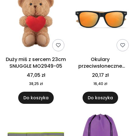
Duży miś z sercem 23cm
Okulary
SNUGGLE MO2949-05
przeciwsłoneczne
CALIFORNIA TOUCH
47,05 zł
20,17 zł
MO9617-10
38,25 zł
16,40 zł
Do koszyka
Do koszyka