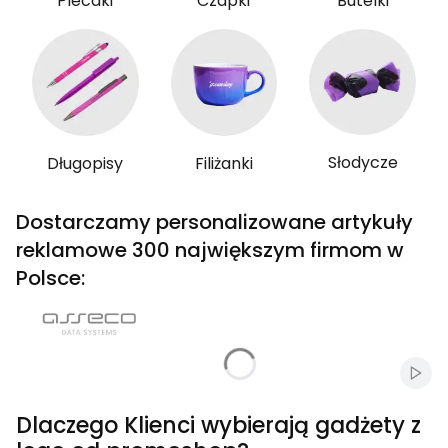
Plecaki
Czapki
Butelki
Słodycze
Długopisy
Filiżanki
Dostarczamy personalizowane artykuły
reklamowe 300 największym firmom w
Polsce:
Włąc
Dlaczego Klienci wybierają gadżety z