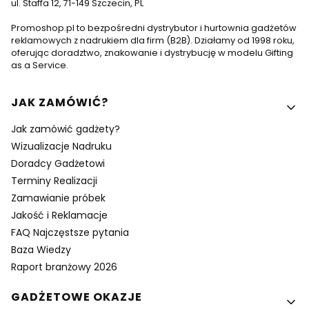
ul. Staffa 12, 71-149 Szczecin, PL
Promoshop.pl to bezpośredni dystrybutor i hurtownia gadżetów
reklamowych z nadrukiem dla firm (B2B). Działamy od 1998 roku,
oferując doradztwo, znakowanie i dystrybucję w modelu Gifting
as a Service.
Linki w stopce
JAK ZAMÓWIĆ?
Jak zamówić gadżety?
Wizualizacje Nadruku
Doradcy Gadżetowi
Terminy Realizacji
Zamawianie próbek
Jakość i Reklamacje
FAQ Najczęstsze pytania
Baza Wiedzy
Raport branżowy 2026
GADŻETOWE OKAZJE