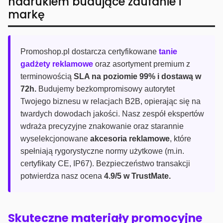
nadrukiem budujące zaufanie i
markę
Promoshop.pl dostarcza certyfikowane
tanie
gadżety reklamowe
oraz asortyment premium z
terminowością
SLA na poziomie 99% i dostawą w
72h.
Budujemy bezkompromisowy autorytet
Twojego biznesu w relacjach B2B, opierając się na
twardych dowodach jakości. Nasz zespół ekspertów
wdraża precyzyjne znakowanie oraz starannie
wyselekcjonowane
akcesoria reklamowe
, które
spełniają rygorystyczne normy użytkowe (m.in.
certyfikaty CE, IP67). Bezpieczeństwo transakcji
potwierdza nasz ocena
4.9/5 w TrustMate.
Skuteczne materiały promocyjne