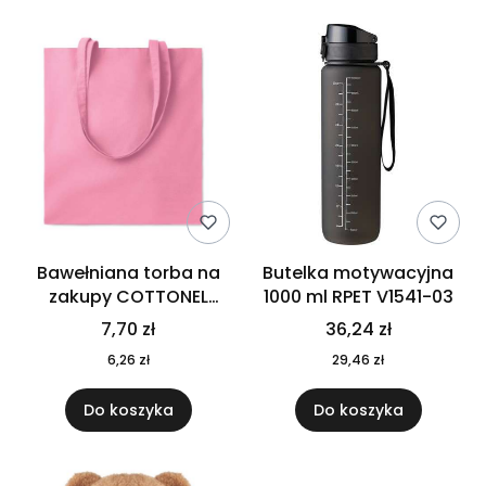
Bawełniana torba na
Butelka motywacyjna
zakupy COTTONEL
1000 ml RPET V1541-03
COLOUR++ MO9846-11
7,70 zł
36,24 zł
6,26 zł
29,46 zł
Do koszyka
Do koszyka