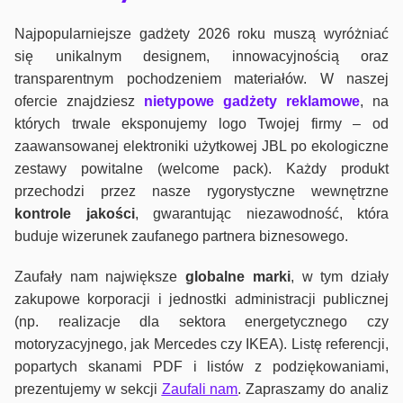
Najpopularniejsze gadżety 2026 roku muszą wyróżniać
się unikalnym designem, innowacyjnością oraz
transparentnym pochodzeniem materiałów. W naszej
ofercie znajdziesz
nietypowe gadżety reklamowe
, na
których trwale eksponujemy logo Twojej firmy – od
zaawansowanej elektroniki użytkowej JBL po ekologiczne
zestawy powitalne (welcome pack). Każdy produkt
przechodzi przez nasze rygorystyczne wewnętrzne
kontrole jako
ści
, gwarantując niezawodność, która
buduje wizerunek zaufanego partnera biznesowego.
Zaufały nam największe
globalne marki
, w tym działy
zakupowe korporacji i jednostki administracji publicznej
(np. realizacje dla sektora energetycznego czy
motoryzacyjnego, jak Mercedes czy IKEA). Listę referencji,
popartych skanami PDF i listów z podziękowaniami,
prezentujemy w sekcji
Zaufali nam
. Zapraszamy do analiz