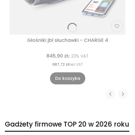
Głośniki jbl słuchawki - CHARGE 4
845,90 zł
z
23%
VAT
687,72 zł
bez VAT
Do koszyka
Gadżety firmowe TOP 20 w 2026 roku