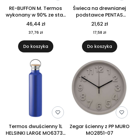
RE-BUFFON M. Termos
Świeca na drewnianej
wykonany w 90% ze stali
podstawce PENTAS
nierdzewnej
MO6282-40
46,44 zł
21,62 zł
pochodzącej z
37,76 zł
17,58 zł
recyklingu 520 ml 94294
Do koszyka
Do koszyka
Termos dwuścienny 1L
Zegar ścienny z PP MURO
HELSINKI LARGE MO6373-
MO2851-07