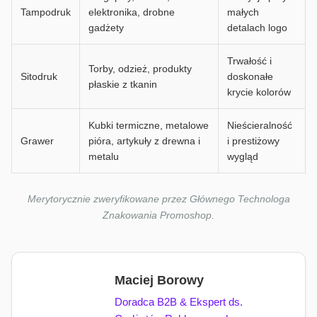
Tampodruk
elektronika, drobne
małych
gadżety
detalach logo
Trwałość i
Torby, odzież, produkty
Sitodruk
doskonałe
płaskie z tkanin
krycie kolorów
Kubki termiczne, metalowe
Nieścieralność
Grawer
pióra, artykuły z drewna i
i prestiżowy
metalu
wygląd
Merytorycznie zweryfikowane przez Głównego Technologa
Znakowania Promoshop.
Maciej Borowy
Doradca B2B & Ekspert ds.