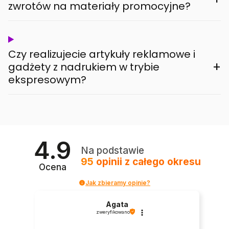
zwrotów na materiały promocyjne?
Czy realizujecie artykuły reklamowe i
+
gadżety z nadrukiem w trybie
ekspresowym?
4.9
Na podstawie
95
opinii
z całego okresu
Ocena
Jak zbieramy opinie?
Agata
zweryfikowano