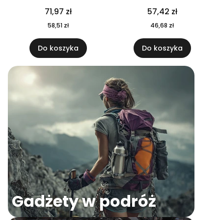
04
71,97 zł
57,42 zł
58,51 zł
46,68 zł
Do koszyka
Do koszyka
Gadżety w podróż