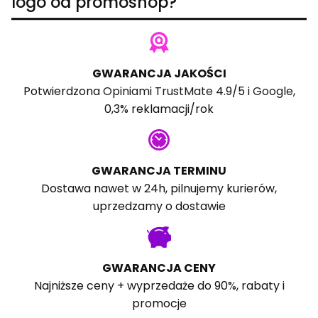
logo od promoshop?
GWARANCJA JAKOŚCI
Potwierdzona
Opiniami TrustMate
4.9/5 i
Google
,
0,3% reklamacji/rok
GWARANCJA TERMINU
Dostawa nawet w 24h, pilnujemy kurierów,
uprzedzamy o dostawie
GWARANCJA CENY
Najniższe ceny + wyprzedaże do 90%, rabaty i
promocje