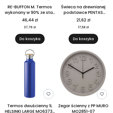
RE-BUFFON M. Termos
Świeca na drewnianej
wykonany w 90% ze stali
podstawce PENTAS
nierdzewnej
MO6282-40
46,44 zł
21,62 zł
pochodzącej z
37,76 zł
17,58 zł
recyklingu 520 ml 94294
Do koszyka
Do koszyka
Termos dwuścienny 1L
Zegar ścienny z PP MURO
HELSINKI LARGE MO6373-
MO2851-07