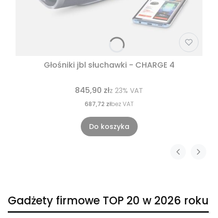
Głośniki jbl słuchawki - CHARGE 4
845,90 zł
z
23%
VAT
687,72 zł
bez VAT
Do koszyka
Gadżety firmowe TOP 20 w 2026 roku