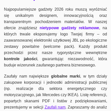
Najpopularniejsze gadżety 2026 roku muszą wyróżniać
się unikalnym designem, innowacyjnością oraz
transparentnym pochodzeniem materiałów. W naszej
ofercie znajdziesz
nietypowe gadżety reklamowe
, na
których trwale eksponujemy logo Twojej firmy – od
zaawansowanej elektroniki użytkowej JBL po ekologiczne
zestawy powitalne (welcome pack). Każdy produkt
przechodzi przez nasze rygorystyczne wewnętrzne
kontrole jako
ści
, gwarantując niezawodność, która
buduje wizerunek zaufanego partnera biznesowego.
Zaufały nam największe
globalne marki
, w tym działy
zakupowe korporacji i jednostki administracji publicznej
(np. realizacje dla sektora energetycznego czy
motoryzacyjnego, jak Mercedes czy IKEA). Listę referencji,
popartych skanami PDF i listów z podziękowaniami,
prezentujemy w sekcji
Zaufali nam
. Zapraszamy do analiz