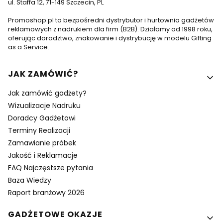
ul. Staffa 12, 71-149 Szczecin, PL
Promoshop.pl to bezpośredni dystrybutor i hurtownia gadżetów
reklamowych z nadrukiem dla firm (B2B). Działamy od 1998 roku,
oferując doradztwo, znakowanie i dystrybucję w modelu Gifting
as a Service.
Linki w stopce
JAK ZAMÓWIĆ?
Jak zamówić gadżety?
Wizualizacje Nadruku
Doradcy Gadżetowi
Terminy Realizacji
Zamawianie próbek
Jakość i Reklamacje
FAQ Najczęstsze pytania
Baza Wiedzy
Raport branżowy 2026
GADŻETOWE OKAZJE