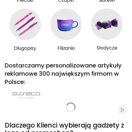
Plecaki
Czapki
Butelki
Słodycze
Długopisy
Filiżanki
Dostarczamy personalizowane artykuły
reklamowe 300 największym firmom w
Polsce:
Włąc
Dlaczego Klienci wybierają gadżety z