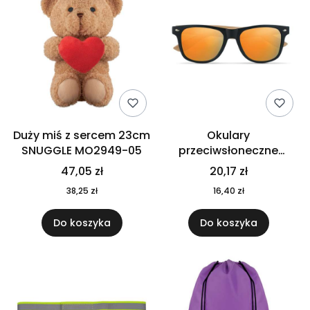
Duży miś z sercem 23cm
Okulary
SNUGGLE MO2949-05
przeciwsłoneczne
CALIFORNIA TOUCH
47,05 zł
20,17 zł
MO9617-10
38,25 zł
16,40 zł
Do koszyka
Do koszyka