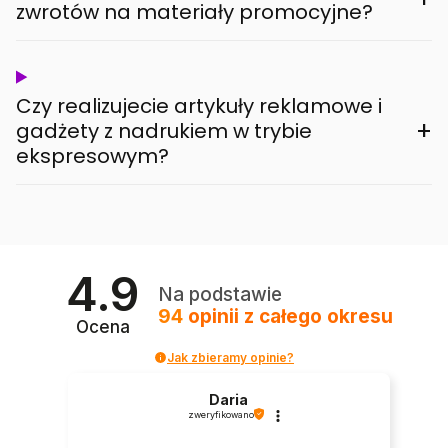
zwrotów na materiały promocyjne?
Czy realizujecie artykuły reklamowe i
+
gadżety z nadrukiem w trybie
ekspresowym?
4.9
Na podstawie
94
opinii
z całego okresu
Ocena
Jak zbieramy opinie?
Daria
zweryfikowano