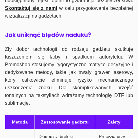
udostępniony rejestr opinii to gwarancja bezpieczeństwa.
Skontaktuj się z nami
w celu przygotowania bezpłatnej
wizualizacji na gadżetach.
J
ak uniknąć błędów naduku?
Zły dobór technologii do rodzaju gadżetu skutkuje
łuszczeniem się farby i spadkiem autorytetuj. W
Promoshop stosujemy rygorystyczne matryce decyzyjne i
dedykowane metody, takie jak trwały grawer laserowy,
który całkowicie eliminuje ryzyko mechanicznego
uszkodzenia znaku. Dla skomplikowanych przejść
tonalnych na tekstyliach wdrażamy technologię DTF lub
sublimację.
Metoda
Zastosowanie gadżetu
Zalety
Długopisy, breloki,
Precyzja przy