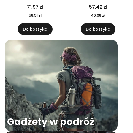
04
71,97 zł
57,42 zł
58,51 zł
46,68 zł
Do koszyka
Do koszyka
Gadżety w podróż