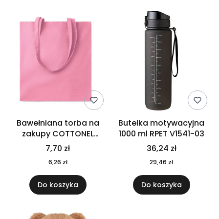
Bawełniana torba na
Butelka motywacyjna
zakupy COTTONEL
1000 ml RPET V1541-03
COLOUR++ MO9846-11
7,70 zł
36,24 zł
6,26 zł
29,46 zł
Do koszyka
Do koszyka