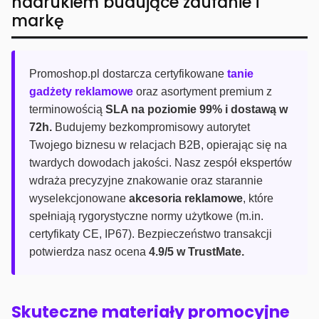
nadrukiem budujące zaufanie i
markę
Promoshop.pl dostarcza certyfikowane
tanie
gadżety reklamowe
oraz asortyment premium z
terminowością
SLA na poziomie 99% i dostawą w
72h.
Budujemy bezkompromisowy autorytet
Twojego biznesu w relacjach B2B, opierając się na
twardych dowodach jakości. Nasz zespół ekspertów
wdraża precyzyjne znakowanie oraz starannie
wyselekcjonowane
akcesoria reklamowe
, które
spełniają rygorystyczne normy użytkowe (m.in.
certyfikaty CE, IP67). Bezpieczeństwo transakcji
potwierdza nasz ocena
4.9/5 w TrustMate.
Skuteczne materiały promocyjne