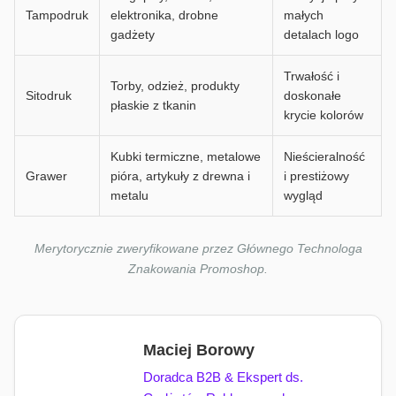
Tampodruk
elektronika, drobne
małych
gadżety
detalach logo
Trwałość i
Torby, odzież, produkty
Sitodruk
doskonałe
płaskie z tkanin
krycie kolorów
Kubki termiczne, metalowe
Nieścieralność
Grawer
pióra, artykuły z drewna i
i prestiżowy
metalu
wygląd
Merytorycznie zweryfikowane przez Głównego Technologa
Znakowania Promoshop.
Maciej Borowy
Doradca B2B & Ekspert ds.