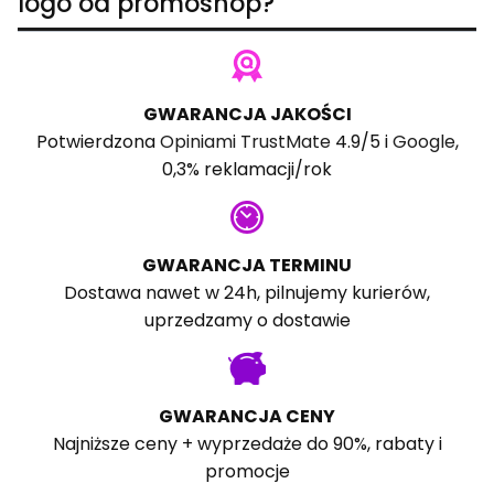
logo od promoshop?
GWARANCJA JAKOŚCI
Potwierdzona
Opiniami TrustMate
4.9/5 i
Google
,
0,3% reklamacji/rok
GWARANCJA TERMINU
Dostawa nawet w 24h, pilnujemy kurierów,
uprzedzamy o dostawie
GWARANCJA CENY
Najniższe ceny + wyprzedaże do 90%, rabaty i
promocje