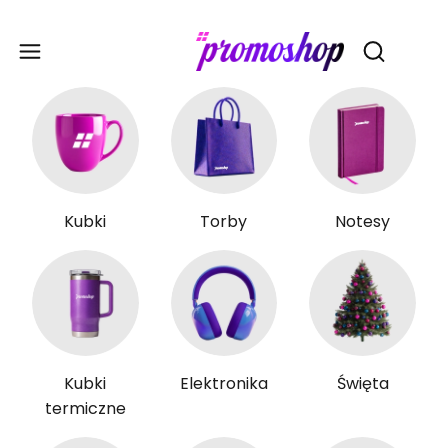
Gadże
Otwórz wy
Kubki
Torby
Notesy
Kubki
Elektronika
Święta
termiczne