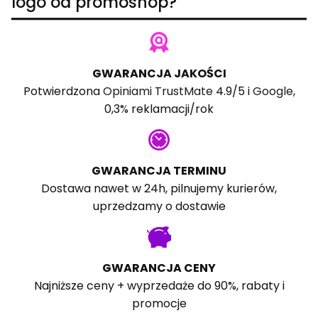
logo od promoshop?
GWARANCJA JAKOŚCI
Potwierdzona
Opiniami TrustMate
4.9/5 i
Google
,
0,3% reklamacji/rok
GWARANCJA TERMINU
Dostawa nawet w 24h, pilnujemy kurierów,
uprzedzamy o dostawie
GWARANCJA CENY
Najniższe ceny + wyprzedaże do 90%, rabaty i
promocje