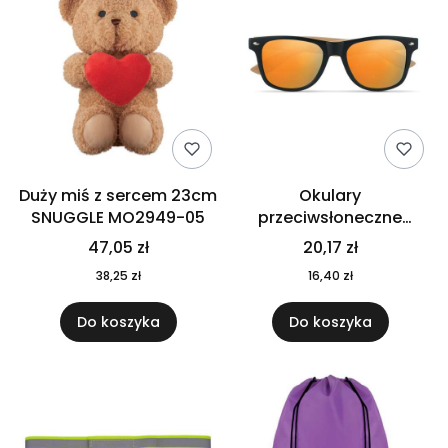
Duży miś z sercem 23cm
Okulary
SNUGGLE MO2949-05
przeciwsłoneczne
CALIFORNIA TOUCH
47,05 zł
20,17 zł
MO9617-10
38,25 zł
16,40 zł
Do koszyka
Do koszyka