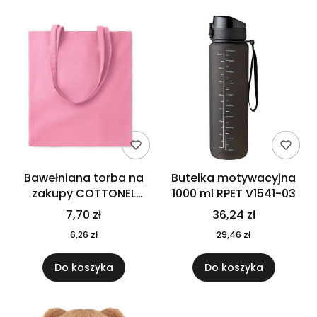
Bawełniana torba na
Butelka motywacyjna
zakupy COTTONEL
1000 ml RPET V1541-03
COLOUR++ MO9846-11
7,70 zł
36,24 zł
6,26 zł
29,46 zł
Do koszyka
Do koszyka