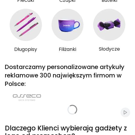
Plecaki
Czapki
Butelki
Słodycze
Długopisy
Filiżanki
Dostarczamy personalizowane artykuły
reklamowe 300 największym firmom w
Polsce:
Włąc
Dlaczego Klienci wybierają gadżety z