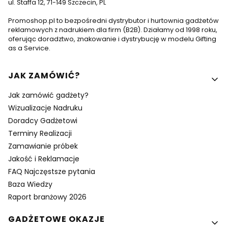
ul. Staffa 12, 71-149 Szczecin, PL
Promoshop.pl to bezpośredni dystrybutor i hurtownia gadżetów
reklamowych z nadrukiem dla firm (B2B). Działamy od 1998 roku,
oferując doradztwo, znakowanie i dystrybucję w modelu Gifting
as a Service.
Linki w stopce
JAK ZAMÓWIĆ?
Jak zamówić gadżety?
Wizualizacje Nadruku
Doradcy Gadżetowi
Terminy Realizacji
Zamawianie próbek
Jakość i Reklamacje
FAQ Najczęstsze pytania
Baza Wiedzy
Raport branżowy 2026
GADŻETOWE OKAZJE