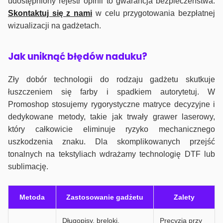
udostępniony rejestr opinii to gwarancja bezpieczeństwa.
Skontaktuj się z nami
w celu przygotowania bezpłatnej
wizualizacji na gadżetach.
J
ak uniknąć błędów naduku?
Zły dobór technologii do rodzaju gadżetu skutkuje
łuszczeniem się farby i spadkiem autorytetuj. W
Promoshop stosujemy rygorystyczne matryce decyzyjne i
dedykowane metody, takie jak trwały grawer laserowy,
który całkowicie eliminuje ryzyko mechanicznego
uszkodzenia znaku. Dla skomplikowanych przejść
tonalnych na tekstyliach wdrażamy technologię DTF lub
sublimację.
Metoda
Zastosowanie gadżetu
Zalety
Długopisy, breloki,
Precyzja przy