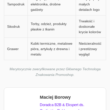
Tampodruk
elektronika, drobne
małych
gadżety
detalach logo
Trwałość i
Torby, odzież, produkty
Sitodruk
doskonałe
płaskie z tkanin
krycie kolorów
Kubki termiczne, metalowe
Nieścieralność
Grawer
pióra, artykuły z drewna i
i prestiżowy
metalu
wygląd
Merytorycznie zweryfikowane przez Głównego Technologa
Znakowania Promoshop.
Maciej Borowy
Doradca B2B & Ekspert ds.