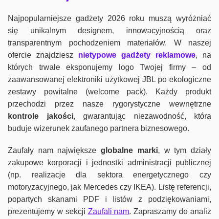
Najpopularniejsze gadżety 2026 roku muszą wyróżniać
się unikalnym designem, innowacyjnością oraz
transparentnym pochodzeniem materiałów. W naszej
ofercie znajdziesz
nietypowe gadżety reklamowe
, na
których trwale eksponujemy logo Twojej firmy – od
zaawansowanej elektroniki użytkowej JBL po ekologiczne
zestawy powitalne (welcome pack). Każdy produkt
przechodzi przez nasze rygorystyczne wewnętrzne
kontrole jako
ści
, gwarantując niezawodność, która
buduje wizerunek zaufanego partnera biznesowego.
Zaufały nam największe
globalne marki
, w tym działy
zakupowe korporacji i jednostki administracji publicznej
(np. realizacje dla sektora energetycznego czy
motoryzacyjnego, jak Mercedes czy IKEA). Listę referencji,
popartych skanami PDF i listów z podziękowaniami,
prezentujemy w sekcji
Zaufali nam
. Zapraszamy do analiz