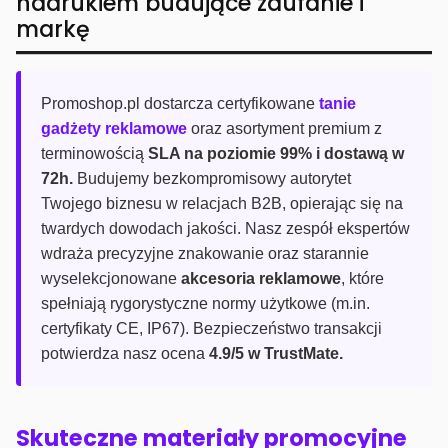
nadrukiem budujące zaufanie i
markę
Promoshop.pl dostarcza certyfikowane
tanie
gadżety reklamowe
oraz asortyment premium z
terminowością
SLA na poziomie 99% i dostawą w
72h.
Budujemy bezkompromisowy autorytet
Twojego biznesu w relacjach B2B, opierając się na
twardych dowodach jakości. Nasz zespół ekspertów
wdraża precyzyjne znakowanie oraz starannie
wyselekcjonowane
akcesoria reklamowe
, które
spełniają rygorystyczne normy użytkowe (m.in.
certyfikaty CE, IP67). Bezpieczeństwo transakcji
potwierdza nasz ocena
4.9/5 w TrustMate.
Skuteczne materiały promocyjne