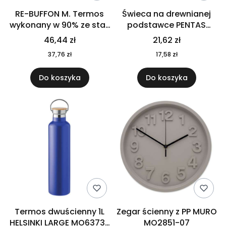
RE-BUFFON M. Termos
Świeca na drewnianej
wykonany w 90% ze stali
podstawce PENTAS
nierdzewnej
MO6282-40
46,44 zł
21,62 zł
pochodzącej z
37,76 zł
17,58 zł
recyklingu 520 ml 94294
Do koszyka
Do koszyka
Termos dwuścienny 1L
Zegar ścienny z PP MURO
HELSINKI LARGE MO6373-
MO2851-07