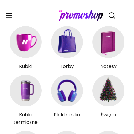
Gadże
Otwórz wy
Kubki
Torby
Notesy
Kubki
Elektronika
Święta
termiczne