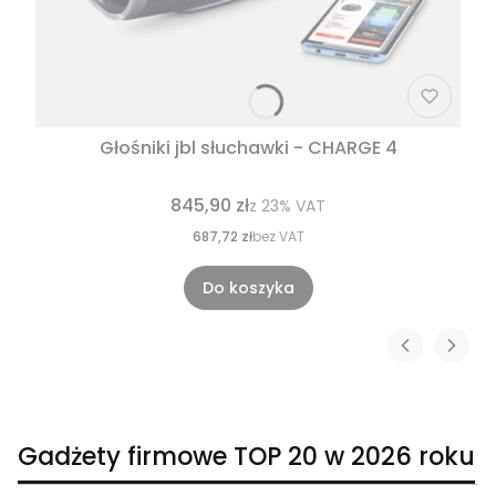
Głośniki jbl słuchawki - CHARGE 4
845,90 zł
z
23%
VAT
687,72 zł
bez VAT
Do koszyka
Gadżety firmowe TOP 20 w 2026 roku