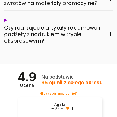
zwrotów na materiały promocyjne?
Czy realizujecie artykuły reklamowe i
+
gadżety z nadrukiem w trybie
ekspresowym?
4.9
Na podstawie
95
opinii
z całego okresu
Ocena
Jak zbieramy opinie?
Agata
zweryfikowano