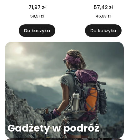
04
71,97 zł
57,42 zł
58,51 zł
46,68 zł
Do koszyka
Do koszyka
Gadżety w podróż