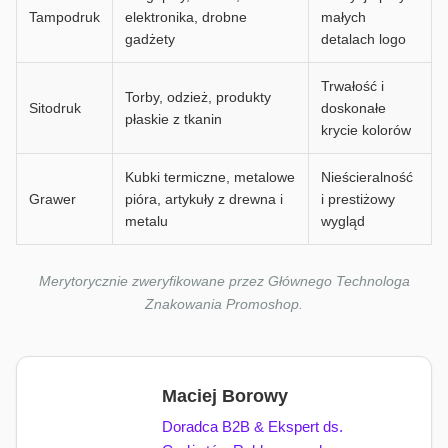
Tampodruk
elektronika, drobne
małych
gadżety
detalach logo
Trwałość i
Torby, odzież, produkty
Sitodruk
doskonałe
płaskie z tkanin
krycie kolorów
Kubki termiczne, metalowe
Nieścieralność
Grawer
pióra, artykuły z drewna i
i prestiżowy
metalu
wygląd
Merytorycznie zweryfikowane przez Głównego Technologa
Znakowania Promoshop.
Maciej Borowy
Doradca B2B & Ekspert ds.