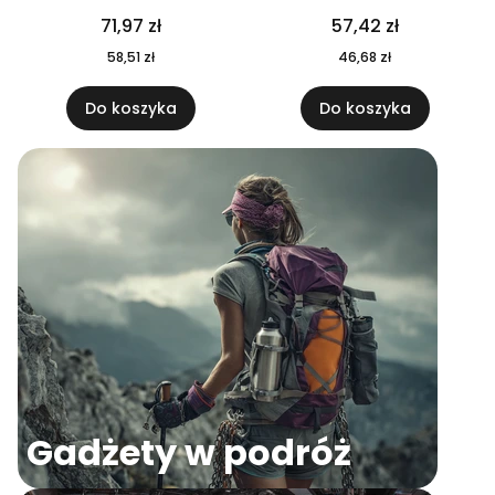
04
71,97 zł
57,42 zł
58,51 zł
46,68 zł
Do koszyka
Do koszyka
Gadżety w podróż