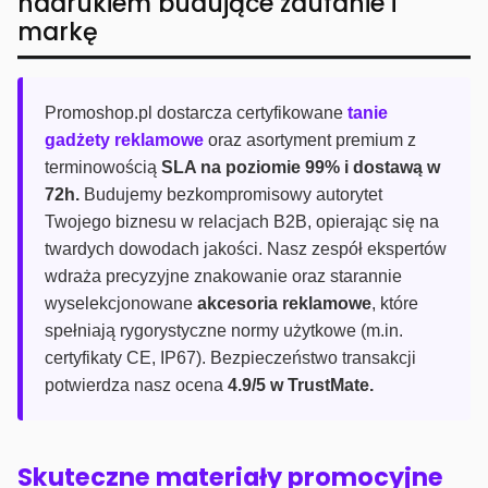
nadrukiem budujące zaufanie i
markę
Promoshop.pl dostarcza certyfikowane
tanie
gadżety reklamowe
oraz asortyment premium z
terminowością
SLA na poziomie 99% i dostawą w
72h.
Budujemy bezkompromisowy autorytet
Twojego biznesu w relacjach B2B, opierając się na
twardych dowodach jakości. Nasz zespół ekspertów
wdraża precyzyjne znakowanie oraz starannie
wyselekcjonowane
akcesoria reklamowe
, które
spełniają rygorystyczne normy użytkowe (m.in.
certyfikaty CE, IP67). Bezpieczeństwo transakcji
potwierdza nasz ocena
4.9/5 w TrustMate.
Skuteczne materiały promocyjne