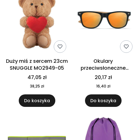
Duży miś z sercem 23cm
Okulary
SNUGGLE MO2949-05
przeciwsłoneczne
CALIFORNIA TOUCH
47,05 zł
20,17 zł
MO9617-10
38,25 zł
16,40 zł
Do koszyka
Do koszyka