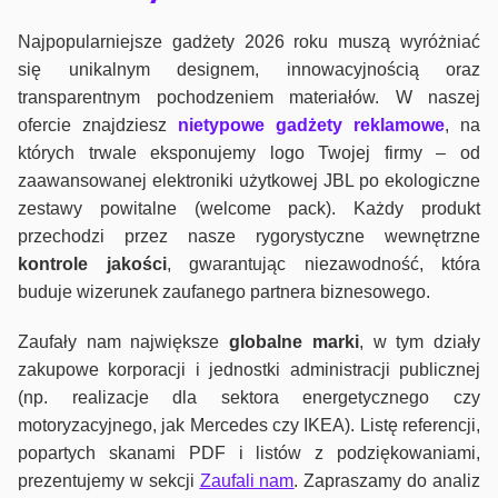
Najpopularniejsze gadżety 2026 roku muszą wyróżniać
się unikalnym designem, innowacyjnością oraz
transparentnym pochodzeniem materiałów. W naszej
ofercie znajdziesz
nietypowe gadżety reklamowe
, na
których trwale eksponujemy logo Twojej firmy – od
zaawansowanej elektroniki użytkowej JBL po ekologiczne
zestawy powitalne (welcome pack). Każdy produkt
przechodzi przez nasze rygorystyczne wewnętrzne
kontrole jako
ści
, gwarantując niezawodność, która
buduje wizerunek zaufanego partnera biznesowego.
Zaufały nam największe
globalne marki
, w tym działy
zakupowe korporacji i jednostki administracji publicznej
(np. realizacje dla sektora energetycznego czy
motoryzacyjnego, jak Mercedes czy IKEA). Listę referencji,
popartych skanami PDF i listów z podziękowaniami,
prezentujemy w sekcji
Zaufali nam
. Zapraszamy do analiz