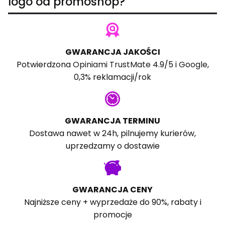
logo od promoshop?
GWARANCJA JAKOŚCI
Potwierdzona
Opiniami TrustMate
4.9/5 i
Google
,
0,3% reklamacji/rok
GWARANCJA TERMINU
Dostawa nawet w 24h, pilnujemy kurierów,
uprzedzamy o dostawie
GWARANCJA CENY
Najniższe ceny + wyprzedaże do 90%, rabaty i
promocje