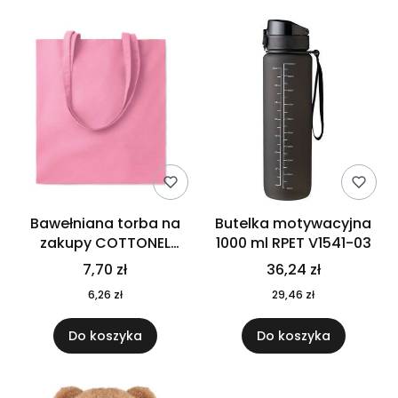
Bawełniana torba na
Butelka motywacyjna
zakupy COTTONEL
1000 ml RPET V1541-03
COLOUR++ MO9846-11
7,70 zł
36,24 zł
6,26 zł
29,46 zł
Do koszyka
Do koszyka