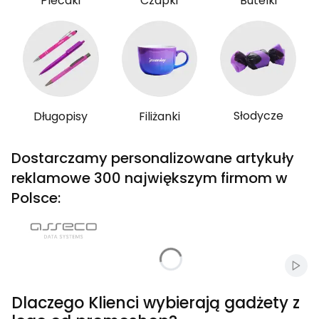
Plecaki
Czapki
Butelki
Słodycze
Długopisy
Filiżanki
Dostarczamy personalizowane artykuły
reklamowe 300 największym firmom w
Polsce:
Włąc
Dlaczego Klienci wybierają gadżety z