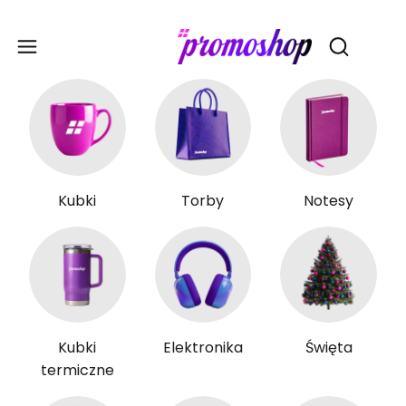
Gadże
Otwórz wy
Kubki
Torby
Notesy
Kubki
Elektronika
Święta
termiczne