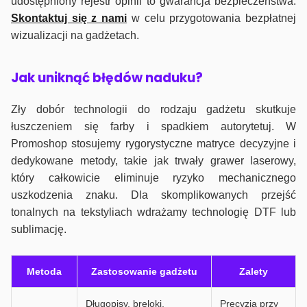
udostępniony rejestr opinii to gwarancja bezpieczeństwa.
Skontaktuj się z nami
w celu przygotowania bezpłatnej
wizualizacji na gadżetach.
J
ak uniknąć błędów naduku?
Zły dobór technologii do rodzaju gadżetu skutkuje
łuszczeniem się farby i spadkiem autorytetuj. W
Promoshop stosujemy rygorystyczne matryce decyzyjne i
dedykowane metody, takie jak trwały grawer laserowy,
który całkowicie eliminuje ryzyko mechanicznego
uszkodzenia znaku. Dla skomplikowanych przejść
tonalnych na tekstyliach wdrażamy technologię DTF lub
sublimację.
Metoda
Zastosowanie gadżetu
Zalety
Długopisy, breloki,
Precyzja przy