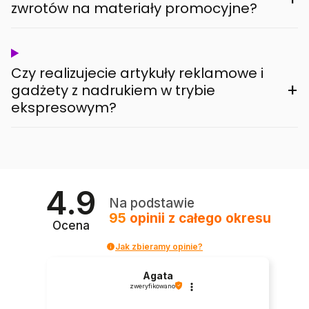
zwrotów na materiały promocyjne?
Czy realizujecie artykuły reklamowe i
+
gadżety z nadrukiem w trybie
ekspresowym?
4.9
Na podstawie
95
opinii
z całego okresu
Ocena
Jak zbieramy opinie?
Agata
zweryfikowano