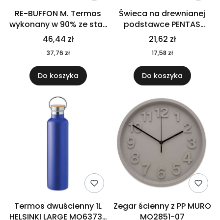
RE-BUFFON M. Termos
Świeca na drewnianej
wykonany w 90% ze stali
podstawce PENTAS
nierdzewnej
MO6282-40
46,44 zł
21,62 zł
pochodzącej z
37,76 zł
17,58 zł
recyklingu 520 ml 94294
Do koszyka
Do koszyka
Termos dwuścienny 1L
Zegar ścienny z PP MURO
HELSINKI LARGE MO6373-
MO2851-07