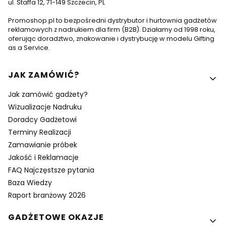
ul. Staffa 12, 71-149 Szczecin, PL
Promoshop.pl to bezpośredni dystrybutor i hurtownia gadżetów
reklamowych z nadrukiem dla firm (B2B). Działamy od 1998 roku,
oferując doradztwo, znakowanie i dystrybucję w modelu Gifting
as a Service.
Linki w stopce
JAK ZAMÓWIĆ?
Jak zamówić gadżety?
Wizualizacje Nadruku
Doradcy Gadżetowi
Terminy Realizacji
Zamawianie próbek
Jakość i Reklamacje
FAQ Najczęstsze pytania
Baza Wiedzy
Raport branżowy 2026
GADŻETOWE OKAZJE