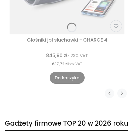
Głośniki jbl słuchawki - CHARGE 4
845,90 zł
z
23%
VAT
687,72 zł
bez VAT
Do koszyka
Gadżety firmowe TOP 20 w 2026 roku