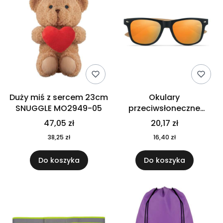
Duży miś z sercem 23cm
Okulary
SNUGGLE MO2949-05
przeciwsłoneczne
CALIFORNIA TOUCH
47,05 zł
20,17 zł
MO9617-10
38,25 zł
16,40 zł
Do koszyka
Do koszyka