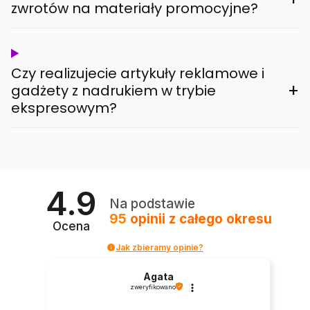
zwrotów na materiały promocyjne?
Czy realizujecie artykuły reklamowe i
+
gadżety z nadrukiem w trybie
ekspresowym?
4.9
Na podstawie
95
opinii
z całego okresu
Ocena
Jak zbieramy opinie?
Agata
zweryfikowano