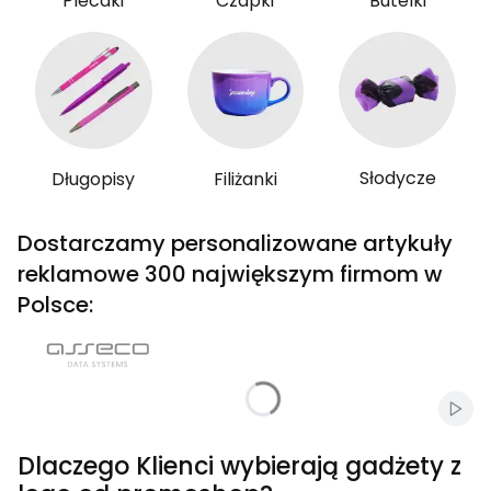
Plecaki
Czapki
Butelki
Słodycze
Długopisy
Filiżanki
Dostarczamy personalizowane artykuły
reklamowe 300 największym firmom w
Polsce:
Włąc
Dlaczego Klienci wybierają gadżety z