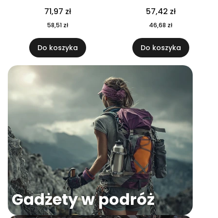
04
71,97 zł
57,42 zł
58,51 zł
46,68 zł
Do koszyka
Do koszyka
Gadżety w podróż