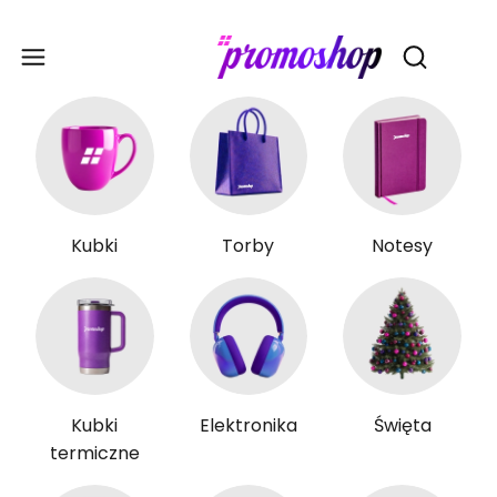
Gadże
Otwórz wy
Kubki
Torby
Notesy
Kubki
Elektronika
Święta
termiczne