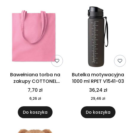
Bawełniana torba na
Butelka motywacyjna
zakupy COTTONEL
1000 ml RPET V1541-03
COLOUR++ MO9846-11
7,70 zł
36,24 zł
6,26 zł
29,46 zł
Do koszyka
Do koszyka