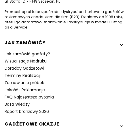
ul. Staffa 12, 71-149 Szczecin, PL
Promoshop.pl to bezpośredni dystrybutor i hurtownia gadżetów
reklamowych z nadrukiem dla firm (B2B). Działamy od 1998 roku,
oferując doradztwo, znakowanie i dystrybucję w modelu Gifting
as a Service.
Linki w stopce
JAK ZAMÓWIĆ?
Jak zamówić gadżety?
Wizualizacje Nadruku
Doradcy Gadżetowi
Terminy Realizacji
Zamawianie próbek
Jakość i Reklamacje
FAQ Najczęstsze pytania
Baza Wiedzy
Raport branżowy 2026
GADŻETOWE OKAZJE