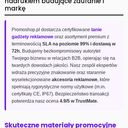
nadrukiem budujące zaufanie i
markę
Promoshop.pl dostarcza certyfikowane
tanie
gadżety reklamowe
oraz asortyment premium z
terminowością
SLA na poziomie 99% i dostawą w
72h.
Budujemy bezkompromisowy autorytet
Twojego biznesu w relacjach B2B, opierając się na
twardych dowodach jakości. Nasz zespół ekspertów
wdraża precyzyjne znakowanie oraz starannie
wyselekcjonowane
akcesoria reklamowe
, które
spełniają rygorystyczne normy użytkowe (m.in.
certyfikaty CE, IP67). Bezpieczeństwo transakcji
potwierdza nasz ocena
4.9/5 w TrustMate.
Skuteczne materiały promocyjne