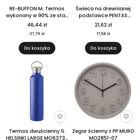
RE-BUFFON M. Termos
Świeca na drewnianej
wykonany w 90% ze stali
podstawce PENTAS
nierdzewnej
MO6282-40
46,44 zł
21,62 zł
pochodzącej z
37,76 zł
17,58 zł
recyklingu 520 ml 94294
Do koszyka
Do koszyka
Termos dwuścienny 1L
Zegar ścienny z PP MURO
HELSINKI LARGE MO6373-
MO2851-07