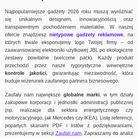
Najpopularniejsze gadżety 2026 roku muszą wyróżniać
się unikalnym designem, innowacyjnością oraz
transparentnym pochodzeniem materiałów. W naszej
ofercie znajdziesz
nietypowe gadżety reklamowe
, na
których trwale eksponujemy logo Twojej firmy – od
zaawansowanej elektroniki użytkowej JBL po ekologiczne
zestawy powitalne (welcome pack). Każdy produkt
przechodzi przez nasze rygorystyczne wewnętrzne
kontrole jako
ści
, gwarantując niezawodność, która
buduje wizerunek zaufanego partnera biznesowego.
Zaufały nam największe
globalne marki
, w tym działy
zakupowe korporacji i jednostki administracji publicznej
(np. realizacje dla sektora energetycznego czy
motoryzacyjnego, jak Mercedes czy IKEA). Listę referencji,
popartych skanami PDF i listów z podziękowaniami,
prezentujemy w sekcji
Zaufali nam
. Zapraszamy do analiz