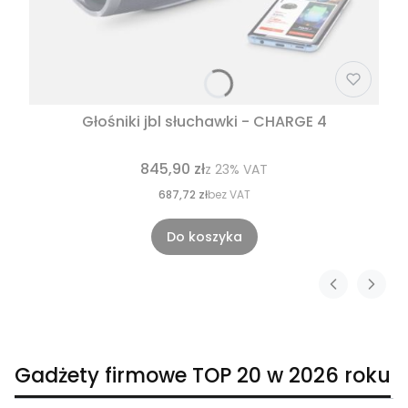
Głośniki jbl słuchawki - CHARGE 4
845,90 zł
z
23%
VAT
687,72 zł
bez VAT
Do koszyka
Gadżety firmowe TOP 20 w 2026 roku