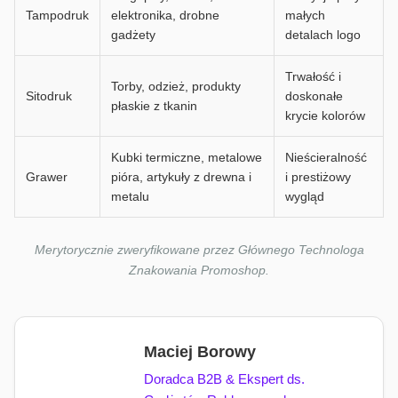
Tampodruk
elektronika, drobne
małych
gadżety
detalach logo
Trwałość i
Torby, odzież, produkty
Sitodruk
doskonałe
płaskie z tkanin
krycie kolorów
Kubki termiczne, metalowe
Nieścieralność
Grawer
pióra, artykuły z drewna i
i prestiżowy
metalu
wygląd
Merytorycznie zweryfikowane przez Głównego Technologa
Znakowania Promoshop.
Maciej Borowy
Doradca B2B & Ekspert ds.