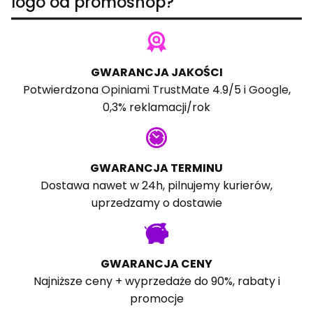
logo od promoshop?
GWARANCJA JAKOŚCI
Potwierdzona
Opiniami TrustMate
4.9/5 i
Google
,
0,3% reklamacji/rok
GWARANCJA TERMINU
Dostawa nawet w 24h, pilnujemy kurierów,
uprzedzamy o dostawie
GWARANCJA CENY
Najniższe ceny + wyprzedaże do 90%, rabaty i
promocje