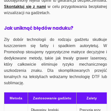
udostępniony rejestr opinii to gwarancja bezpieczeństwa.
Skontaktuj się z nami
w celu przygotowania bezpłatnej
wizualizacji na gadżetach.
J
ak uniknąć błędów naduku?
Zły dobór technologii do rodzaju gadżetu skutkuje
łuszczeniem się farby i spadkiem autorytetuj. W
Promoshop stosujemy rygorystyczne matryce decyzyjne i
dedykowane metody, takie jak trwały grawer laserowy,
który całkowicie eliminuje ryzyko mechanicznego
uszkodzenia znaku. Dla skomplikowanych przejść
tonalnych na tekstyliach wdrażamy technologię DTF lub
sublimację.
Metoda
Zastosowanie gadżetu
Zalety
Długopisy, breloki,
Precyzja przy