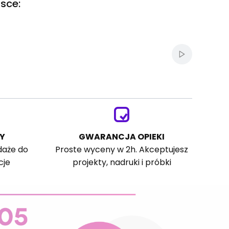
sce:
Włącz autom
Y
GWARANCJA OPIEKI
daże do
Proste wyceny w 2h. Akceptujesz
cje
projekty, nadruki i próbki