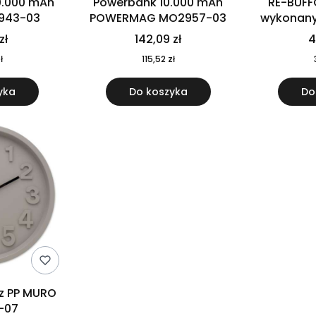
0.000 mAh
Powerbank 10.000 mAh
RE-BUFF
943-03
POWERMAG MO2957-03
wykonany 
nierdzewne
zł
142,09 zł
4
recykling
ł
115,52 zł
yka
Do koszyka
Do
 z PP MURO
-07