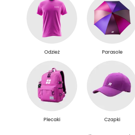
Odzież
Parasole
Plecaki
Czapki