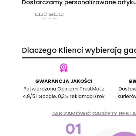
Dostarczamy personalizowane artyku
Dlaczego Klienci wybierają g
GWARANCJA JAKOŚCI
GW
Potwierdzona
Opiniami TrustMate
Dostaw
4.9/5 i
Google
, 0,3% reklamacji/rok
kurieró