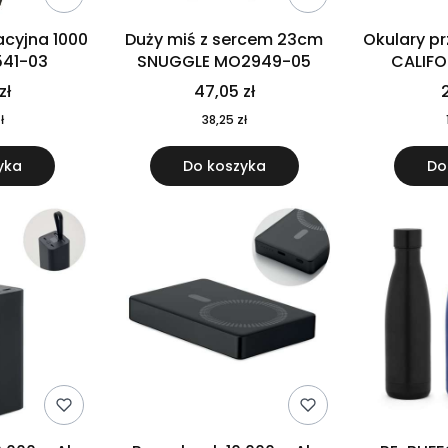
cyjna 1000
Duży miś z sercem 23cm
Okulary p
541-03
SNUGGLE MO2949-05
CALIF
MO
zł
47,05 zł
2
ł
38,25 zł
yka
Do koszyka
Do