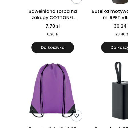
Bawełniana torba na
Butelka motywa
zakupy COTTONEL
ml RPET V1
COLOUR++ MO9846-11
7,70 zł
36,24 
6,26 zł
29,46 z
Do koszyka
Do kosz