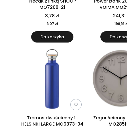
Plecak z linką SHOOP
Power bank 2
MO7208-21
VOIMA MO2
3,78 zł
241,31 
3,07 zł
196,19 z
Do koszyka
Do kosz
Termos dwuścienny 1L
Zegar ścienny
HELSINKI LARGE MO6373-04
MO2851