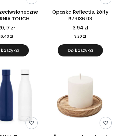
rzeciwsłoneczne
Opaska Reflectis, żółty
ORNIA TOUCH
R73136.03
9617-10
0,17 zł
3,94 zł
16,40 zł
3,20 zł
 koszyka
Do koszyka