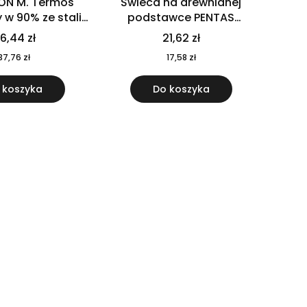
ON M. Termos
Świeca na drewnianej
w 90% ze stali
podstawce PENTAS
j pochodzącej z
MO6282-40
6,44 zł
21,62 zł
u 520 ml 94294
37,76 zł
17,58 zł
 koszyka
Do koszyka