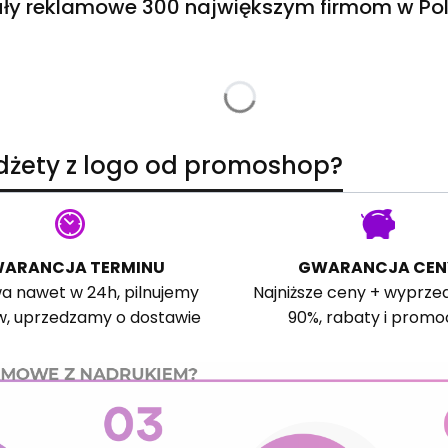
ły reklamowe 300 największym firmom w Pol
adżety z logo od promoshop?
ARANCJA TERMINU
GWARANCJA CEN
a nawet w 24h, pilnujemy
Najniższe ceny + wyprze
w, uprzedzamy o dostawie
90%, rabaty i promo