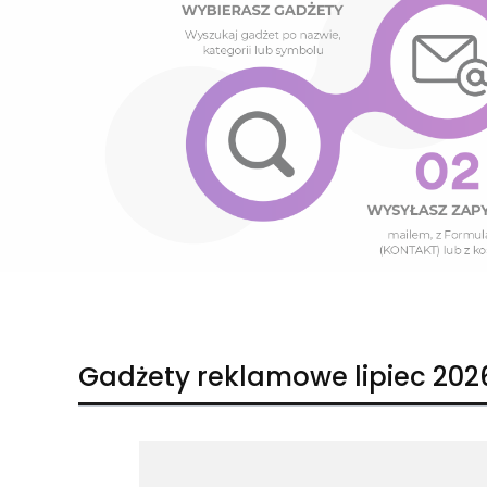
Naciśnij Enter lub spację, aby otworzyć stronę.
Naciśnij Enter lub spację, aby otworzyć stronę.
Gadżety reklamowe lipiec 202