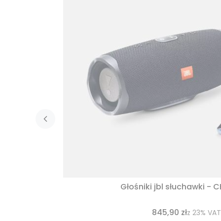
Głośniki jbl słuchawki - 
845,90 zł
z
23%
VAT