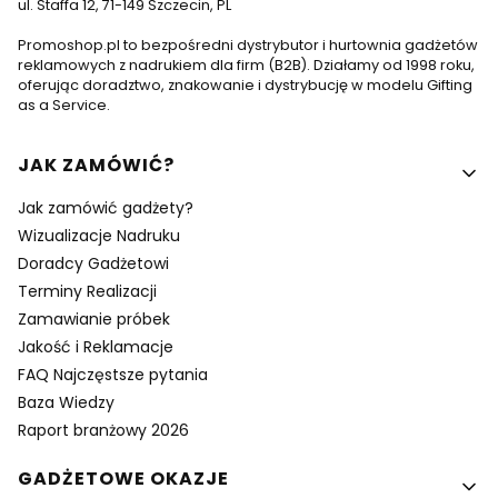
ul. Staffa 12, 71-149 Szczecin, PL
Promoshop.pl to bezpośredni dystrybutor i hurtownia gadżetów
reklamowych z nadrukiem dla firm (B2B). Działamy od 1998 roku,
oferując doradztwo, znakowanie i dystrybucję w modelu Gifting
as a Service.
Linki w stopce
JAK ZAMÓWIĆ?
Jak zamówić gadżety?
Wizualizacje Nadruku
Doradcy Gadżetowi
Terminy Realizacji
Zamawianie próbek
Jakość i Reklamacje
FAQ Najczęstsze pytania
Baza Wiedzy
Raport branżowy 2026
GADŻETOWE OKAZJE