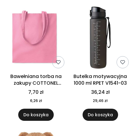
Bawełniana torba na
Butelka motywacyjna
zakupy COTTONEL
1000 ml RPET V1541-03
COLOUR++ MO9846-11
7,70 zł
36,24 zł
6,26 zł
29,46 zł
Do koszyka
Do koszyka