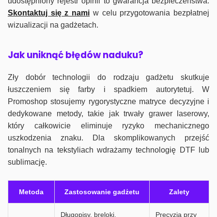
udostępniony rejestr opinii to gwarancja bezpieczeństwa.
Skontaktuj się z nami
w celu przygotowania bezpłatnej
wizualizacji na gadżetach.
J
ak uniknąć błędów naduku?
Zły dobór technologii do rodzaju gadżetu skutkuje
łuszczeniem się farby i spadkiem autorytetuj. W
Promoshop stosujemy rygorystyczne matryce decyzyjne i
dedykowane metody, takie jak trwały grawer laserowy,
który całkowicie eliminuje ryzyko mechanicznego
uszkodzenia znaku. Dla skomplikowanych przejść
tonalnych na tekstyliach wdrażamy technologię DTF lub
sublimację.
Metoda
Zastosowanie gadżetu
Zalety
Długopisy, breloki,
Precyzja przy