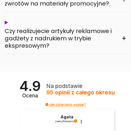
zwrotów na materiały promocyjne?
Czy realizujecie artykuły reklamowe i
+
gadżety z nadrukiem w trybie
ekspresowym?
4.9
Na podstawie
95
opinii
z całego okresu
Ocena
Jak zbieramy opinie?
Agata
zweryfikowano