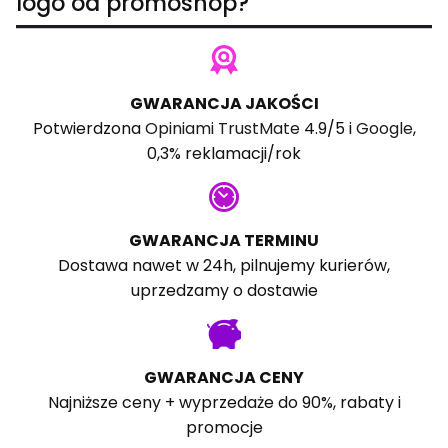
logo od promoshop?
GWARANCJA JAKOŚCI
Potwierdzona
Opiniami TrustMate
4.9/5 i
Google
,
0,3% reklamacji/rok
GWARANCJA TERMINU
Dostawa nawet w 24h, pilnujemy kurierów,
uprzedzamy o dostawie
GWARANCJA CENY
Najniższe ceny + wyprzedaże do 90%, rabaty i
promocje