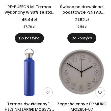
RE-BUFFON M. Termos
Świeca na drewnianej
wykonany w 90% ze stali
podstawce PENTAS
nierdzewnej
MO6282-40
46,44 zł
21,62 zł
pochodzącej z
37,76 zł
17,58 zł
recyklingu 520 ml 94294
Do koszyka
Do koszyka
Termos dwuścienny 1L
Zegar ścienny z PP MURO
HELSINKI LARGE MO6373-
MO2851-07