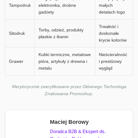
Tampodruk
elektronika, drobne
małych
gadżety
detalach logo
Trwałość i
Torby, odzież, produkty
Sitodruk
doskonałe
płaskie z tkanin
krycie kolorów
Kubki termiczne, metalowe
Nieścieralność
Grawer
pióra, artykuły z drewna i
i prestiżowy
metalu
wygląd
Merytorycznie zweryfikowane przez Głównego Technologa
Znakowania Promoshop.
Maciej Borowy
Doradca B2B & Ekspert ds.