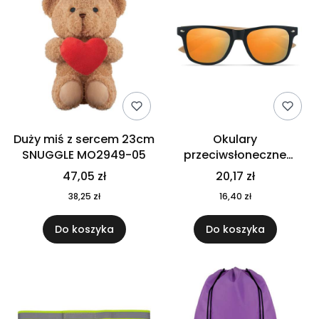
Duży miś z sercem 23cm
Okulary
SNUGGLE MO2949-05
przeciwsłoneczne
CALIFORNIA TOUCH
47,05 zł
20,17 zł
MO9617-10
38,25 zł
16,40 zł
Do koszyka
Do koszyka