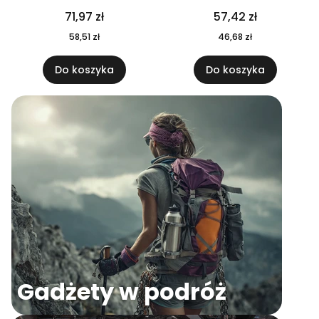
04
71,97 zł
57,42 zł
58,51 zł
46,68 zł
Do koszyka
Do koszyka
Gadżety w podróż