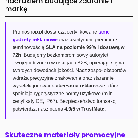
nadrukiem budujące zaufanie i
markę
Promoshop.pl dostarcza certyfikowane
tanie
gadżety reklamowe
oraz asortyment premium z
terminowością
SLA na poziomie 99% i dostawą w
72h.
Budujemy bezkompromisowy autorytet
Twojego biznesu w relacjach B2B, opierając się na
twardych dowodach jakości. Nasz zespół ekspertów
wdraża precyzyjne znakowanie oraz starannie
wyselekcjonowane
akcesoria reklamowe
, które
spełniają rygorystyczne normy użytkowe (m.in.
certyfikaty CE, IP67). Bezpieczeństwo transakcji
potwierdza nasz ocena
4.9/5 w TrustMate.
Skuteczne materiały promocyjne