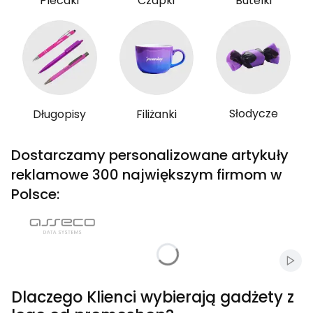
Plecaki
Czapki
Butelki
Słodycze
Długopisy
Filiżanki
Dostarczamy personalizowane artykuły
reklamowe 300 największym firmom w
Polsce:
Włąc
Dlaczego Klienci wybierają gadżety z