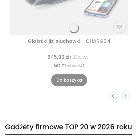
Głośniki jbl słuchawki - CHARGE 4
845,90 zł
z
23%
VAT
687,72 zł
bez VAT
Do koszyka
Gadżety firmowe TOP 20 w 2026 roku