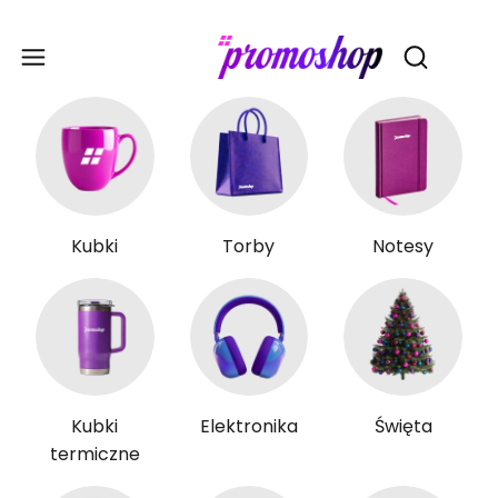
Gadże
Otwórz wy
Kubki
Torby
Notesy
Kubki
Elektronika
Święta
termiczne