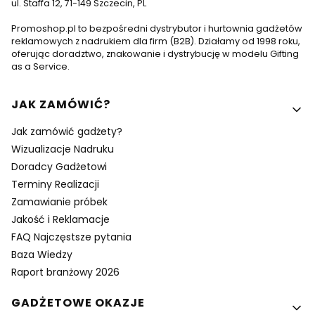
ul. Staffa 12, 71-149 Szczecin, PL
Promoshop.pl to bezpośredni dystrybutor i hurtownia gadżetów
reklamowych z nadrukiem dla firm (B2B). Działamy od 1998 roku,
oferując doradztwo, znakowanie i dystrybucję w modelu Gifting
as a Service.
Linki w stopce
JAK ZAMÓWIĆ?
Jak zamówić gadżety?
Wizualizacje Nadruku
Doradcy Gadżetowi
Terminy Realizacji
Zamawianie próbek
Jakość i Reklamacje
FAQ Najczęstsze pytania
Baza Wiedzy
Raport branżowy 2026
GADŻETOWE OKAZJE