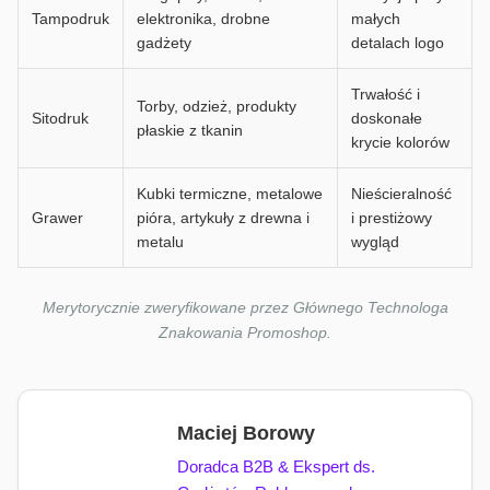
Tampodruk
elektronika, drobne
małych
gadżety
detalach logo
Trwałość i
Torby, odzież, produkty
Sitodruk
doskonałe
płaskie z tkanin
krycie kolorów
Kubki termiczne, metalowe
Nieścieralność
Grawer
pióra, artykuły z drewna i
i prestiżowy
metalu
wygląd
Merytorycznie zweryfikowane przez Głównego Technologa
Znakowania Promoshop.
Maciej Borowy
Doradca B2B & Ekspert ds.