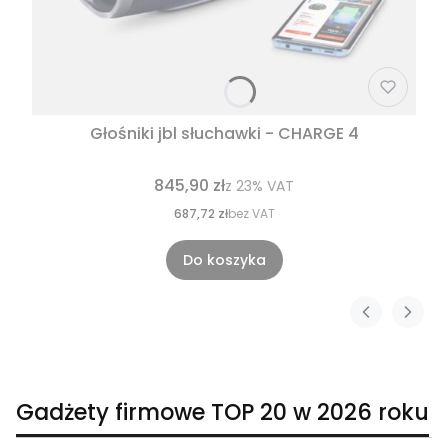
Głośniki jbl słuchawki - CHARGE 4
845,90 zł
z
23%
VAT
687,72 zł
bez VAT
Do koszyka
Gadżety firmowe TOP 20 w 2026 roku