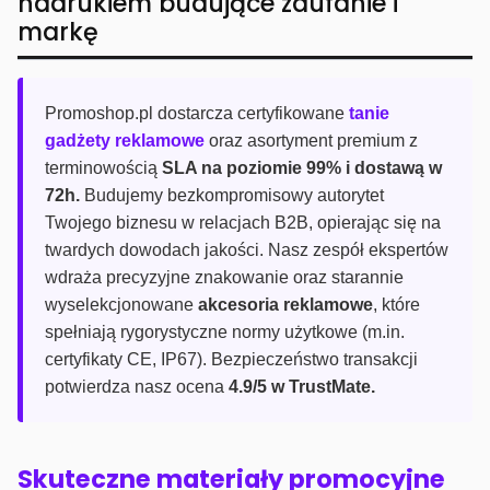
nadrukiem budujące zaufanie i
markę
Promoshop.pl dostarcza certyfikowane
tanie
gadżety reklamowe
oraz asortyment premium z
terminowością
SLA na poziomie 99% i dostawą w
72h.
Budujemy bezkompromisowy autorytet
Twojego biznesu w relacjach B2B, opierając się na
twardych dowodach jakości. Nasz zespół ekspertów
wdraża precyzyjne znakowanie oraz starannie
wyselekcjonowane
akcesoria reklamowe
, które
spełniają rygorystyczne normy użytkowe (m.in.
certyfikaty CE, IP67). Bezpieczeństwo transakcji
potwierdza nasz ocena
4.9/5 w TrustMate.
Skuteczne materiały promocyjne