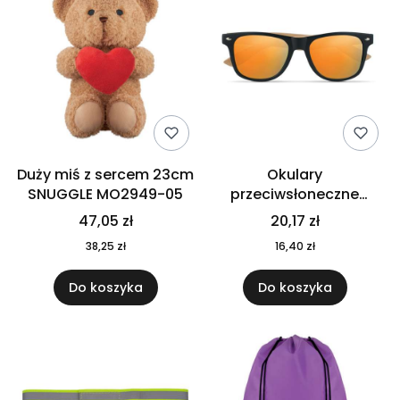
Duży miś z sercem 23cm
Okulary
SNUGGLE MO2949-05
przeciwsłoneczne
CALIFORNIA TOUCH
47,05 zł
20,17 zł
MO9617-10
38,25 zł
16,40 zł
Do koszyka
Do koszyka