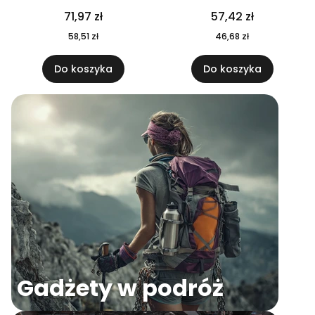
04
71,97 zł
57,42 zł
58,51 zł
46,68 zł
Do koszyka
Do koszyka
Gadżety w podróż