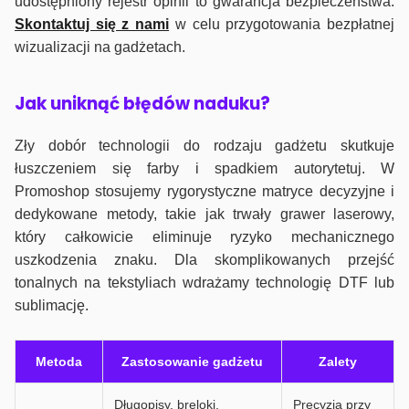
udostępniony rejestr opinii to gwarancja bezpieczeństwa.
Skontaktuj się z nami
w celu przygotowania bezpłatnej
wizualizacji na gadżetach.
J
ak uniknąć błędów naduku?
Zły dobór technologii do rodzaju gadżetu skutkuje
łuszczeniem się farby i spadkiem autorytetuj. W
Promoshop stosujemy rygorystyczne matryce decyzyjne i
dedykowane metody, takie jak trwały grawer laserowy,
który całkowicie eliminuje ryzyko mechanicznego
uszkodzenia znaku. Dla skomplikowanych przejść
tonalnych na tekstyliach wdrażamy technologię DTF lub
sublimację.
Metoda
Zastosowanie gadżetu
Zalety
Długopisy, breloki,
Precyzja przy