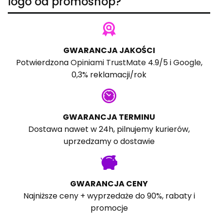
logo od promoshop?
GWARANCJA JAKOŚCI
Potwierdzona
Opiniami TrustMate
4.9/5 i
Google
,
0,3% reklamacji/rok
GWARANCJA TERMINU
Dostawa nawet w 24h, pilnujemy kurierów,
uprzedzamy o dostawie
GWARANCJA CENY
Najniższe ceny + wyprzedaże do 90%, rabaty i
promocje