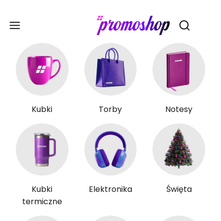
Gadże
Otwórz wy
Kubki
Torby
Notesy
Kubki
Elektronika
Święta
termiczne