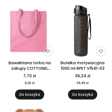
Bawełniana torba na
Butelka motywacyjna
zakupy COTTONEL
1000 ml RPET V1541-03
COLOUR++ MO9846-11
7,70 zł
36,24 zł
6,26 zł
29,46 zł
Do koszyka
Do koszyka