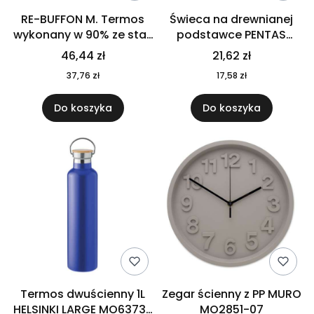
RE-BUFFON M. Termos
Świeca na drewnianej
wykonany w 90% ze stali
podstawce PENTAS
nierdzewnej
MO6282-40
46,44 zł
21,62 zł
pochodzącej z
37,76 zł
17,58 zł
recyklingu 520 ml 94294
Do koszyka
Do koszyka
Termos dwuścienny 1L
Zegar ścienny z PP MURO
HELSINKI LARGE MO6373-
MO2851-07