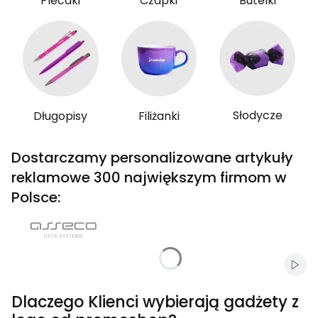
Plecaki
Czapki
Butelki
Słodycze
Długopisy
Filiżanki
Dostarczamy personalizowane artykuły
reklamowe 300 największym firmom w
Polsce:
Włąc
Dlaczego Klienci wybierają gadżety z