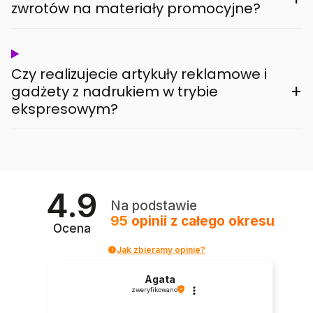
zwrotów na materiały promocyjne?
Czy realizujecie artykuły reklamowe i
+
gadżety z nadrukiem w trybie
ekspresowym?
4.9
Na podstawie
95
opinii
z całego okresu
Ocena
Jak zbieramy opinie?
Agata
zweryfikowano