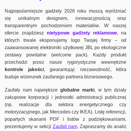
Najpopularniejsze gadżety 2026 roku muszą wyróżniać
się unikalnym designem, innowacyjnością oraz
transparentnym pochodzeniem materiałów. W naszej
ofercie znajdziesz
nietypowe gadżety reklamowe
, na
których trwale eksponujemy logo Twojej firmy – od
zaawansowanej elektroniki użytkowej JBL po ekologiczne
zestawy powitalne (welcome pack). Każdy produkt
przechodzi przez nasze rygorystyczne wewnętrzne
kontrole jako
ści
, gwarantując niezawodność, która
buduje wizerunek zaufanego partnera biznesowego.
Zaufały nam największe
globalne marki
, w tym działy
zakupowe korporacji i jednostki administracji publicznej
(np. realizacje dla sektora energetycznego czy
motoryzacyjnego, jak Mercedes czy IKEA). Listę referencji,
popartych skanami PDF i listów z podziękowaniami,
prezentujemy w sekcji
Zaufali nam
. Zapraszamy do analiz