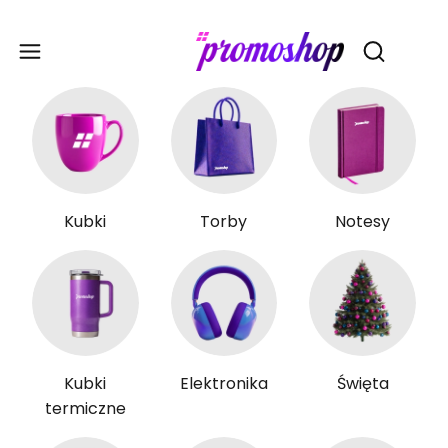
Gadże
Otwórz wy
Kubki
Torby
Notesy
Kubki
Elektronika
Święta
termiczne