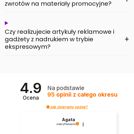
zwrotów na materiały promocyjne?
Czy realizujecie artykuły reklamowe i
+
gadżety z nadrukiem w trybie
ekspresowym?
4.9
Na podstawie
95
opinii
z całego okresu
Ocena
Jak zbieramy opinie?
Agata
zweryfikowano