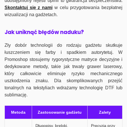
udostępniony rejestr opinii to gwarancja bezpieczeństwa.
Skontaktuj się z nami
w celu przygotowania bezpłatnej
wizualizacji na gadżetach.
J
ak uniknąć błędów naduku?
Zły dobór technologii do rodzaju gadżetu skutkuje
łuszczeniem się farby i spadkiem autorytetuj. W
Promoshop stosujemy rygorystyczne matryce decyzyjne i
dedykowane metody, takie jak trwały grawer laserowy,
który całkowicie eliminuje ryzyko mechanicznego
uszkodzenia znaku. Dla skomplikowanych przejść
tonalnych na tekstyliach wdrażamy technologię DTF lub
sublimację.
Metoda
Zastosowanie gadżetu
Zalety
Długopisy, breloki,
Precyzja przy