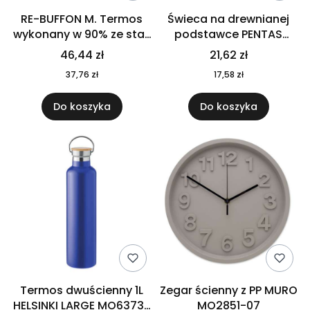
RE-BUFFON M. Termos
Świeca na drewnianej
wykonany w 90% ze stali
podstawce PENTAS
nierdzewnej
MO6282-40
46,44 zł
21,62 zł
pochodzącej z
37,76 zł
17,58 zł
recyklingu 520 ml 94294
Do koszyka
Do koszyka
Termos dwuścienny 1L
Zegar ścienny z PP MURO
HELSINKI LARGE MO6373-
MO2851-07