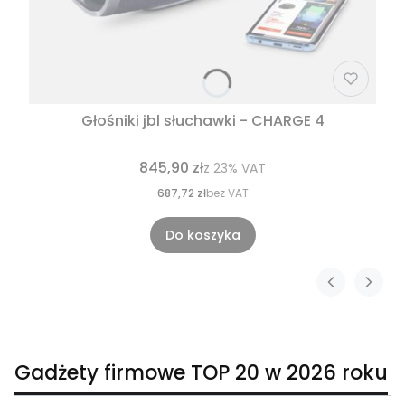
Głośniki jbl słuchawki - CHARGE 4
845,90 zł
z
23%
VAT
687,72 zł
bez VAT
Do koszyka
Gadżety firmowe TOP 20 w 2026 roku