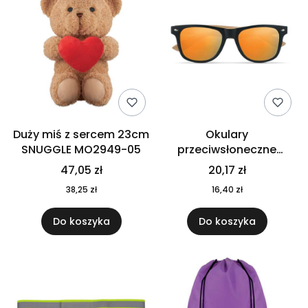
Duży miś z sercem 23cm
Okulary
SNUGGLE MO2949-05
przeciwsłoneczne
CALIFORNIA TOUCH
47,05 zł
20,17 zł
MO9617-10
38,25 zł
16,40 zł
Do koszyka
Do koszyka