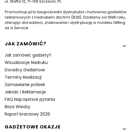
ul. Staffa 12, 71-149 Szczecin, PL
Promoshop.pl to bezpośredni dystrybutor i hurtownia gadżetów
reklamowych z nadrukiem dla firm (B2B). Działamy od 1998 roku,
oferując doradztwo, znakowanie i dystrybucję w modelu Gifting
as a Service.
Linki w stopce
JAK ZAMÓWIĆ?
Jak zamówić gadżety?
Wizualizacje Nadruku
Doradcy Gadżetowi
Terminy Realizacji
Zamawianie próbek
Jakość i Reklamacje
FAQ Najczęstsze pytania
Baza Wiedzy
Raport branżowy 2026
GADŻETOWE OKAZJE