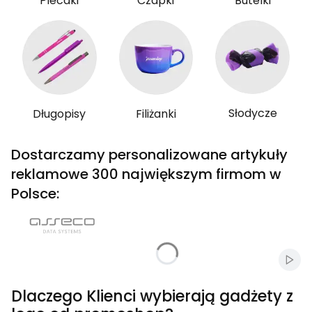
Plecaki
Czapki
Butelki
Słodycze
Długopisy
Filiżanki
Dostarczamy personalizowane artykuły
reklamowe 300 największym firmom w
Polsce:
Włąc
Dlaczego Klienci wybierają gadżety z