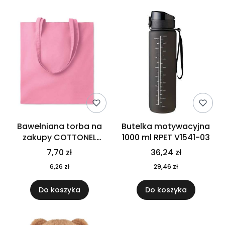
Bawełniana torba na
Butelka motywacyjna
zakupy COTTONEL
1000 ml RPET V1541-03
COLOUR++ MO9846-11
7,70 zł
36,24 zł
6,26 zł
29,46 zł
Do koszyka
Do koszyka