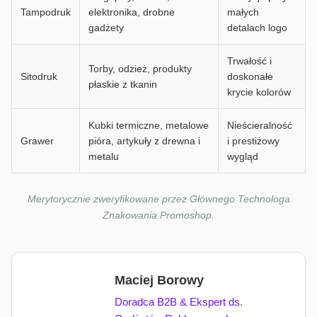
Tampodruk
elektronika, drobne
małych
gadżety
detalach logo
Trwałość i
Torby, odzież, produkty
Sitodruk
doskonałe
płaskie z tkanin
krycie kolorów
Kubki termiczne, metalowe
Nieścieralność
Grawer
pióra, artykuły z drewna i
i prestiżowy
metalu
wygląd
Merytorycznie zweryfikowane przez Głównego Technologa
Znakowania Promoshop.
Maciej Borowy
Doradca B2B & Ekspert ds.