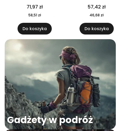
04
71,97 zł
57,42 zł
58,51 zł
46,68 zł
Do koszyka
Do koszyka
Gadżety w podróż