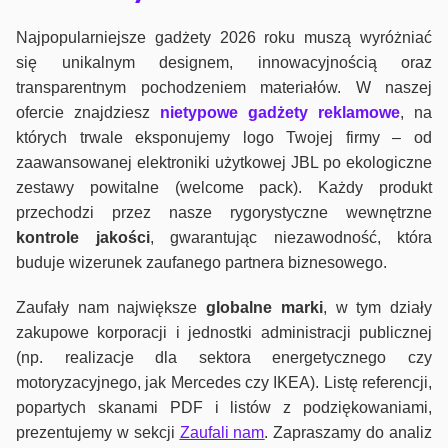
Najpopularniejsze gadżety 2026 roku muszą wyróżniać
się unikalnym designem, innowacyjnością oraz
transparentnym pochodzeniem materiałów. W naszej
ofercie znajdziesz
nietypowe gadżety reklamowe
, na
których trwale eksponujemy logo Twojej firmy – od
zaawansowanej elektroniki użytkowej JBL po ekologiczne
zestawy powitalne (welcome pack). Każdy produkt
przechodzi przez nasze rygorystyczne wewnętrzne
kontrole jako
ści
, gwarantując niezawodność, która
buduje wizerunek zaufanego partnera biznesowego.
Zaufały nam największe
globalne marki
, w tym działy
zakupowe korporacji i jednostki administracji publicznej
(np. realizacje dla sektora energetycznego czy
motoryzacyjnego, jak Mercedes czy IKEA). Listę referencji,
popartych skanami PDF i listów z podziękowaniami,
prezentujemy w sekcji
Zaufali nam
. Zapraszamy do analiz