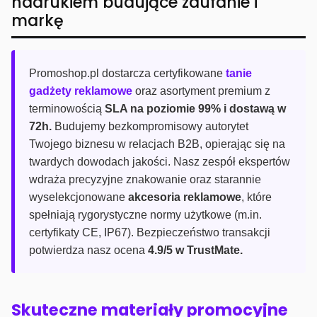
nadrukiem budujące zaufanie i
markę
Promoshop.pl dostarcza certyfikowane
tanie
gadżety reklamowe
oraz asortyment premium z
terminowością
SLA na poziomie 99% i dostawą w
72h.
Budujemy bezkompromisowy autorytet
Twojego biznesu w relacjach B2B, opierając się na
twardych dowodach jakości. Nasz zespół ekspertów
wdraża precyzyjne znakowanie oraz starannie
wyselekcjonowane
akcesoria reklamowe
, które
spełniają rygorystyczne normy użytkowe (m.in.
certyfikaty CE, IP67). Bezpieczeństwo transakcji
potwierdza nasz ocena
4.9/5 w TrustMate.
Skuteczne materiały promocyjne