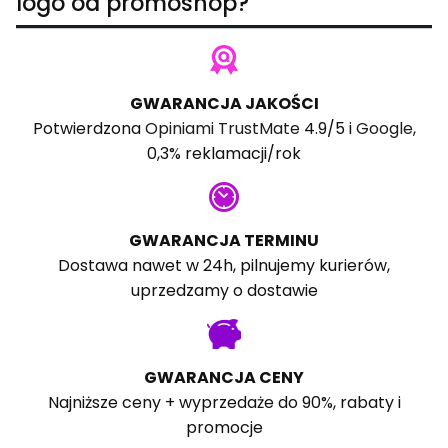
logo od promoshop?
GWARANCJA JAKOŚCI
Potwierdzona
Opiniami TrustMate
4.9/5 i
Google
,
0,3% reklamacji/rok
GWARANCJA TERMINU
Dostawa nawet w 24h, pilnujemy kurierów,
uprzedzamy o dostawie
GWARANCJA CENY
Najniższe ceny + wyprzedaże do 90%, rabaty i
promocje