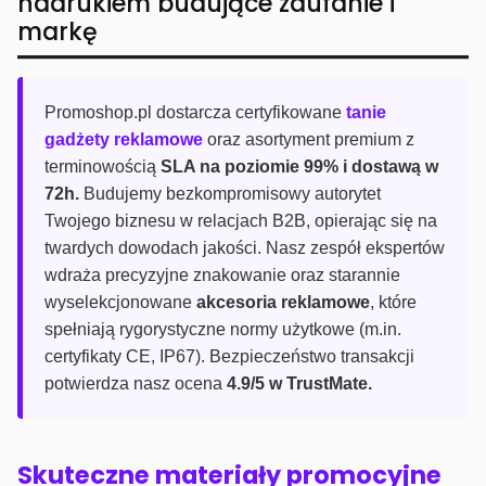
nadrukiem budujące zaufanie i
markę
Promoshop.pl dostarcza certyfikowane
tanie
gadżety reklamowe
oraz asortyment premium z
terminowością
SLA na poziomie 99% i dostawą w
72h.
Budujemy bezkompromisowy autorytet
Twojego biznesu w relacjach B2B, opierając się na
twardych dowodach jakości. Nasz zespół ekspertów
wdraża precyzyjne znakowanie oraz starannie
wyselekcjonowane
akcesoria reklamowe
, które
spełniają rygorystyczne normy użytkowe (m.in.
certyfikaty CE, IP67). Bezpieczeństwo transakcji
potwierdza nasz ocena
4.9/5 w TrustMate.
Skuteczne materiały promocyjne