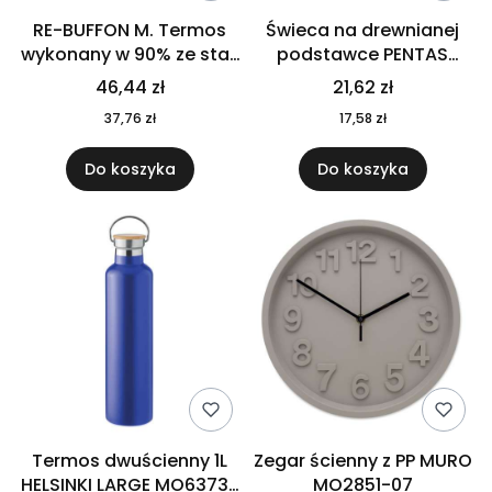
RE-BUFFON M. Termos
Świeca na drewnianej
wykonany w 90% ze stali
podstawce PENTAS
nierdzewnej
MO6282-40
46,44 zł
21,62 zł
pochodzącej z
37,76 zł
17,58 zł
recyklingu 520 ml 94294
Do koszyka
Do koszyka
Termos dwuścienny 1L
Zegar ścienny z PP MURO
HELSINKI LARGE MO6373-
MO2851-07