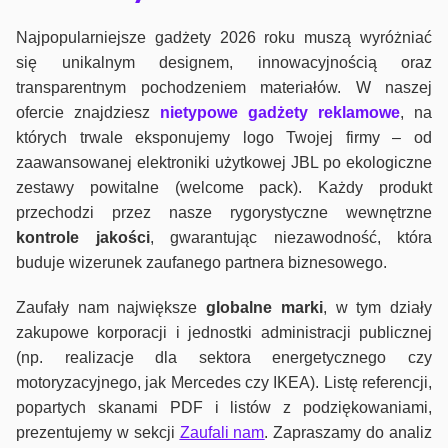
Najpopularniejsze gadżety 2026 roku muszą wyróżniać
się unikalnym designem, innowacyjnością oraz
transparentnym pochodzeniem materiałów. W naszej
ofercie znajdziesz
nietypowe gadżety reklamowe
, na
których trwale eksponujemy logo Twojej firmy – od
zaawansowanej elektroniki użytkowej JBL po ekologiczne
zestawy powitalne (welcome pack). Każdy produkt
przechodzi przez nasze rygorystyczne wewnętrzne
kontrole jako
ści
, gwarantując niezawodność, która
buduje wizerunek zaufanego partnera biznesowego.
Zaufały nam największe
globalne marki
, w tym działy
zakupowe korporacji i jednostki administracji publicznej
(np. realizacje dla sektora energetycznego czy
motoryzacyjnego, jak Mercedes czy IKEA). Listę referencji,
popartych skanami PDF i listów z podziękowaniami,
prezentujemy w sekcji
Zaufali nam
. Zapraszamy do analiz