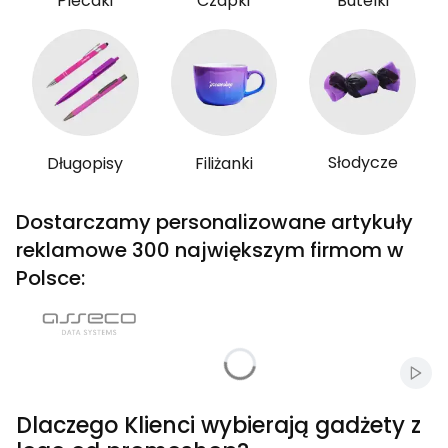
Plecaki
Czapki
Butelki
Słodycze
Długopisy
Filiżanki
Dostarczamy personalizowane artykuły
reklamowe 300 największym firmom w
Polsce:
Włąc
Dlaczego Klienci wybierają gadżety z