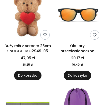
Duży miś z sercem 23cm
Okulary
SNUGGLE MO2949-05
przeciwsłoneczne
CALIFORNIA TOUCH
47,05 zł
20,17 zł
MO9617-10
38,25 zł
16,40 zł
Do koszyka
Do koszyka