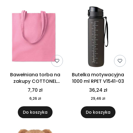
Bawełniana torba na
Butelka motywacyjna
zakupy COTTONEL
1000 ml RPET V1541-03
COLOUR++ MO9846-11
7,70 zł
36,24 zł
6,26 zł
29,46 zł
Do koszyka
Do koszyka