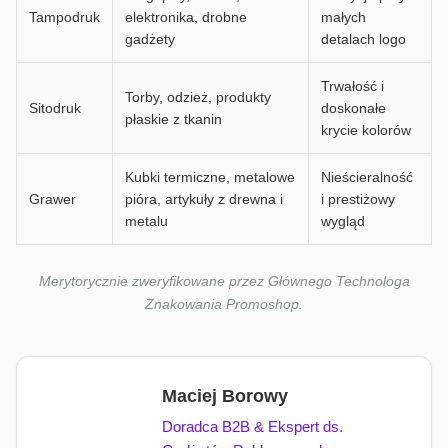
Tampodruk
elektronika, drobne
małych
gadżety
detalach logo
Trwałość i
Torby, odzież, produkty
Sitodruk
doskonałe
płaskie z tkanin
krycie kolorów
Kubki termiczne, metalowe
Nieścieralność
Grawer
pióra, artykuły z drewna i
i prestiżowy
metalu
wygląd
Merytorycznie zweryfikowane przez Głównego Technologa
Znakowania Promoshop.
Maciej Borowy
Doradca B2B & Ekspert ds.