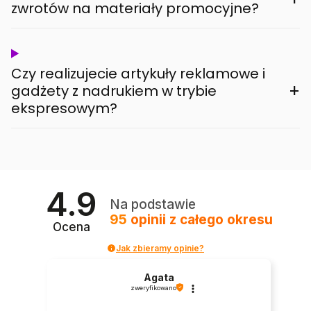
zwrotów na materiały promocyjne?
Czy realizujecie artykuły reklamowe i
+
gadżety z nadrukiem w trybie
ekspresowym?
4.9
Na podstawie
95
opinii
z całego okresu
Ocena
Jak zbieramy opinie?
Agata
zweryfikowano