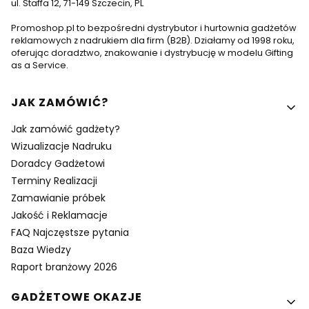
ul. Staffa 12, 71-149 Szczecin, PL
Promoshop.pl to bezpośredni dystrybutor i hurtownia gadżetów
reklamowych z nadrukiem dla firm (B2B). Działamy od 1998 roku,
oferując doradztwo, znakowanie i dystrybucję w modelu Gifting
as a Service.
Linki w stopce
JAK ZAMÓWIĆ?
Jak zamówić gadżety?
Wizualizacje Nadruku
Doradcy Gadżetowi
Terminy Realizacji
Zamawianie próbek
Jakość i Reklamacje
FAQ Najczęstsze pytania
Baza Wiedzy
Raport branżowy 2026
GADŻETOWE OKAZJE