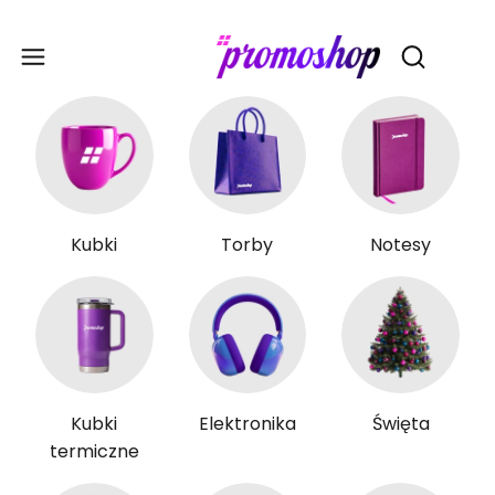
Gadże
Otwórz wy
Kubki
Torby
Notesy
Kubki
Elektronika
Święta
termiczne