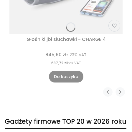
Głośniki jbl słuchawki - CHARGE 4
845,90 zł
z
23%
VAT
687,72 zł
bez VAT
Do koszyka
Gadżety firmowe TOP 20 w 2026 roku