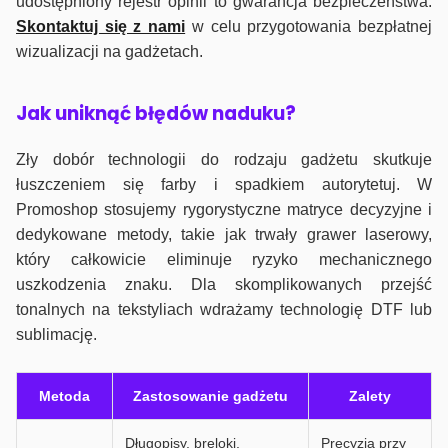
udostępniony rejestr opinii to gwarancja bezpieczeństwa.
Skontaktuj się z nami
w celu przygotowania bezpłatnej
wizualizacji na gadżetach.
J
ak uniknąć błędów naduku?
Zły dobór technologii do rodzaju gadżetu skutkuje
łuszczeniem się farby i spadkiem autorytetuj. W
Promoshop stosujemy rygorystyczne matryce decyzyjne i
dedykowane metody, takie jak trwały grawer laserowy,
który całkowicie eliminuje ryzyko mechanicznego
uszkodzenia znaku. Dla skomplikowanych przejść
tonalnych na tekstyliach wdrażamy technologię DTF lub
sublimację.
Metoda
Zastosowanie gadżetu
Zalety
Długopisy, breloki,
Precyzja przy