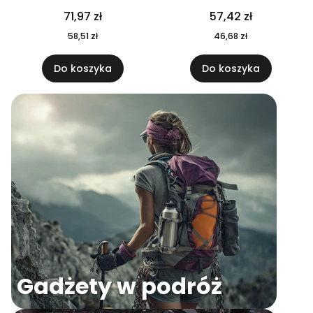
04
71,97 zł
57,42 zł
58,51 zł
46,68 zł
Do koszyka
Do koszyka
Gadżety w podróż