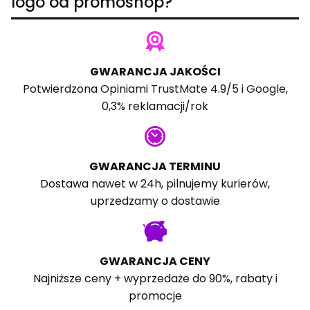
logo od promoshop?
GWARANCJA JAKOŚCI
Potwierdzona
Opiniami TrustMate
4.9/5 i
Google
,
0,3% reklamacji/rok
GWARANCJA TERMINU
Dostawa nawet w 24h, pilnujemy kurierów,
uprzedzamy o dostawie
GWARANCJA CENY
Najniższe ceny + wyprzedaże do 90%, rabaty i
promocje