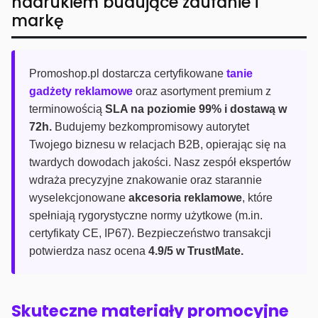
nadrukiem budujące zaufanie i
markę
Promoshop.pl dostarcza certyfikowane
tanie
gadżety reklamowe
oraz asortyment premium z
terminowością
SLA na poziomie 99% i dostawą w
72h.
Budujemy bezkompromisowy autorytet
Twojego biznesu w relacjach B2B, opierając się na
twardych dowodach jakości. Nasz zespół ekspertów
wdraża precyzyjne znakowanie oraz starannie
wyselekcjonowane
akcesoria reklamowe
, które
spełniają rygorystyczne normy użytkowe (m.in.
certyfikaty CE, IP67). Bezpieczeństwo transakcji
potwierdza nasz ocena
4.9/5 w TrustMate.
Skuteczne materiały promocyjne