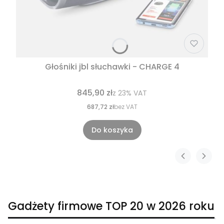
Głośniki jbl słuchawki - CHARGE 4
845,90 zł
z
23%
VAT
687,72 zł
bez VAT
Do koszyka
Gadżety firmowe TOP 20 w 2026 roku