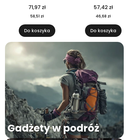
04
71,97 zł
57,42 zł
58,51 zł
46,68 zł
Do koszyka
Do koszyka
Gadżety w podróż