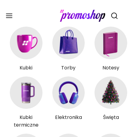
Gadże
Otwórz wy
Kubki
Torby
Notesy
Kubki
Elektronika
Święta
termiczne