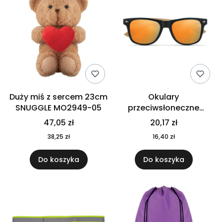
Duży miś z sercem 23cm
Okulary
SNUGGLE MO2949-05
przeciwsłoneczne
CALIFORNIA TOUCH
47,05 zł
20,17 zł
MO9617-10
38,25 zł
16,40 zł
Do koszyka
Do koszyka