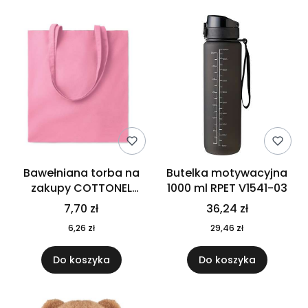
Bawełniana torba na
Butelka motywacyjna
zakupy COTTONEL
1000 ml RPET V1541-03
COLOUR++ MO9846-11
7,70 zł
36,24 zł
6,26 zł
29,46 zł
Do koszyka
Do koszyka