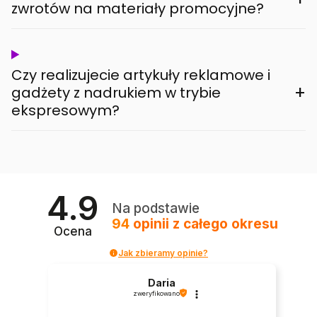
zwrotów na materiały promocyjne?
Czy realizujecie artykuły reklamowe i
+
gadżety z nadrukiem w trybie
ekspresowym?
4.9
Na podstawie
94
opinii
z całego okresu
Ocena
Jak zbieramy opinie?
Daria
zweryfikowano