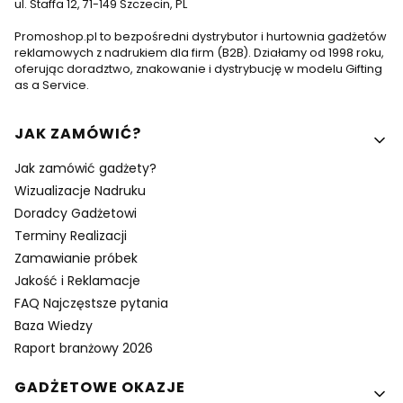
ul. Staffa 12, 71-149 Szczecin, PL
Promoshop.pl to bezpośredni dystrybutor i hurtownia gadżetów
reklamowych z nadrukiem dla firm (B2B). Działamy od 1998 roku,
oferując doradztwo, znakowanie i dystrybucję w modelu Gifting
as a Service.
Linki w stopce
JAK ZAMÓWIĆ?
Jak zamówić gadżety?
Wizualizacje Nadruku
Doradcy Gadżetowi
Terminy Realizacji
Zamawianie próbek
Jakość i Reklamacje
FAQ Najczęstsze pytania
Baza Wiedzy
Raport branżowy 2026
GADŻETOWE OKAZJE