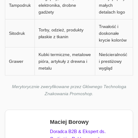
Tampodruk
elektronika, drobne
małych
gadżety
detalach logo
Trwałość i
Torby, odzież, produkty
Sitodruk
doskonałe
płaskie z tkanin
krycie kolorów
Kubki termiczne, metalowe
Nieścieralność
Grawer
pióra, artykuły z drewna i
i prestiżowy
metalu
wygląd
Merytorycznie zweryfikowane przez Głównego Technologa
Znakowania Promoshop.
Maciej Borowy
Doradca B2B & Ekspert ds.