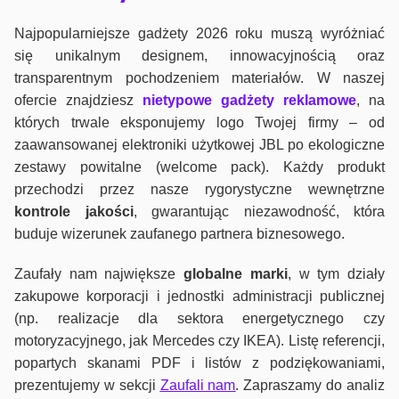
Najpopularniejsze gadżety 2026 roku muszą wyróżniać
się unikalnym designem, innowacyjnością oraz
transparentnym pochodzeniem materiałów. W naszej
ofercie znajdziesz
nietypowe gadżety reklamowe
, na
których trwale eksponujemy logo Twojej firmy – od
zaawansowanej elektroniki użytkowej JBL po ekologiczne
zestawy powitalne (welcome pack). Każdy produkt
przechodzi przez nasze rygorystyczne wewnętrzne
kontrole jako
ści
, gwarantując niezawodność, która
buduje wizerunek zaufanego partnera biznesowego.
Zaufały nam największe
globalne marki
, w tym działy
zakupowe korporacji i jednostki administracji publicznej
(np. realizacje dla sektora energetycznego czy
motoryzacyjnego, jak Mercedes czy IKEA). Listę referencji,
popartych skanami PDF i listów z podziękowaniami,
prezentujemy w sekcji
Zaufali nam
. Zapraszamy do analiz