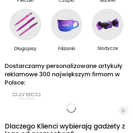
Plecaki
Czapki
Butelki
Słodycze
Długopisy
Filiżanki
Dostarczamy personalizowane artykuły
reklamowe 300 największym firmom w
Polsce:
Włąc
Dlaczego Klienci wybierają gadżety z