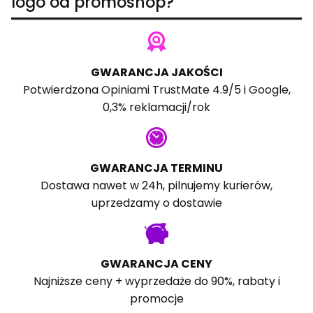
logo od promoshop?
GWARANCJA JAKOŚCI
Potwierdzona
Opiniami TrustMate
4.9/5 i
Google
,
0,3% reklamacji/rok
GWARANCJA TERMINU
Dostawa nawet w 24h, pilnujemy kurierów,
uprzedzamy o dostawie
GWARANCJA CENY
Najniższe ceny + wyprzedaże do 90%, rabaty i
promocje