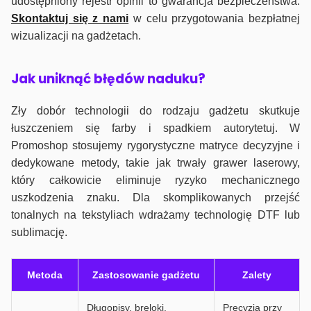
udostępniony rejestr opinii to gwarancja bezpieczeństwa.
Skontaktuj się z nami
w celu przygotowania bezpłatnej
wizualizacji na gadżetach.
J
ak uniknąć błędów naduku?
Zły dobór technologii do rodzaju gadżetu skutkuje
łuszczeniem się farby i spadkiem autorytetuj. W
Promoshop stosujemy rygorystyczne matryce decyzyjne i
dedykowane metody, takie jak trwały grawer laserowy,
który całkowicie eliminuje ryzyko mechanicznego
uszkodzenia znaku. Dla skomplikowanych przejść
tonalnych na tekstyliach wdrażamy technologię DTF lub
sublimację.
Metoda
Zastosowanie gadżetu
Zalety
Długopisy, breloki,
Precyzja przy