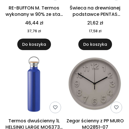
RE-BUFFON M. Termos
Świeca na drewnianej
wykonany w 90% ze stali
podstawce PENTAS
nierdzewnej
MO6282-40
46,44 zł
21,62 zł
pochodzącej z
37,76 zł
17,58 zł
recyklingu 520 ml 94294
Do koszyka
Do koszyka
Termos dwuścienny 1L
Zegar ścienny z PP MURO
HELSINKI LARGE MO6373-
MO2851-07