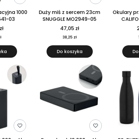
cyjna 1000
Duży miś z sercem 23cm
Okulary p
541-03
SNUGGLE MO2949-05
CALIF
MO
zł
47,05 zł
2
ł
38,25 zł
yka
Do koszyka
Do