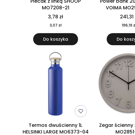
Plecak z linką SHOOP
Power bank 2
MO7208-21
VOIMA MO2
3,78 zł
241,31 
3,07 zł
196,19 z
Do koszyka
Do kosz
Termos dwuścienny 1L
Zegar ścienny
HELSINKI LARGE MO6373-04
MO2851