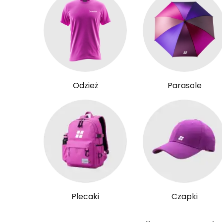
Odzież
Parasole
Plecaki
Czapki