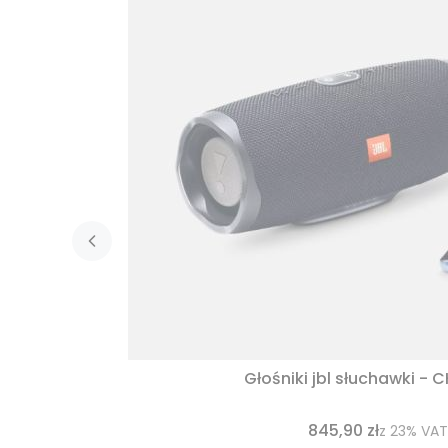
Głośniki jbl słuchawki - 
845,90 zł
z
23%
VAT