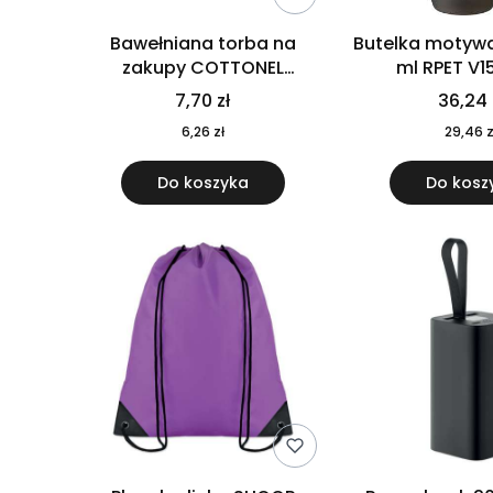
Bawełniana torba na
Butelka motywa
zakupy COTTONEL
ml RPET V1
COLOUR++ MO9846-11
7,70 zł
36,24 
6,26 zł
29,46 z
Do koszyka
Do kosz