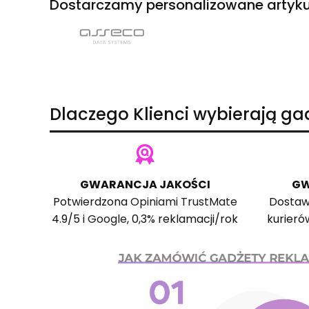
Dostarczamy personalizowane artyku
Dlaczego Klienci wybierają g
GWARANCJA JAKOŚCI
GW
Potwierdzona
Opiniami TrustMate
Dostaw
4.9/5 i
Google
, 0,3% reklamacji/rok
kurieró