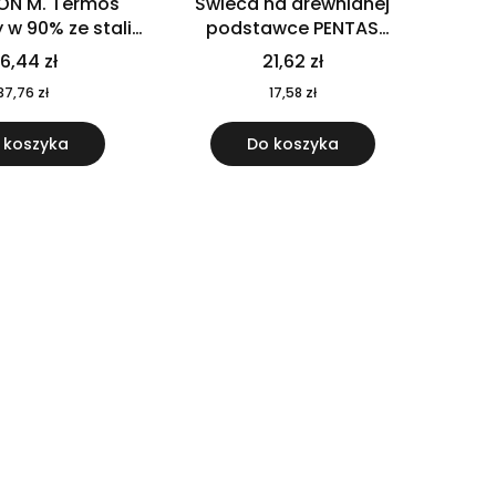
ON M. Termos
Świeca na drewnianej
w 90% ze stali
podstawce PENTAS
j pochodzącej z
MO6282-40
6,44 zł
21,62 zł
u 520 ml 94294
37,76 zł
17,58 zł
 koszyka
Do koszyka