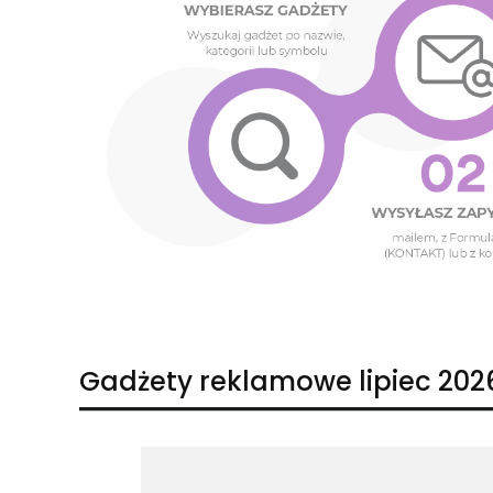
Naciśnij Enter lub spację, aby otworzyć stronę.
Naciśnij Enter lub spację, aby otworzyć stronę.
Gadżety reklamowe lipiec 202