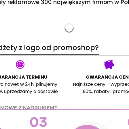
ły reklamowe 300 największym firmom w Pol
adżety z logo od promoshop?
ARANCJA TERMINU
GWARANCJA CEN
a nawet w 24h, pilnujemy
Najniższe ceny + wyprze
w, uprzedzamy o dostawie
90%, rabaty i promo