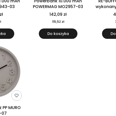
0.000 mAh
Powerbank 10.000 mAh
RE-BUFF
943-03
POWERMAG MO2957-03
wykonany 
nierdzewne
zł
142,09 zł
4
recykling
ł
115,52 zł
yka
Do koszyka
Do
 z PP MURO
-07