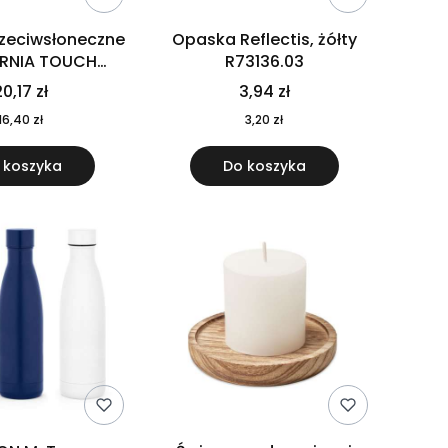
rzeciwsłoneczne
Opaska Reflectis, żółty
ORNIA TOUCH
R73136.03
9617-10
0,17 zł
3,94 zł
16,40 zł
3,20 zł
 koszyka
Do koszyka