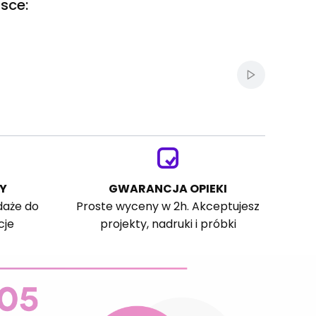
sce:
Włącz autom
Y
GWARANCJA OPIEKI
daże do
Proste wyceny w 2h. Akceptujesz
cje
projekty, nadruki i próbki