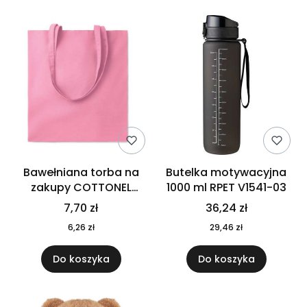
Bawełniana torba na
Butelka motywacyjna
zakupy COTTONEL
1000 ml RPET V1541-03
COLOUR++ MO9846-11
7,70 zł
36,24 zł
6,26 zł
29,46 zł
Do koszyka
Do koszyka