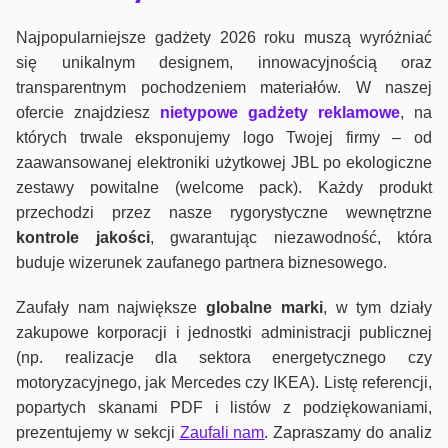
Najpopularniejsze gadżety 2026 roku muszą wyróżniać
się unikalnym designem, innowacyjnością oraz
transparentnym pochodzeniem materiałów. W naszej
ofercie znajdziesz
nietypowe gadżety reklamowe
, na
których trwale eksponujemy logo Twojej firmy – od
zaawansowanej elektroniki użytkowej JBL po ekologiczne
zestawy powitalne (welcome pack). Każdy produkt
przechodzi przez nasze rygorystyczne wewnętrzne
kontrole jako
ści
, gwarantując niezawodność, która
buduje wizerunek zaufanego partnera biznesowego.
Zaufały nam największe
globalne marki
, w tym działy
zakupowe korporacji i jednostki administracji publicznej
(np. realizacje dla sektora energetycznego czy
motoryzacyjnego, jak Mercedes czy IKEA). Listę referencji,
popartych skanami PDF i listów z podziękowaniami,
prezentujemy w sekcji
Zaufali nam
. Zapraszamy do analiz