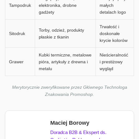
Tampodruk
elektronika, drobne
małych
gadżety
detalach logo
Trwałość i
Torby, odzież, produkty
Sitodruk
doskonałe
płaskie z tkanin
krycie kolorów
Kubki termiczne, metalowe
Nieścieralność
Grawer
pióra, artykuły z drewna i
i prestiżowy
metalu
wygląd
Merytorycznie zweryfikowane przez Głównego Technologa
Znakowania Promoshop.
Maciej Borowy
Doradca B2B & Ekspert ds.