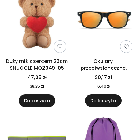
Duży miś z sercem 23cm
Okulary
SNUGGLE MO2949-05
przeciwsłoneczne
CALIFORNIA TOUCH
47,05 zł
20,17 zł
MO9617-10
38,25 zł
16,40 zł
Do koszyka
Do koszyka