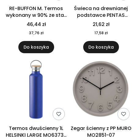
RE-BUFFON M. Termos
Świeca na drewnianej
wykonany w 90% ze stali
podstawce PENTAS
nierdzewnej
MO6282-40
46,44 zł
21,62 zł
pochodzącej z
37,76 zł
17,58 zł
recyklingu 520 ml 94294
Do koszyka
Do koszyka
Termos dwuścienny 1L
Zegar ścienny z PP MURO
HELSINKI LARGE MO6373-
MO2851-07