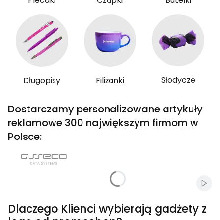
Plecaki
Czapki
Butelki
Słodycze
Długopisy
Filiżanki
Dostarczamy personalizowane artykuły
reklamowe 300 największym firmom w
Polsce:
Włąc
Dlaczego Klienci wybierają gadżety z