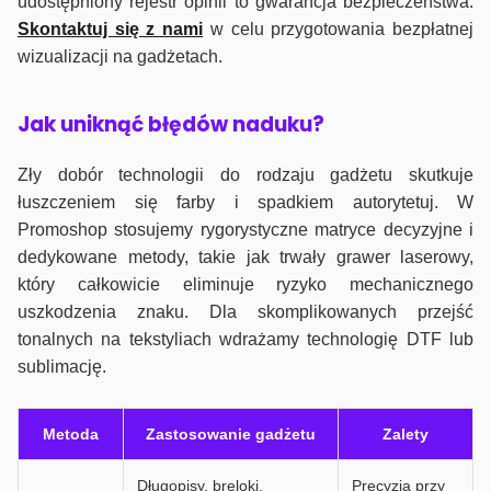
udostępniony rejestr opinii to gwarancja bezpieczeństwa.
Skontaktuj się z nami
w celu przygotowania bezpłatnej
wizualizacji na gadżetach.
J
ak uniknąć błędów naduku?
Zły dobór technologii do rodzaju gadżetu skutkuje
łuszczeniem się farby i spadkiem autorytetuj. W
Promoshop stosujemy rygorystyczne matryce decyzyjne i
dedykowane metody, takie jak trwały grawer laserowy,
który całkowicie eliminuje ryzyko mechanicznego
uszkodzenia znaku. Dla skomplikowanych przejść
tonalnych na tekstyliach wdrażamy technologię DTF lub
sublimację.
Metoda
Zastosowanie gadżetu
Zalety
Długopisy, breloki,
Precyzja przy