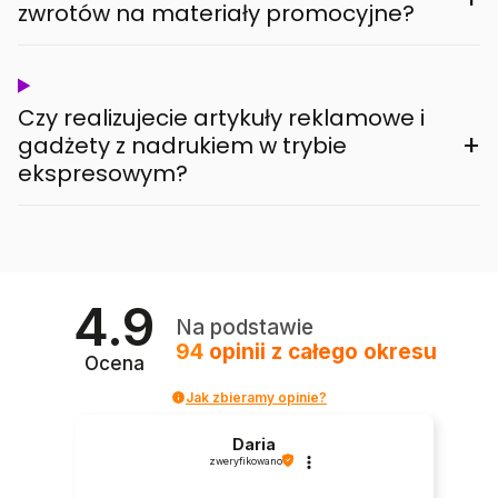
zwrotów na materiały promocyjne?
Czy realizujecie artykuły reklamowe i
+
gadżety z nadrukiem w trybie
ekspresowym?
4.9
Na podstawie
94
opinii
z całego okresu
Ocena
Jak zbieramy opinie?
Daria
zweryfikowano