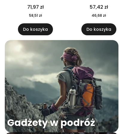
04
71,97 zł
57,42 zł
58,51 zł
46,68 zł
Do koszyka
Do koszyka
Gadżety w podróż