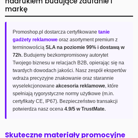
nadrukiem budujące zaufanie i
markę
Promoshop.pl dostarcza certyfikowane
tanie
gadżety reklamowe
oraz asortyment premium z
terminowością
SLA na poziomie 99% i dostawą w
72h.
Budujemy bezkompromisowy autorytet
Twojego biznesu w relacjach B2B, opierając się na
twardych dowodach jakości. Nasz zespół ekspertów
wdraża precyzyjne znakowanie oraz starannie
wyselekcjonowane
akcesoria reklamowe
, które
spełniają rygorystyczne normy użytkowe (m.in.
certyfikaty CE, IP67). Bezpieczeństwo transakcji
potwierdza nasz ocena
4.9/5 w TrustMate.
Skuteczne materiały promocyjne