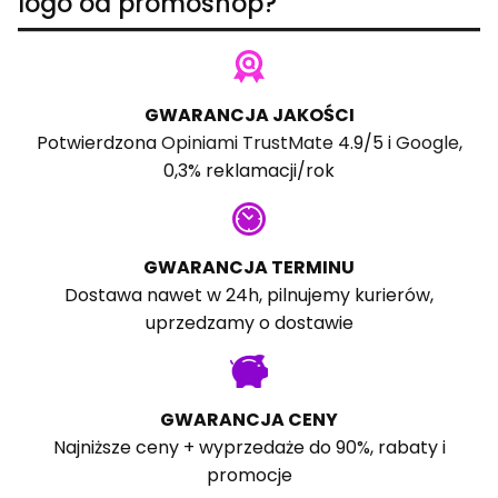
logo od promoshop?
GWARANCJA JAKOŚCI
Potwierdzona
Opiniami TrustMate
4.9/5 i
Google
,
0,3% reklamacji/rok
GWARANCJA TERMINU
Dostawa nawet w 24h, pilnujemy kurierów,
uprzedzamy o dostawie
GWARANCJA CENY
Najniższe ceny + wyprzedaże do 90%, rabaty i
promocje