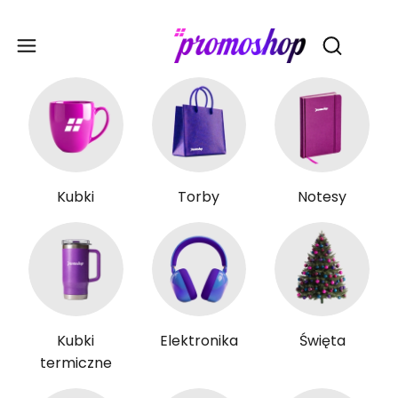
Gadże
Otwórz wy
Kubki
Torby
Notesy
Kubki
Elektronika
Święta
termiczne