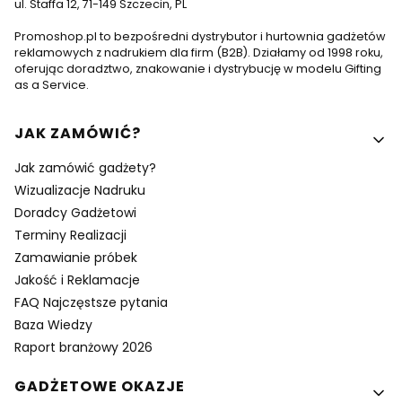
ul. Staffa 12, 71-149 Szczecin, PL
Promoshop.pl to bezpośredni dystrybutor i hurtownia gadżetów
reklamowych z nadrukiem dla firm (B2B). Działamy od 1998 roku,
oferując doradztwo, znakowanie i dystrybucję w modelu Gifting
as a Service.
Linki w stopce
JAK ZAMÓWIĆ?
Jak zamówić gadżety?
Wizualizacje Nadruku
Doradcy Gadżetowi
Terminy Realizacji
Zamawianie próbek
Jakość i Reklamacje
FAQ Najczęstsze pytania
Baza Wiedzy
Raport branżowy 2026
GADŻETOWE OKAZJE