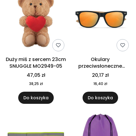
Duży miś z sercem 23cm
Okulary
SNUGGLE MO2949-05
przeciwsłoneczne
CALIFORNIA TOUCH
47,05 zł
20,17 zł
MO9617-10
38,25 zł
16,40 zł
Do koszyka
Do koszyka