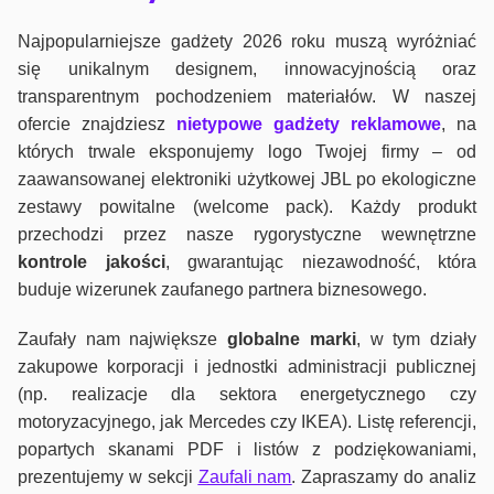
Najpopularniejsze gadżety 2026 roku muszą wyróżniać
się unikalnym designem, innowacyjnością oraz
transparentnym pochodzeniem materiałów. W naszej
ofercie znajdziesz
nietypowe gadżety reklamowe
, na
których trwale eksponujemy logo Twojej firmy – od
zaawansowanej elektroniki użytkowej JBL po ekologiczne
zestawy powitalne (welcome pack). Każdy produkt
przechodzi przez nasze rygorystyczne wewnętrzne
kontrole jako
ści
, gwarantując niezawodność, która
buduje wizerunek zaufanego partnera biznesowego.
Zaufały nam największe
globalne marki
, w tym działy
zakupowe korporacji i jednostki administracji publicznej
(np. realizacje dla sektora energetycznego czy
motoryzacyjnego, jak Mercedes czy IKEA). Listę referencji,
popartych skanami PDF i listów z podziękowaniami,
prezentujemy w sekcji
Zaufali nam
. Zapraszamy do analiz