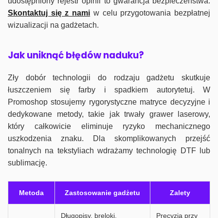
udostępniony rejestr opinii to gwarancja bezpieczeństwa.
Skontaktuj się z nami
w celu przygotowania bezpłatnej
wizualizacji na gadżetach.
J
ak uniknąć błędów naduku?
Zły dobór technologii do rodzaju gadżetu skutkuje
łuszczeniem się farby i spadkiem autorytetuj. W
Promoshop stosujemy rygorystyczne matryce decyzyjne i
dedykowane metody, takie jak trwały grawer laserowy,
który całkowicie eliminuje ryzyko mechanicznego
uszkodzenia znaku. Dla skomplikowanych przejść
tonalnych na tekstyliach wdrażamy technologię DTF lub
sublimację.
Metoda
Zastosowanie gadżetu
Zalety
Długopisy, breloki,
Precyzja przy