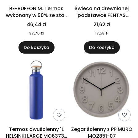
RE-BUFFON M. Termos
Świeca na drewnianej
wykonany w 90% ze stali
podstawce PENTAS
nierdzewnej
MO6282-40
46,44 zł
21,62 zł
pochodzącej z
37,76 zł
17,58 zł
recyklingu 520 ml 94294
Do koszyka
Do koszyka
Termos dwuścienny 1L
Zegar ścienny z PP MURO
HELSINKI LARGE MO6373-
MO2851-07