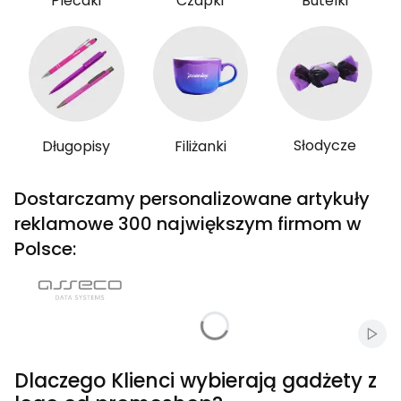
Plecaki
Czapki
Butelki
Słodycze
Długopisy
Filiżanki
Dostarczamy personalizowane artykuły
reklamowe 300 największym firmom w
Polsce:
Włąc
Dlaczego Klienci wybierają gadżety z