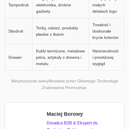
Tampodruk
elektronika, drobne
małych
gadżety
detalach logo
Trwałość i
Torby, odzież, produkty
Sitodruk
doskonałe
płaskie z tkanin
krycie kolorów
Kubki termiczne, metalowe
Nieścieralność
Grawer
pióra, artykuły z drewna i
i prestiżowy
metalu
wygląd
Merytorycznie zweryfikowane przez Głównego Technologa
Znakowania Promoshop.
Maciej Borowy
Doradca B2B & Ekspert ds.