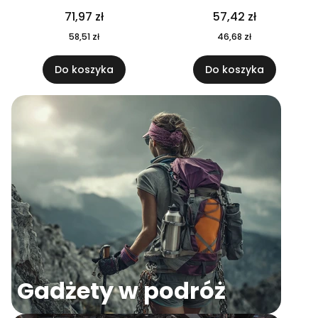
04
71,97 zł
57,42 zł
58,51 zł
46,68 zł
Do koszyka
Do koszyka
Gadżety w podróż