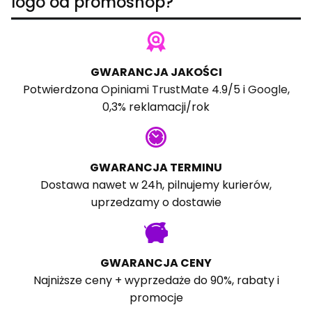
logo od promoshop?
GWARANCJA JAKOŚCI
Potwierdzona
Opiniami TrustMate
4.9/5 i
Google
,
0,3% reklamacji/rok
GWARANCJA TERMINU
Dostawa nawet w 24h, pilnujemy kurierów,
uprzedzamy o dostawie
GWARANCJA CENY
Najniższe ceny + wyprzedaże do 90%, rabaty i
promocje