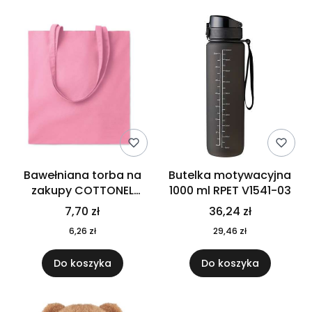
Bawełniana torba na
Butelka motywacyjna
zakupy COTTONEL
1000 ml RPET V1541-03
COLOUR++ MO9846-11
7,70 zł
36,24 zł
6,26 zł
29,46 zł
Do koszyka
Do koszyka