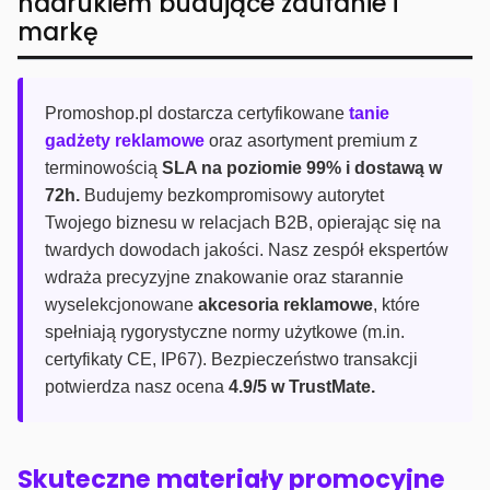
nadrukiem budujące zaufanie i
markę
Promoshop.pl dostarcza certyfikowane
tanie
gadżety reklamowe
oraz asortyment premium z
terminowością
SLA na poziomie 99% i dostawą w
72h.
Budujemy bezkompromisowy autorytet
Twojego biznesu w relacjach B2B, opierając się na
twardych dowodach jakości. Nasz zespół ekspertów
wdraża precyzyjne znakowanie oraz starannie
wyselekcjonowane
akcesoria reklamowe
, które
spełniają rygorystyczne normy użytkowe (m.in.
certyfikaty CE, IP67). Bezpieczeństwo transakcji
potwierdza nasz ocena
4.9/5 w TrustMate.
Skuteczne materiały promocyjne