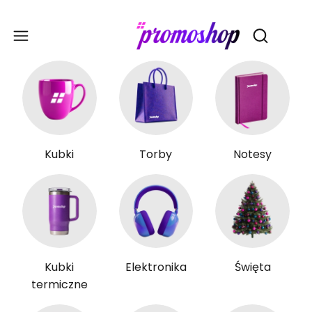
Gadże
Otwórz wy
Kubki
Torby
Notesy
Kubki
Elektronika
Święta
termiczne