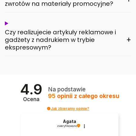
zwrotów na materiały promocyjne?
Czy realizujecie artykuły reklamowe i
+
gadżety z nadrukiem w trybie
ekspresowym?
4.9
Na podstawie
95
opinii
z całego okresu
Ocena
Jak zbieramy opinie?
Agata
zweryfikowano