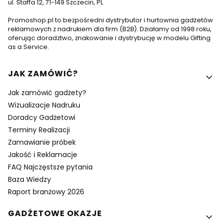
ul. Staffa 12, 71-149 Szczecin, PL
Promoshop.pl to bezpośredni dystrybutor i hurtownia gadżetów
reklamowych z nadrukiem dla firm (B2B). Działamy od 1998 roku,
oferując doradztwo, znakowanie i dystrybucję w modelu Gifting
as a Service.
Linki w stopce
JAK ZAMÓWIĆ?
Jak zamówić gadżety?
Wizualizacje Nadruku
Doradcy Gadżetowi
Terminy Realizacji
Zamawianie próbek
Jakość i Reklamacje
FAQ Najczęstsze pytania
Baza Wiedzy
Raport branżowy 2026
GADŻETOWE OKAZJE