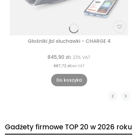
Głośniki jbl słuchawki - CHARGE 4
845,90 zł
z
23%
VAT
687,72 zł
bez VAT
Do koszyka
Gadżety firmowe TOP 20 w 2026 roku