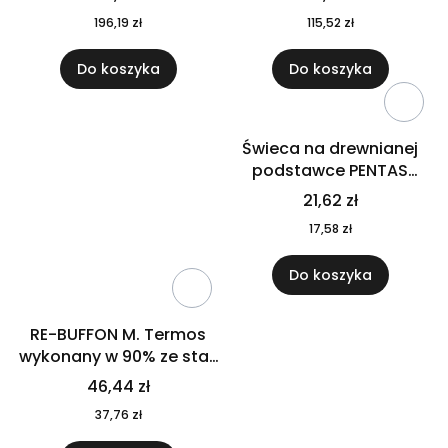
196,19 zł
115,52 zł
Do koszyka
Do koszyka
Świeca na drewnianej
podstawce PENTAS
MO6282-40
21,62 zł
17,58 zł
Do koszyka
RE-BUFFON M. Termos
wykonany w 90% ze stali
nierdzewnej
46,44 zł
pochodzącej z
37,76 zł
recyklingu 520 ml 94294