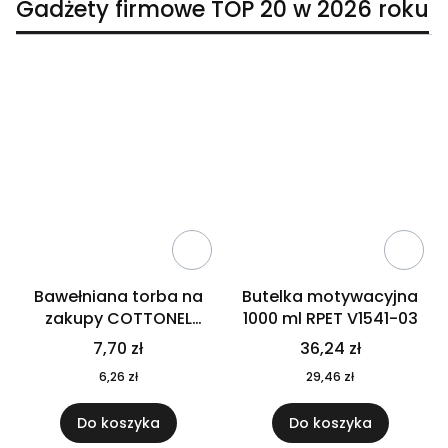
Gadżety firmowe TOP 20 w 2026 roku
Bawełniana torba na
Butelka motywacyjna
zakupy COTTONEL
1000 ml RPET V1541-03
COLOUR++ MO9846-11
7,70 zł
36,24 zł
6,26 zł
29,46 zł
Do koszyka
Do koszyka