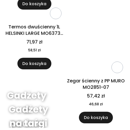
Do koszyka
Termos dwuścienny 1L
HELSINKI LARGE MO6373-
04
71,97 zł
58,51 zł
Do koszyka
Zegar ścienny z PP MURO
MO2851-07
Gadżety
57,42 zł
46,68 zł
Gadżety
w
Do koszyka
na targi
podróż