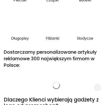
Plecaki
Czapki
Butelki
Długopisy
Filiżanki
Słodycze
Dostarczamy personalizowane artykuły
reklamowe 300 największym firmom w
Polsce:
Włąc
Dlaczego Klienci wybierają gadżety z