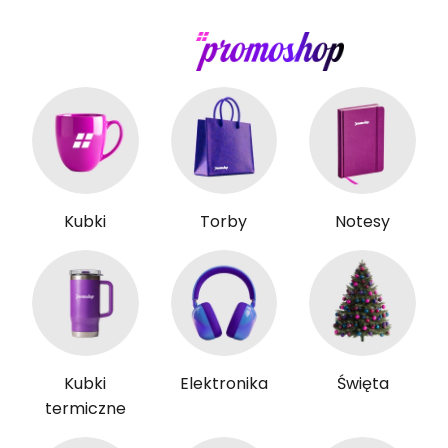
Gadże
Otwórz wy
Kubki
Torby
Notesy
Kubki
Elektronika
Święta
termiczne