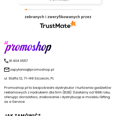
zebranych i zweryfikowanych przez
91 404 0557
zapytania@promoshop.pl
ul. Staffa 12, 71-149 Szczecin, PL
Promoshop.pl to bezpośredni dystrybutor i hurtownia gadżetów
reklamowych z nadrukiem dla firm (B2B). Działamy od 1998 roku,
oferując doradztwo, znakowanie i dystrybucję w modelu Gifting
as a Service.
Linki w stopce
JAK ZAMÓWIĆ?