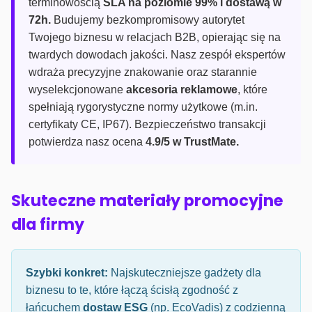
terminowością
SLA na poziomie 99% i dostawą w
72h.
Budujemy bezkompromisowy autorytet
Twojego biznesu w relacjach B2B, opierając się na
twardych dowodach jakości. Nasz zespół ekspertów
wdraża precyzyjne znakowanie oraz starannie
wyselekcjonowane
akcesoria reklamowe
, które
spełniają rygorystyczne normy użytkowe (m.in.
certyfikaty CE, IP67). Bezpieczeństwo transakcji
potwierdza nasz ocena
4.9/5 w TrustMate.
Skuteczne materiały promocyjne
dla firmy
Szybki konkret:
Najskuteczniejsze gadżety dla
biznesu to te, które łączą ścisłą zgodność z
łańcuchem
dostaw ESG
(np. EcoVadis) z codzienną