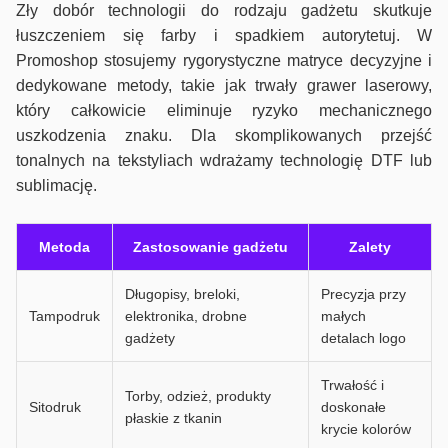
Zły dobór technologii do rodzaju gadżetu skutkuje
łuszczeniem się farby i spadkiem autorytetuj. W
Promoshop stosujemy rygorystyczne matryce decyzyjne i
dedykowane metody, takie jak trwały grawer laserowy,
który całkowicie eliminuje ryzyko mechanicznego
uszkodzenia znaku. Dla skomplikowanych przejść
tonalnych na tekstyliach wdrażamy technologię DTF lub
sublimację.
Metoda
Zastosowanie gadżetu
Zalety
Długopisy, breloki,
Precyzja przy
Tampodruk
elektronika, drobne
małych
gadżety
detalach logo
Trwałość i
Torby, odzież, produkty
Sitodruk
doskonałe
płaskie z tkanin
krycie kolorów