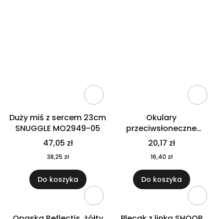
Duży miś z sercem 23cm
Okulary
SNUGGLE MO2949-05
przeciwsłoneczne
CALIFORNIA TOUCH
47,05 zł
20,17 zł
MO9617-10
38,25 zł
16,40 zł
Do koszyka
Do koszyka
Opaska Reflectis, żółty
Plecak z linką SHOOP