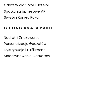
Gadżety dla Szkół i Uczelni
Spotkania biznesowe VIP
Święta i Koniec Roku
GIFTING AS A SERVICE
Nadruki i Znakowanie
Personalizacja Gadżetów
Dystrybucja i Fulfillment
Magazynowanie Gadżetów
Programy Lojalnościowe
Pakowanie w Zestawy
Projektowanie Gadżetów
Firmowe sklepy za punkty
Gadżety Szczecin
FIRMA
KONTAKT ☎️