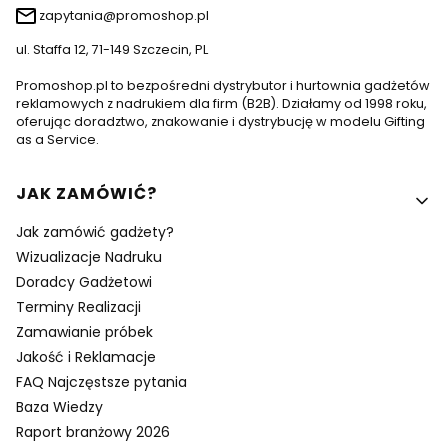
zapytania@promoshop.pl
ul. Staffa 12, 71-149 Szczecin, PL
Promoshop.pl to bezpośredni dystrybutor i hurtownia gadżetów
reklamowych z nadrukiem dla firm (B2B). Działamy od 1998 roku,
oferując doradztwo, znakowanie i dystrybucję w modelu Gifting
as a Service.
Linki w stopce
JAK ZAMÓWIĆ?
Jak zamówić gadżety?
Wizualizacje Nadruku
Doradcy Gadżetowi
Terminy Realizacji
Zamawianie próbek
Jakość i Reklamacje
FAQ Najczęstsze pytania
Baza Wiedzy
Raport branżowy 2026