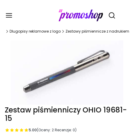
Gadże
Otwórz wy
wna
Dlugopisy reklamowe z logo
Zestawy piśmiennicze z nadrukiem
Zestaw piśmienniczy OHIO 19681-
15
5.00
(Oceny: 2 Recenzje: 0)